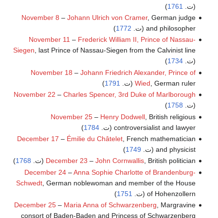
(ت.
1761
)
November 8
–
Johann Ulrich von Cramer
, German judge
and philosopher (ت.
1772
)
November 11
–
Frederick William II, Prince of Nassau-
Siegen
, last Prince of Nassau-Siegen from the Calvinist line
(ت.
1734
)
November 18
–
Johann Friedrich Alexander, Prince of
, German ruler (ت.
Wied
1791
)
November 22
–
Charles Spencer, 3rd Duke of Marlborough
(ت.
1758
)
November 25
–
Henry Dodwell
, British religious
controversialist and lawyer (ت.
1784
)
December 17
–
Émilie du Châtelet
, French mathematician
and physicist (ت.
1749
)
, British politician (ت.
John Cornwallis
–
December 23
1768
)
December 24
–
Anna Sophie Charlotte of Brandenburg-
Schwedt
, German noblewoman and member of the House
of Hohenzollern (ت.
1751
)
December 25
–
Maria Anna of Schwarzenberg
, Margravine
consort of Baden-Baden and Princess of Schwarzenberg