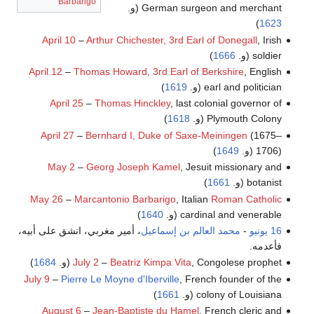
Barbarigo
German surgeon and merchant (و.
)
1623
April 10
–
Arthur Chichester, 3rd Earl of Donegall
, Irish
soldier (و.
1666
)
April 12
–
Thomas Howard, 3rd Earl of Berkshire
, English
earl and politician (و.
1619
)
April 25
–
Thomas Hinckley
, last colonial governor of
Plymouth Colony (و.
1618
)
April 27
–
Bernhard I, Duke of Saxe-Meiningen
(1675–
1706) (و.
1649
)
May 2
–
Georg Joseph Kamel
, Jesuit missionary and
botanist (و.
1661
)
May 26
–
Marcantonio Barbarigo
, Italian
Roman Catholic
cardinal and venerable (و.
1640
)
16 يونيو
-
محمد العالم بن إسماعيل
، أمير مغربي، انشق على أبيه،
فأعدمه.
, Congolese prophet (و.
Beatriz Kimpa Vita
–
July 2
1684
)
July 9
–
Pierre Le Moyne d'Iberville
, French founder of the
colony of Louisiana (و.
1661
)
August 6
–
Jean-Baptiste du Hamel
, French cleric and