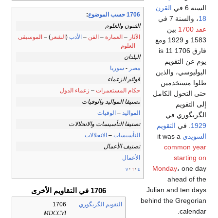
السنة 6 في
القرن
1706 حسب الموضوع
:
18
، والسنة 7 في
الفنون والعلوم
عقد 1700
بين
الآثار
–
العمارة
–
الفن
–
الأدب
(
الشعر
) –
الموسيقى
1583 و 1929 ومع
–
العلوم
فارق 1706 is 11
البلدان
يوم عن التقويم
مصر
-
سوريا
اليوليوسي، والذين
قوائم الزعماء
ظلوا مستخدمين
حكام المستعمرات
–
زعماء الدول
حتى التحول الكامل
تصنيفا المواليد والوفيات
إلى التقويم
المواليد
–
الوفيات
الگريگوري في
تصنيفا التأسيسات والانحلالات
1929
. في
التقويم
التأسيسات
–
الانحلالات
السويدي
it was a
تصنيف الأعمال
common year
starting on
الأعمال
Monday
، one day
v
t
e
ahead of the
Julian and ten days
1706 في التقاويم الأخرى
behind the Gregorian
التقويم الگريگوري
1706
calendar.
MDCCVI