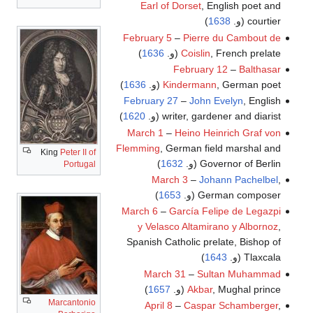
Earl of Dorset
, English poet and
courtier (و.
1638
)
February 5
–
Pierre du Cambout de
, French prelate (و.
Coislin
1636
)
February 12
–
Balthasar
, German poet (و.
Kindermann
1636
)
February 27
–
John Evelyn
, English
writer, gardener and diarist (و.
1620
)
March 1
–
Heino Heinrich Graf von
Flemming
, German field marshal and
King
Peter II of
Governor of Berlin (و.
1632
)
Portugal
March 3
–
Johann Pachelbel
,
German composer (و.
1653
)
March 6
–
García Felipe de Legazpi
y Velasco Altamirano y Albornoz
,
Spanish Catholic prelate, Bishop of
Tlaxcala (و.
1643
)
March 31
–
Sultan Muhammad
, Mughal prince (و.
Akbar
1657
)
Marcantonio
April 8
–
Caspar Schamberger
,