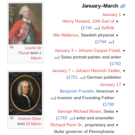
January–March
January 1
Henry Howard, 10th Earl of
Suffolk
(ت.
1745
)
Nils Wallerius
, Swedish physicist
(ت.
1764
)
Lauritz de
January 3
–
Johann Caspar Füssli
,
Thurah
born
4
Swiss portrait painter and writer (ت.
March
)
1782
January 7
–
Johann Heinrich Zedler
,
German publisher (ت.
1751
)
January 17
Benjamin Franklin
, American
inventor and Founding Father (ت.
)
1790
George Michael Moser
, Swiss
artist and enameller (ت.
1783
)
Andrew Oliver
born
28 March
Richard Penn Sr.
, proprietary and
titular governor of Pennsylvania