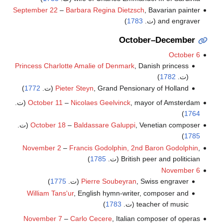
September 22
–
Barbara Regina Dietzsch
, Bavarian painter
and engraver (ت.
1783
)
October–December
October 6
Princess Charlotte Amalie of Denmark
, Danish princess
(ت.
1782
)
, Grand Pensionary of Holland (ت.
Pieter Steyn
1772
)
, mayor of Amsterdam (ت.
Nicolaes Geelvinck
–
October 11
)
1764
, Venetian composer (ت.
Baldassare Galuppi
–
October 18
)
1785
November 2
–
Francis Godolphin, 2nd Baron Godolphin
,
British peer and politician (ت.
1785
)
November 6
, Swiss engraver (ت.
Pierre Soubeyran
1775
)
William Tans'ur
, English hymn-writer, composer and
teacher of music (ت.
1783
)
November 7
–
Carlo Cecere
, Italian composer of operas