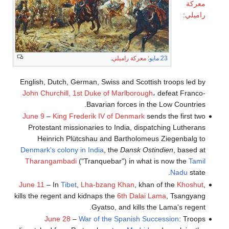
معركة
راميلي
:
23 مايو
:
معركة راميلي
.
English, Dutch, German, Swiss and Scottish troops led by
John Churchill, 1st Duke of Marlborough
، defeat Franco-
Bavarian forces in the Low Countries.
June 9
–
King Frederik IV of Denmark
sends the first two
Protestant missionaries to India, dispatching Lutherans
Heinrich Plütcshau and Bartholomeus Ziegenbalg to
Denmark's colony in India
, the
Dansk Ostindien
, based at
Tharangambadi
("Tranquebar") in what is now the
Tamil
Nadu
state.
June 11
– In
Tibet
,
Lha-bzang Khan
, khan of the
Khoshut
,
kills the regent and kidnaps the
6th Dalai Lama
, Tsangyang
Gyatso, and kills the Lama's regent.
June 28
–
War of the Spanish Succession
: Troops