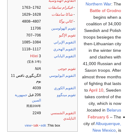
التقاويم الهندوسية
Northern War
: The
-
ڤيكرام سامڤات
1762–1763
Battle of Grodno
-
شاكا سامڤات
1628–1629
begins when a
-
كالي يوگا
4807–4808
coalition of 34,000
تقويم الهولوسين
11706
Swedish and Polish
تقويم الإگبو
706–707
troops besieges the
التقويم الإيراني
1084–1085
then-Lithuanian city
التقويم الهجري
1117–1118
in the winter time
التقويم الياباني
3
Hōei
and clashes with
(宝永３年)
41,000 Russian and
تقويم جوچى
N/A
Saxon troops. After
التقويم اليوليوسي
الگريگوري ناقص 11
almost three months
يوم
of fighting that lasts
التقويم الكوري
4039
to
April 10
, Sweden
تقويم مينگوو
206 قبل
جمهورية
takes control of the
الصين
city, which is now
民前206年
.
located in
Belarus
التقويم الشمسي
2249
February 6
– The
التايلندي
city of
Albuquerque,
view
talk
edit
This box:
New Mexico
, is