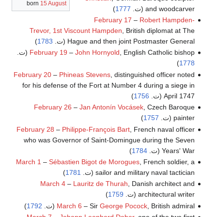
born
15 August
and woodcarver (ت.
1777
)
February 17
–
Robert Hampden-
Trevor, 1st Viscount Hampden
, British diplomat at The
Hague and then joint Postmaster General (ت.
1783
)
, English Catholic bishop (ت.
John Hornyold
–
February 19
)
1778
February 20
–
Phineas Stevens
, distinguished officer noted
for his defense of the Fort at Number 4 during a siege in
April 1747 (ت.
1756
)
February 26
–
Jan Antonín Vocásek
, Czech Baroque
painter (ت.
1757
)
February 28
–
Philippe-François Bart
, French naval officer
who was Governor of Saint-Domingue during the Seven
Years' War (ت.
1784
)
March 1
–
Sébastien Bigot de Morogues
, French soldier, a
sailor and military naval tactician (ت.
1781
)
March 4
–
Lauritz de Thurah
, Danish architect and
architectural writer (ت.
1759
)
, British admiral (ت.
George Pocock
– Sir
March 6
1792
)