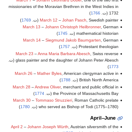
March 7
–
Johann Leonhard Dober
, one of the two first
missionaries of the Moravian Brethren in the West Indies in
1732 (ت.
1766
)
, Swedish painter (ت.
Johan Pasch
–
March 12
1769
)
March 13
–
Johann Christoph Heilbronner
, German
mathematical historian (ت.
1745
)
March 14
–
Siegmund Jakob Baumgarten
, German
Protestant theologian (ت.
1757
)
March 23
–
Anna Maria Barbara Abesch
, Swiss reverse
glass painter and the daughter of Johann Peter Abesch (ت.
)
1773
March 26
–
Mather Byles
, American clergyman active in
British North America (ت.
1788
)
March 28
–
Andrew Oliver
, merchant and public official in
the Province of Massachusetts Bay (ت.
1774
)
March 30
–
Tommaso Struzzieri
, Roman Catholic prelate
who served as Bishop of Todi (1775–1780) (ت.
1780
)
April–June
April 2
–
Johann Joseph Würth
, Austrian silversmith of the