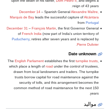
upon the death of his father,
Dom Pedro II
, and begins a
reign of 43 years.
December 14
– Spanish General
Alexandre Maître,
Marquis de Bay
leads the successful capture of
Alcántara
from
Portugal
December 31
–
François Martin
, the first Governor General
of
French India
(now part of India's union territory of
Puducherry
, retires after seven years and is replaced by
.
Pierre Dulivier
Date unknown
The
English Parliament
establishes the first
turnpike trusts
,
which place a length of
road
under the control of trustees,
drawn from local landowners and traders. The turnpike
trusts borrow capital for road maintenance against the
security of tolls, and this arrangement becomes the
common method of road maintenance for the next 150
years.
مواليد