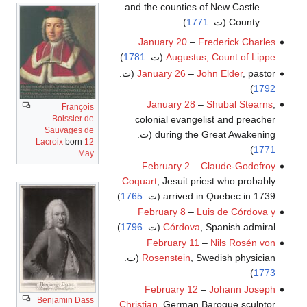
and the counties of New Castle
County (ت.
1771
)
January 20
–
Frederick Charles
Augustus, Count of Lippe
(ت.
1781
)
, pastor (ت.
John Elder
–
January 26
)
1792
January 28
–
Shubal Stearns
,
François
colonial evangelist and preacher
Boissier de
Sauvages de
during the Great Awakening (ت.
Lacroix
born
12
)
1771
May
February 2
–
Claude-Godefroy
Coquart
, Jesuit priest who probably
arrived in Quebec in 1739 (ت.
1765
)
February 8
–
Luis de Córdova y
, Spanish admiral (ت.
Córdova
1796
)
February 11
–
Nils Rosén von
, Swedish physician (ت.
Rosenstein
)
1773
February 12
–
Johann Joseph
Benjamin Dass
Christian
, German Baroque sculptor