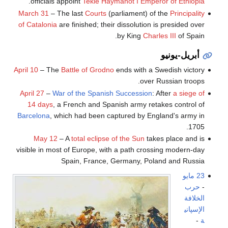
.
officials appoint
Tekle Haymanot I
Emperor of Ethiopia
March 31
– The last
Courts
(parliament) of the
Principality
of Catalonia
are finished; their dissolution is presided over
by King
Charles III
of Spain.
أبريل-يونيو
April 10
– The
Battle of Grodno
ends with a Swedish victory
over Russian troops.
April 27
–
War of the Spanish Succession
: After
a siege of
14 days
, a French and Spanish army retakes control of
Barcelona
, which had been captured by England's army in
1705.
May 12
– A
total eclipse of the Sun
takes place and is
visible in most of Europe, with a path crossing modern-day
Spain, France, Germany, Poland and Russia
23 مايو
-
حرب
الخلافة
الإسپاني
ة
-