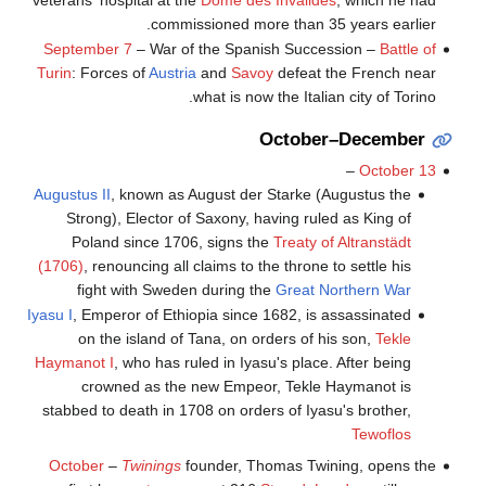
commissioned more than 35 years earlier.
September 7
– War of the Spanish Succession –
Battle of
Turin
: Forces of
Austria
and
Savoy
defeat the French near
what is now the Italian city of Torino.
October–December
–
October 13
Augustus II
, known as August der Starke (Augustus the
Strong), Elector of Saxony, having ruled as King of
Poland since 1706, signs the
Treaty of Altranstädt
(1706)
, renouncing all claims to the throne to settle his
fight with Sweden during the
Great Northern War
Iyasu I
, Emperor of Ethiopia since 1682, is assassinated
on the island of Tana, on orders of his son,
Tekle
Haymanot I
, who has ruled in Iyasu's place. After being
crowned as the new Empeor, Tekle Haymanot is
stabbed to death in 1708 on orders of Iyasu's brother,
Tewoflos
October
–
Twinings
founder, Thomas Twining, opens the