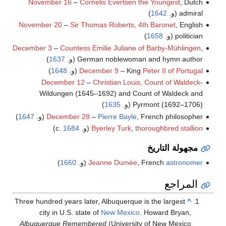
November 16
–
Cornelis Evertsen the Youngest
, Dutch
admiral (و.
1642
)
November 20
–
Sir Thomas Roberts, 4th Baronet
, English
politician (و.
1658
)
December 3
–
Countess Emilie Juliane of Barby-Mühlingen
,
German noblewoman and hymn author (و.
1637
)
Peter II of Portugal
– King
December 9
(و.
1648
)
December 12
–
Christian Louis, Count of Waldeck
-
Wildungen (1645–1692) and Count of Waldeck and
Pyrmont (1692–1706) (و.
1635
)
, French philosopher (و.
Pierre Bayle
–
December 28
1647
)
stallion
thoroughbred
,
Byerley Turk
(و. c.
1684
)
مجهولة التاريخ
astronomer
, French
Jeanne Dumée
(و.
1660
)
المراجع
Three hundred years later, Albuquerque is the largest
^
city in U.S. state of
New Mexico
. Howard Bryan,
Albuquerque Remembered
(University of New Mexico