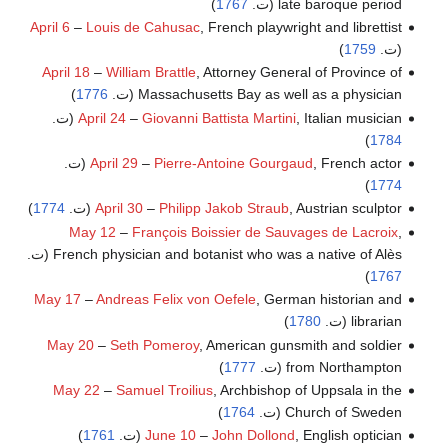
late baroque period (ت.
1767
)
April 6
–
Louis de Cahusac
, French playwright and librettist
(ت.
1759
)
April 18
–
William Brattle
, Attorney General of Province of
Massachusetts Bay as well as a physician (ت.
1776
)
, Italian musician (ت.
Giovanni Battista Martini
–
April 24
)
1784
, French actor (ت.
Pierre-Antoine Gourgaud
–
April 29
)
1774
, Austrian sculptor (ت.
Philipp Jakob Straub
–
April 30
1774
)
May 12
–
François Boissier de Sauvages de Lacroix
,
French physician and botanist who was a native of Alès (ت.
)
1767
May 17
–
Andreas Felix von Oefele
, German historian and
librarian (ت.
1780
)
May 20
–
Seth Pomeroy
, American gunsmith and soldier
from Northampton (ت.
1777
)
May 22
–
Samuel Troilius
, Archbishop of Uppsala in the
Church of Sweden (ت.
1764
)
, English optician (ت.
John Dollond
–
June 10
1761
)