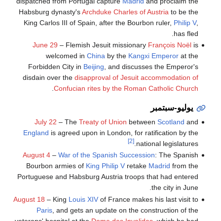
dispatched from Portugal capture
Madrid
and proclaim the
Habsburg dynasty's
Archduke Charles of Austria
to be the
King Carlos III of Spain, after the Bourbon ruler,
Philip V
,
has fled.
June 29
– Flemish Jesuit missionary
François Noël
is
welcomed in
China
by the
Kangxi Emperor
at the
Forbidden City in
Beijing
, and discusses the Emperor's
disdain over the
disapproval of Jesuit accommodation of
.
Confucian rites by the Roman Catholic Church
يوليو-سبتمبر
July 22
– The
Treaty of Union
between
Scotland
and
England
is agreed upon in London, for ratification by the
[2]
national legislatures.
August 4
–
War of the Spanish Succession
: The Spanish
Bourbon armies of
King Philip V
retake
Madrid
from the
Portuguese and Habsburg Austria troops that had entered
the city in June.
August 18
– King
Louis XIV
of France makes his last visit to
Paris
, and gets an update on the construction of the
veterans' hospital at the
Dome des Invalides
, which he had