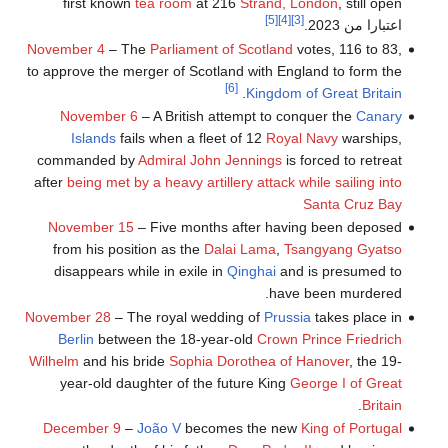
first known
tea room
at 216
Strand, London
, still open
[5]
[4]
[3]
اعتبارا من 2023
.
November 4
– The
Parliament of Scotland
votes, 116 to 83,
to approve the merger of Scotland with England to form the
[6]
.
Kingdom of Great Britain
November 6
– A British attempt to conquer the
Canary
Islands
fails when a fleet of 12
Royal Navy
warships,
commanded by
Admiral John Jennings
is forced to retreat
after
being met by a heavy artillery attack while sailing into
Santa Cruz Bay
November 15
– Five months after having been deposed
from his position as the
Dalai Lama
,
Tsangyang Gyatso
disappears while in exile in
Qinghai
and is presumed to
have been murdered.
November 28
– The royal wedding of
Prussia
takes place in
Berlin
between the 18-year-old
Crown Prince Friedrich
Wilhelm
and his bride
Sophia Dorothea of Hanover
, the 19-
year-old daughter of the future King
George I of Great
.
Britain
December 9
–
João V
becomes the new
King of Portugal