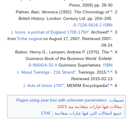
Press, 2006) pp. 28-30
Palmer, Alan; Veronica (1992).
The Chronology of
^
British History
. London: Century Ltd. pp. 204–205.
.
0-7126-5616-2
ISBN
. Archived
"Icons, a portrait of England 1700-1750"
^
from
the original
on August 17, 2007
. Retrieved
2007-
.
08-24
Button, Henry G.; Lampert, Andrew P. (1976).
The
^
Guinness Book of the Business World
. Enfield:
.
0-900424-32-X
Guinness Superlatives.
ISBN
. Twinings. 2015
.
"About Twinings - 216 Strand"
^
.
Retrieved
2015-02-13
, MEMIM Encyclopedia
"Acts of Union 1707"
^
تصنيفات
:
Pages using year box with unknown parameters
مقالات فيها عبارات متقادمة منذ 2023
جميع المقالات التي فيها عبارات متقادمة
1706