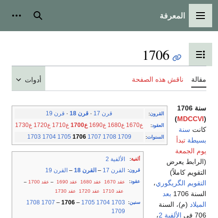
المعرفة
القائمة الرئيسية
بحث
أدوات
1706
تبديل عرض جدول المحتويات
مقالة
ناقش هذه الصفحة
أدوات
سنة 1706
قرن 17
·
قرن 18
·
قرن 19
القرون
:
)
MDCCVI
(
ع1670
ع1680
ع1690
ع1700
ع1710
ع1720
ع1730
العقود
:
كانت
سنة
1703
1704
1705
1706
1707
1708
1709
السنوات
:
بسيطة
تبدأ
يوم الجمعة
الألفية 2
ألفية
:
(الرابط يعرض
القرن 17
–
القرن 18
–
القرن 19
قرون
:
التقويم كاملاً)
عقود
:
عقد 1670
عقد 1680
عقد 1690
–
عقد 1700
–
التقويم الگريگوري
،
عقد 1710
عقد 1720
عقد 1730
السنة 1706
بعد
1708
1707
–
1706
–
1705
1704
1703
سنين
:
الميلاد
(م)، السنة
1709
706 في
الألفية 2
،