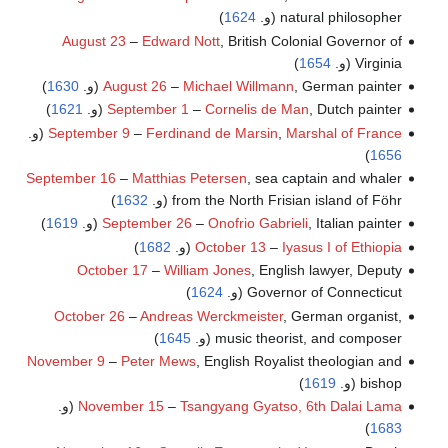
natural philosopher (و.
1624
)
August 23
–
Edward Nott
, British Colonial Governor of
Virginia (و.
1654
)
, German painter (و.
Michael Willmann
–
August 26
1630
)
, Dutch painter (و.
Cornelis de Man
–
September 1
1621
)
Marshal of France
,
Ferdinand de Marsin
–
September 9
(و.
)
1656
September 16
–
Matthias Petersen
, sea captain and whaler
from the North Frisian island of Föhr (و.
1632
)
, Italian painter (و.
Onofrio Gabrieli
–
September 26
1619
)
Iyasus I of Ethiopia
–
October 13
(و.
1682
)
October 17
–
William Jones
, English lawyer, Deputy
Governor of Connecticut (و.
1624
)
October 26
–
Andreas Werckmeister
, German organist,
music theorist, and composer (و.
1645
)
November 9
–
Peter Mews
, English Royalist theologian and
bishop (و.
1619
)
Tsangyang Gyatso, 6th Dalai Lama
–
November 15
(و.
)
1683