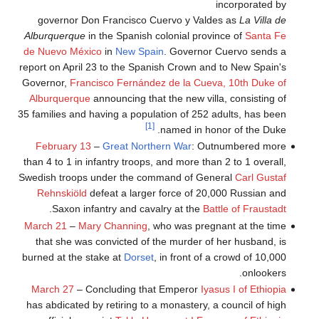
incorporated by
governor Don Francisco Cuervo y Valdes as
La Villa de
Alburquerque
in the Spanish colonial province of
Santa Fe
de Nuevo México
in
New Spain
. Governor Cuervo sends a
report on April 23 to the Spanish Crown and to New Spain's
Governor,
Francisco Fernández de la Cueva, 10th Duke of
Alburquerque
announcing that the new villa, consisting of
35 families and having a population of 252 adults, has been
[1]
named in honor of the Duke.
February 13
–
Great Northern War
: Outnumbered more
than 4 to 1 in infantry troops, and more than 2 to 1 overall,
Swedish troops under the command of General
Carl Gustaf
Rehnskiöld
defeat a larger force of 20,000 Russian and
.
Saxon infantry and cavalry at the
Battle of Fraustadt
March 21
–
Mary Channing
, who was pregnant at the time
that she was convicted of the murder of her husband, is
burned at the stake at
Dorset
, in front of a crowd of 10,000
onlookers.
March 27
– Concluding that Emperor
Iyasus I of Ethiopia
has abdicated by retiring to a monastery, a council of high