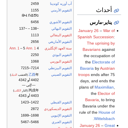
آب أوربه كونديتا
2459
أحداث
التقويم الأرمني
1155
ԹՎ ՌՃԾԵ
يناير-مارس
التقويم الآشوري
6456
التقويم البهائي
−138 – −137
January 26
–
War of
التقويم البنغالي
1113
Spanish Succession
:
التقويم الأمازيغي
2656
The uprising by
سنة العهد الإنگليزي
4
Ann. 1
– 5
Ann. 1
Bavarians
against
التقويم البوذي
2250
the occupation of
التقويم البورمي
1068
the
Electorate of
Bavaria
by
Austrian
التقويم البيزنطي
7214–7215
troops
ends after 75
التقويم الصيني
年
乙酉
(الخشب
الديك
)
4402 أو 4342
days, and ends the
— إلى —
plans of
Maximilian
,
丙戌年
(النار
الكلب
)
the
Elector of
4403 أو 4343
Bavaria
, to bring
التقويم القبطي
1422–1423
Bavaria under the
التقويم الديسكوردي
2872
rule of the
House of
التقويم الإثيوپي
1698–1699
.
Wittelsbach
التقويم العبري
5466–5467
January 26
–
Great