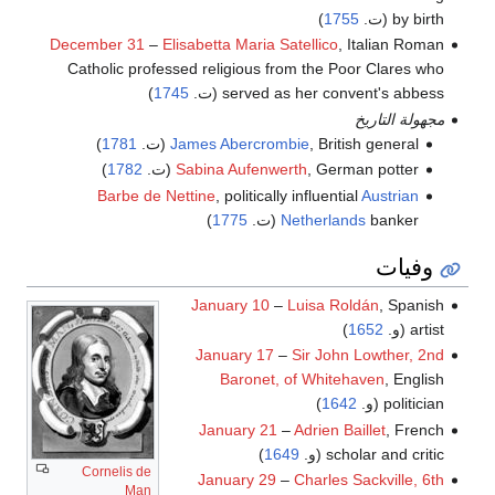
by birth (ت.
1755
)
December 31
–
Elisabetta Maria Satellico
, Italian Roman
Catholic professed religious from the Poor Clares who
served as her convent's abbess (ت.
1745
)
مجهولة التاريخ
, British general (ت.
James Abercrombie
1781
)
, German potter (ت.
Sabina Aufenwerth
1782
)
Barbe de Nettine
, politically influential
Austrian
banker (ت.
Netherlands
1775
)
وفيات
January 10
–
Luisa Roldán
, Spanish
artist (و.
1652
)
January 17
–
Sir John Lowther, 2nd
Baronet, of Whitehaven
, English
politician (و.
1642
)
January 21
–
Adrien Baillet
, French
scholar and critic (و.
1649
)
Cornelis de
January 29
–
Charles Sackville, 6th
Man