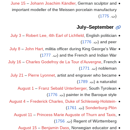
June 15
–
Johann Joachim Kändler
, German sculptor and
important modeller of the Meissen porcelain manufactury
(ت.
1775
)
July–September
July 3
–
Robert Lee, 4th Earl of Lichfield
, English politician
and peer (ت.
1776
)
July 8
–
John Hart
, militia officer during King George's War
and the French and Indian War (ت.
1777
)
July 16
–
Charles Godefroy de La Tour d'Auvergne
, French
nobleman (ت.
1771
)
July 21
–
Pierre Lyonnet
, artist and engraver who became
a naturalist (ت.
1789
)
August 1
–
Franz Sebald Unterberger
, South Tyrolean
painter in the Baroque style (ت.
1776
)
August 4
–
Frederick Charles, Duke of Schleswig-Holstein-
Sonderburg-Plön
(ت.
1761
)
August 11
–
Princess Marie Auguste of Thurn and Taxis
,
Regent of Württemberg (ت.
1756
)
August 15
–
Benjamin Dass
, Norwegian educator and