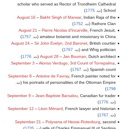
scholar who served as Rector of Trondheim Cathedral
School (ت.
1775
)
August 16
–
Bakht Singh of Marwar
, Indian Raja of the
Rathore Clan (ت.
1752
)
August 21
–
Pierre Nicolas d'Incarville
, French Jesuit,
amateur botanist and missionary to China (ت.
1757
)
August 24
–
Sir John Evelyn, 2nd Baronet
, British courtier
and Whig politician (ت.
1767
)
, Dutch architect (ت.
Jan Bouman
–
August 28
1776
)
September 3
–
Alonso Verdugo, 3rd Count of Torrepalma
,
Spanish count (ت.
1767
)
September 8
–
Antoine de Favray
, French painter noted for
his portraits of personalities of the Ottoman Empire (ت.
)
1798
September 9
–
Jean-Baptiste Barsalou
, Canadian fur trader
(ت.
1776
)
September 12
–
Léon Ménard
, French lawyer and historian
(ت.
1767
)
September 21
–
Polyxena of Hesse-Rotenburg
, second
wife of Charles Emmanuel III of Sardinia (ت.
1735
)