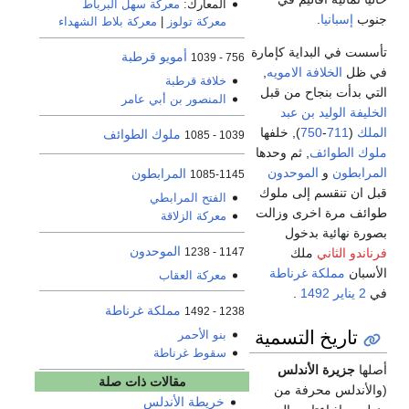
المعارك:
معركة سهل البرباط
جنوب
إسبانيا
.
معركة تولوز
|
معركة بلاط الشهداء
تأسست في البداية كإمارة
أمويو قرطبة
756 - 1039
في ظل
الخلافة الامويه
,
خلافة قرطبة
التي بدأت بنجاح من قبل
المنصور بن أبي عامر
الخليفة
الوليد بن عبد
الملك
(
711
-
750
), خلفها
ملوك الطوائف
1039 - 1085
ملوك الطوائف
, ثم وحدها
المرابطون
و
الموحدون
المرابطون
1085-1145
قبل ان تنقسم إلى ملوك
الفتح المرابطي
طوائف مرة اخرى وزالت
معركة الزلاقة
بصورة نهائية بدخول
الموحدون
فرناندو الثاني
ملك
1147 - 1238
الأسبان
مملكة غرناطة
معركة العقاب
في
2 يناير
1492
.
مملكة غرناطة
1238 - 1492
تاريخ التسمية
بنو الأحمر
سقوط غرناطة
أصلها
جزيرة الأندلس
مقالات ذات صلة
(والأندلس محرفة من
خريطة الأندلس