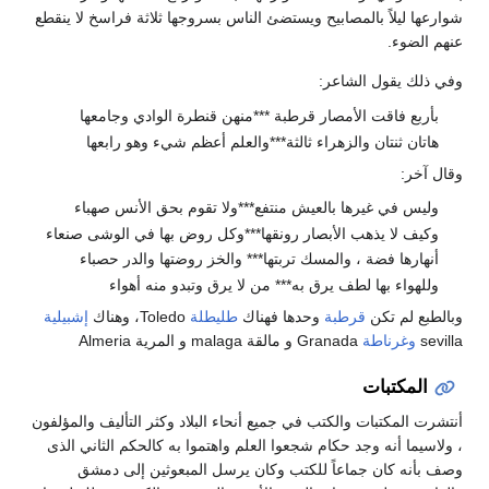
شوارعها ليلاً بالمصابيح ويستضئ الناس بسروجها ثلاثة فراسخ لا ينقطع
عنهم الضوء.
وفي ذلك يقول الشاعر:
بأربع فاقت الأمصار قرطبة ***منهن قنطرة الوادي وجامعها
هاتان ثنتان والزهراء ثالثة***والعلم أعظم شيء وهو رابعها
وقال آخر:
وليس في غيرها بالعيش منتفع***ولا تقوم بحق الأنس صهباء
وكيف لا يذهب الأبصار رونقها***وكل روض بها في الوشى صنعاء
أنهارها فضة ، والمسك تربتها*** والخز روضتها والدر حصباء
وللهواء بها لطف يرق به*** من لا يرق وتبدو منه أهواء
وبالطبع لم تكن
قرطبة
وحدها فهناك
طليطلة
Toledo، وهناك
إشبيلية
sevilla
وغرناطة
Granada و مالقة malaga و المرية Almeria
المكتبات
أنتشرت المكتبات والكتب في جميع أنحاء البلاد وكثر التأليف والمؤلفون
، ولاسيما أنه وجد حكام شجعوا العلم واهتموا به كالحكم الثاني الذى
وصف بأنه كان جماعاً للكتب وكان يرسل المبعوثين إلى دمشق