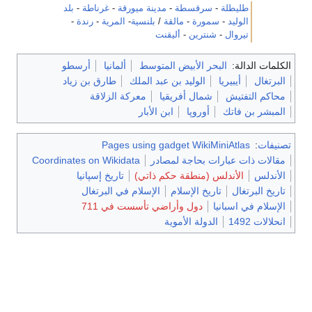
طليطلة
-
سرقسطة
-
مدينة ميورقة
-
غرناطة
-
بلد
الوليد
-
سمورة
-
مالقة
/
بلنسية
-
المرية
-
رندة
-
تيروال
-
شنترين
-
أليقنت
الكلمات الدالة:
البحر الأبيض المتوسط
ألمانيا
أرسطو
البرتغال
أيبيريا
الوليد بن عبد الملك
طارق بن زياد
محاكم التفتيش
شمال أفريقيا
معركة الزلاقة
المبشر بن فاتك
أوروپا
ابن الأبار
تصنيفات
:
Pages using gadget WikiMiniAtlas
مقالات ذات عبارات بحاجة لمصادر
Coordinates on Wikidata
الأندلس
الأندلس (منطقة حكم ذاتي)
تاريخ إسپانيا
تاريخ البرتغال
تاريخ الإسلام
الإسلام في البرتغال
الإسلام في اسبانيا
دول وأراضي تأسست في 711
انحلالات 1492
الدولة الأموية