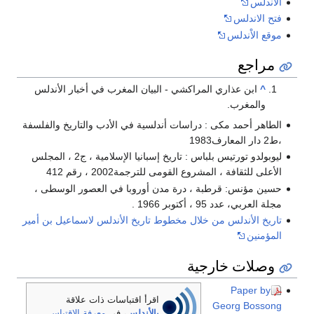
الأندلس
فتح الاندلس
موقع الاْندلس
مراجع
^
ابن عذاري المراكشي - البيان المغرب في أخبار الأندلس
والمغرب.
الطاهر أحمد مكى : دراسات أندلسية في الأدب والتاريخ والفلسفة
،ط2 دار المعارف1983
ليوبولدو تورتيس بلباس : تاريخ إسبانيا الإسلامية ، ج2 ، المجلس
الأعلى للثقافة ، المشروع القومى للترجمة2002 ، رقم 412
حسين مؤنس: قرطبة ، درة مدن أوروبا في العصور الوسطى ،
مجلة العربي، عدد 95 ، أكتوبر 1966 .
تاريخ الأندلس من خلال مخطوط تاريخ الأندلس لاسماعيل بن أمير
المؤمنين
وصلات خارجية
Paper by
اقرأ اقتباسات ذات علاقة
Georg Bossong
بالأندلس
، في
معرفة الاقتباس
.