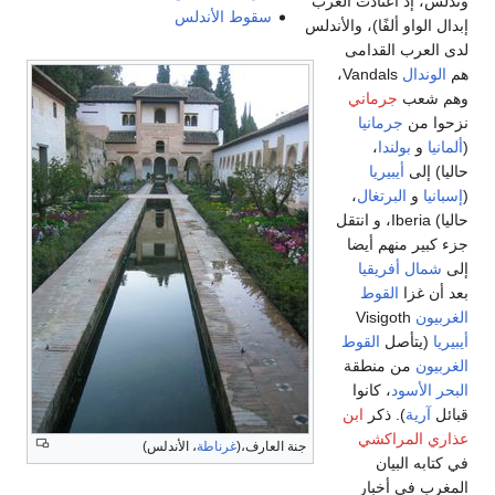
وندلس، إذ اعتادت العرب
سقوط الأندلس
إبدال الواو ألفًا)، والأندلس
لدى العرب القدامى
هم
الوندال
Vandals،
وهم شعب
جرماني
نزحوا من
جرمانيا
(
ألمانيا
و
بولندا
،
حاليا) إلى
أيبيريا
(
إسبانيا
و
البرتغال
،
حاليا) Iberia، و انتقل
جزء كبير منهم أيضا
إلى
شمال أفريقيا
بعد أن غزا
القوط
الغربيون
Visigoth
أيبيريا
(يتأصل
القوط
الغربيون
من منطقة
البحر الأسود
، كانوا
قبائل
آرية
). ذكر
ابن
عذاري المراكشي
جنة العارف،(
غرناطة
، الأندلس)
في كتابه البيان
المغرب في أخبار