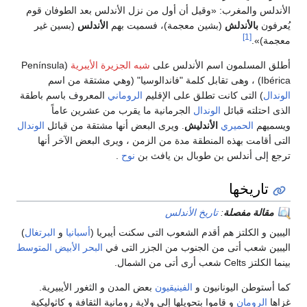
الأندلس والمغرب: «وقيل أن أول من نزل الأندلس بعد الطوفان قوم
يُعرفون
بالأندلش
(بشين معجمة)، فسميت بهم
الأندلس
(بسين غير
[1]
معجمة)».
أطلق المسلمون اسم الأندلس على
شبه الجزيرة الأيبرية
(Península
Ibérica) ، وهى تقابل كلمة "فاندالوسيا" (وهي مشتقة من اسم
الوندال
) التى كانت تطلق على الإقليم
الروماني
المعروف باسم باطقة
الذى احتلته قبائل
الوندال
الجرمانية ما يقرب من عشرين عاماً
ويسميهم
الحميري
الأندليش
. ويرى البعض أنها مشتقة من قبائل
الوندال
التى أقامت بهذه المنطقة مدة من الزمن ، ويرى البعض الآخر أنها
ترجع إلى أندلس بن طوبال بن يافث بن
نوح
.
تاريخها
مقالة مفصلة
:
تاريخ الأندلس
اليبين و الكلتز هم أقدم الشعوب التى سكنت أيبريا (
أسبانيا
و
البرتغال
)
اليبين شعب أتى من الجنوب من الجزر التى في
البحر الأبيض المتوسط
بينما الكلتز Celts شعب أرى أتى من الشمال.
كما أستوطن اليونانيون و
الفينيقيون
بعض المدن و الثغور الأيبيرية.
غزاها
الرومان
و قاموا بتحويلها إلى ولاية رومانية الثقافة و كاثوليكية