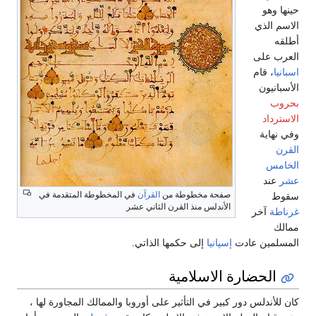
حينها وهو
الاسم الذي
أطلقه
العرب على
اسبانيا
، قام
الأسبانيون
بحروب
الاسترداد
وفي نهاية
القرن
الخامس
عشر
عند
صفحة مخطوطة من
القرآن
في المخطوطة المتقدمة في
سقوط
الأندلس منذ القرن الثاني عشر
غرناطة
آخر
ممالك
المسلمين عادت
إسپانيا
إلى حكمها الذاتي.
الحضارة الاسلامية
كان للأندلس دور كبير في التأثير على أوروبا والممالك المجاورة لها ،