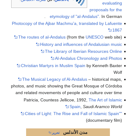
evaluating
proposals for the
etymology of "al-Andalus".
In German.
Photocopy of the Ajbar Machmu'a, translated by Lafuente
1867
The routes of al-Andalus
(from the
UNESCO
web site)
History and influences of Andalusian music
The Library of Iberian Resources Online
Al-Andalus Chronology and Photos
Christian Martyrs in Muslim Spain
by Kenneth Baxter
Wolf
The Musical Legacy of Al-Andalus
– historical maps,
photos, and music showing the Great Mosque of Córdoba
and related movements of people and culture over time
Patricia, Countess Jellicoe, 1992,
The Art of Islamic
Spain
,
Saudi Aramco World
"Cities of Light: The Rise and Fall of Islamic Spain"
(documentary film)
مدن
الأندلس
تحرير