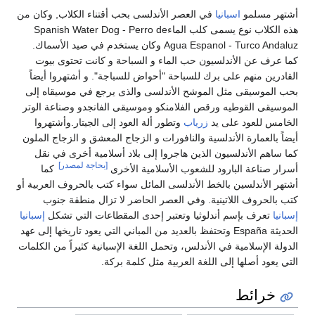
أشتهر مسلمو
اسبانيا
في العصر الأندلسى بحب أقتناء الكلاب, وكان من
هذه الكلاب نوع يسمى كلب الماءSpanish Water Dog - Perro de
Agua Espanol - Turco Andaluz وكان يستخدم في صيد الأسماك.
كما عرف عن الأندلسيون حب الماء و السباحة و كانت تحتوى بيوت
القادرين منهم على برك للسباحة "أحواض للسباجة". و أشتهروا أيضاً
بحب الموسيقى مثل الموشح الأندلسى والذى يرجع في موسيقاه إلى
الموسيقى القوطيه ورقص الفلامنكو وموسيقى الفانجدو وصناعة الوتر
الخامس للعود على يد
زرياب
وتطور ألة العود إلى الجيتار.وأشتهروا
أيضاً بالعمارة الأندلسية والنافورات و الزجاج المعشق و الزجاج الملون
كما ساهم الأندلسيون الذين هاجروا إلى بلاد أسلامية أخرى في نقل
[بحاجة لمصدر]
أسرار صناعة البارود للشعوب الأسلامية الأخرى
كما
أشتهر الأندلسين بالخط الأندلسى المائل سواء كتب بالحروف العربية أو
كتب بالحروف اللاتينية. وفي العصر الحاضر لا تزال منطقة جنوب
إسبانيا
تعرف بإسم أندلوثيا وتعتبر إحدى المقطاعات التي تشكل
إسبانيا
الحديثة España وتحتفظ بالعديد من المباني التي يعود تاريخها إلى عهد
الدولة الإسلامية في الأندلس، وتحمل اللغة الإسبانية كثيراً من الكلمات
التي يعود أصلها إلى اللغة العربية مثل كلمة بركة.
خرائط