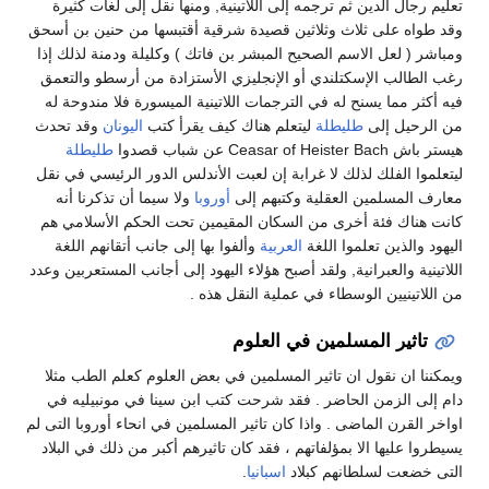
تعليم رجال الدين ثم ترجمه إلى اللاتينية, ومنها نقل إلى لغات كثيرة
وقد طواه على ثلاث وثلاثين قصيدة شرقية أقتبسها من حنين بن أسحق
ومباشر ( لعل الاسم الصحيح المبشر بن فاتك ) وكليلة ودمنة لذلك إذا
رغب الطالب الإسكتلندي أو الإنجليزي الأستزادة من أرسطو والتعمق
فيه أكثر مما يسنح له في الترجمات اللاتينية الميسورة فلا مندوحة له
من الرحيل إلى
طليطلة
ليتعلم هناك كيف يقرأ كتب
اليونان
وقد تحدث
هيستر باش Ceasar of Heister Bach عن شباب قصدوا
طليطلة
ليتعلموا الفلك لذلك لا غرابة إن لعبت الأندلس الدور الرئيسي في نقل
معارف المسلمين العقلية وكتبهم إلى
أوروبا
ولا سيما أن تذكرنا أنه
كانت هناك فئة أخرى من السكان المقيمين تحت الحكم الأسلامي هم
اليهود والذين تعلموا اللغة
العربية
وألفوا بها إلى جانب أتقانهم اللغة
اللاتينية والعبرانية, ولقد أصبح هؤلاء اليهود إلى أجانب المستعربين وعدد
من اللاتينيين الوسطاء في عملية النقل هذه .
تاثير المسلمين في العلوم
ويمكننا ان نقول ان تاثير المسلمين في بعض العلوم كعلم الطب مثلا
دام إلى الزمن الحاضر . فقد شرحت كتب ابن سينا في مونبيليه في
اواخر القرن الماضى . واذا كان تاثير المسلمين في انحاء أوروبا التى لم
يسيطروا عليها الا بمؤلفاتهم ، فقد كان تاثيرهم أكبر من ذلك في البلاد
التى خضعت لسلطانهم كبلاد
اسبانيا
.