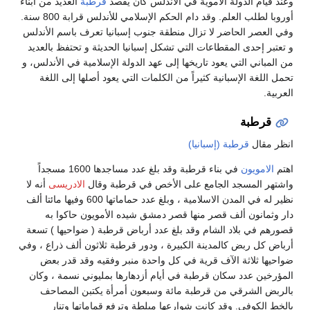
وعند قيام الدولة الاموية في الاندلس كان يقصد
قرطبة
العديد من أبناء
أوروبا لطلب العلم. وقد دام الحكم الإسلامي للأندلس قرابة 800 سنة.
وفي العصر الحاضر لا تزال منطقة جنوب إسبانيا تعرف باسم الأندلس
و تعتبر إحدى المقطاعات التي تشكل إسبانيا الحديثة و تحتفظ بالعديد
من المباني التي يعود تاريخها إلى عهد الدولة الإسلامية في الأندلس، و
تحمل اللغة الإسبانية كثيراً من الكلمات التي يعود أصلها إلى اللغة
العربية.
قرطبة
انظر مقال
قرطبة (إسبانيا)
اهتم
الامويون
في بناء قرطبة وقد بلغ عدد مساجدها 1600 مسجداً
واشتهر المسجد الجامع على الأخص في قرطبة وقال
الادريسى
أنه لا
نظير له في المدن الاسلامية ، وبلغ عدد حماماتها 600 وفيها مائتا ألف
دار وثمانون ألف قصر منها قصر دمشق شيده الأمويون حاكوا به
قصورهم في بلاد الشام وقد بلغ عدد أرباض قرطبة ( ضواحيها ) تسعة
أرباض كل ربض كالمدينة الكبيرة ، ودور قرطبة ثلاثون ألف ذراع ، وفي
ضواحيها ثلاثة الآف قرية في كل واحدة منبر وفقيه وقد قدر بعض
المؤرخين عدد سكان قرطبة في أيام أزدهارها بمليوني نسمة ، وكان
بالربض الشرقي من قرطبة مائة وسبعون أمرأة يكتبن المصاحف
بالخط الكوفي. وقد كانت شوارعها مبلطة وترفع قماماتها وتنار