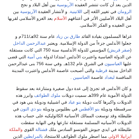
الدين بعد أن كانت تنتشر العقيده
الآريوسية
بين أهل البلاد و نجح
الرومان
في تغيير اللغه إلى
اللاتينية
. و لأنتشار العقيدة
الآريوسية
بين
أهل البلاد الأصليين الأثر في أعتناقهم
الأسلام
بعد الغزو الأسلامى لقربها
من العقيده و الفكر الأسلامى.
غزاها المسلمون بقيادة القائد
طارق بن زياد
عام سنة 92هـ/711م و
جعلوا الأندلس جزءاً من الدولة الإسلامية. ويعتبر
عبدالرحمن الداخل
(
صقر قريش
) المؤسس للدولة الأندلسية سنة 750 التي كانت مستقلة
عن الدولة العباسية واعتبرت الأندلس امتدادا لدولة
بني أمية
التي قضى
عليها
العباسيون
في الشرق عام 132هـ. وفي سنة 756 بنى عبدالرحمن
الداخل مدينة
قرطبة
والتى أصبحت عاصمة الأندلس واعتبرت المدينة
المنافسة
لبغداد
عاصمة
العباسيين
.
و كان الأندلس قد تجزئ إلى عدة دول صغيرة ومتنازعة بعد سقوط
الدولة الأموية عام 399هـ سميت دويلات
ملوك الطوائف
وابرز هذه
الدويلات واكبرها كانت دويلة
بنو عباد
في اشبيلية ودويلة بني هود في
سرقسطة ودويلة
بنو الأفطس
في بطليوس ودويلة
بنو ذي النون
في
طليطلة وقد توسعت الممالك الأسبانية الكاثوليكيه على حساب هذه
الدويلات الأسبانيه المسلمة مستغلة تنازعها وفي النهاية سقطت
طليطلة في ايدي جيوش الفونسو السادس ملك
قشتالة
القوي
والملكة
ايزابيلا الاولى
مما اصطر ملوك الطوائف للاستنجاد
بالمرابطين
الذين