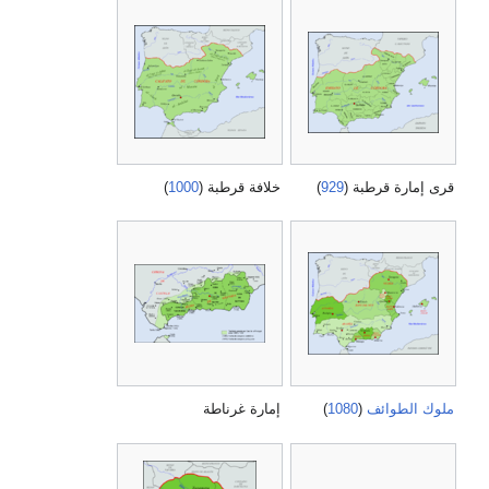
قرى إمارة قرطبة (
929
)
خلافة قرطبة (
1000
)
ملوك الطوائف
(
1080
)
إمارة غرناطة