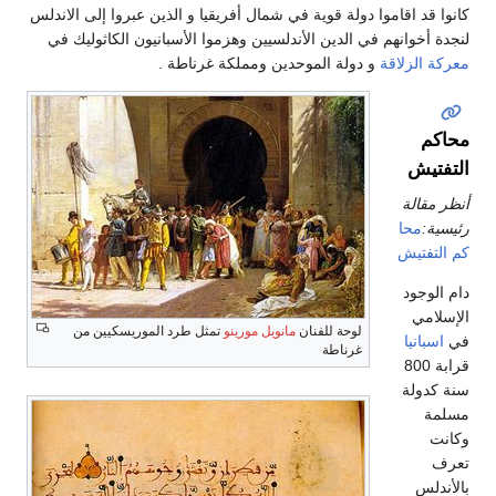
كانوا قد اقاموا دولة قوية في شمال أفريقيا و الذين عبروا إلى الاندلس
لنجدة أخوانهم في الدين الأندلسيين وهزموا الأسبانيون الكاثوليك في
معركة الزلاقة
و دولة الموحدين ومملكة غرناطة .
محاكم
التفتيش
أنظر مقالة
رئيسية:
محا
كم التفتيش
دام الوجود
الإسلامي
لوحة للفنان
مانويل مورينو
تمثل طرد الموريسكيين من
في
اسبانيا
غرناطة
قرابة 800
سنة كدولة
مسلمة
وكانت
تعرف
بالأندلس