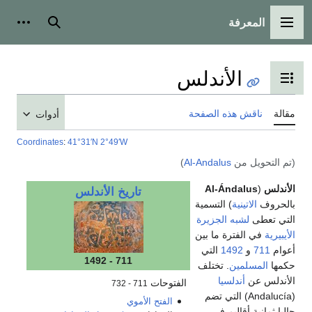
المعرفة
القائمة الرئيسية
بحث
أدوات
الأندلس
تبديل عرض جدول المحتويات
مقالة
ناقش هذه الصفحة
أدوات
Coordinates
:
41°31′N
2°49′W
(تم التحويل من
Al-Andalus
)
الأندلس
(
Al-Ándalus
تاريخ الأندلس
بالحروف
الاتينية
) التسمية
التي تعطى
لشبه الجزيرة
الأيبيرية
في الفترة ما بين
أعوام
711
و
1492
التي
711 - 1492
حكمها
المسلمين
. تختلف
الأندلس عن
أندلسيا
الفتوحات
711 - 732
(Andalucía) التي تضم
الفتح الأموي
حاليا ثمانية أقاليم في