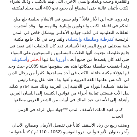
والقاهرة وحلب وبغداد والمدن الأخرى التى تهتم بالكتب ، وذلك لشراء
الكتب بأثمان عالية حتى استطاع أن يجمع نحو 400 ألف مجلد لمكتبته.
وقد روى عنه ابن الأبار قائلاً " ولم يسمع في الاسلام بخليفة بلغ مبلغ
الحكم في اقتناء الكتب والدواوين وإيثارها والتهمم بها . وقد أنتشرت
الحلقات التعليمية في أغلب جوامع الأندلس وبشكل خاص في المدن
الرئيسية
كقرطبة
وطليطلة
وإشبيلية
، ولقد وجد في كل جامع مكتبة
غنية بمختلف فروع المعرفة الأنسانية, فقد كان للحلقات التي تعقد في
جامع طليطلة تجذبت أليها الطلاب المسلمين والمسيحيين على السواء
حتى لقد كان يقصدها من جميع أنحاء
أوروبا
بما فيها
أنجلتراو
أسكوتلندا
وقد أحتفظت طليطلة بمكانتها هذه بعد سقوطها سنة 1085م حيث وجد
فيها هؤلاء مكتبة حافلة بالكتب في أحد مساجدها. كثيراً من رجال الدين
في الأندلس تعلموا اللغة العربية وألفوا بها ، فقد نقل يوحنا رئيس
أساقفة أشبيليه التوراة من اللاتينية إلى العربية وذلك سنة 764م كذلك
نقل الأب فيسنتي ثمانية أجزاء من قوانين الكنيسة إلى اللسان العربي
وأهداها إلى الأسقف عبد الملك في أبيات من الشعر العربي مطلعها
كتاب لعبد الملك الأسقف الندب ***جواد نبيل الرفد في الزمن
الجدب
وصنف ربيع بن زياد الأسقف كتاباً في تفضيل الأزمان ومصالح الأبدان
وآخر بعنوان الأنواء وألف بدرو الفونسو (1062 - 1110م ) كتاباً عنوانه :