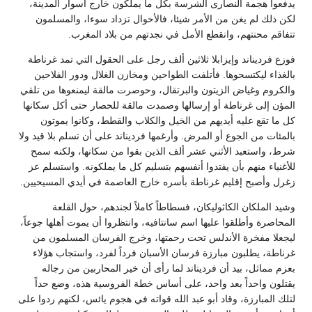
يدفعوا هجمة النصارى الشرسة بكل ما يملكون خارج أسوار المدينة،
لكن ذلك لم يغن من الأمر شيئا، فالأحوال تزداد سوءا، والمسلمون
تتفاقم محنتهم، وانقطع الأمل في نجدتهم من بلاد المغرب.
فوزع فرديناند وإيزابلا ثلاثين ألف رجل على الحقول التي تمد غرناطة
بالغذاء ليكتسحوها. فأتلفت الطواحين ومخازن الغلال ودور الفلاحين
والكروم وغياض الزيتون والبرتقال، وحوصرت مالقة ليمنعوها من تلقي
المؤن إلى غرناطة أو إرسالها وصمدت مالقة للحصار حتى أكل سكانها
كل ما تقع عليه أيديهم من الخيل والكلاب والقطط، وكانوا يموتون
بالمئات من الجوع أو المرض. وأرغمها فرديناند على أن تسلم بلا قيد ولا
شرط، واستعبد الأثني عشر ألف الذين بقوا من سكانها، ولكنه سمح
للأغنياء منهم بأن يفتدوا أنفسهم بتسليم كل ما يملكونه. واستسلم عز
زغرل وأصبح إقليم غرناطة بأسره خارج العاصمة في أيدي المسيحيين.
وشيد الملكان الكاثوليكان، فسطاطاً كاملاً لجندهم، حول القلعة
المحاصرة وأطلقوا عليها اسم سانتافيه، وانتظروا أن يموت أهلها جوعاً،
ليجعلا مفخرة الأندلس تحت رحمتها، وخرج الفرسان المسلمون من
غرناطة، يطلبون مبارزة فرسان الأسبان فرداً لفرد، واستجاب هؤلاء
بعزم مماثل، بيد أن فرديناند لما رأى أن خير المحاربين من رجاله
يقتلون واحداً بعد واحد، على أساس خطة الفروسية هذه، وضع حداً
لتلك المبارزة، وقاد أبو عبد الله قواته في هجوم يائس، لكنهم ردوا على