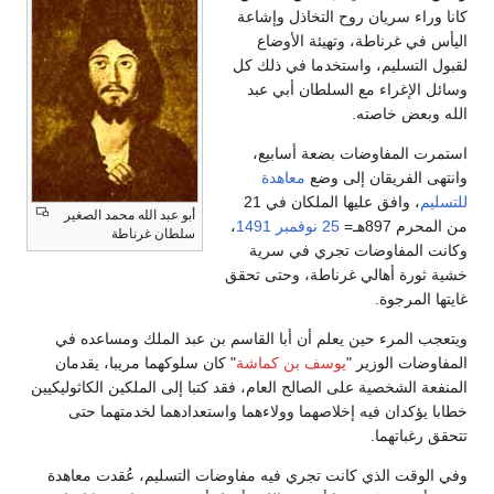
كانا وراء سريان روح التخاذل وإشاعة
اليأس في غرناطة، وتهيئة الأوضاع
لقبول التسليم، واستخدما في ذلك كل
وسائل الإغراء مع السلطان أبي عبد
الله وبعض خاصته.
استمرت المفاوضات بضعة أسابيع،
وانتهى الفريقان إلى وضع
معاهدة
للتسليم
، وافق عليها الملكان في 21
أبو عبد الله محمد الصغير
من المحرم 897هـ=
25 نوفمبر
1491
،
سلطان غرناطة
وكانت المفاوضات تجري في سرية
خشية ثورة أهالي غرناطة، وحتى تحقق
غايتها المرجوة.
ويتعجب المرء حين يعلم أن أبا القاسم بن عبد الملك ومساعده في
المفاوضات الوزير "
يوسف بن كماشة
" كان سلوكهما مريبا، يقدمان
المنفعة الشخصية على الصالح العام، فقد كتبا إلى الملكين الكاثوليكيين
خطابا يؤكدان فيه إخلاصهما وولاءهما واستعدادهما لخدمتهما حتى
تتحقق رغباتهما.
وفي الوقت الذي كانت تجري فيه مفاوضات التسليم، عُقدت معاهدة