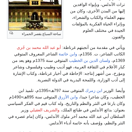
تراث الأندلس، وبإيواء الوافدين
إليها من المدن الأخرى، وكان من
بينهم العلماء والكتاب والشعراء،
وبإثراء الحياة الفكرية بالمؤلفات
الجيدة في مختلف العلوم
ساحة السباع بقصر الحمراء
والفنون.
ويأتي في مقدمة من أنجبتهم غرناطة:
أبو عبد الله محمد بن جُزى
الكاتب الشاعر، ت. 1356م،
وابن خاتمة
الشاعر المعروف المتوفي
1369م،
ولسان الدين بن الخطيب
المتوفي سنة 1375م وهو يعد من
كبار الأعلام في الثقافة العربية، فهو أديب وطبيب وفيلسوف وشاعر
ومؤرخ، من أشهر إنتاجه: الإحاطة في أخبار غرناطة، وكتاب الإشارة
إلى أدب الوزارة، واللمحة البدرية في الدولة النصرية.
وأيضا: الوزير
ابن زمرك
المتوفى سنة 797هـ=1395م، تلميذ ابن
الخطيب، وكان شاعرا جيدا،
وابن الأزرق
المتوفى سنة 895هـ=1490م
وكان بارعا في النثر والنظم والتاريخ، وله كتاب قيم في الفكر السياسي
بعنوان: بدائع الأندلس في طبائع الملك،
والشريف العقيلي
وزير
السلطان أبي عبد الله محمد آخر ملوك الأندلس، وكان إمام عصره في
النثر والنظم، ووُصف بأنه خاتمة أدباء الأندلس.