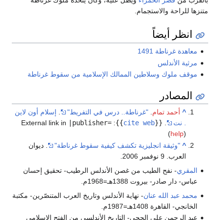
متنزها للراحة والاستجمام.
انظر أيضاً
معاهدة غرناطة 1491
مرثية الأندلس
موقف ملوك وسلاطين الممالك الإسلامية من سقوط غرناطة
المصادر
^
أحمد تمام
.
"غرناطة.. درس في التفريط"
.
إسلام أون لاين
. نت
.
{{
cite web
}}
:
|publisher=
External link in
(
help
)
^
"وثيقة انجليزية تكشف كيفية سقوط غرناطة"
. ديوان
العرب. 9 نوفمبر 2006.
المقري
- نفح الطيب من غصن الأندلس الرطيب- تحقيق إحسان
عباس- دار صادر- بيروت 1388هـ=1968م.
محمد عبد الله عنان
- نهاية الأندلس وتاريخ العرب المتنصّرين- مكتبة
الخانجي- القاهرة 1408هـ=1987م.
عبد الرحمن علي الحجي- التاريخ الأندلسي من الفتح الإسلامي