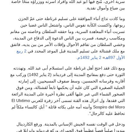
سرية أخرى، مُنح فيها أبو عبد الله وأفراد أسرته ووزراؤه منحًا خاصة
بين ضياع وأموال نقدية.
وما كادت تذاع أنباء الموافقة على تسليم غرناطة حتى عمّ الحزن
ربوعها، واكتست الكآبة نفوس الناس، واشتعل الناس غضبا حين
تسربت أنباء المعاهدة السرية، وما حققه السلطان وخاصته من مغانم
ومكاسب رخيصة، فسرت بين الناس الدعوة إلى الدفاع عن المدينة،
وخشي السلطان من تفاقم الأحوال وإفلات الأمر من بين يديه، فاتفق
مع ملك قشتالة على تسليم المدينة قبل الموعد المحدد في
2 ربيع
الأول
897هـ
=
2 يناير
1492م
.
ومع ذلك فقد احتج أهل غرناطة على استسلام أبى عبد الله. وتهددته
الثورة حتى دفع بمفاتيح المدينة إلى فرديناند (2 يناير 1492) وركب مع
أقاربه وفرسانه الخمسين، وسط صفوف المسيحيين، إلى إمارته
الجبلية الصغيرة التي كان عليه أن يحكمها تابعاً لقشتالة، ومن فوق
الصخور الشماء التي عبر عليها ألقى نظرة أخيرة على المدينة الرائعة
التي فقدها، ول اتزال هذه القنة تسمى آخر زفرة للعربي El Ulxtimo
Sospiro del Moro وأنبته أمه على بكائه قائلة " أبكِ كالنساء ملكاً لم
تحافظ عليه كالرجال".
ودخل في الوقت نفسه الجيش الإسباني بالمدينة. ورفع الكاردينال
مندوزا صليباً فضياً عظيماً فوق الحمراء، وركع فرديناند وإيزابلا في