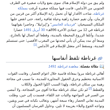
ولم يبق من دولة الإسلام هناك سوى بضع ولايات صغيرة في الطرف
الجنوبي من الأندلس، قامت فيها مملكة صغيرة عُرفت
بمملكة
غرناطة
، شاءت الأقدار لها أن تحمل راية الإسلام أكثر من قرنين من
الزمان، وأن تقيم حضارة زاهية وحياة ثقافية رائعة، حتى انقض عليها
الملكان المسيحيان: "
فرديناند الخامس
" و"إيزابيلا"، وحاصرا بقواتهما
غرناطة في 12 من جمادى الآخرة 896هـ=
30 أبريل
1491
حصارا
شديدا، وأتلفا الزروع المحيطة بالمدينة، وقطعا أي اتصال لها بالخارج،
ومنعا أي مدد يمكن أن يأتي لنجدتها من المغرب الأقصى؛ حتى تستسلم
[1]
المدينة، ويسقط آخر معقل للإسلام في الأندلس.
غرناطة تلفظ أنفاسها
مقالة مفصلة
:
معاهدة غرناطة 1491
أهالي غرناطة مروا بمعاناة قاسية خلال اعوام الحصار، وقامت القوات
الاسبانية بتحطيم وحرق الحقول المجاورة للمدينة، ما تسبب في مجاعة
رهيبة بين سكان غرناطة، ولهذا السبب اكلوا الخيول والكلاب
[2]
والقطط.
لم تكن تملك غرناطة سلاحا أقوى من الشجاعة، ولا أمضى
من الصبر في المواجهة والثبات عند اللقاء، فصمدت إلى حين، وظلت
المدينة تعاني الحصار زهاء سبعة أشهر، وتغالب نكباته في صبر ويقين،
وتواجه الجوع والبلاء بعزيمة لا تلين، وحاول الفرسان المسلمون أن