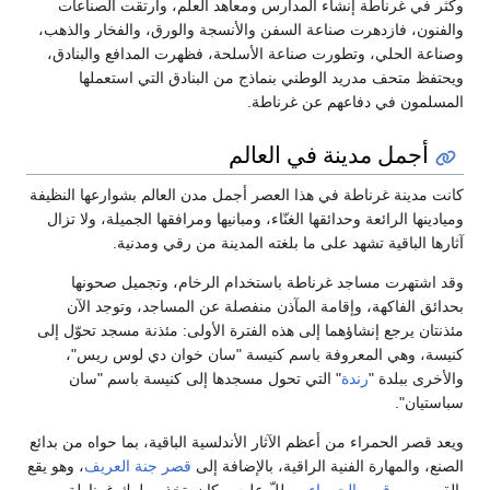
وكثر في غرناطة إنشاء المدارس ومعاهد العلم، وارتقت الصناعات
والفنون، فازدهرت صناعة السفن والأنسجة والورق، والفخار والذهب،
وصناعة الحلي، وتطورت صناعة الأسلحة، فظهرت المدافع والبنادق،
ويحتفظ متحف مدريد الوطني بنماذج من البنادق التي استعملها
المسلمون في دفاعهم عن غرناطة.
أجمل مدينة في العالم
كانت مدينة غرناطة في هذا العصر أجمل مدن العالم بشوارعها النظيفة
وميادينها الرائعة وحدائقها الغنّاء، ومبانيها ومرافقها الجميلة، ولا تزال
آثارها الباقية تشهد على ما بلغته المدينة من رقي ومدنية.
وقد اشتهرت مساجد غرناطة باستخدام الرخام، وتجميل صحونها
بحدائق الفاكهة، وإقامة المآذن منفصلة عن المساجد، وتوجد الآن
مئذنتان يرجع إنشاؤهما إلى هذه الفترة الأولى: مئذنة مسجد تحوّل إلى
كنيسة، وهي المعروفة باسم كنيسة "سان خوان دي لوس ريس"،
والأخرى ببلدة "
رندة
" التي تحول مسجدها إلى كنيسة باسم "سان
سباستيان".
ويعد قصر الحمراء من أعظم الآثار الأندلسية الباقية، بما حواه من بدائع
الصنع، والمهارة الفنية الراقية، بالإضافة إلى
قصر جنة العريف
، وهو يقع
بالقرب من
قصر الحمراء
ويطلّ عليه، وكان يتخذه ملوك غرناطة