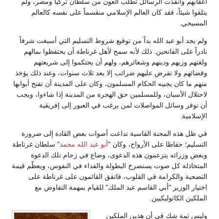
أعقابهم وأنفذت الرسائل تطلب العون من سلطان تركيا ومصر، ولم
يتلقوا شيئاً، فقد كان العالم الإسلامي منقسماً على نفسه كالعالم
المسيحي.
ولم يجد أبو عبد الله بداً من توقيع شروط التسليم التي أسبغت شرفاً
نادراً على الفاتحين. ذلك لأنه سمح لأهل غرناطة أن يحتفظوا بمالهم
ولغتهم وزيهم ودينهم وشعائرهم، ولهم أن يحتكموا إلى شريعتهم
وقضائهم ولا تفرض عليهم ضرائب إلا بعد ثلاث سنوات، وعند ذلك يؤخذ
منهم ما كان يجبيه الحكام المسلمون، وكان على المدينة أن تفتح أبوابها
لاحتلال الأسبان، وللمسلمين حق الهجرة من المدينة إذا شاءوا، ويجب
أن توفر وسائل المواصلات لمن يرغب في العبور إلى إفريقية
الإسلامية.
في ظل هذه المحنة القاسية تداعت أصوات بعض القادة إلى ضرورة
التسليم؛ حفاظا على الأرواح، وكان "
أبو عبد الله محمد
" سلطان غرناطة
وبعض وزرائه يتزعمون هذه الدعوى، وضاع في زحام تلك الدعوة
المتخاذلة كل صوت يستصرخ البطولة والفداء في النفوس، ويعظّم قيمة
التضحية والكرامة في القلوب، فاتفق القائمون على غرناطة على
اختيار الوزير "أبي القاسم عبد الملك" للقيام بمهمة التفاوض مع
الملكين الكاثوليكيين.
وليس ثمة شك في أن هذين الملكين