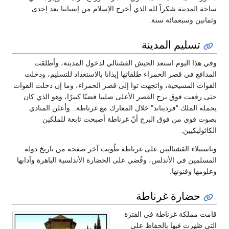
ساحة المدينة شكراً لله الذي أخرج الإسلام من إسبانيا بعد إحدى
وثمانين وسبعمائة سنة.
تسليم المدينة
وفي هذا اليوم استعد الجيش القشتالي لدخول المدينة، وأطلقت
المدافع في قصر الحمراء طلقاتها إيذانا بالاستعداد للتسليم، ودخلت
القوات المسيحية، واتجهت توا إلى قصر الحمراء، وما إن دخلت القوات
حتى رفعت فوق برج القصر الأعلى صليبا فضيًا كبيرًا، وهو الذي كان
يحمله الملك "فرديناند" خلال المعارك مع غرناطة.. وأعلن المنادي
بصوت قوي من فوق البرج أنّ غرناطة أصبحت تابعة للملكين
الكاثوليكيين.
وباستيلاء القشتاليين على غرناطة طُويت آخر صفحة من تاريخ دولة
المسلمين في الأندلس، وقُضي على الحضارة الأندلسية الباهرة وآدابها
وعلومها وفنونها.
حضارة غرناطة
قامت مملكة غرناطة في الفترة
التي ظهرت فيها بالحفاظ على