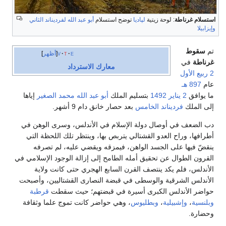
استسلام غرناطة
: لوحة زيتية
لپاديا
توضح استسلام
أبو عبد الله
لفرديناند الثاني
وإيزابيلا
تم
سقوط
e
t
v
أظهر
غرناطة
في
معارك الاسترداد
2 ربيع الأول
عام
897 هـ
ما يوافق
2 يناير
1492
بتسليم الملك
أبو عبد الله محمد الصغير
إياها
إلى الملك
فرديناند الخامس
بعد حصار خانق دام 9 أشهر.
دب الضعف في أوصال دولة الإسلام في الأندلس، وسرى الوهن في
أطرافها، وراح العدو القشتالي يتربص بها، وينتظر تلك اللحظة التي
ينقضّ فيها على الجسد الواهن، فيمزقه ويقضي عليه، لم تصرفه
القرون الطوال عن تحقيق أمله الطامح إلى إزالة الوجود الإسلامي في
الأندلس، فلم يكد ينتصف القرن السابع الهجري حتى كانت ولاية
الأندلس الشرقية والوسطى في قبضة النصارى القشتاليين، وأصبحت
حواضر الأندلس الكبرى أسيرة في قبضتهم؛ حيث سقطت
قرطبة
وبلنسية
،
وإشبيلية
،
وبطليوس
، وهي حواضر كانت تموج علما وثقافة
وحضارة.