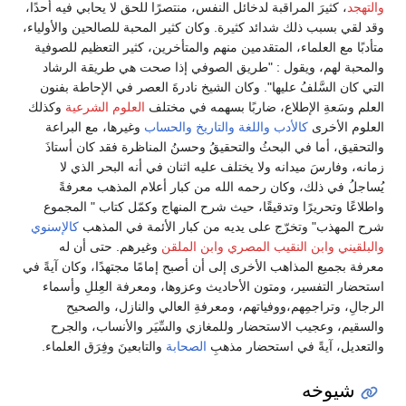
والتهجد
، كثيرَ المراقبة لدخائل النفس، منتصرًا للحق لا يحابي فيه أحدًا،
وقد لقي بسبب ذلك شدائد كثيرة. وكان كثير المحبة للصالحين والأولياء،
متأدبًا مع العلماء، المتقدمين منهم والمتأخرين، كثير التعظيم للصوفية
والمحبة لهم، ويقول : "طريق الصوفي إذا صحت هي طريقة الرشاد
التي كان السَّلفُ عليها". وكان الشيخ نادرةَ العصر في الإحاطة بفنون
العلم وسَعةِ الإطلاع، ضاربًا بسهمه في مختلف
العلوم الشرعية
وكذلك
العلوم الأخرى
كالأدب
واللغة
والتاريخ
والحساب
وغيرها، مع البراعة
والتحقيق، أما في البحثُ والتحقيقُ وحسنُ المناظرة فقد كان أستاذَ
زمانه، وفارسَ ميدانه ولا يختلف عليه اثنان في أنه البحر الذي لا
يُساجلُ في ذلك، وكان رحمه الله من كبار أعلام المذهب معرفةً
واطلاعًا وتحريرًا وتدقيقًا، حيث شرح المنهاج وكمّل كتاب " المجموع
شرح المهذب" وتخرّج على يديه من كبار الأئمة في المذهب
كالإسنوي
والبلقيني
وابن النقيب المصري
وابن الملقن
وغيرهم. حتى أن له
معرفة بجميع المذاهب الأخرى إلى أن أصبح إمامًا مجتهدًا، وكان آيةً في
استحضار التفسير، ومتون الأحاديث وعزوها، ومعرفة العِللِ وأسماء
الرجالِ، وتراجمِهم،ووفياتهم، ومعرفةِ العالي والنازل، والصحيح
والسقيم، وعجيب الاستحضار وللمغازي والسِّيَر والأنساب، والجرح
والتعديل، آيةً في استحضار مذهبِ
الصحابة
والتابعينَ وفِرَق العلماء.
شيوخه