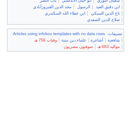
سفيان الثوري
أبو حيان الأندلسي
باب النصر
ابن دقيق العيد
الرسول
مجد الدين الفيروزآبادي
تاج الدين السبكي
ابن عطاء الله السكندري
صلاح الدين الصفدي
تصنيفات
:
Articles using infobox templates with no data rows
شافعية
أشاعرة
علماء دين سنة
وفيات 756 هـ
مواليد 683 هـ
صوفيون مصريون