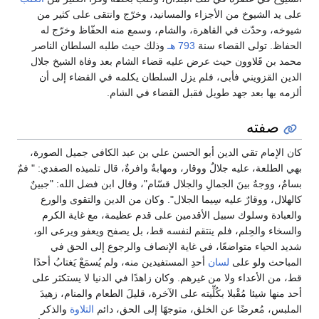
على يد الشيوخ من الأجزاء والمسانيد، وخرّج وانتقى على كثير من
شيوخه، وحدّث في القاهرة، والشام، وسمع منه الحفّاظ وخرّج له
الحفاظ. تولى القضاء سنة
793 هـ
وذلك حيث طلبه السلطان الناصر
محمد بن قَلاوون حيث عرض عليه قضاء الشام بعد وفاة الشيخ جلال
الدين القزويني فأبى، فلم يزل السلطان يكلمه في القضاء إلى أن
ألزمه بها بعد جهد طويل فقبل القضاء في الشام.
صفته
كان الإمام تقي الدين أبو الحسن علي بن عبد الكافي جميل الصورة،
بهي الطلعة، عليه جلالٌ ووقار، ومهابةٌ وافرةٌ، قال تلميذه الصفدي: " فمٌ
بسامٌ، ووجهٌ بينَ الجمالِ والجلال قسّام"، وقال ابن فضل الله: "جبينٌ
كالهلال، ووقارٌ عليه سِيما الجلال". وكان من الدين والتقوى والورع
والعبادة وسلوك سبيل الأقدمين على قدم عظيمة، مع غاية الكرم
والسخاء والحِلم، فلم ينتقم لنفسه قط، بل يصفح ويعفو ويرعى الو،
شديد الحياء متواضعًا، في غاية الإنصاف والرجوع إلى الحق في
المباحث ولو على
لسان
أحدِ المستفيدين منه، ولم يُسمَعْ يَغتابُ أحدًا
قط، من الأعداء ولا من غيرهم. وكان زاهدًا في الدنيا لا يستكثر على
أحد منها شيئا مُقْبلا بكُلِّيته على الآخرة، قليلَ الطعام والمنام، زهيدَ
الملبس، مُعرضًا عن الخلق، متوجهًا إلى الحق، دائم
التلاوة
والذكر