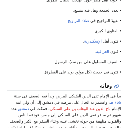
• تعدد الجمعة وهل فيه متسع.
• تقييدُ التراجيح في
صلاة التراويح
.
• الفتاوى الكبرى.
• فتوى أهل
الإسكندرية
.
• فتوى
العراقية
.
• السيف المسلول على من سبّ الرسول.
• فتوى في حديث (كل مولود يولد على الفطرة).
وفاته
بدأ في الإمام تقي الدين السّبكي المرض وبدأ فيه الضعف في سنة
755 هـ
، واستمر به الحال على مرضه في دمشق إلى أن ولي ابنه
الإمام
تاج الدين عبد الوهاب بن علي السبكي
، فمكث في
دمشق
عدة
شهور ثم سافر تقي الدين علي السبكي إلى مصر، فودعه الناس
والقلوب متلهفة من حوله تخشى عليه وعثاء السفر مع الكبر والضعف
والمرض. فوصل إلى مصر وأقام بها دون عشرين يومًا ففي ليلة الاثنين