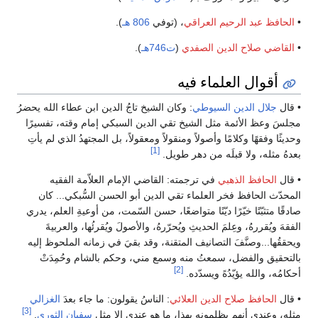
•
الحافظ عبد الرحيم العراقي
، (توفي
806 هـ
).
•
القاضي صلاح الدين الصفدي
(
ت746هـ
).
أقوال العلماء فيه
• قال
جلال الدين السيوطي
: وكان الشيخ تاجُ الدين ابن عطاء الله يحضرُ
مجلسَ وعظ الأئمة مثل الشيخ تقي الدين السبكي إمام وقته، تفسيرًا
وحديثًا وفقهًا وكلامًا وأصولاً ومنقولاً ومعقولاً، بل المجتهدُ الذي لم يأتِ
[1]
بعدهُ مثله، ولا قبلَه من دهر طويل.
• قال
الحافظ الذهبي
في ترجمته: القاضي الإمام العلاّمة الفقيه
المحدّث الحافظ فخر العلماء تقي الدين أبو الحسن السُّبكي... كان
صادقًا متثبّتًا خيّرًا ديّنًا متواضعًا، حسن السّمت، من أوعيةِ العلم، يدري
الفقهَ ويُقررهُ، وعِلمَ الحديثِ ويُحرّرهُ، والأصولَ ويُقرئُها، والعربيةَ
ويحققُها...وصنَّفَ التصانيف المتقنة، وقد بقيَ في زمانه الملحوظ إليه
بالتحقيق والفضل، سمعتُ منه وسمع مني، وحكم بالشام وحُمِدَتْ
[2]
أحكامُه، والله يؤيّدُهً ويسدّده.
• قال
الحافظ صلاح الدين العلائي
: الناسُ يقولون: ما جاء بعدَ
الغزالي
[3]
مثله، وعندي أنهم يظلمونه بهذا، ما هو عندي إلا مثل
سفيان الثوري
.