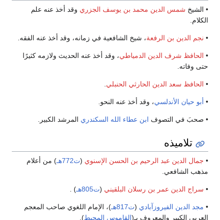
• الشيخ
شمس الدين محمد بن يوسف الجزري
وقد أخذ عنه علم
الكلام.
•
نجم الدين بن الرفعة
، شيخ الشافعية في زمانه، وقد أخذ عنه الفقه.
•
الحافظ شرف الدين الدمياطي
، وقد أخذ عنه الحديث ولازمه كثيرًا
حتى وفاته.
•
الحافظ سعد الدين الحارثي الحنبلي
.
•
أبو حيان الأندلسي
، وقد أخذ عنه النحو.
• صحبَ في التصوف
ابن عطاء الله السكندري
المرشد الكبير.
تلاميذه
•
جمال الدين عبد الرحيم بن الحسن الإسنوي
(
ت772هـ
) من أعلام
مذهب الشافعي.
•
سراج الدين عمر بن رسلان البلقيني
(
ت805هـ
) .
•
مجد الدين الفيروزآبادي
(
ت817هـ
)، الإمام اللغوي صاحب المعجم
العربي الكبير والمعروف بـ(
القاموس المحيط
).