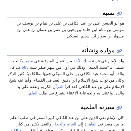
نسبه
هو أبو الحسن علي بن عبد الكافي بن علي بن تمام بن يوسف بن
موسى بن تمام ابن حامد بن يحيى بن عمر بن عثمان بن علي بن
مسوار بن سوار ابن سليم السبكي.
مولده ونشأته
ولد الإمام في قرية
سبك الأحد
من أعمال المنوفية في
مصر
وكانت
تسمى بـ "سبك العبيد"، وذلك في أول من شهر صفر سنة
683 هـ
، كان
والده أبو محمد عبد الكافي بن علي السبكي فقيهًا صالحًا دينًا كثير الذكر
وكان من نواب شيخ الإسلام ابن دقيق العيد في القضاء، وأما ابنه شيخ
الإسلام علي بن عبد الكافي فقد قرأ
القرآن
الكريم وتفقه على يد
والده، واعتني به والده غاية الاعتناء ليتفرغ في طلب
العلم
.
سيرته العلمية
كان الإمام تقي الدين علي بن عبد الكافي كثير السفر في طلب العلم
ما بين مصر في
القاهرة
إلى
الشام
والحجاز
والتقى بكثير من كبار
الشيوخ في عصره في تلك البلدان، وكتب بخطه وقرأ الكثير من
الكتب