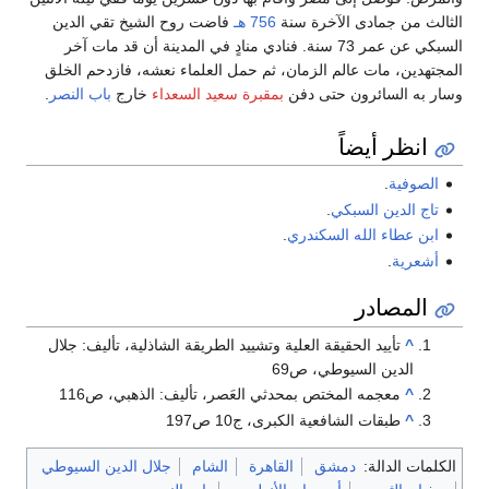
الثالث من جمادى الآخرة سنة
756 هـ
فاضت روح الشيخ تقي الدين
السبكي عن عمر 73 سنة. فنادي منادٍ في المدينة أن قد مات آخر
المجتهدين، مات عالم الزمان، ثم حمل العلماء نعشه، فازدحم الخلق
وسار به السائرون حتى دفن
بمقبرة سعيد السعداء
خارج
باب النصر
.
انظر أيضاً
الصوفية
.
تاج الدين السبكي
.
ابن عطاء الله السكندري
.
أشعرية
.
المصادر
^
تأييد الحقيقة العلية وتشييد الطريقة الشاذلية، تأليف: جلال
الدين السيوطي، ص69
^
معجمه المختص بمحدثي العَصر، تأليف: الذهبي، ص116
^
طبقات الشافعية الكبرى، ج10 ص197
الكلمات الدالة:
دمشق
القاهرة
الشام
جلال الدين السيوطي