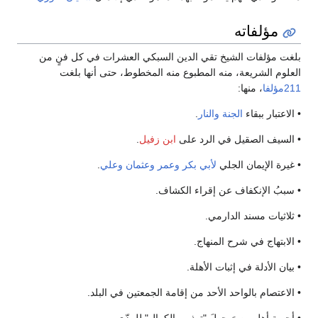
مؤلفاته
بلغت مؤلفات الشيخ تقي الدين السبكي العشرات في كل فنٍ من
العلوم الشريعة، منه المطبوع منه المخطوط، حتى أنها بلغت
211مؤلفا
، منها:
• الاعتبار ببقاء
الجنة
والنار
.
• السيف الصقيل في الرد على
ابن زفيل
.
• غيرة الإيمان الجلي
لأبي بكر
وعمر
وعثمان
وعلي
.
• سببُ الإنكفاف عن إقراء الكشاف.
• ثلاثيات مسند الدارمي.
• الابتهاج في شرح المنهاج.
• بيان الأدلة في إثبات الأهلة.
• الاعتصام بالواحد الأحد من إقامة الجمعتين في البلد.
• أجوبة أهل مصرَ حولَ "تهذيب الكمال" للمزّي.