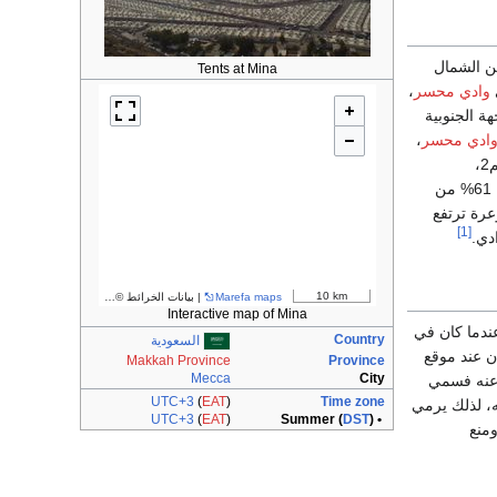
ن الشمال
Tents at Mina
وادي محسر
،
ة الجنوبية
ادي محسر
،
وتقدر مساحة منى الشرعية حوالي 7.82 كم2،
والمستغلة فعلاً 4.8 كم2 فقط، أي ما يعادل 61% من
جبال وعرة ترتفع
[1]
10 km
Marefa maps
| بيانات الخرائط ©
مساهمو OpenStreetMap
Interactive map of Mina
عندما كان في
Country
السعودية
ن عند موقع
Makkah Province
Province
Mecca
City
عنه فسمي
UTC+3
(
EAT
)
Time zone
ه، لذلك يرمي
UTC+3
(
EAT
)
DST
)
• Summer (
 الحجاج ومنع