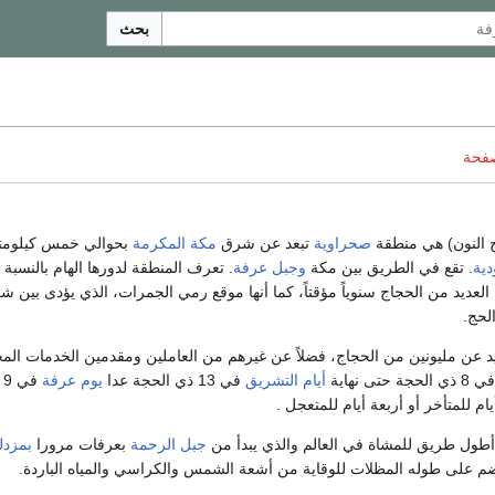
بحث
صفحة
 النون) هي منطقة
صحراوية
تبعد عن شرق
مكة المكرمة
بحوالي خمس كيلومت
دية
. تقع في الطريق بين مكة
وجبل عرفة
. تعرف المنطقة لدورها الهام بالنسبة
العديد من الحجاج سنوياً مؤقتاً، كما أنها موقع رمي الجمرات، الذي يؤدى بين
لحج.
زيد عن مليونين من الحجاج، فضلاً عن غيرهم من العاملين ومقدمين الخدمات المخ
 ذي الحجة حتى نهاية
أيام التشريق
في 13 ذي الحجة عدا
يوم عرفة
ف
 للمتأخر أو أربعة أيام للمتعجل .
طول طريق للمشاة في العالم والذي يبدأ من
جبل الرحمة
بعرفات مرورا
بمزدل