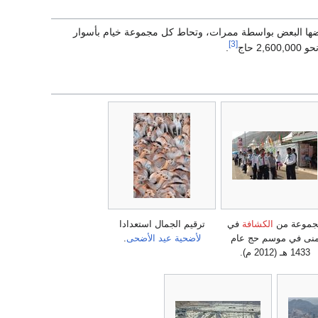
ببعضها البعض بواسطة ممرات، وتحاط كل مجموعة خيام بأسوار
[3]
.
جموعة من
الكشافة
في
ترقيم الجمال استعدادا
نى في موسم حج عام
لأضحية
عيد الأضحى
.
1433 هـ (2012 م).