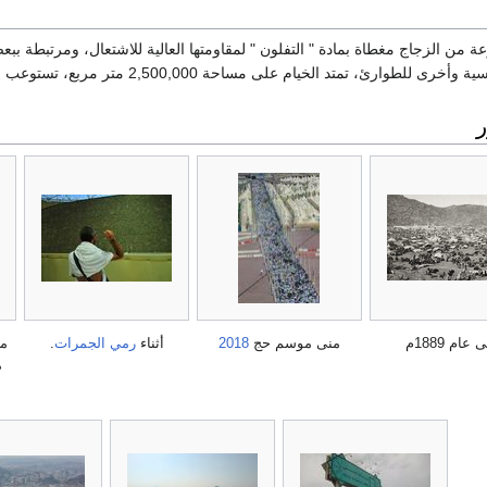
 من الزجاج مغطاة بمادة " التفلون " لمقاومتها العالية للاشتعال، ومرتبطة 
ارئ، تمتد الخيام على مساحة 2,500,000 متر مربع، تستوعب نحو 2,600,000 حاج
 عام 1889م
منى موسم حج
2018
أثناء
رمي الجمرات
.
م
م