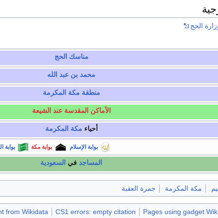
جية
زارة الحج
مناسك الحج
محمد بن عبد الله
منطقة مكة المكرمة
الأماكن المقدسة عند الشيعة
أحياء
مكة المكرمة
بوابة الإسلام
بوابة مكة
بوابة ا
المساجد
في
السعودية
يم
مكة المكرمة
جمرة العقبة
ent from Wikidata
CS1 errors: empty citation
Pages using gadget Wiki