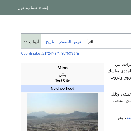
إنشاء حساب
دخول
اقرأ
عرض المصدر
تاريخ
أدوات
Coordinates
:
21°24′48″N
39°53′36″E
رات، في
Mina
 لمؤدي مناسك
مِنَى
 شروق وغروب
Tent City
Neighborhood
تلفة، وذلك
ي 9 ذي الحجة،
فة
، وهو