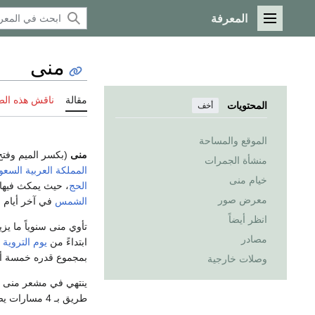
المعرفة
القائمة الرئيسية
منى
مقالة
ناقش هذه ال
المحتويات
أخف
الموقع والمساحة
منى
(بكسر الميم وفتح
منشأة الجمرات
المملكة العربية السعو
خيام منى
الحج
، حيث يمكث فيها 
معرض صور
الشمس
في آخر أيام ا
انظر أيضاً
تأوي منى سنوياً ما ي
مصادر
ابتداءً من
يوم التروية
في 8
بمجموع قدره خمسة أيام
وصلات خارجية
ينتهي في مشعر منى أ
طريق بـ 4 مسارات يضم على طوله المظلات للوقاية من أشعة الشمس والكراسي والمياه الباردة.