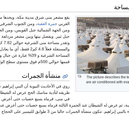
مساحة
يقع مشعر منى شرق مدينة مكة، ويحدها م
الغربي
جمرة العقبة
، ومن الجنوب الشرقي
ومن الجهة الشمالية جبل القويس، ومن الجه
جبل ثبير. ويفصل بينها وبين مشعر مزدلفة
و
المساحة الشرعية و 39% عبارة عن 
قممها حوالي 500م فوق مستوى سطح الوادي.
منشأة الجمرات
The picture describes the t
are air conditioned with eva
روي في الأحاديث النبوية أن النبي إبراهيم 
طريقه لتأدية مناسك الحج عرض له الشيطا
في منى، فرماه بسبع حصيات حتى أعرض 
قبة، ثم عرض له الشيطان عند الجمرة الثالثة فرماه بسبع حصيات حتى أعرض عن
الحجاج الجمرات اقتداء بالنبي إبراهيم. تتكون منشأة الجمرات حاليا من 3 طوابق للتيسير على