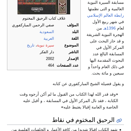
مسابقة السيرة النبوية
العالمية و التى نظمتها
رابطة العالم الإسلامي
غلاف كتاب الرحيق المختوم
في شهر ربيع الأول
المؤلف
صفي الرحمن المباركفوري
لعام
1396هـ
من
البلد
السعودية
الهجرة النبوية الشريفة
اللغة
العربية
و قد حاز البحث على
الموضوع
سيرة نبوية
،
تاريخ
المركز الأول في
الناشر
دار الفكر
المسابقة البالغ عدد
الإصدار
2002
البحوث المقدمة اليها
عدد الصفحات
464
في ذلك العام واحداً و
سبعين و مائة بحث.
و يقول فضيلة الشيخ المباركفوري عن كتابه
«
وقد قدر الله لهذا الكتاب من القبول ما لم أكن أرجوه وقت
الكتابة ، فقد نال المركز الأول في المسابقة ، و أقبل عليه
الخاصة و العامة إقبالا يغتبط عليه
»
الرحيق المختوم في نقاط
شهد الكتاب اقبالا شديدا من كافة الأعمار و الخلفيات العلمية من