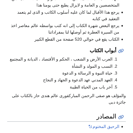
المتخصصين و العامة و لايزال يطبع حتى يومنا هذا
يرجع هذا الأقبال لما كان عليه أسلوب الكاتب و الذى لم يتعمد
التعقيد في كتابه
يرجع البعض شهرة الكتاب إلى انه كتب بواسطه عالم معاصر اخذ
من السيرة العطرة ثم أوصلها لنا بمفراداتنا
الكتاب يقع في حوالي 520 صفحة من القطع الكبير
أبواب الكتاب
العرب الأرض و الشعب ، الحكم و الأقتصاد ، الديانة و المجتمع
النسب و المولد و النشأة
حياة النبوة و الرسالة و الدعوة
العهد المدني عهد الدعوة و الجهاد و النجاح
آخر باب من الحياة الطيبة
والمؤلف هو صفى الرحمن المباركفورى عالم هندى حاز بالكتاب على
جائزة دبى
المصادر
الرحيق المختوم