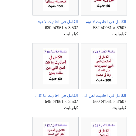
الكامل في احاديث لا تؤم امراة رجلا ولو من وراء ستار.jpg
الكامل في احاديث لا توفي المراة حق زوجها وإن سال جسمه دما وصديدا فلحسته بلسانها ولا تقبل لها حسنة إن باتت وزوجها عليها غاضب.jpg
3٬507 × 4٬961؛ 582
3٬507 × 4٬961؛ 630
كيلوبايت
كيلوبايت
الكامل في احاديث لعن النبي المتبرجات من النساء وما في معناه.jpg
الكامل في احاديث ما كان لدي النبي من ملك يمين.jpg
3٬507 × 4٬961؛ 560
3٬507 × 4٬961؛ 545
كيلوبايت
كيلوبايت