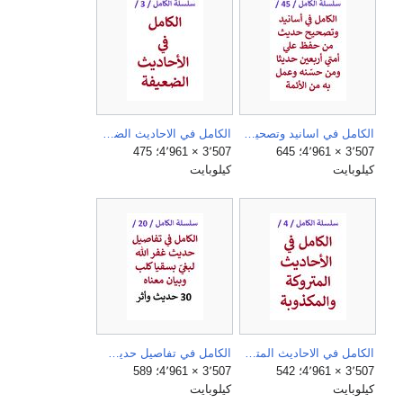
الكامل في اسانيد وتصحيح حديث من حفظ علي امتي اربعين حديثا ومن حسّنه وعمل به من الأئمة.jpg
الكامل في الاحاديث الضعيفة.jpg
3٬507 × 4٬961؛ 645
3٬507 × 4٬961؛ 475
كيلوبايت
كيلوبايت
الكامل في الاحاديث المتروكة والمكذوبة.jpg
الكامل في تفاصيل حديث غفر الله لبغي بسقيا كلب وبيان معناه.jpg
3٬507 × 4٬961؛ 542
3٬507 × 4٬961؛ 589
كيلوبايت
كيلوبايت