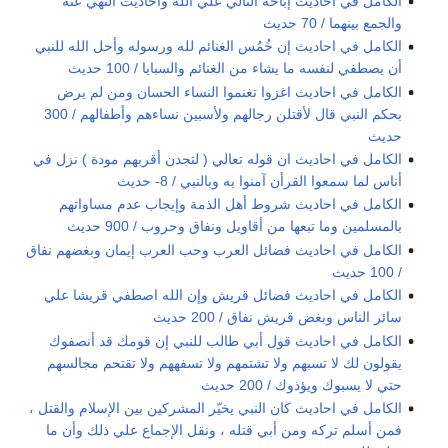
الكامل في احاديث إباحة التألّي علي الله وأحاديث النهي عنه
والجمع بينهما / 70 حديث
الكامل في احاديث إن خُمُس الغنائم لله ورسوله وأحل الله للنبي
أن يصطفي لنفسه ما يشاء من الغنائم والسبايا / 100 حديث
الكامل في احاديث اغزوا تغنموا النساء الحسان ومن لم يرض
بحكم النبي قال لأقتلن رجالهم ولأسبين نساءهم وأطفالهم / 300
حديث
الكامل في احاديث ان قوله تعالي ( لتجدن أقربهم مودة ) نزل في
أناس لما سمعوا القرأن آمنوا به وبالنبي / 8- حديث
الكامل في احاديث شروط أهل الذمة وإيجاب عدم مساواتهم
بالمسلمين وما تبعها من أقاويل ونفاق وحروب / 900 حديث
الكامل في احاديث فضائل العرب وحب العرب إيمان وبغضهم نفاق
/ 100 حديث
الكامل في احاديث فضائل قريش وإن الله اصطفي قريشا علي
سائر الناس وبغض قريش نفاق / 200 حديث
الكامل في احاديث قول أبي طالب للنبي إن قومك قد أنصفوك
يقولون لك لا تسبهم ولا تشتمهم ولا تسفههم ولا تقتحم مجالسهم
حتي لا يسبوك ويؤذوك / 200 حديث
الكامل في احاديث كان النبي يخيّر المشركين بين الإسلام والقتل ،
فمن أسلم تركه ومن أبي قتله ، ونقل الإجماع علي ذلك وأن ما