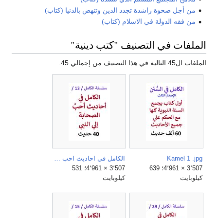
من أجل صحوة راشدة تجدد الدين وتنهض بالدنيا (كتاب)
من فقه الدولة في الاسلام (كتاب)
الملفات في التصنيف "كتب دينية"
الملفات ال45 التالية في هذا التصنيف من إجمالي 45.
Kamel 1 .jpg
الكامل في احاديث احب الصحابة الي النبي.jpg
3٬507 × 4٬961؛ 639
3٬507 × 4٬961؛ 531
كيلوبايت
كيلوبايت