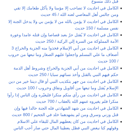
قبل ذلك منسوخ
الكامل في احاديث لا تصاحب إلا مؤمنا ولا يأكل طعامك إلا تقي
ومن جالس أهل المعاصي لعنه الله / 45 حديث
الكامل في احاديث لا يؤمن بالله من لا يؤمن بي ولا يدخل الجنة إلا
نفس مسلمة / 150 حديث
الكامل في احاديث لا يُقتل حرٌ بعبد قصاصا وإن قتله عامدا وعورة
الأمة المملوكة من السرة إلي الركبة / 250 حديث
الكامل في احاديث من أبي الإسلام فخذوا منه الجزية والخراج 3
أضعاف ما علي المسلم واجعلوا عليهم الصغار وما تبعها من حروب
/ 100 حديث
الكامل في احاديث من أبي الجزية والخراج وشروط أهل الذمة
حكم فيهم النبي بالقتل وأخذ نسائهم سبايا / 250 حديث
الكامل في احاديث من جهر بتكذيب النبي أو قال ديننا خير من دين
الإسلام يُقتل وما تبعها من أقاويل ونفاق وحروب / 100 حديث
الكامل في احاديث من رأي منكم منكرا فليغيّره وإن الناس إذا رأوا
منكرا فلم يغيروه عمهم الله بالعقاب / 700 حديث
الكامل في احاديث من شهد الشهادتي فله الجنة خالدا فيها وإن
قتل وزني وسرق ومن لم يشهدهما خلد في الجحيم / 800 حديث
الكامل في احاديث من كان يعطيهم المال للبقاء علي الاسلام
وقولهم كنا نبغض النبي فظل يعطينا المال حتي صار أحب الناس