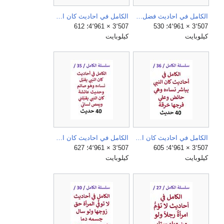
الكامل في احاديث فضل الصلاة علي النبي.jpg
الكامل في احاديث كان النبي لا يصافح النساء وإن صافح وضع علي يده ثوبا.jpg
3٬507 × 4٬961؛ 530
3٬507 × 4٬961؛ 612
كيلوبايت
كيلوبايت
الكامل في احاديث كان النبي يباشر نساءه وهي حائض وعلي فرجها خرقة.jpg
الكامل في احاديث كان النبي يقبّل نساءه وهو صائم وحديث عائشة كان النبي يقبّلني ويمص لساني.jpg
3٬507 × 4٬961؛ 605
3٬507 × 4٬961؛ 627
كيلوبايت
كيلوبايت