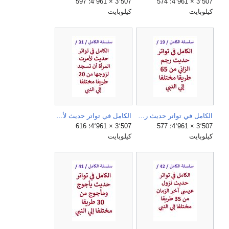
3٬507 × 4٬961؛ 574
3٬507 × 4٬961؛ 597
كيلوبايت
كيلوبايت
الكامل في تواتر حديث رجم الزاني من 65 طريقا مختلفا الي النبي.jpg
الكامل في تواتر حديث لأمرت المرأة أن تسجد لزوجها لما عظّم الله عليها من حقه من 20 طريقا مختلفا الي النبي.jpg
3٬507 × 4٬961؛ 577
3٬507 × 4٬961؛ 616
كيلوبايت
كيلوبايت