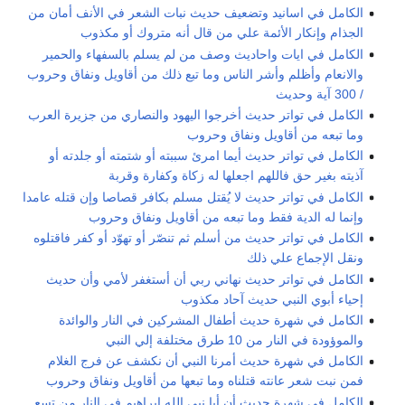
الكامل في اسانيد وتضعيف حديث نبات الشعر في الأنف أمان من
الجذام وإنكار الأئمة علي من قال أنه متروك أو مكذوب
الكامل في ايات واحاديث وصف من لم يسلم بالسفهاء والحمير
والانعام وأظلم وأشر الناس وما تبع ذلك من أقاويل ونفاق وحروب
/ 300 آية وحديث
الكامل في تواتر حديث أخرجوا اليهود والنصاري من جزيرة العرب
وما تبعه من أقاويل ونفاق وحروب
الكامل في تواتر حديث أيما امرئ سببته أو شتمته أو جلدته أو
آذيته بغير حق فاللهم اجعلها له زكاة وكفارة وقربة
الكامل في تواتر حديث لا يُقتل مسلم بكافر قصاصا وإن قتله عامدا
وإنما له الدية فقط وما تبعه من أقاويل ونفاق وحروب
الكامل في تواتر حديث من أسلم ثم تنصّر أو تهوّد أو كفر فاقتلوه
ونقل الإجماع علي ذلك
الكامل في تواتر حديث نهاني ربي أن أستغفر لأمي وأن حديث
إحياء أبوي النبي حديث آحاد مكذوب
الكامل في شهرة حديث أطفال المشركين في النار والوائدة
والموؤودة في النار من 10 طرق مختلفة إلي النبي
الكامل في شهرة حديث أمرنا النبي أن نكشف عن فرج الغلام
فمن نبت شعر عانته قتلناه وما تبعها من أقاويل ونفاق وحروب
الكامل في شهرة حديث أن أبا نبي الله إبراهيم في النار من تسع