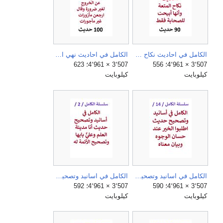
الكامل في احاديث نكاح المتعة وأنها ابيحت للصحابة فقط.jpg
الكامل في احاديث نهي النبي النساء عن الخروج لغير ضرورة وقال ارجعن مأزورات غير مأجورات.jpg
3٬507 × 4٬961؛ 556
3٬507 × 4٬961؛ 623
كيلوبايت
كيلوبايت
الكامل في اسانيد وتصحيح حديث اطلبوا الخير عند حسان الوجوه وبيان معناه.jpg
الكامل في اسانيد وتصحيح حديث انا مدينة العلم وعلي بابها وتصحيح الائمة له.jpg
3٬507 × 4٬961؛ 590
3٬507 × 4٬961؛ 592
كيلوبايت
كيلوبايت