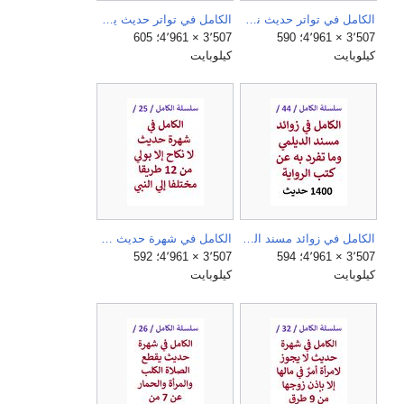
الكامل في تواتر حديث نزول عيسي اخر الزمان من 35 طريقا مختلفا الي النبي.jpg
الكامل في تواتر حديث ياجوج وماجوج من 30 طريقا مختلفا الي النبي.jpg
3٬507 × 4٬961؛ 590
3٬507 × 4٬961؛ 605
كيلوبايت
كيلوبايت
الكامل في زوائد مسند الديلمي وما تفرد به عن كتب الرواية.jpg
الكامل في شهرة حديث لا نكاح إلا بوليّ من 12 طريقا مختلفا الي النبي.jpg
3٬507 × 4٬961؛ 594
3٬507 × 4٬961؛ 592
كيلوبايت
كيلوبايت