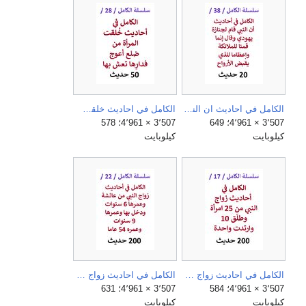
الكامل في احاديث ان النبي قام لجنازة يهودي وقال إنما قمنا للملائكة وإعظاما للذي يقبض الأرواح.jpg
الكامل في احاديث خلقت المراة من ضلع اعوج فدارها تعش بها ولن يفلح قوم ولوا امرهم امراة.jpg
3٬507 × 4٬961؛ 649
3٬507 × 4٬961؛ 578
كيلوبايت
كيلوبايت
الكامل في احاديث زواج النبي من 25 امراة وطلق 10 وارتدت واحدة.jpg
الكامل في احاديث زواج النبي من عائشة وعمرها 6 سنوات ودخل بها وعمرها 9 سنوات وعمره 54 عاما.jpg
3٬507 × 4٬961؛ 584
3٬507 × 4٬961؛ 631
كيلوبايت
كيلوبايت