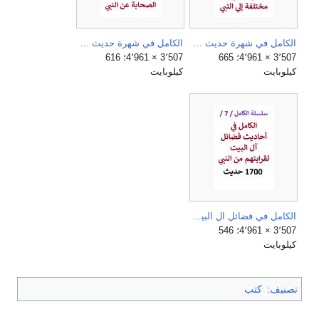
الكامل في شهرة حديث لا يجوز لامراة امر في مالها إلا بإذن زوجها من 9 طرق مختلفة الي النبي.jpg
الكامل في شهرة حديث يقطع الصلاة الكلب والمراة والحمار عن 7 من الصحابة عن النبي وجواب عائشة علي نفسها.jpg
3٬507 × 4٬961؛ 665
3٬507 × 4٬961؛ 616
كيلوبايت
كيلوبايت
الكامل في فضائل ال البيت لقرابتهم من النبي.jpg
3٬507 × 4٬961؛ 546
كيلوبايت
تصنيف
:
كتب