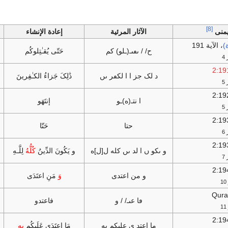
[8]
يمنى
الآثار المرئية
إعادة الإنشاء
، الآية 191
ح/ / ٮٯٮـ(ـلو) کم
حَتّی يُقـٰتِلوکُم
4
د لک جز ا ا لکڡر ٮں
ذَٰلِکَ جَزاءُ الکـٰفِرينَ
ك
5
ا نتـ(ه)ـو
إنتَهَو
5
حتا
حَتّا
6
و ٮکو ں ا لد ٮں کله ل[ل]ه
و يَكُونَ الدِّينُ
كُلُّهُ
لِلَّـهِ
7
و من اعتدی
وَ
مَنِ اعتَدَی
Qura
ڡا عٮـ/ / و
فاعتدو
ما اعتد ی علٮكم ٮه
مَا اعتَدَی عَلَيكُم
بِه