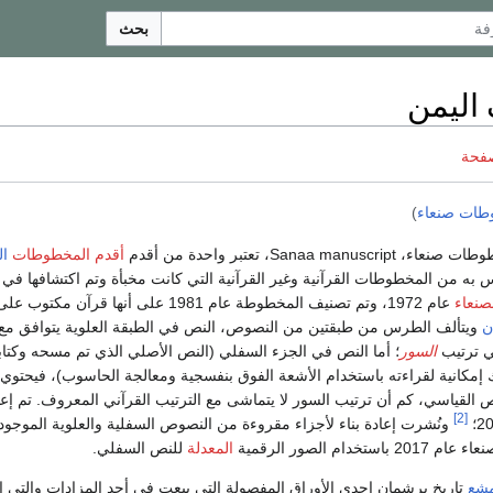
بحث
اليمن
صفحة
ات صنعاء
)
Sanaa manuscript، تعتبر واحدة من أقدم
أقدم المخطوطات
ال
 به من المخطوطات القرآنية وغير القرآنية التي كانت مخبأة وتم اكتشافها في
صنعاء
عام 1972، وتم تصنيف المخطوطة عام 1981 على أنها قرآن مكتوب على
ن
ويتألف الطرس من طبقتين من النصوص، النص في الطبقة العلوية يتوافق مع
 ترتيب
السور
؛ أما النص في الجزء السفلي (النص الأصلي الذي تم مسحه وكتاب
 إمكانية لقراءته باستخدام الأشعة الفوق بنفسجية ومعالجة الحاسوب)، فيحتوي
نص القياسي، كم أن ترتيب السور لا يتماشى مع الترتيب القرآني المعروف. تم إعاد
[2]
دام الصور الرقمية
المعدلة
للنص السفلي.
مشع
تاريخ برشمان إحدى الأوراق المفصولة التي بيعت في أحد المزادات والتي 