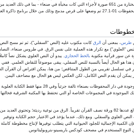
في صنعاء، مجموعة مختارة من 651 صورة لأجزاء التي كات مخبأة في صنعاء - بما في ذلك العديد 
من صور أجزاء دار المحفوظات 01-27.1 تم وضعها على قرص مدمج وذلك من خلال برنامح ذاكرة 
خطوطات
ن
طرس
، بمعنى أن
الرق
كانت مكتوب عليه (النص "السفلي")، ثم تم مسح النص،
النص "العلوي") مع تكرار هذه العملية على نفس الرق. في طروس صنعاء، النصا
ة عن سور قرآنية مكتوبة
بالخط الحجازي
. يبدو أن النص العلوي يشكل نصاً كاملاً
ن هذا هو الحال أيضاً بالنسبة للنص السفلي، يبقى موضوعاً للنقاش العلمي. ففي ا
 في تسلسل تقريبي من الطول المتناقص؛ من هنا، يمكن افتراض أن القرآن الذي
ر يمكن أن يقدم النص الكامل، لكن العكس ليس هو الحال مع مصاحف اليمن.
العديد من الأوراق الموجودة في دار المحفوظات بصنعاء تالفة جزئياً وفي 28 منها فقط
لك الموجودة في المجموعات الخاصة أو التي تحتفظ بها المكتبة الشرقية فحالتها
تشكل هذه الرقوق البالغ عددها 82 ورقة نصف القرآن تقريباً. الرق من نوعية رديئة؛ وتحتوي العديد
لنص العلوي والسفلي. ومع ذلك، عندما يؤخذ في الاعتبار حجم الكتابة وتوفير
ن الكمية الإجمالية للجلود الحيوانية التي يتطلب توفيرها لإنتاج مخطوطة كاملة 
 النوع المستخدم في مصحف كودكس باريسينو-بتروبوليتانوس.