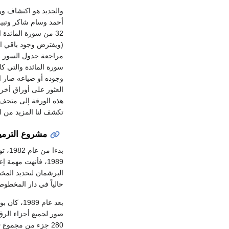
والجديد هو اكتشاف و
32 من سورة المائدة
(ويفترض وجود باقي الآي
سورة المائدة والتي كا
وجوده أو ضياعه صار ال
العثور على أوراق أخر
هذه الورقة إلى متحف 
تكشف لنا المزيد من ال
مشروع الترمي
بدءا
1989، فأنهت مهم
البرشمان لتحديد المخ
حالياً في دار المخطو
صور لجميع أجزاء الرق