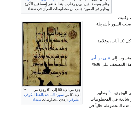
وعلى يمينه د. جيرد بوين وعلى يمينه القاضي إسماعيل الأكوع
ويظهر في الصورة جانب من مخطوطات القرآن في صنعاء.
 وكتبت
 أو 5 نقاط مجمعة، وفصلت السور بأشرطة
الحديثة. حيث توضع دوائر كبيرة للإشارة إلى كل 10 آيات، وعلامة
علي بن أبي
في صنعاء بعنوان: (المصحف الشريف المنسوب إلى علي بن أبي طالب: نسخة صنعاء). يحتوي هذا المصحف على 86%
جزء من الآية 60 إلى 61 وجزء من
[6]
ني الهجري،
وتظهر
الآية 61 من
سورة المائدة
بالخط الكوفي
ر شائعة في المخطوطات
الشرقي
؛ إحدى مخطوطات
صنعاء
.
هذه المخطوطة حالياً في