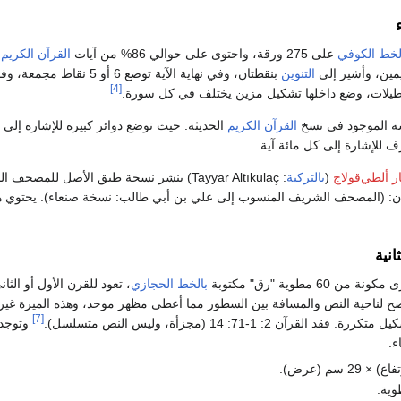
لخط الكوفي
على 275 ورقة، واحتوى على حوالي 86% من آيات
القرآن الكريم
،
ليمين، وأشير إلى
التنوين
بنقطتان، وفي نهاية الآية توضع 6
[4]
يلات، وضع داخلها تشكيل مزين يختلف في كل سورة.
ه الموجود في نسخ
القرآن الكريم
لإشارة إلى كل مائة آية.
ر ألطي‌قولاج
(
بالتركية
: Tayyar Altıkulaç) بنشر نسخة طبق الأصل للمصحف المنسوب إلى
نية
 مطوية "رق" مكتوبة
بالخط الحجازي
، تعود للقرن الأول أو الثا
 لناحية النص والمسافة بين السطور مما أعطى مظهر موحد، وهذه الميزة غي
[7]
لقرآن 2: 1-71: 14 (مجزأة، وليس النص متسلسل).
وتوجد 
ء.