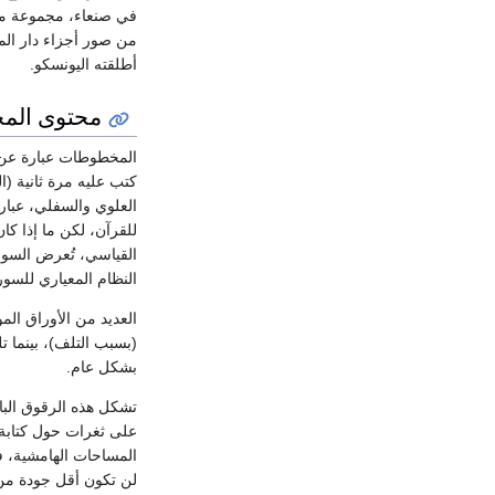
أطلقته اليونسكو.
محتوى الم
المخطوطات عبارة ع
كتب عليه مرة ثانية (
العلوي والسفلي، عبار
للقرآن، لكن ما إذا كا
القياسي، تُعرض السور
النظام المعياري للسو
(بسبب التلف)، بينما ت
بشكل عام.
على ثغرات حول كتابة ا
المساحات الهامشية، فإ
لن تكون أقل جودة من