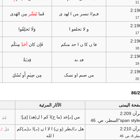
ڡـم// تٮسر مں ا لهد ی
فَما
تَيَسَّر
مِن الهَدی
و لا تحلٯو ا
وَلَا تَحلِقُوا
ڡا ں كا ں ا حد مٮكم
فَإن كان
أحَدٌ
مِنكُم
ڡد ٮه
فِديَةٌ
مں صٮم او نسک
مِن صِيٰمٍ أَو نُسُكٍ
فحة اليمنى
الآثار المرئية
آن 2:209
مں [ٮـ]عد (ما ح)ا کم ا ل(هد) [ی]؛
مِّن 
آن 2:210
هل ٮـ//ـطر (و ں) ا لا ا ں (ٮـ)ا ٮـ(ـٮـ)کم
هَلْ
تَن
ا لله
6، ص. 46