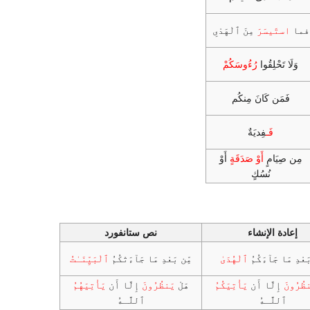
فما
استَيسَرَ
مِنَ ٱلْهَدْىِ
وَلَا تَحْلِقُوا
رُءُوسَكُمْ
فَمَن كَانَ مِنكُم
فَـ
فِديَةٌ
مِن صِيَامٍ
أَوْ صَدَقَةٍ
أَوْ
نُسُكٍ
إعادة الإنشاء
نص ستانفورد
بَعْدِ مَا جَآءَكُمُ
ٱلْهُدَىٰ
مِّن بَعْدِ مَا جَآءَتْكُمُ
ٱلْبَيِّنَـٰتُ
ظُرُونَ
إِلَّا أَن
يَأْتِيَكُمُ
هَلْ
يَنظُرُونَ
إِلَّا أَن
يَأْتِيَهُمُ
ٱللَّـهُ
ٱللَّـهُ