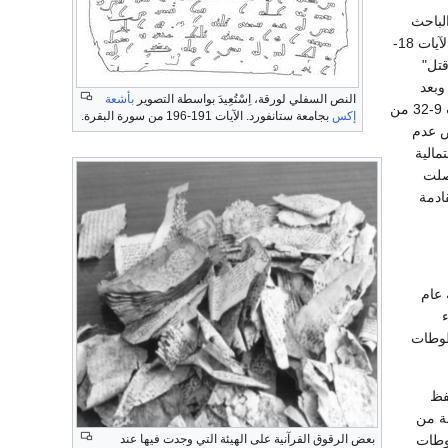
عليها الباحث
أحمد وسام شاكر وتبين له بعد قراءة آياتها وإجراء المقارنات، أنها تتضمن في – صفحتها المعروضة – الآيات 18-
قتل"
وبعد
النص السفلي لورقة، اِسْتُعِيدَ بواسطة التصوير
بأشعة
مراجعة جدول السور والآيات في الطِرس، تبين أن الورقة المعروضة في اللوڤر أبو ظبي تغطي الآيات 9-32 من
إكس
بجامعة ستانفورد. الآيات 191-196 من سورة البقرة.
ض عدم
مالية
صلت
ادمة
ة عام
طوطات
تاء عام 1996-1997 قام بحفظ
ة من
مخطوطات
بعض الرقوق القرآنية على الهيئة التي وجدت فيها عند