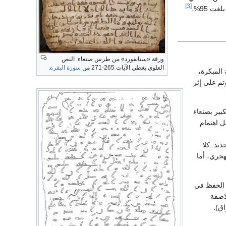
[3]
غت 95%.
ورقة «ستانفورد» من طرس صنعاء. النص
العلوي يغطي الآيات 265-271 من
سورة البقرة
.
ة المبكرة،
تم على إثر
بير بصنعاء
ل اهتمام
يد. كلا
قرن الأول الهجري، أما
، منها طرس صنعاء، أو مصحف صنعاء 1، أو برقم الحفظ في
لشرقية الملاصقة
 مزادات علنية مثل دار كرستي وسوثبي وغيرها (4 أوراق).