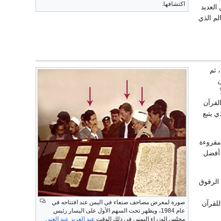
اكتشافها.
من العديد
العالم الذي
 ثم
ن
لقرآن
 يتبع
 الكتابة العلوية مقروءة
 أفضل
 من الرقوق
صورة لمعرض مصاحف صنعاء في اليمن عند افتتاحه في
للقرآن
عام 1984، ويظهر تحت السهم الأول على اليسار رئيس
مجلس الوزراء اليمني في ذلك الوقت
عبد العزيز عبد الغني