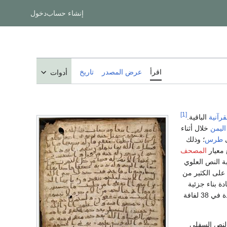
إنشاء حساب
دخول
اقرأ
عرض المصدر
تاريخ
أدوات
[1]
قرآنية
الباقية.
اليمن
خلال أثناء
طرس
؛ وذلك
 معيار
المصحف
ة النص العلوي
 على الكثير من
ة بناء جزئية
ونُشرت إعادة بناء لأجزاء مقروءة من النصوص السفلية والعلوية الموجودة في 38 لفافة
النص السفلي