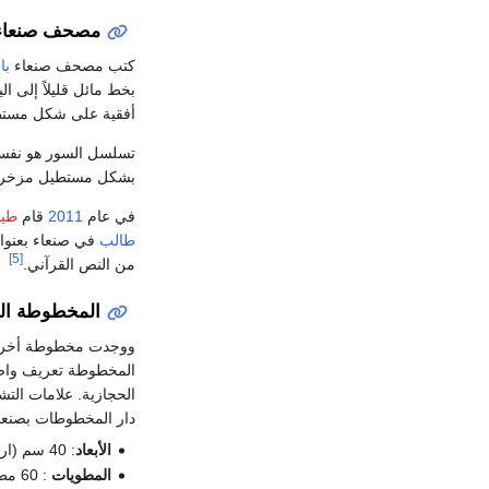
مصحف صنعاء
كتب مصحف صنعاء
با
بخط مائل قليلاً إلى ا
أفقية على شكل مستط
تسلسل السور هو نفس
بشكل مستطيل مزخرف ل
في عام
2011
قام
طيا
طالب
[5]
من النص القرآني.
المخطوطة الثا
ووجدت مخطوطة أخرى مكونة من 60
المخطوطة تعريف واضح
الحجازية. علامات التشكيل متكررة. فقد ا
دار المخطوطات بصنعا
الأبعاد
: 40 سم (ارتفاع) × 29 سم (عرض).
المطويات
: 60 مطوية.