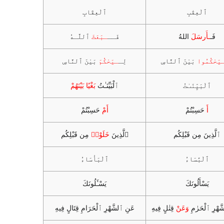
ٱلْعِقٰبِ
ٱلْعِقَابِ
فَـ
ـأَرسَلَ
اللهُ
فَــ
ـبَعَثَ
ٱللَّـهُ
يَحْكُمُوا
بَيْنَ ٱلنَّاسِ
لِـ
ـيَحْكُمَ
بَيْنَ ٱلنَّاسِ
ٱلْبَيِّنَٮٰتُ
ٱلْبَيِّنَـٰتُ
بَغْيًا بَيْنَهُمْ
أَ
حَسِبْتُمْ
أَمْ
حَسِبْتُمْ
ٱلَّذِينَ مِن قَبْلِكُم
ٱلَّذِينَ
خَلَوْا۟
مِن قَبْلِكُم
ٱلْبَٔسَاءُ
ٱلْبَأْسَاءُ
يَسْأَلُونَكَ
يَسْـَٔلُونَكَ
ّهْرِ ٱلْحَرٰمِ
وَعَنْ
قِتٰلٍ فِيهِ
عَنِ ٱلشَّهْرِ ٱلْحَرَامِ قِتَالٍ فِيهِ