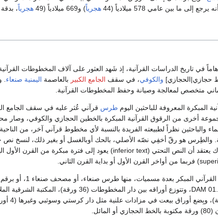
 إلى ما بين عامي 578 ميلادياً (44
هجرياً
) و669 ميلادياً (49
هجرياً
، بدقة بل
 1972 حدثاً هاماً في تاريخ الدراسات القرآنية، إذ شَهد العثور على آلاف المخطوطات القرآني
خط حجازي|الحجازي]
والكوفي
، في سقف
الجامع الكبير
بالعاصمة
اليمنية
صنعاء
. و
ماني متخصص لمعالجة وصيانة وحفظ المخطوطات القرآنية.
ة المبكرة المعروفة للباحثين اليوم
طرس
قرآني عُثر عليه في سقف الجامع الك
موعة أخرى من الرقوق القرآنية المبكرة بالخطين الحجازي والكوفي، وصار مح
ماء والباحثين نظراً لطبيعته الفريدة بالنسبة لأي مخطوط قرآني آخر، من الناحية
. والطِرس هو رقّ أخفِي نصّه الأصلي، بالحك أوبالغسل أو بغير ذلك، لنسخ نص جد
النصين قرآنيين، مع ذاك يعتقد أن النص التحتي (inferior text) يعود إلى فترة مبكرة من ال
ويعرف هذا المخطوط القرآني المبكر بعدة مسميات
دار المخطوطات 01.27.1 DAM، وتتوزع أوراقه بين دار المخطوطات (36 ورقة)، المكتبة ا
للجامع الكبير (40 ورقة)، وبِضع أوراق بيعت في
لمائل.