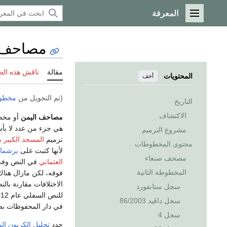
المعرفة
القائمة الرئيسية
مصاحف 
مقالة
ناقش هذه ال
المحتويات
أخف
(تم التحويل من
مخطوط
التاريخ
الاكتشاف
مصاحف اليمن
أو مخطوطات صنعاء، 
هي جزء من عدد لا بأس
مشروع الترميم
ترميم
المسجد الكبير ب
محتوى المخطوطات
لأنها كتبت على
برشما
مصحف صنعاء
العثماني
في النص وفي
المخطوطة الثانية
فوقه، لكن مازال هناك
الاختلافات مقارنة بال
سجل ستانفورد
للنص السفلي عام 2012؛
سجل داڤيد 86/2003
في دار المحفوظات بصنعاء عام 2017 باستخ
سجل 4
حدد
تحليل الكربون ال