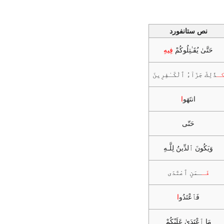
نص ستانفورد
حَتَّىٰ يُقَـٰتِلُوكُمْ
فِيهِ
ـ
ذَٰلِكَ جَزَآءُ ٱلْكَـٰفِرِينَ
انتَهَو
ا
حَتّی
وَيَكُونَ ٱلدِّينُ لِلَّـهِ
فَـ
ـمَنِ ٱعْتَدَى
فَٱعْتَدُو
ا
مَا ٱعْتَدَىٰ عَلَيْكُمْ