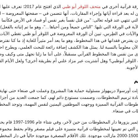
رقة قرآنية أخرى في
متحف اللوڤر أبو ظبي
الذي افتتح عام 2017؛ تعرف 
 التي تنتهي عند قوله تعالى: "من قتل نفساً بغير نفس أو فساد في الأرض فكأنما 
ة في الورقة التي تليها: "الناس جميعاً ومن أحياها…"، وهو ما تم إثباته بالفعل) 
ن يفترض فقدانها في هذا المخطوط، وهو ما يعد أمر مثيراً للغاية إذ ما كنا نفتر
آن معلوماً بالنسبة لنا. يمثل هذا الكشف إضافة رائعة للبحث العلمي، ويطرح احت
ى من نفس هذا المخطوط القرآني مسقبلاً، على أننا ما زلنا نجهل متى وكيف و
اللوڤر أبوظبي؟ وهل أشتريت عبر مزاد علني أم بطريقة أخرى؟ ولعل الأيام الق
أجوبة.
م
 من عام 1982، تولت أورسولا دريبهولز مسئولية حماية هذا المشروع وعملت في صنعاء حتى نهاي
ة إعادة ترميم المخطوطات، وصممت مستودع دائم لهم، كما جمعت العديد من أجزاء
طوطات القرآنية المميزة ووجهت الموظفين اليمنين لنفس المهمة، وتوجد المخ
طات في صنعاء.
بعد عام 1989، كان بوثمير يزورها دار المخطوطات من حين لآخر، وفي ش
 التي تم تعيينها لمخطوطات قرآنية متميزة على فيلم مصغر وقام بحفظ مجموع
280 جزء من مجموع 1500-2000 مازالت موجودة. تلك الأفلام المصغرة موجودة حالياً في دار ال