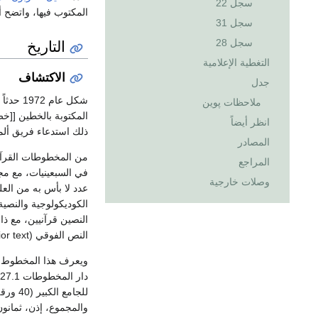
سجل 22
المكتوب فيها، واتضح أنه يرجع
سجل 31
التاريخ
سجل 28
التغطية الإعلامية
الاكتشاف
جدل
شكل عام
ملاحظات پوين
المكتوبة بالخطين [[
انظر أيضاً
ذلك استدعاء فريق أل
المصادر
من المخطوطات القرآني
المراجع
في السبعينيات، مع مج
وصلات خارجية
عدد لا بأس به من العل
الكوديكولوجية والنصية
النص الفوقي (superior text) فربما من أواخر القرن الأول أو بداية القرن الثاني.
والمجموع، إذن، ثمانون (80) ورقة مكتوبة بالخط الحجازي أو ا