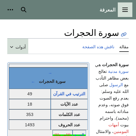
المعرفة
القائمة الرئيسية
بحث
أدوات
سورة الحجرات
مقالة
ناقش هذه الصفحة
أدوات
سورة الحجرات
هي
سورة مدنية
تعالج
→
بعض مظاهر التأدب
سورة الحجرات
←
مع
الرسول
صلى
الله عليه وسلم:
الترتيب في القرآن
49
بعدم رفع الصوت
عدد الآيات
18
فوق صوته، وعدم
مناداته باسمه
عدد الكلمات
353
(محمد)، واحترام
بيوت
أمهات
عدد الحروف
1493
المومنين
، والامتثال
الجزء
{{{جزء}}}