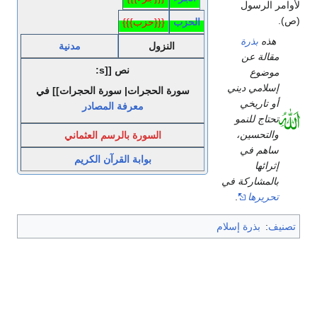
لأوامر الرسول
(ص).
الحزب
{{{حزب}}}
هذه
بذرة
النزول
مدنية
مقالة عن
نص [[s:
موضوع
إسلامي ديني
سورة الحجرات| سورة الحجرات]] في
أو تاريخي
معرفة المصادر
تحتاج للنمو
والتحسين،
السورة بالرسم العثماني
ساهم في
بوابة القرآن الكريم
إثرائها
بالمشاركة في
تحريرها
.
تصنيف
:
بذرة إسلام