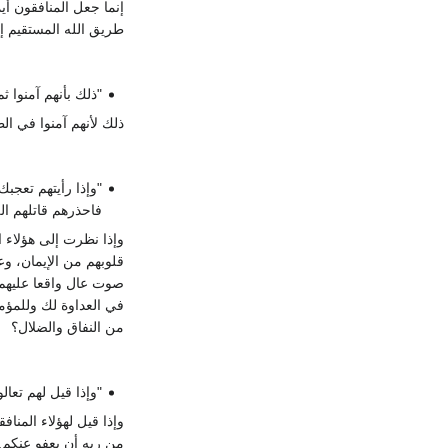
إنما جعل المنافقون أي
طريق الله المستقيم إن
"ذلك بأنهم آمنوا ث
ذلك لأنهم آمنوا في ال
"وإذا رأيتهم تعج
فاحذرهم قاتلهم ال
وإذا نظرت إلى هؤلاء ا
قلوبهم من الإيمان، وع
صوت عال واقعا عليهم 
في العداوة لك وللمؤ
من النفاق والضلال؟
"وإذا قيل لهم تعا
وإذا قيل لهؤلاء المنا
من ربه أن يعفو عنكم,