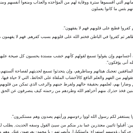
مانهم التي أقسموها سترة ووقاية لهم من المؤاخذه والعذاب ومنعوا أنفسهم ومن
هم بئس ما كانوا يعملون
م كفروا فطبع على قلوبهم فهم لا يفقهون".
ظاهر ثم كفروا في الباطن فختم الله على قلوبهم بسبب كفرهم, فهم لا يفهمون م
بك أجسامهم وإن يقولوا تسمع لقولهم كأنهم خشب مسندة يحسبون كل صيحة عليهم
له أنى يؤفكون".
لمنافقين تعجبك هيئاتهم ومناظرهم، وإن يتحدثوا تسمع لحديثهم لفصاحة ألسنتهم،
قولهم من الفهم والعلم النافع كالأخشاب الملقاة على الحائط، التي لا حياة فيها،
وضارا بهم، لعلمهم بحقيقة حالهم ولفرط جبنهم والرعب الذي تمكن من قلوبهم ه
منين فخذ حذرك منهم أخزاهم الله وطردهم من رحمته كيف ينصرفون عن الحق أ
لوا يستغفر لكم رسول الله لووا رءوسهم ورأيتهم يصدون وهم مستكبرون".
فقين: أقبلوا تائبين معتذرين عما بدر منكم من سيئ القول وسفه الحديث, يطلب 
 حركوا رؤوسهم استهزاء: واستكبارا, وأبصرتهم - يا محمد- يعرضون عنك, وهم