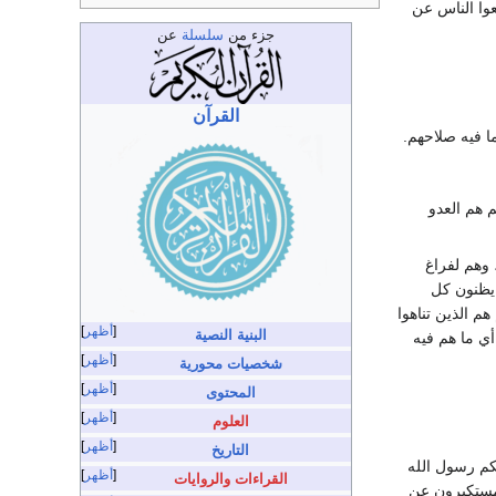
عوا الناس عن
جزء من
سلسلة
عن
القرآن
ا فيه صلاحهم.
 هم العدو
 وهم لفراغ
 يظنون كل
م الذين تناهوا
أظهر
البنية النصية
ي ما هم فيه
أظهر
شخصيات محورية
أظهر
المحتوى
أظهر
العلوم
أظهر
التاريخ
لكم رسول الله
أظهر
القراءات والروايات
 مستكبرون عن