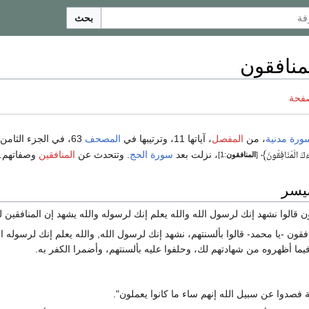
بحث
منافقون
صفحة
ورة مدنية
، من
المفصل
، آياتها 11، وترتيبها في
المصحف
63، في الجزء الثامن
﴾
، نزلت بعد
سورة الحج
. وتتحدث عن
المنافقين
وصفاتهم.
َكَ الْمُنَافِقُونَ
[
المنافقون
:1]
ميسر
ن قالوا نشهد إنك لرسول الله والله يعلم إنك لرسوله والله يشهد إن المنافقين ل
ون -يا محمد- قالوا بألسنتهم، نشهد إنك لرسول الله, والله يعلم إنك لرسوله ال
فيما أظهروه من شهادتهم لك، وحلفوا عليه بألسنتهم، وأضمرا الكفر به.
ة فصدوا عن سبيل الله إنهم ساء ما كانوا يعملون".