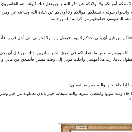
وا لا تلهكم أموالكم ولا أولادكم عن ذكر الله ومن يفعل ذلك فأولئك هم الخاسرون".
لله واتبعوا رسوله لا تشغلكم أموالكم ولا أولادكم عن عبادة الله وطاعته عن ومن 
ك هم المغبونون حظوظهم من كرامة الله ورحمته.
زقناكم من قبل أن يأتي أحدكم الموت فيقول رب لولا أخرتني إلى أجل قريب ف
ون- بالله ورسوله بعض ما أعطيناكم في طرق الخير مبادرين بذلك من قبل أن يج
 فيقول نادما: رب هلا أمهلتني وأجلت موتي إلى وقت قصير, فأتصدق من مالي و
ا إذا جاء أجلها والله خبير بما تعملون".
ذا جاء وقت موتها وانقضى عمرها والله سبحانه خبير بالذي تعملونه من خير وشر
[2