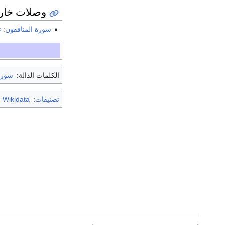
وصلات خار
سورة المنافقون: ت
الكلمات الدالة:
سورة
تصنيفات
:
m Wikidata