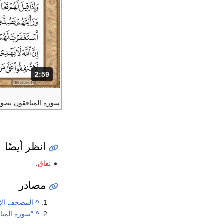
2:59
المدة: دقائق و 59 ثواني.
سورة المنافقون بصو
انظر أيضًا
نفاق
.
مصادر
^
المصحف الإل
^
"سورة المنا