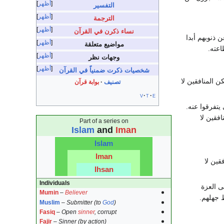
أظهر
التفسير
أظهر
الترجمة
أظهر
نساء ذكرن في القرآن
 ذنوبهم أبدا
أظهر
مواضيع متعلقة
اعته.
أظهر
وجهات نظر
أظهر
شخصيات ذكرت ضمنياً في القرآن
 المنافقين لا
تصنيف
بوابة قرآن
v
t
e
يتفرقوا عنه.
فقين لا
Part of a series on
Islam
and
Iman
Islam
Iman
قين لا
Ihsan
Individuals
ى العزة
Mumin
–
Believer
 جهلهم.
Muslim
–
Submitter (to
God
)
Fasiq
–
Open
sinner
, corrupt
Fajir
–
Sinner (by action)