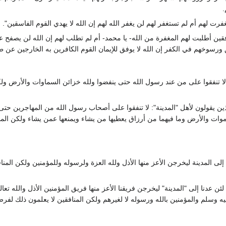
.
فرت لهم أم لم تستغفر لهم لن يغفر الله لهم إن الله لا يهدي القوم الفاسقين".
قين أطلبت لهم المغفرة من الله- يا محمد- أم لم تطلب لهم إن الله لن يصفح عن
رسوخهم في الكفر إن الله لا يوفق للإيمان القوم الكافرين به الخارجين عن ط
لا تنفقوا على من عند رسول الله حتى ينفضوا ولله خزائن السماوات والأرض ولكن
ذين يقولون لأهل "المدينة": لا تنفقوا على أصحاب رسول الله من المهاجرين حتى 
وات والأرض وما فيهما من أرزاق يعطيها من يشاء ويمنعها عمن يشاء ولكن المنا
إلى المدينة ليخرجن الأعز منها الأذل ولله العزة ولرسوله وللمؤمنين ولكن المناف
لئن عدنا إلى "المدينة" ليخرجن فريقنا الأعز منها فريق المؤمنين الأذل والله تعال
ه وسلم والمؤمنين بالله ورسوله لا لغيرهم ولكن المنافقين لا يعلمون ذلك لفرط