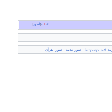
e
t
v
أظهر
سور مدنية
سور القرآن