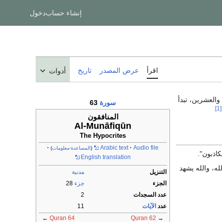
إنشاء حساب
دخول
اقرأ
عرض المصدر
تاريخ
أدوات
 والعشرين، تبدأ
سورة
63
[1]
المنافقون
Al-Munāfiqūn
The Hypocrites
Arabic text
Audio file
(
المساعدة
·
معلومات
)
كاذبون".
English translation
له، والله يشهد
التنزيل
مدنية
الجزء
جزء
28
عدد السجدات
2
عدد
الآيات
11
←
Quran 64
Quran 62
→