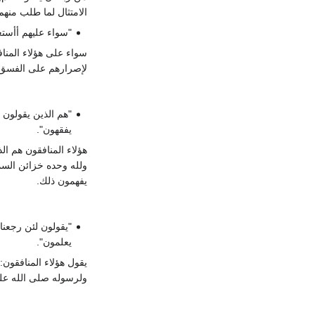
الامتثال لما طلب منهم
"سواء عليهم أأستغ
سواء على هؤلاء المناف
لإصرارهم على الفسق و
"هم الذين يقولون 
يفقهون".
هؤلاء المنافقون هم ال
ولله وحده خزائن السم
يفهمون ذلك.
"يقولون لئن رجعنا 
يعلمون".
يقول هؤلاء المنافقون: 
ولرسوله صلى الله علي