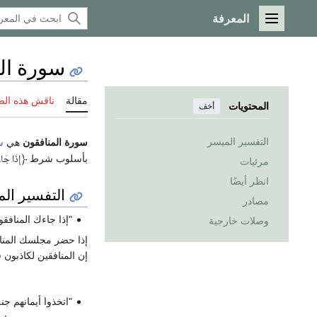
المعرفة
القائمة الرئيسية
سورة ال
مقالة
ناقش هذه ال
المحتويات
أخف
التفسير الميسر
سورة المنافقون
هي
س
بأسلوب شرط
﴿
إِذَا جَاء
مرئيات
انظر أيضًا
التفسير ال
مصادر
"إذا جاءك المنافقو
وصلات خارجية
إذا حضر مجلسك المنافق
إن المنافقين لكاذبون 
"اتخذوا أيمانهم جن