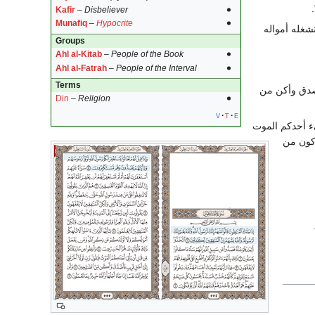
Kafir
–
Disbeliever
Munafiq
–
Hypocrite
تشغله أمواله
Groups
Ahl al-Kitab
–
People of the Book
Ahl al-Fatrah
–
People of the Interval
Terms
أصدق وأكن من
Din
–
Religion
v
t
e
يء أحدكم الموت
أكون من