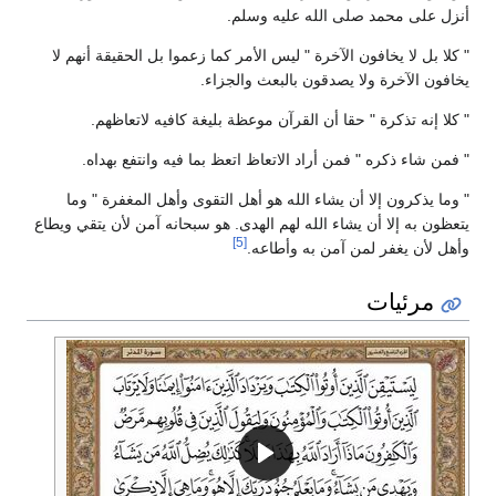
أنزل على محمد صلى الله عليه وسلم.
" كلا بل لا يخافون الآخرة " ليس الأمر كما زعموا بل الحقيقة أنهم لا
يخافون الآخرة ولا يصدقون بالبعث والجزاء.
" كلا إنه تذكرة " حقا أن القرآن موعظة بليغة كافيه لاتعاظهم.
" فمن شاء ذكره " فمن أراد الاتعاظ اتعظ بما فيه وانتفع بهداه.
" وما يذكرون إلا أن يشاء الله هو أهل التقوى وأهل المغفرة " وما
يتعظون به إلا أن يشاء الله لهم الهدى. هو سبحانه آمن لأن يتقي ويطاع
[5]
وأهل لأن يغفر لمن آمن به وأطاعه.
مرئيات