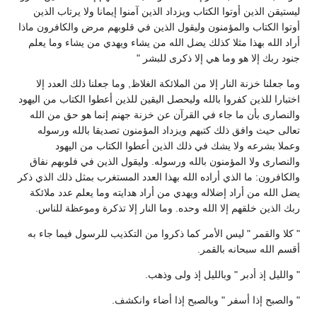
ليستيقن الذين أوتوا الكتاب ويزداد الذين آمنوا إيمانا ولا يرتاب الذين
أوتوا الكتاب والمؤمنون وليقول الذين في قلوبهم مرض والكافرون ماذا
أراد الله بهذا مثلا كذلك يضل الله من يشاء ويهدي من يشاء وما يعلم
جنود ربك إلا هو وما هي إلا ذكرى للبشر "
وما جعلنا خزنة النار إلا من الملائكة الغلاظ, وما جعلنا ذلك العدد إلا
اختبارا للذين كفروا بالله وليحصل اليقين للذين أعطوا الكتاب من اليهود
والنصارى بأن ما جاء في القرآن عن خزنة جهنم إنما هو حق من الله
تعالى حيث وافق ذلك كتبهم ويزداد المؤمنون تصديقا بالله ورسوله
وعملا بشرعه ولا يشك في ذلك الذين أعطوا الكتاب من اليهود
والنصارى ولا المؤمنون بالله ورسوله. وليقول الذين في فلوبهم نفاق
والكافرون: ما الذي أراده الله بهذا العدد المستغرب بمثل ذلك الذي ذكر
يضل الله من أراد إضلاله ويهدي من أراد هدايته وما يعلم عدد ملائكة
ربك الذين خلقهم إلا الله وحده. وما النار إلا تذكرة وموعظة للناس.
" كلا والقمر " ليس الأمر كما ذكروا من التكذيب للرسول فيما جاء به
أقسم الله سبحانه بالقمر.
" والليل إذ أدبر " وبالليل إذ ولى وذهب.
" والصبح إذا أسفر " وبالصبح إذا أضاء وانكشف.