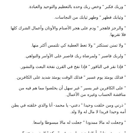
" وربك فكبر " وخص ربك وحده بالتعظيم والتوحيد والعبادة.
" وثيابك فطهر " وطهر ثيابك من النجاسات.
" والرجز فاهجر " ودم على هجر الأصنام والأوثان وأعمال الشرك كلها
فلا تقربها.
" ولا تمنن تستكثر " ولا تعط العطية كي تلتمس أكثر منها.
" ولربك فاصبر " ولمرضاة ربك فاصبر على الأوامر والنواهي.
" فإذا نقر في الناقور " فإذا نفخ في القرن نفخة البعث والنشور.
" فذلك يومئذ يوم عسير " فذلك الوقت يومئذ شديد على الكافرين.
" على الكافرين غير يسير " غير سهل أن يخلصوا مما هم فيه من
مناقشة الحساب وغيره من الأعمال.
" ذرني ومن خلقت وحيدا " دعني- يا محمد- أنا والذي خلقته في بطن
أمه وحيدا فريدا لا مال له ولا ولد.
" وجعلت له مالا ممدودا " جعلت له مالا مبسوطا واسعا.