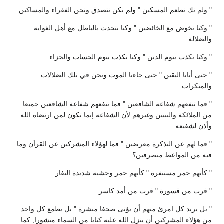
" ولم نك نطعم المسكين " ولم نكن نتصدق ونحن الفقراء والمساكين.
" وكنا نخوض مع الخائضين " وكنا نتحدث بالباطل مع أهل الغواية
والضلالة.
" وكنا نكذب بيوم الدين " وكنا نكذب بيوم الحساب والجزاء.
" حتى أتانا اليقين " حتى جاءنا الموت ونحن في تلك الضلالات
والمنكرات.
" فما تنفعهم شفاعة الشافعين " فما تنفعهم شفاعة الشافعين جميعا
من الملائكة والنبيين وغيرهم لأن الشفاعة إنما تكون لمن ارتضاه الله
وأذن لشفيعه.
" فما لهم عن التذكرة معرضين " فما لهؤلاء المشركين عن القرآن وما
فيه من المواعظ منصرفين؟
" كأنهم حمر مستنفرة " كأنهم حمر وحشية شديدة النفار.
" فرت من قسورة " فرت من أمد كاسر.
" بل يريد كل امرئ منهم أن يؤتى صحفا منشرة " بل يطمع كل واحد
من هؤلاء المشركين أن ينزل الله عليه كتابا من السماء منشورا, كما