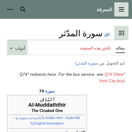
المعرفة
القائمة الرئيسية
بحث
أدوات
سورة المدّثر
تبديل عرض جدول المحتويات
مقالة
ناقش هذه الصفحة
أدوات
(تم التحويل من
سورة المدثر
)
Q74 (New
"Q74" redirects here. For the bus service, see
.
York City bus)
سورة
74
ٱلْمُدَّثِّر
Al-Muddaththir
The Cloaked One
Arabic text
Audio file
(
المساعدة
·
معلومات
)
English translation