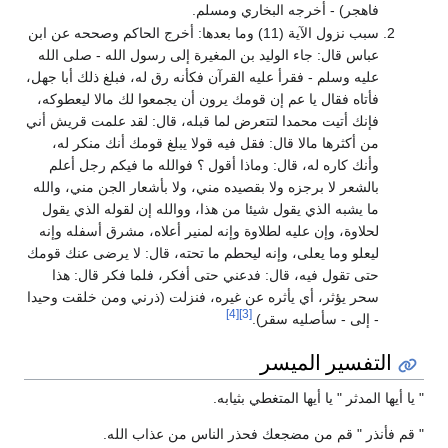
فاهجر) - أخرجه البخاري ومسلم.
سبب نزول الآية (11) وما بعدها: أخرج الحاكم وصححه عن ابن
عباس قال: جاء الوليد بن المغيرة إلى رسول الله - صلى الله
عليه وسلم - فقرأ عليه القرآن فكأنه رق له، فبلغ ذلك أبا جهل،
فأتاه فقال يا عم إن قومك يرون أن يجمعوا لك مالا ليعطوكه،
فإنك أتيت محمدا لتتعرض لما قبله، قال: لقد علمت قريش أني
من أكثرها مالا قال: فقل فيه قولا يبلغ قومك أنك منكر له،
وأنك كاره له، قال: وماذا أقول ؟ فوالله ما فيكم رجل أعلم
بالشعر لا برجزه ولا بقصيده مني، ولا بأشعار الجن مني، والله
ما يشبه الذي يقول شيئا من هذا، ووالله إن لقوله الذي يقول
لحلاوة، وإن عليه لطلاوة وإنه لمنير أعلاه، مشرق أسفله وإنه
ليعلو وما يعلى، وإنه ليحطم ما تحته، قال: لا يرضى عنك قومك
حتى تقول فيه، قال: فدعني حتى أفكر، فلما فكر قال: هذا
سحر يؤثر، أي يأثره عن غيره، فنزلت (ذرني ومن خلقت وحيدا
[4]
[3]
- إلى - سأصليه سقر).
التفسير الميسر
" يا أيها المدثر " يا أيها المتغطي بثيابه.
" قم فأنذر " قم من مضجعك فحذر الناس من عذاب الله.