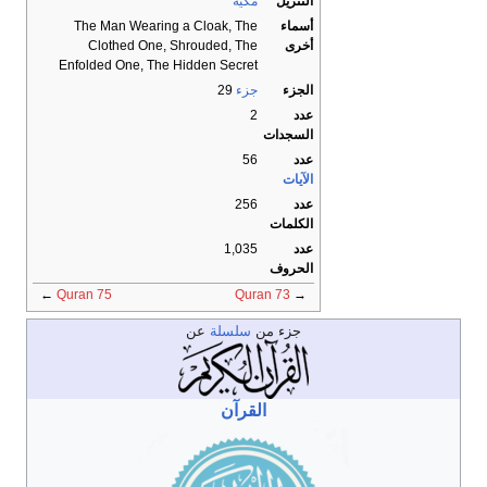
التنزيل
مكية
أسماء
The Man Wearing a Cloak, The
أخرى
Clothed One, Shrouded, The
Enfolded One, The Hidden Secret
الجزء
جزء
29
عدد
2
السجدات
عدد
56
الآيات
عدد
256
الكلمات
عدد
1,035
الحروف
←
Quran 75
Quran 73
→
جزء من
سلسلة
عن
القرآن