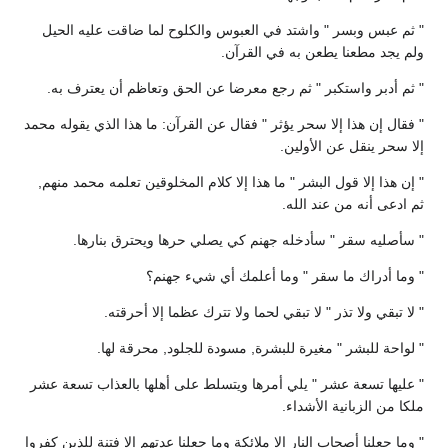
" ثم عبس وبسر " واشتد في العبوس والكلوح لما ضاقت عليه الحيل
ولم يجد مطعنا يطعن به في القرآن.
" ثم أدبر واستكبر " ثم رجع معرضا عن الحق وتعاظم أن يعترف به.
" فقال إن هذا إلا سحر يؤثر " فقال عن القرآن: ما هذا الذي يقوله محمد
إلا سحر ينقل عن الأولين.
" إن هذا إلا قول البشر " ما هذا إلا كلام المخلوقين تعلمه محمد منهم,
ثم ادعى أنه من عند الله.
" سأصليه سقر " سأدخله جهنم كي يصلي حرها ويحترق بنارها.
" وما أدراك ما سقر " وما أعلمك أي شيء جهنم؟
" لا تبقي ولا تذر " لا تبقي لحما ولا تترك عظما إلا أحرقته.
" لواحة للبشر " مغيرة للبشرة, مسودة للجلود, محرقة لها.
" عليها تسعة عشر " يلي أمرها ويتسلط على أهلها بالعذاب تسعة عشر
ملكا من الزبانية الأشداء.
" وما جعلنا أصحاب النار إلا ملائكة وما جعلنا عدتهم إلا فتنة للذين كفروا