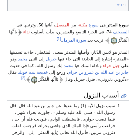
v
t
e
سورة المدثر
هي
سورة
مكية
، من
المفصل
، آياتها 56، وترتيبها في
المصحف
74، في الجزء التاسع والعشرين، بدأت بأسلوب
نداء
يَاأَيُّهَا
[1]
الْمُدَّثِّرُ
، نزلت بعد
سورة المزمل
.
المدثر هو لابس الدّثار، وأصلها المتدثر بمعنى المتغطي، جاءت تسميتها
«المدثر» إشارة إلى الحادثة التي جاء فيها
جبريل
إلى النبي
محمد
وهو
على
جبل حراء
وناداه الملك «يا
محمد
إنك رسول الله، كما في حديث
جابر بن عبد الله بن عمرو بن حرام
، ورجع إلى
خديجة بنت خويلد
فقال
[2]
«دثّروني دثروني»، فنزل جبريل وقال
يَاأَيُّهَا الْمُدَّثِّرُ
.
أسباب النزول
سبب نزول الآية (1) وما بعدها: عن جابر بن عبد الله قال: قال
رسول الله - صلى الله عليه وسلم - : جاورت بحراء شهرا،
فلما قضيت جوارى، فاستبطنت الوادي، فنوديت فلم أر أحدا،
فرفعت رأسي فإذا الملك الذي جاءني بحراء، فرجعت فقلت:
دثروني مرتين، فأنزل الله تعالى (يأيها المدثر - إلى - والرجز