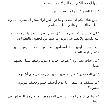
" إنها لإحدى الكبر " إن النار لإحدى العظائم.
" نذيرا للبشر " إنذارا وتخويفا للناس.
" لمن شاء منكم أن يتقدم أو يتأخر " لمن أراد منكم أن يتقرب إلى ربه
بفعل الطاعات, أو يتأخر بفعل المعاصي.
" كل نفس بما كسبت رهينة " كل نفس محبوسة بعملها مرهونة عند
الله بكسبها ولا تفك حتى تؤدي ما عليها من الحقوق والعقوبات.
" إلا أصحاب اليمين " إلا المسلمين المخلصين أصحاب اليمين الذين
فكوا رقابهم بالطاعة.
" في جنات يتساءلون " هم في جنات لا يدوك وصفها يسأل بعضهم
بعضا.
" عن المجرمين " عن الكافرين الذين أجرموا في حق أنفسهم:
" ما سلككم في سقر " ما الذي أدخلكم جهنم وجعلكم تذوقون
سعيرها؟
" قالوا لم نك من المصلين " قال المجرمون: لم نكن من المصلين في
الدنيا.