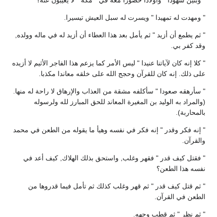
" وبنين شهودا " وأولادا حضورا معه في " مكة " لا يغيبون عنه؟
" ومهدت له تمهيدا " ويسرت له سبل العيش تيسيرا.
" ثم يطمع أن أزيد " ثم يأمل بعد هذا العطاء أن أزيد له في ماله وولده,
وقد كفر بي.
" كلا إنه كان لآياتنا عنيدا " ليس الأمر كما يزعم هذا الفاجر الأثيم لا أزيده
على ذلك. إنه كان للقرآن وحجج الله على خلقه معاندا مكذبا.
" سأرهقه صعودا " سأكلفه مشقة من العذاب والإرهاق لا راحة له منها.
(والمراد به الوليد بن المغيرة المعاند للحق المبارز لله ولرسوله
بالمحاربة).
" إنه فكر وقدر " إنه فكر في نفسه وهيأ ما يقوله من الطعن في محمد
والقرآن.
" فقتل كيف قدر " فقهر وغلب, واستحق بذلك الهلاك, كيف أعد في
نفسه هذا الطعن؟
" ثم قتل كيف قدر " ثم قهر وغلب كذلك ثم تأمل فيما قدروها من
الطعن في القرآن.
" ثم نظر " ثم قطب وجهه.