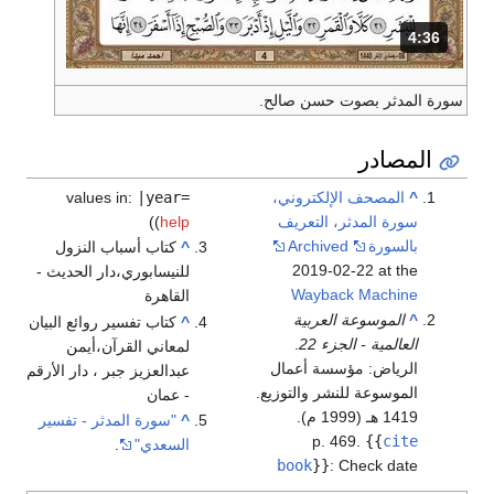
4:36
المدة: دقائق و 36 ثواني.
سورة المدثر بصوت حسن صالح.
المصادر
^
المصحف الإلكتروني،
|year=
values in:
سورة المدثر، التعريف
help
(
)
بالسورة
Archived
^
كتاب أسباب النزول
2019-02-22 at the
للنيسابوري،دار الحديث -
Wayback Machine
القاهرة
^
الموسوعة العربية
^
كتاب تفسير روائع البيان
العالمية - الجزء 22
.
لمعاني القرآن،أيمن
الرياض: مؤسسة أعمال
عبدالعزيز جبر ، دار الأرقم
الموسوعة للنشر والتوزيع.
- عمان
1419 هـ (1999 م).
^
"سورة المدثر - تفسير
p. 469.
{{
cite
السعدي"
.
book
}}
:
Check date