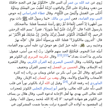
رُوي عن
عبد الله بن عمر
أن النبي قال:
«
الكَوْثَرُ نهرٌ في الجنةِ حافَتَاهُ
من ذهبٍ ومَجْرَاهُ على الدُّرِّ والياقوتِ تُرْبَتُهُ أَطْيَبُ من المِسْكِ وماؤُهُ
أَحْلَى من العَسَلِ وأَبْيَضُ من الثَّلْجِ
»
، وقال
عطاء الخراساني
إنه حوض
النبي
يوم القيامة
، فعن
أنس بن مالك
:
«
بَينا رسولُ الله
ذاتَ يومٍ
بين أظهرنا إذْ أَغفى إغْفاءَةً ثُمَّ رَفعَ رأسَهُ مُبتسماً فقلنا: ماأضحكك
يارسولَ الله؟ قال: "أُنْزِلَتْ عَلَيَّ آنِفاً سُورَةٌ"، فقرأ: "بسم الله الرحمٰن
الرحيم. إِنَّا أَعْطَيْنَاكَ الْكَوْثَرَ. فَصَلِّ لِرَبِّكَ وَانْحَرْ. إِنَّ شَانِئَكَ هُوَ الْأَبْتَرُ" ثم
قال: "أَتَدرون ماالكوثرُ؟" فقلنا: الله ورسولُهُ أعلمُ. قال: "فإنَّه نهرٌ
وعدَنِيهِ ربي
، عليه خيرٌ كثيرٌ، هو حوضٌ تَرِد عليه أُمتي يوم القيامة،
آنيتُه عددُ النجوم، فَيَخْتَلِجُ العبد منهم فأقول: ربّ إنه من أُمتي، فيقول:
[23]
[22]
ماتدري ما أحدثَ بعدك"
»
،
وقال
عكرمة البربري
إن الكوثر هو
النبوة والكتاب، وقال
الحسن البصري
إنه
القرآن الكريم
، وقال المُغيرة
إنه الإسلام، وقال
الحسين بن الفضل
إنه تيسير القرآن وتخفيف
الشرائع، وقال كلٌ من أبي بكر بن عياش ويمان بن رِئاب إنه كثرة
الأصحاب والأشياع والأمة، وقال
وهب بن كيسان
إنه الإيثار، وقال
[24]
الماوردي
إنه رفعة الذكر،
وقيل إن
الله
أراد بالكوثر نوراً في قلب
النبي دلَّه على الله تعالى، واعتبر
أبو إسحاق الثعلبي
الكوثرَ مُعجزات
الله تعالى التي يهدي بها أهل الإجابة لدعوة النبي، وقال هلال بن يساف
عن الكوثر هو شهادة التوحيد: "لا إله إلا الله مُحمد رسول الله"، وقيل
إن المقصود به أولاده لأن السورة نزلت بعدما شمت المشركون في