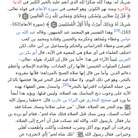
شريك له، وهذا كله شكرًا لله الذي أنعم عليه بالخير الكثير في
الدنيا
والآخرة
ومنه نهر الكوثر، وهو المعنى في
سورة الأنعام
في قوله تعالى:
قُلْ إِنَّ صَلاَتِي وَنُسُكِي وَمَحْيَايَ وَمَمَاتِي لِلّهِ رَبِّ الْعَالَمِينَ
لاَ
شَرِيكَ لَهُ وَبِذَلِكَ أُمِرْتُ وَأَنَاْ أَوَّلُ الْمُسْلِمِينَ
(سورة الأنعام/162-
[29]
163)،
وهذا التفسير هو المعتمد عند الجمهور، وقاله
عبد الله بن
عباس
وعطاء ومُجاهد وعكرمة والحسن وقتادة ومحمد بن كعب
القرضي وعطاء الخراساني والحكم وإسماعيل بن أبي خالد، لكن
اختلف العلماء في أي صلاةٍ هي المعنية في الآية، قال
أبو بكر بن
العربي
مُبيناً الآراء في هذا:
«
أما من قال إن المُراد بقوله -تعالى-:
(فصل) الصلوات الخمس؛ فلأنها ركن العبادات، وقاعدة الإسلام، وأعظم
دعائم الدين. وأما من قال إنها صلاة الصبح بالمزدلفة؛ فلأنها مقرونة
بالنحر، وهو في ذلك اليوم، ولا صلاةَ فيه قبل النحر غيرها؛ فخصها بالذكر
[30]
من جملة الصلوات لاقترانها بالنحر
»
، واستدل بعض الفقهاء بهذه
الآية على وجوب ذبح المناسك بعد الصلاة، وليس قبلها، ويؤيد هذا أيضاً
ما ورد في
صحيح البخاري
عن
البراء بن عازب
قال:
«
خطبنا رسول الله
يوم النحر بعد الصلاة، فقال: "من صلى صلاتنا ونسك نسكنا فقد
أصاب النسك، ومن نسك قبل الصلاة فتلك شاة لحم"، فقام أبو بردة بن
نيار فقال: يارسول الله، والله لقد نسكت قبل أن أخرج إلى الصلاة،
وعرفت أن اليوم يوم أكل وشرب فتعجلت وأكلت وأطعمت أهلي
وجيراني. فقال رسول الله
: "تلك شاة لحم" [أي لاتجزىء عن