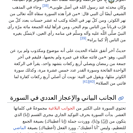
[38]
وكان محدثه عند رسول الله في أصل طوبى
»
،
وجاء في المذهب
الشيعي أيضًا أن النبي قال:
«
من قرأ هذه السورة سقاه اللّه تعالى من
نهر الكوثر، ومن كلّ نهر في الجنّة وكتب له عشر حسنات بعدد كلّ من
قرّب قرباناً من الناس يوم النحر، ومن قرأها ليلة الجمعة مائة مرّة رأى
النبيّ صلّى اللّه عليه وآله وسلّم في منامه رأي العين، لايتمثّل بغيره
[39]
من الناس إلّا كما يراه
»
.
حديثٌ آخر أتفق علماء الحديث على أنه موضوع ومكذوب ولم يرد عن
النبي، وهو:
«
من فاتته صلاة في عمره ولم يحصها، فليقم في آخر
جمعة من رمضان ويصلي أربع ركعات بتشهد واحد، يقرأ في الركعة
الواحدة الفاتحة وسورة القدر عدد خمس عشرة مرة، وكذلك سورة
الكوثر مثلها، ويقول في النية: نويت أن أصلي أربع ركعات كفارة لما
[41]
[40]
فاتني من الصلاة
»
.
الجانب البياني والإعجاز العددي في السورة
تحتوي السورة على الكثير من
الجوانب البلاغية
مجموعةٌ في كلماتها
العشر. بدأت السورة بحرف التوكيد الجاري مجرى القسم (إنا) الذي
يتكون من (إنّ) و(نا)، ووردت جملة (إنا أعطيناك) بصيغة الجمع
للتعظيم، وليس "أنا أعطيتك"، وورد الفعل (أعطيناك) بصيغة
الماضي