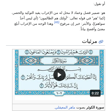
أو نقول:
هو: ضمير فصل وعماد لا محل له من الإعراب يفيد التوكيد والحصر،
[كما "هم" في قوله تعالى: "أولئك هم الظالمون" (أي ليس أحدٌ
[46]
سواهم)]، والأبتر: خبر إن مرفوع.
وهذا الوجه من الإعراب أبلغ
معنىً وأفصح بياناً.
مرئيات
0:22
المدة: 22 ثانية.
سورة الكوثر
بصوت
ماهر المعيقلي
.