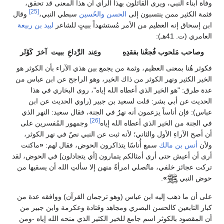
وفاة أبناء النبي، ويرى القائلون بهذا الرأي أن هذا المعنى قد تحقق،
[25]
فثمة الكثير ممن ينتسبون إلى
الحسن
والحُسين
سبطي النبي،
وقال
ابن إسحاق إنه العظيم من الأمر مُستشهداً ببيتٍ للشاعر
لبيد بن ربيعة
العامري (ت. 41هـ):
وصاحب مَلحوب فُجعْنا بفقدِهِ
وعِند الرَّداعِ ببيت آخرَ كَوْثَر
فكوثر هُنا بمعنى العظيم، وثمة من يجمع بين هذي الآراء بأن الكوثر هو
الخير الكثير ونهر الكوثر من ذاك الخير، وهو الراجح عن ابن عباس من
عدة طرق: "هو الخير الذي أعطاه الله إياه"، روى البخاري في هذا
الحديث عن أبي بشر: قلت لسعيد بن جبير (راوي الحديث عن ابن
عباس): فإن أناساً يزعمون أنه نهرٌ في الجنة، فقال سعيد: النهر الذي
[26]
في الجنة من الخير الذي أعطاه الله إياه
وجمهور المُفسرين على
أن أصح الآراءِ الأول والثاني؛ لأنه ثبت عن النبي نصٌ في نهر الكوثر،
ولأن
أنس بن مالك
سمع أُناسًا يتذاكرون الحوض، فقال لهم:
«
ماكنت
أرى أن أعيش حتى أرى أمثالكم يتمارون [أي يتجادلون] في الحوض، لقد
تركت عجائز خلفي، ماتُصلي امرأةٌ منهن إلا سألتِ الله أن يسقيها من
حوض النبي
»
.
على أن ما ذهب إليه ابن عباس (وهو ترجمان القرآن) ووافقه عدة من
كبار التابعين كالحسن البصري ومجاهد وقتادة وعكرمة وابن جبير من
أن المقصود بالكوثر اسم جامع للخير الكثير الذي منحه الله إياه -ومن