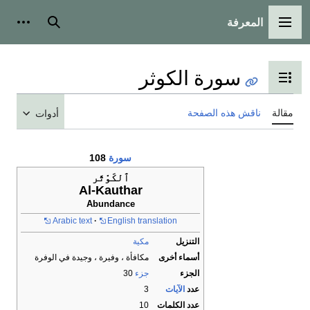
المعرفة
القائمة الرئيسية
بحث
أدوات
سورة الكوثر
تبديل عرض جدول المحتويات
مقالة
ناقش هذه الصفحة
أدوات
سورة
108
ٱلكَوْثَر
Al-Kauthar
Abundance
Arabic text
English translation
التنزيل
مكية
أسماء أخرى
مكافأة ، وفيرة ، وجيدة في الوفرة
الجزء
جزء
30
عدد
الآيات
3
عدد الكلمات
10