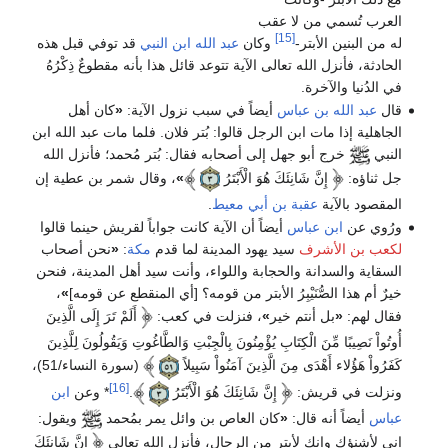
العرب تُسمي من لا عقب
[15]
له من البنين الأبتر-
وكان
عبد الله ابن النبي
قد توفي قبل هذه
الحادثة، فأنزل الله تعالى الآية تتوعد قائل هذا بأنه مقطوعٌ ذِكْرُهُ
في الدُنيا والآخرة.
قال
عبد الله بن عباس
أيضاً في سبب نزول الآية:
«
كان أهل
الجاهلية إذا مات ابن الرجل قالوا: بُتر فلان. فلما مات عبد الله ابن
النبي
خرج أبو جهل إلى أصحابه فقال: بُتر مُحمد؛ فأنزل الله
جل ثناؤه:
إِنَّ شَانِئَكَ هُوَ الْأَبْتَرُ
»
، وقال شمر بن عطية إن
المقصود بالآية
عقبة بن أبي معيط
.
ورُوي عن
ابن عباس
أيضاً أن الآية كانت جواباً لقريش حينما قالوا
لكعب بن الأشرف
سيد يهود المدينة لما قدم
مكة
:
«
نحن أصحاب
السقاية والسدانة والحجابة واللواء، وأنت سيد أهل المدينة، فنحن
خيرٌ أم هذا الصُّنَيْبِرُ الأبتر من قومه؟ [أي المنقطع عن قومه]
»
،
فقال لهم:
«
بل أنتم خير
»
، فنزلت في كعب:
أَلَمْ تَرَ إِلَى الَّذِينَ
أُوتُواْ نَصِيبًا مِّنَ الْكِتَابِ يُؤْمِنُونَ بِالْجِبْتِ وَالطَّاغُوتِ وَيَقُولُونَ لِلَّذِينَ
كَفَرُواْ هَؤُلاء أَهْدَى مِنَ الَّذِينَ آمَنُواْ سَبِيلاً
(سورة النساء/51)،
[16]
ونزلت في قريش:
إِنَّ شَانِئَكَ هُوَ الْأَبْتَرُ
.
* وعن
ابن
عباس
أيضاً أنه قال:
«
كان العاص بن وائل يمر بمُحمد
ويقول:
إني لأشنؤك وإنك لأبتر من الرجال، فأنزل الله تعالى
إِنَّ شَانِئَكَ