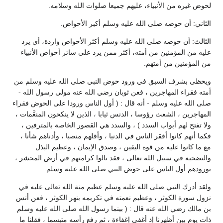
لحوض غيره من الأنبياء، عليهم جميعا صلوات الله وسلامه.
الثاني: أن حوضه صلى الله عليه وسلم أكبر الأحواض.
الثالث: أن حوضه صلى الله عليه وسلم أكثر الأحواض واردة، أي يرد
عليه من المؤمنين من أمته، أكثر ممن يرد على سائر أحواض الأنبياء
من المؤمنين من أمتهم.
ويحظى بشرف السبق في ورود حوض النبي صلى الله عليه وسلم من
أمته فقراء المهاجرين ، فعن ثوبان رضي الله عنه مولى رسول الله -
صلى الله عليه وسلم - أنه قال : ( أول الناس ورودا على الحوض فقراء
المهاجرين ، الشعث رؤوسا ، الدنس ثيابا ، الذين لا ينكحون المنعَّمات ،
ولا تفتح لهم أبواب السدد ) ، والسدد هي القصور الخاصة بالمترفين ،
فكما أنهم كانوا أفقر الناس في الدنيا ، وأقلهم منصبا ، وأدناهم شأنا ،
مع ما كانوا عليه من قوة اليقين ، وصدق الإيمان ، وعظيم البذل
والتضحية في سبيل الله تعالى ، فقد نالوا كرامتهم في أرض المحشر ،
بورودهم أول الناس على حوض النبي صلى الله عليه وسلم.
ولقد أدرك النبي صلى الله عليه وسلم عظيم منة الله تعالى عليه في
نزول سورة الكوثر ، وعظيم نعمته في تكريمه بنهر الكوثر ، فعن أنس
بن مالك رضي الله عنه قال : ( بينما رسول الله صلى الله عليه وسلم
ذات يوم بين أظهرنا إذ أغفى إغفاءة ، ثم رفع رأسه متبسما ، فقلنا ما