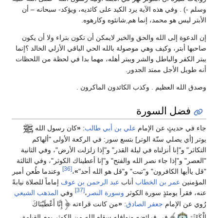
وسلم -) . وفي هذه الآية يرد الكيد على كائديه، ويؤكد- سبحانه – أن
الأبتر ليس هو محمد، إنما هم ِشانئوه وكارهوه.
إن الدعوة إلى الله والحق والخير لايمكن أن تكون بتراء ولا أن يكون
صاحبها أبتر، وكيف وهي موصولة بالله الحي الباقي الأزلي الخالد ؟إنما
يبتر الكفر والباطل والشر ويبتر أهله، مهما بدا في لحظة من اللحظات
أنه طويل الأجل ممتد الجدور.
وصدق الله العظيم . وكذب الكائدون الماكرون .
فضل السورة
جاء في حديثٍ عن الإمام
علي بن أبي طالب
:
«
كان رسول الله
يوتر [أي يصلي سنّة الوتر] بتسع سور: في الركعة الأولى "ألهاكم
التكاثر" و"إنا أنزلناه في ليلة القدر" و"إذا زلزلت الأرض"، وفي الثانية
"العصر" و"إذا جاء نصر الله والفتح" و"إنا أعطيناك الكوثر"، وفي الثالثة
[36]
"قل ياأيها الكافرون" و"تبت" و"قل هو الله أحد"
»
،
وعندما طُعن أمير
المؤمنين
عمر بن الخطاب
أناب
عبد الرحمن بن عوف
إماماً للصلاة نيابةً
[37]
عنه، فقرأ يومئذٍ سورة الكوثر
وسورة النصر
،
وفي
المذهب الشيعي
رُوي عن الإمام
جعفر الصادق
:
«
من كانت قراءته
إِنَّا أَعْطَيْنَاكَ
الْكَوْثَرَ
في فرائضه ونوافله سقاه الله من الكوثر يوم القيامة،