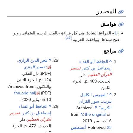
المصادر
هوامش
«
1
» القراءة الشاذة: هي كل قراءة خالفت الرسم العثماني، ولو
[47]
صح سندها، ووافقت العربية.
مراجع
^
فخر الدين الرازي
.
^
الحافظ أبو الفداء
تفسير الرازي
إسماعيل بن كثير
.
تفسير
. دار الفكر.
(PDF)
القرآن العظيم
. دار
p. 124. الجزء الثاني
الحديث. p. 469. الجزء
والثلاثون. Archived from
الثامن.
the original
(PDF)
^
"الفهرس الكامل
on 10 يناير 2020.
لترتيب سور القرآن
^
الحافظ أبو الفداء
الكريم"
. Archived
إسماعيل بن كثير
.
تفسير
from
the original
on
القرآن العظيم
. دار
16 ديسمبر 2019
.
الحديث. p. 472. الجزء
23 أغسطس
Retrieved
الثامن.