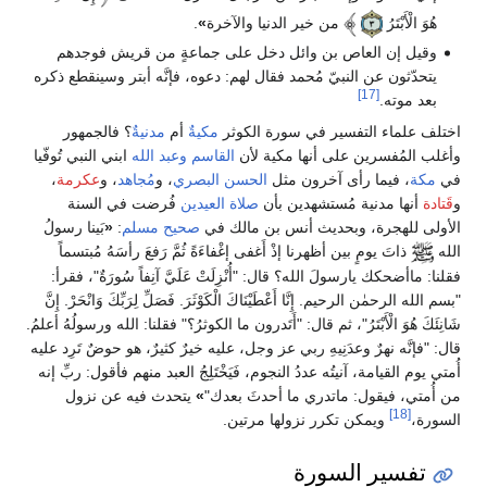
هُوَ الْأَبْتَرُ
من خير الدنيا والآخرة
»
.
وقيل إن العاص بن وائل دخل على جماعةٍ من قريش فوجدهم
يتحدّثون عن النبيّ مُحمد فقال لهم: دعوه، فإنَّه أبتر وسينقطع ذكره
[17]
بعد موته.
اختلف علماء التفسير في سورة الكوثر
مكيةٌ
أم
مدنيةٌ
؟ فالجمهور
وأغلب المُفسرين على أنها مكية لأن
القاسم
وعبد الله
ابني النبي تُوفّيا
في
مكة
، فيما رأى آخرون مثل
الحسن البصري
، و
مُجاهد
، و
عكرمة
،
و
قَتادة
أنها مدنية مُستشهدين بأن
صلاة العيدين
فُرضت في السنة
الأولى للهجرة، وبحديث أنس بن مالك في
صحيح مسلم
:
«
بَينا رسولُ
الله
ذاتَ يومٍ بين أظهرنا إذْ أَغفى إغْفاءَةً ثُمَّ رَفعَ رأسَهُ مُبتسماً
فقلنا: ماأضحكك يارسولَ الله؟ قال: "أُنْزِلَتْ عَلَيَّ آنِفاً سُورَةٌ"، فقرأ:
"بسم الله الرحمٰن الرحيم. إِنَّا أَعْطَيْنَاكَ الْكَوْثَرَ. فَصَلِّ لِرَبِّكَ وَانْحَرْ. إِنَّ
شَانِئَكَ هُوَ الْأَبْتَرُ"، ثم قال: "أَتَدرون ما الكوثرُ؟" فقلنا: الله ورسولُهُ أعلمُ.
قال: "فإنَّه نهرٌ وعدَنِيهِ ربي عز وجل، عليه خيرٌ كثيرٌ، هو حوضٌ تَرِد عليه
أُمتي يوم القيامة، آنيتُه عددُ النجوم، فَيَخْتَلِجُ العبد منهم فأقول: ربِّ إنه
من أُمتي، فيقول: ماتدري ما أحدثَ بعدك"
»
يتحدث فيه عن نزول
[18]
السورة،
ويمكن تكرر نزولها مرتين.
تفسير السورة