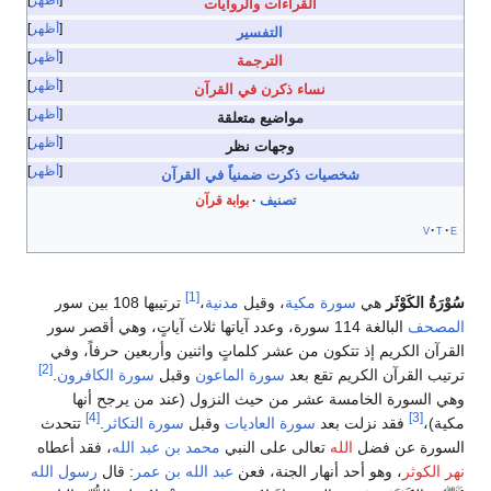
القراءات والروايات
أظهر
التفسير
أظهر
الترجمة
أظهر
نساء ذكرن في القرآن
أظهر
مواضيع متعلقة
أظهر
وجهات نظر
أظهر
شخصيات ذكرت ضمنياً في القرآن
تصنيف
بوابة قرآن
v
t
e
[1]
سُوْرَةُ الكَوْثَر
هي
سورة مكية
، وقيل
مدنية
،
ترتيبها 108 بين سور
المصحف
البالغة 114 سورة، وعدد آياتها ثلاث آياتٍ، وهي أقصر سور
القرآن الكريم إذ تتكون من عشر كلماتٍ واثنين وأربعين حرفاً، وفي
[2]
ترتيب القرآن الكريم تقع بعد
سورة الماعون
وقبل
سورة الكافرون
.
وهي السورة الخامسة عشر من حيث النزول (عند من يرجح أنها
[4]
[3]
مكية)،
فقد نزلت بعد
سورة العاديات
وقبل
سورة التكاثر
.
تتحدث
السورة عن فضل
الله
تعالى على النبي
محمد بن عبد الله
، فقد أعطاه
نهر الكوثر
، وهو أحد أنهار الجنة، فعن
عبد الله بن عمر
: قال
رسول الله