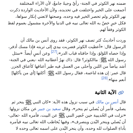
ضمنه نهر الكوثر في الجنة- رأيٌ وجيهٌ جامعٌ، لأن الآراء المختلفة
أجمعت على الخير واختلفت في تحديده، ولأن الأحاديث الواردة ذكرت
نهر الكوثر ولم تحصر الخير فيه وحده، وصحتها لاتعني إنكار سواها،
فكل خيرٍ خصّ به الله تعالى نبيه في الدنيا والآخرة مشمول بعموم لفظ
الكوثر وفقاً لهم.
وردت أحاديثُ كثر تصف نهر الكوثر، فقد روى أنس بن مالك أن
الرسول قال:
«
أعطيت الكوثر فضربت بيدي إلى تربته فإذا مسك أذفر،
[27]
وإذا حصاه اللؤلؤ، وإذا حافتاه قباب الدر
»
،
وعن أنسٍ أيضاً:
«
سئل
رسول الله
: ماالكوثر؟ قال: ذاك نهرٌ أعطانيه الله -يعني في الجنة-
أشد بياضاً من اللبن وأحلى من العسل فيه طير أعناقها كأعناق الجزر.
قال عمر: إن هذه لناعمة، فقال رسول الله
: أكلتها [أي من يأكلها]
[28]
أنعم منها
»
.
الآية الثانية
قال
أنس بن مالك
في سبب نزول هذه الآية:
«
كان النبي
ينحر ثم
يصلي، فأُمر أن يُصلي ثم ينحر
»
، وقال
سعيد بن جبير
عن مكان نزولها:
«
نزلت في الحُديبية حين حُصِر النبي
عن البيت، فأمره الله -تعالى-
أن يُصلي وينحر البُدن وينصرف
»
، وفيها يُخاطب الله تعالى نبيه فيأمره
بأداءِ الصلوات لله وحده، وأن ينحر البُدن على اسمه تعالى وحده لا