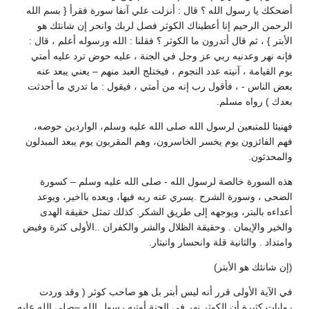
أضحكك يا رسول الله ؟ قال : أنزلت علي آنفا سورة فقرأ { بسم الله
الرحمن الرحيم إنا أعطيناك الكوثر فصل لربك وانحر إن شانئك هو
الأبتر } ، ثم قال أتدرون ما الكوثر ؟ فقلنا : الله ورسوله أعلم ، قال :
فإنه نهر وعدنيه ربي عز وجل في الجنة ، عليه حوض ترد عليه أمتي
يوم القيامة ، آنيته عدد النجوم ، فيختلج العبد منهم – يعني يبعد عنه
بعض الناس - ، فأقول رب إنه من أمتي ، فيقول : ما تدري ما أحدثت
بعدك ) رواه مسلم.
فهنيئا للمتبعين لرسول الله صلى الله عليه وسلم، الواردين حوضه،
فهم الفائزون يوم يخسر الخاسرون، وهم المقربون يوم يبعد المبدلون
والمحدثون.
هذه السورة خالصة لرسول الله - صلى الله عليه وسلم – كسورة
الضحى ، وسورة الشرح .يسري عنه ربه فيها، ويعده بااخير، ويوعد
أعداءه بالبتر، ويوجهه إلى طريق الشكر. كذلك تمثل حقيقة الهدى
والخير والإيمان . وحقيقة الظلال والشر والكفران ..الأولى كثرة وفيض
وامتداد . والثانية قلة وانحسار وانبتار.
(إن شانئك هو الأبتر)
في الآية الأولى قرر أنه ليس أبتر بل هو صاحب كوثر ( وقد وردت
روايات كثيرة أن الكوثر نهر في الجنة أوتيه رسول الله –صلى الله عليه