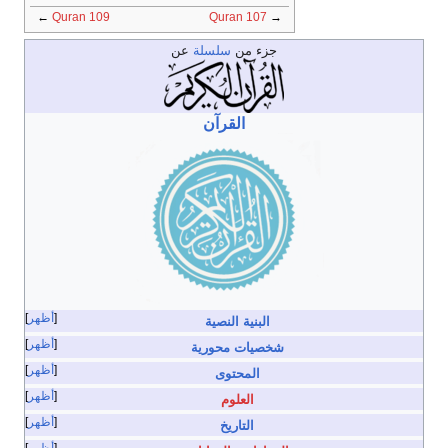
←
Quran 109
Quran 107
→
جزء من
سلسلة
عن
القرآن
أظهر
البنية النصية
أظهر
شخصيات محورية
أظهر
المحتوى
أظهر
العلوم
أظهر
التاريخ
أظهر