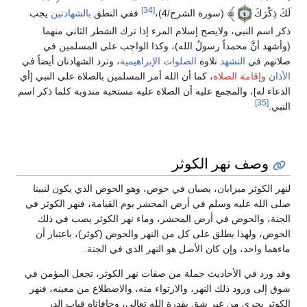
[34]
لَكَ ذِكْرَكَ
(سورة الشرح/4)،
ففي النطق
بالشهادتين
يجب
ذكر اسم النبي، ولايصح إسلام المرء إذا ترك الشطر الثاني منهما
(وأشهد أنَّ محمداً رسولُ الله)، وكذا الواجب على المسلمين في
صلاتهم في
التشهد
تلاوة
الصلوات الإبراهيمية
، وترد الشهادتان أيضاً في
الأذان
وإقامة الصلاة
، كما أن الله أمر المسلمين بالصلاة على النبي [أي
الدعاء له]، والمجمع عليه أن الصلاة عليه مستحبة مندوبة كلما ذكر اسم
[35]
النبي.
وصف نهر الكوثر
لنهر الكوثر ميزابان، يصبان في حوض، وهو الحوض الذي يكون لنبينا
صلى الله عليه وسلم في أرض المحشر يوم القيامة، فنهر الكوثر في
الجنة، والحوض في أرض المحشر، وماء نهر الكوثر يصب في ذلك
الحوض، ولهذا يطلق على كل من النهر والحوض (كوثر)، باعتبار أن
ماءهما واحد، وإن كان الأصل هو النهر الذي في الجنة.
وقد ورد في الأحاديث جملة من صفات نهر الكوثر، تجعل المؤمن في
شوق إلى ورود ذلك النهر، والارتواء منه، والاضطلاع من معينه، فنهر
الكوثر يجري من غير شق بقدرة الله تعالى، وحافاتاه قباب الدر