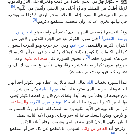
:
«
الكَوْثَرُ نهرٌ في الجنةِ حافَتَاهُ من ذهبٍ ومَجْرَاهُ على الدُّرِّ والياقوتِ
[5]
تُرْبَتُهُ أَطْيَبُ من المِسْكِ وماؤُهُ أَحْلَى من العَسَلِ وأَبْيَضُ من الثَّلْجِ
»
،
وأمر الله نبيه في السورة بإدامة الصلاة، ونحر الهدي شُكرًا لله، وبشره
[6]
في نهايتها بخزي أعدائه، وأن مبغضيه سينقطع ذكرهم.
وفقًا لتقسيم المُصحف الشهير الذي يُعتقد أن واضعه هو
الحجاج بن
[7]
يوسف الثقفي
فإن سورة الكوثر تقع في الجزء الثلاثين والأخير من
القرآن الكريم والمُسمى
جزء عم
، وفي آخر حزبٍ وهو الحزب الستون،
كما أن الكلمات: (الكوثر) و(انحر) و(الأبتر) لم تردْ في القرآن الكريم إلا
[8]
في هذه السورة فقط.
لا تحتوي السورة على
سجدات تلاوة
، وعدد
حروفها بدون تكرار سبعة عشر حرفًا، وهي: (أ، ن، ع، ط، ي، ك، ل، و،
ث، ر، ف، ص، ب، ح، ش، هـ، ت).
تبدأ السورة بخطاب
الله
تعالى لنبيه قائلاً إنه أعطاه نهر الكوثر أحد أنهار
الجنة وعليه حوضه الذي سترد عليه أمته
يوم القيامة
وكل من شرب
من حوضه لن يظمأ من بعد أبداَ، وهُناك من قال إن لفظة الكوثر يُعنى
بها الخير الكثير الذي وهبه الله لنبيه
كالنبوة
والقرآن الكريم
والشفاعة
،
ثم أمر الله نبيه في الآية الثانية بإدامة الصلاة لله الخالق ربِّ السماوات
والأرض، وبذبح النسك طاعةً له -عز وجل-، وفي الآية الثالثة يصف
البيان الإلهي الرجلَ الذي يبغض النبي وشمت بوفاة أبنائه الذكور
-ويُرجح أنه
العاص بن وائل
السهمي- بالمُنقطع عن كل خير أو المنقطع
[9]