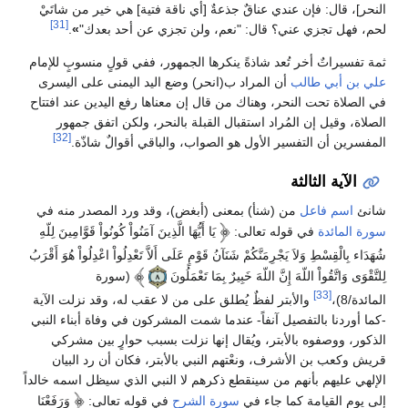
النحر]، قال: فإن عندي عناقٌ جذعةٌ [أي ناقة فتية] هي خير من شاتَيْ
[31]
لحم، فهل تجزي عني؟ قال: "نعم، ولن تجزي عن أحد بعدك"
»
.
ثمة تفسيراتٌ أخر تُعد شاذةً ينكرها الجمهور، ففي قولٍ منسوبٍ للإمام
علي بن أبي طالب
أن المراد ب(انحر) وضع اليد اليمنى على اليسرى
في الصلاة تحت النحر، وهناك من قال إن معناها رفع اليدين عند افتتاح
الصلاة، وقيل إن المُراد استقبال القبلة بالنحر، ولكن اتفق جمهور
[32]
المفسرين أن التفسير الأول هو الصواب، والباقي أقوالٌ شاذّة.
الآية الثالثة
شانئ
اسم فاعل
من (شنأ) بمعنى (أبغض)، وقد ورد المصدر منه في
سورة المائدة
في قوله تعالى:
يَا أَيُّهَا الَّذِينَ آمَنُواْ كُونُواْ قَوَّامِينَ لِلّهِ
شُهَدَاء بِالْقِسْطِ وَلاَ يَجْرِمَنَّكُمْ شَنَآنُ قَوْمٍ عَلَى أَلاَّ تَعْدِلُواْ اعْدِلُواْ هُوَ أَقْرَبُ
لِلتَّقْوَى وَاتَّقُواْ اللّهَ إِنَّ اللّهَ خَبِيرٌ بِمَا تَعْمَلُونَ
(سورة
[33]
المائدة/8)،
والأبتر لفظٌ يُطلق على من لا عقب له، وقد نزلت الآية
-كما أوردنا بالتفصيل آنفاً- عندما شمت المشركون في وفاة أبناء النبي
الذكور، ووصفوه بالأبتر، ويُقال إنها نزلت بسبب حوارٍ بين مشركي
قريش وكعب بن الأشرف، ونعْتهم النبي بالأبتر، فكان أن رد البيان
الإلهي عليهم بأنهم من سينقطع ذكرهم لا النبي الذي سيظل اسمه خالداً
إلى يوم القيامة كما جاء في
سورة الشرح
في قوله تعالى:
وَرَفَعْنَا