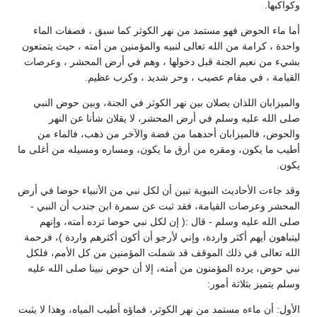
وكواكبها.
أما ماء الحوض فهو مستمد من نهر الكوثر كما سبق ، فصفات الماء
واحدة ، كرامة من الله تعالى لنبيه والمؤمنين من أمته ، حيث يتمتعون
بشيء من نعيم الجنة قبل دخولها ، وهم في أرض المحشر ، وعرصات
القيامة ، في مقام عصيب ، وحر شديد ، وكرب عظيم.
والميزابان اللذان يصلان بين نهر الكوثر في الجنة، وبين حوض النبي
صلى الله عليه وسلم في أرض المحشر، لا يقلان شأنا عن النهر
والحوض، فالميزابان أحدهما من فضة والآخر من ذهب، فالماء من
أطيب ما يكون، ومقره من أرق ما يكون، ومساره ومسيله من أغلى ما
يكون.
وقد جاءت الأحاديث النبوية تبين أن لكل نبي من الأنبياء حوضا في أرض
المحشر وعرصات القيامة، فقد ثبت عن سمرة ابن جندب أن النبي -
صلى الله عليه وسلم - قال :( إن لكل نبي حوضا ترده أمته، وإنهم
ليتباهون أيهم أكثر واردة، وإني لأرجو أن أكون أكثرهم واردة )، فرحمة
الله تعالى في ذلك الموقف قد شملت المؤمنين من كل الأمم، فلكل
نبي حوض، يرده المؤمنون من أمته، إلا أن حوض نبينا صلى الله عليه
وسلم يتميز بثلاثة أمور:
الأول: أن ماءه مستمد من نهر الكوثر، فماؤه أطيب المياه، وهذا لا يثبت