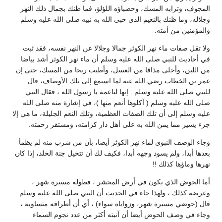
المجوف، وترابه المسك، وحصباؤه اللؤلؤ، فما ظنك بجمال ذلك النهر
وجلاله، وما ظنك بالنعيم الذي حبى الله به نبيه صلى الله عليه وسلم
والمؤمنين من أمته.
ولا تقل صفات ماء نهر الكوثر جمالا وجلالا عن النهر نفسه، فقد ثبت
في أحاديث للنبي صلى الله عليه وسلم أن ماء نهر الكوثر أشد بياضا
من اللبن، وأحلى مذاقا من العسل، وأطيب ريحا من المسك، حتى إن
عمر بن الخطاب رضي الله عنه لما استمع إلى تلك الأوصاف، قال
للنبي صلى الله عليه وسلم : إنها لناعمة يا رسول الله ، فقال النبي
صلى الله عليه وسلم ( آكلوها أنعم منها )، في إشارة منه صلى الله
عليه وسلم إلى أن تلك الصفات العظمية، وتلك النعم الجليلة، ما هي إلا
جزء يسير مما يمن الله به على أهل دار كرامته، ومستقر رحمته.
وجاء الوصف النبوي لماء نهر الكوثر أيضا، بأن من شرب منه لم يظمأ
بعدها أبدا، ولم يسود وجهه أبدا، فكيف لك أن تتخيل جنة الخلد، إذا كان
نهرها وماؤها كذلك !!
أما الحوض الذي يكون في أرض المحشر ، فطوله مسيرة شهر ،
وعرضه كذلك ، ولهذا جاء في الحديث أن النبي صلى الله عليه وسلم
قال (حوضي مسيرة شهر، وزواياه سواء) ، أي أن أطرافه متساوية ،
وجاء في وصف الحوض أيضا أن آنيته أكثر من عدد نجوم السماء