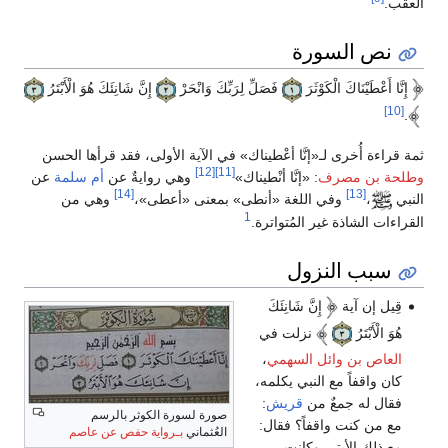
العقب.
نص السورة
إِنَّا أَعْطَيْنَاكَ الْكَوْثَرَ
فَصَلِّ لِرَبِّكَ وَانْحَرْ
إِنَّ شَانِئَكَ هُوَ الْأَبْتَرُ
[10]
.
ثمة قراءة أُخرى لـ«إنَّا أعْطيناك» في الآية الأولى، فقد قرأها الحسن
[12]
[11]
وطلحة بن مصرف
: «إنَّا أنْطيناك»
وهي روايةٌ عن
أم سلمة
عن
[14]
[13]
النبي
،
وفي اللغة «أنطى» بمعنى «أعطى»،
وهي من
1
القراءات الشاذة غير المُتواترة.
سبب النزول
قِيل إن آية
إِنَّ شَانِئَكَ
هُوَ الْأَبْتَرُ
نزلت في
العاص بن وائل السهمي
،
كان واقفاً مع النبي يكلمه،
فقال له جمعٌ من
قريش
:
صورة لسورة الكوثر بالرسم
مع من كنت واقفاً؟ فقال:
العُثماني
بـرواية حفص عن عاصم
مع ذلك الأبتر -وكانت