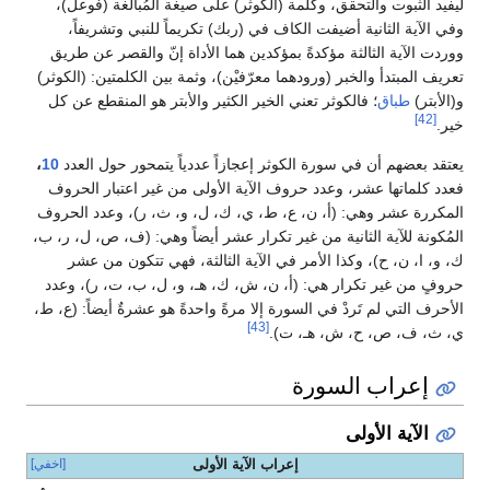
ليفيد الثبوت والتحقق، وكلمة (الكوثر) على صيغة المُبالغة (فوعل)،
وفي الآية الثانية أضيفت الكاف في (ربك) تكريماً للنبي وتشريفاً،
ووردت الآية الثالثة مؤكدةً بمؤكدين هما الأداة إنّ والقصر عن طريق
تعريف المبتدأ والخبر (ورودهما معرّفيْن)، وثمة بين الكلمتين: (الكوثر)
و(الأبتر)
طباق
؛ فالكوثر تعني الخير الكثير والأبتر هو المنقطع عن كل
[42]
خير.
يعتقد بعضهم أن في سورة الكوثر إعجازاً عددياً يتمحور حول العدد
10
،
فعدد كلماتها عشر، وعدد حروف الآية الأولى من غير اعتبار الحروف
المكررة عشر وهي: (أ، ن، ع، ط، ي، ك، ل، و، ث، ر)، وعدد الحروف
المُكونة للآية الثانية من غير تكرار عشر أيضاً وهي: (ف، ص، ل، ر، ب،
ك، و، ا، ن، ح)، وكذا الأمر في الآية الثالثة، فهي تتكون من عشر
حروفٍ من غير تكرار هي: (أ، ن، ش، ك، هـ، و، ل، ب، ت، ر)، وعدد
الأحرف التي لم تَردْ في السورة إلا مرةً واحدةً هو عشرةٌ أيضاً: (ع، ط،
[43]
ي، ث، ف، ص، ح، ش، هـ، ت).
إعراب السورة
الآية الأولى
إعراب الآية الأولى
[اخفي]