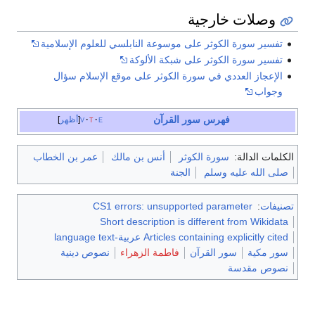
cite web
}}
:
{{
.
2019
وصلات خارجية
^
أبو يعلى الموصلي
.
Check date values in:
مسند أبي يعلى
)
|accessdate=
(
help
تفسير سورة الكوثر على موسوعة النابلسي للعلوم الإسلامية
الموصلي
. حديث رقم
^
"ترتيب نزول سور
تفسير سورة الكوثر على شبكة الألوكة
3290
القرآن المباركة"
. موقع
الإعجاز العددي في سورة الكوثر على موقع الإسلام سؤال
^
أبو عيسى محمد
هدى القرآن الإلكتروني.
وجواب
الترمذي
.
سنن الترمذي
.
Archived from
the
حديث رقم 2665
original
on 28
فهرس سور القرآن
e
t
v
أظهر
^
الحافظ أبي الفداء
أغسطس 2018
.
إسماعيل بن كثير
.
تفسير
18 أغسطس
Retrieved
ابن كثير
. دار الحديث.
الكلمات الدالة:
سورة الكوثر
أنس بن مالك
عمر بن الخطاب
cite web
}}
:
{{
.
2019
p. 473. الجزء الثامن.
صلى الله عليه وسلم
الجنة
Check date values in:
^
أبو بكر بن العربي
.
)
|accessdate=
(
help
أحكام القرآن
. p. 1987.
^
"ترتيب السور حسب
تصنيفات
:
CS1 errors: unsupported parameter
الجزء الرابع.
نزولها. هل له إسناد
Short description is different from Wikidata
^
محمد بن إسماعيل
صحيح؟"
.
إسلام ويب
.
Articles containing explicitly cited عربية-language text
البخاري
.
صحيح
Archived from
the
سور مكية
سور القرآن
فاطمة الزهراء
نصوص دينية
البخاري
. دار ابن
original
on 2 مارس
(PDF)
نصوص مقدسة
كثير. p. 239.
23
. Retrieved
2019
Archived
2017-
أغسطس
2019
.
{{
cite
06-11 at the
Wayback
web
}}
:
Check date