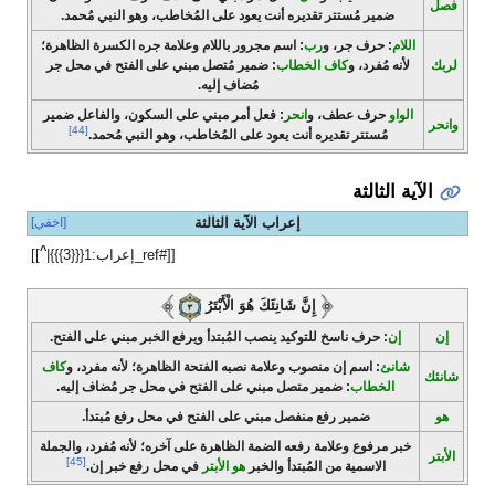
فصل
ضمير مُستتر تقديره أنت يعود على المُخاطب، وهو النبي مُحمد.
اللام
: حرف جر، و
رب
: اسم مجرور باللام وعلامة جره الكسرة الظاهرة؛
لربك
لأنه مُفرد، و
كاف الخطاب
: ضمير مُتصل مبني على الفتح في محل جر
مُضاف إليه.
الواو
حرف عطف، و
انحر
: فعل أمر مبني على السكون، والفاعل ضمير
وانحر
[44]
مُستتر تقديره أنت يعود على المُخاطب، وهو النبي مُحمد.
الآية الثالثة
إعراب الآية الثالثة
[اخفي]
^
[[#ref_إعراب:1{{{3}}}|
]]
إِنَّ شَانِئَكَ هُوَ الْأَبْتَرُ
إن
إن
: حرف ناسخ للتوكيد ينصب المُبتدأ ويرفع الخبر مبني على الفتح.
شانئ
: اسم إن منصوب وعلامة نصبه الفتحة الظاهرة؛ لأنه مفرد، و
كاف
شانئك
الخطاب
: ضمير متصل مبني على الفتح في محل جر مُضاف إليه.
هو
ضمير رفع منفصل مبني على الفتح في محل رفع مُبتدأ.
خبر مرفوع وعلامة رفعه الضمة الظاهرة على آخره؛ لأنه مُفرد، والجملة
الأبتر
[45]
الاسمية من المُبتدأ والخبر
هو الأبتر
في محل رفع خبر إن.