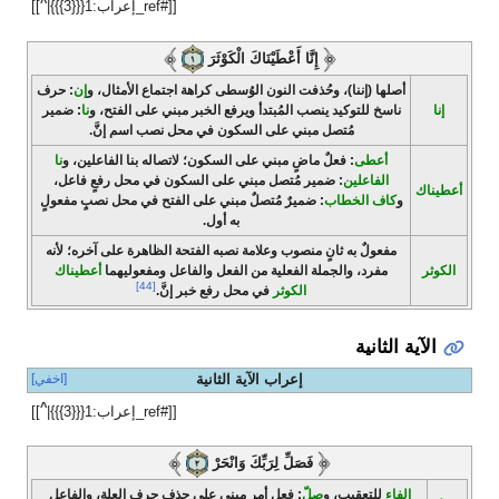
^
[[#ref_إعراب:1{{{3}}}|
]]
إِنَّا أَعْطَيْنَاكَ الْكَوْثَرَ
أصلها (إننا)، وحُذفت النون الوُسطى كراهة اجتماع الأمثال، و
إن
: حرف
إنا
ناسخ للتوكيد ينصب المُبتدأ ويرفع الخبر مبني على الفتح، و
نا
: ضمير
مُتصل مبني على السكون في محل نصب اسم إنَّ.
أعطى
: فعلٌ ماضٍ مبني على السكون؛ لاتصاله بنا الفاعلين، و
نا
الفاعلين
: ضمير مُتصل مبني على السكون في محل رفعٍ فاعل،
أعطيناك
و
كاف الخطاب
: ضميرٌ مُتصلٌ مبني على الفتح في محل نصبٍ مفعولٍ
به أول.
مفعولٌ به ثانٍ منصوب وعلامة نصبه الفتحة الظاهرة على آخره؛ لأنه
الكوثر
مفرد، والجملة الفعلية من الفعل والفاعل ومفعوليهما
أعطيناك
[44]
الكوثر
في محل رفع خبر إنَّ.
الآية الثانية
إعراب الآية الثانية
[اخفي]
^
[[#ref_إعراب:1{{{3}}}|
]]
فَصَلِّ لِرَبِّكَ وَانْحَرْ
الفاء
للتعقيب، و
صلّ
: فعل أمر مبني على حذف حرف العلة، والفاعل