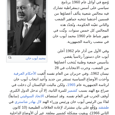
وُضع في أوائل عام 1960 برنامج
سياسي على أسس ديمقراطية تشارك
فيه مجالس شعبية يتألف أعضاؤها من
قسمين أحدهما تنتخبه جماهير الشعب
والثاني تعيّنه الحكومة، وتُجدّد هذه
المجالس كل خمس سنوات. وثُبّت في
شهر شباط عام 1960 محمد أيوب خان
في منصب رئاسة الجمهورية.
وفي الأول من آذار عام 1962 أعلن
أيوب خان دستوراً رئاسياً يقضي
محمد أيوب خان
.
بتأسيس جمعية وطنية يُنتخب أعضاؤها
من الشعب، وجرت الانتخابات في 28
نيسان 1962، وفي حزيران من العام نفسه أُلغيت
الأحكام العرفية
وأخذت الأوضاع السياسية تستقر من جديد وأُعيد انتخاب أيوب خان
لرئاسة الجمهورية عام
1965
، ولكن مالبثت الپاكستان أن دخلت في
صراع مع الهند بسبب
كشمير
للمرة الثانية، إلا أن تدخل الدول الكبرى
أوقف الحرب في العام نفسه. وقد استضاف
الاتحاد السوڤيتي
(سابقاً)
لقاءً بين الرئيس أيوب خان ورئيس وزراء الهند
لال بهادر شاستري
في
طشقند
ووُقِّع على بيان مشترك لإعادة العلاقات الطبيعية (10 كانون
الثاني 1966)، وبقيت مشكلة كشمير معلقة. غير أن الأوضاع الداخلية