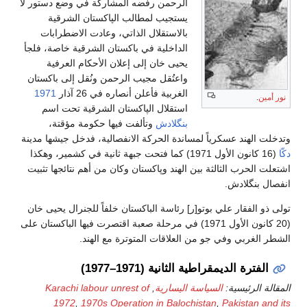
الرحمن رفضه المشاركة في وضع دستور لا
يستجيب لمطالب الپاكستان الشرقية
بالاستقلال الذاتي، وعادت الاضطرابات
الداخلية في باكستان الشرقية خاصة، فلجأ
يحيى خان إلى إعلان الأحكام العرفية
واعتُقل مجيب الرحمن ونُقل إلى باكستان
الغربية فأعلن أنصاره في 26 آذار
1971
نور أمين
.
استقلال الپاكستان الشرقية تحت اسم
بنگلادش
وتألفت فيها حكومة مؤقتة،
وتدخلت الهند عسكرياً لمساندة الحركة الانفصالية، فدخل جيشها مدينة
دكّا
(16 كانون الأول 1971) كما فتحت جبهة ثانية في كشمير، وهكذا
اشتعلت الحرب الثالثة بين الهند وپاكستان وكان من أهم نتائجها تثبيت
انفصال بنگلادش.
تولى ذو الفقار علي بوتو[ر] رئاسة الباكستان خلفاً للجنرال يحيى خان
(20 كانون الأول 1971) في مرحلة صعبة اقتصرت فيها الباكستان على
الشطر الغربي وفي جو من العلاقات المتوترة مع الهند.
الفترة الديمقراطية الثانية (1971–1977)
المقالة الرئيسية:
السياسة اليسارية
,
Karachi labour unrest of
1972
,
1970s Operation in Balochistan
,
Pakistan and its