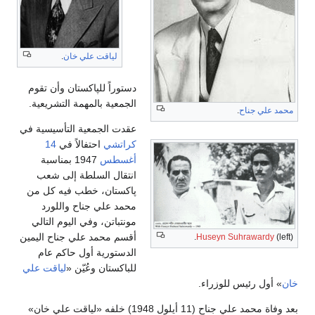
لياقت علي خان
.
دستوراً للپاكستان وأن تقوم
الجمعية بالمهمة التشريعية.
محمد علي جناح
.
عقدت الجمعية التأسيسية في
كراتشي
احتفالاً في
14
أغسطس
1947 بمناسبة
انتقال السلطة إلى شعب
پاكستان، خطب فيه كل من
محمد علي جناح واللورد
مونتباتن، وفي اليوم التالي
أقسم محمد علي جناح اليمين
Huseyn Suhrawardy
(left).
الدستورية أول حاكم عام
للباكستان وعُيّن «
لياقت علي
خان
» أول رئيس للوزراء.
بعد وفاة محمد علي جناح (11 أيلول 1948) خلفه «لياقت علي خان»