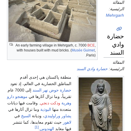
المقالة
الرئيسية:
Mehrgarh
حضارة
وادي
An early farming village in Mehrgarh, c. 7000
BCE
,
with houses built with mud bricks. (
Musée Guimet
,
السند
Paris).
المقالة
الرئيسية:
حضارة وادي السند
منطقة پاكستان هي إحدى أقدم
المناطق الحضارية في العالم، إذ تعود
حضارة حوض نهر السند
إلى 7000 عام
تقريباً، وما تزال آثارها في
موهنجو دارو
وهرپة
ودكت دنجي
. وقامت فيها ديانات
متعددة منها
البوذية
وما تزال آثارها في
پشاور
وراولپندي
، وديانة
السيخ
في
لاهور
حيث تقوم معابدها، كما تنتشر
[1]
فيها معابد
الهندوس
.