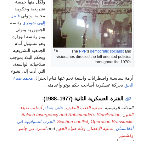
ولكل منها جمعية
تشريعية وحكومة
محلية، وتولى
فضل
إلهي شودري
رئاسة
الجمهورية وتولى
بوتو رئاسة الوزارة
وهو مسؤول أمام
الجمعية التشريعية
The
PPP
's
democratic socialist
and
visionaries directed the left oriented policies
ويحكم البلاد بموجب
throughout the 1970s.
صلاحياته الواسعة،
التي أدت إلى نشوء
أزمة سياسية واضطرابات واسعة نجم عنها قيام الجنرال
محمد ضياء
الحق
بحركة عسكرية أطاحت حكم بوتو وأعدمته.
الفترة العسكرية الثانية (1977–1988)
المقالة الرئيسية:
عملية اللعب النظيف
,
حلف بغداد
,
أسلمة ضياء
الحق
,
,
Baloch Insurgency and Rahimuddin's Stabilization
Operation Brasstacks
,
Siachen conflict
,
الحرب السوڤيتية في
أفغانستان
,
عملية الإعصار
,
وفاة ضياء الحق
, and
التمرد في جامو
وكشمير