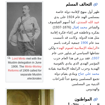
التحالف المسلم
ظهر أول منهج لإقامة دولة خاصة
بمسلمي الهند عام 1924 على يدي
عبيد الله السندي
، كما أسهم الفيلسوف
والشاعر
محمد إقبال
(1876-1937)
بفكره وعاطفته في إغناء فكرة إقامة
مثل هذه الدولة. وكانت قد تأسست
منذ عام
1906
جمعية عُرفت باسم
«
الرابطة الإسلامية لعموم الهند
» ولكن
نشاطها السياسي لم يتبلور حتى عام
1937
، فقد برز في هذا العام حزب
Lord Minto
met with the
Muslim delegation in June
المؤتمر الهندي الذي ينادي بالقومية
1906. The
Minto-Morley
الهندية وحزب الرابطة الإسلامية بقيادة
Reforms
of 1909 called for
محمد علي جناح
وينادي بقيام دولة
separate Muslim
electorates.
تجمع المسلمين وتضع حداً للنزاعات
الدينية بين المسلمين
والهندوس.
المواطنون