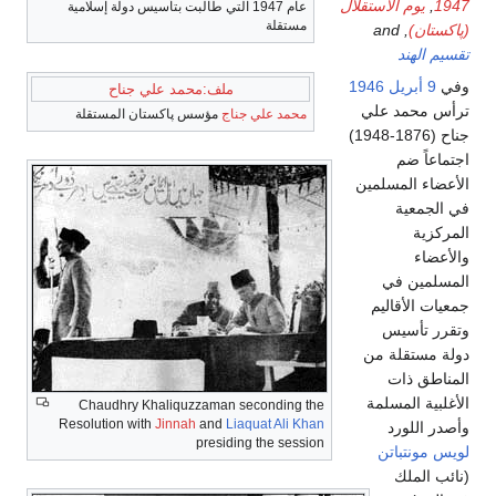
1947
,
يوم الاستقلال
عام 1947 التي طالبت بتأسيس دولة إسلامية
مستقلة
(پاكستان)
, and
تقسيم الهند
وفي
9 أبريل
1946
ملف:محمد علي جناح
ترأس محمد علي
محمد علي جناج
مؤسس پاكستان المستقلة
جناح (1876-1948)
اجتماعاً ضم
الأعضاء المسلمين
في الجمعية
المركزية
والأعضاء
المسلمين في
جمعيات الأقاليم
وتقرر تأسيس
دولة مستقلة من
المناطق ذات
الأغلبية المسلمة
Chaudhry Khaliquzzaman seconding the
Resolution with
Jinnah
and
Liaquat Ali Khan
وأصدر اللورد
presiding the session
لويس مونتباتن
(نائب الملك