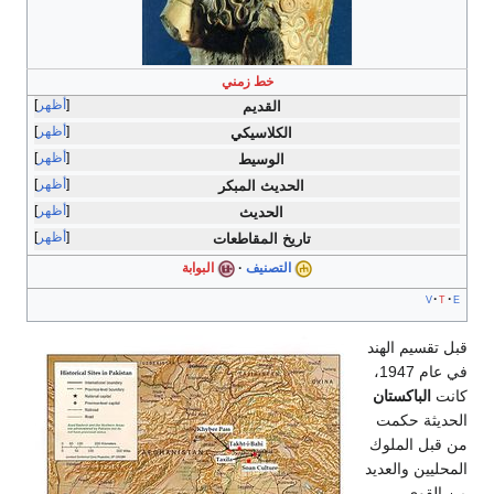
خط زمني
أظهر
القديم
أظهر
الكلاسيكي
أظهر
الوسيط
أظهر
الحديث المبكر
أظهر
الحديث
أظهر
تاريخ المقاطعات
التصنيف
البوابة
v
t
e
قبل تقسيم الهند
في عام 1947،
كانت
الباكستان
الحديثة حكمت
من قبل الملوك
المحليين والعديد
من القوى