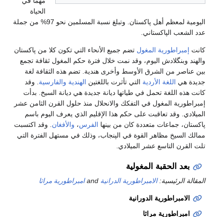
مهمًا في
الحياة
اليومية لمعظم أهل پاكستان. وتبلغ نسبة المسلمين نحو 97% من جملة
عدد الشعب الپاكستاني.
كانت
إمبراطورية المغول
تضم جميع الأنحاء التي تكون كلا من پاكستان
والهند وبنگلادش اليوم، وقد نمت خلال فترة حكم المغول ثقافة تجمع
بين عناصر من الشرق الأوسط وأخرى هندية. تضم هذه الثقافة لغة
جديدة هي
اللغة الأردية
التي تأثرت باللغتين
الهندية
والفارسية
. وقد
كانت هذه اللغة تحمل في طياتها ديانة جديدة هي ديانة السيخ. بدأت
إمبراطورية المغول في التفكك والانحلال منذ حلول القرن الثامن عشر
الميلادي. وقد تعاقبت على حكم هذا الإقليم الذي يعرف اليوم باسم
پاكستان، جماعات متعددة كان من بينها
الفرس
،
والأفغان
. وقد اكتسبت
ممالك السيخ مظاهر القوة في الپنجاب، وذلك في مستهل الفترة التي
تلت القرن التاسع عشر الميلادي.
بعد الحقبة المغولية
المقالة الرئيسية:
الامبراطورية الدرانية
and
امبراطورية مراثا
الامبراطورية الدورانية
امبراطورية مراثا