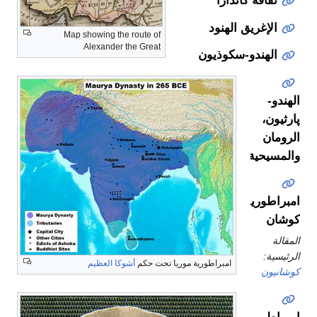
ثقافة گاندارا
الإغريق الهنود
Map showing the route of
Alexander the Great
الهندو-سكوذيون
الهندو-
پارثيون،
الرومان
والمسيحية
امبراطورية
كوشان
المقالة
الرئيسية:
امبراطورية موريا تحت حكم
أشوكا العظيم
كوشانيون