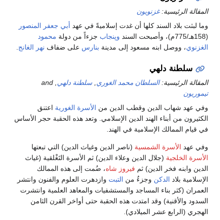
المقالة الرئيسية:
غزنويون
وما لبثت بلاد السند كلها أن غدت إسلاميةً في عهد
أبي جعفر المنصور
(158هـ/775م)، وأصبحت السند
وپنجاب
جزءاً من دولة
محمود
الغزنوي
، ووصل ابنه مسعود إلى مدينة
بنارس
على ضفاف
نهر الغانج
.
سلطنة دلهي
المقالة الرئيسية:
السلطان محمد الغوري
,
سلطنة دلهي
, and
تيموريون
وفي عهد شهاب الدين وقطب الدين من
الأسرة الغورية
اعتنق
الكثيرون من أبناء الهند الدين الإسلامي. وتعد هذه الحقبة حجر الأساس
في قيام الممالك الإسلامية في الهند.
وفي عهد
الأسرة الشمسية
(ناصر الدين وغياث الدين) التي تبعتها
الأسرة الخلجية
(جلال الدين وعلاء الدين) ثم الأسرة التَغْلقية (غياث
الدين وابنه فخر الدين) ثم
فيروز شاه
، ضُمت إلى هذه الممالك
الإسلامية بلاد
الدكن
وجزءٌ من
التبت
وازدهرت العلوم والفنون وانتشر
العمران (كثر بناء المساجد والمستشفيات والمعاهد العلمية وانتشرت
السدود والأقنية) وقد امتدت هذه الحقبة حتى أواخر القرن الثامن
الهجري (الرابع عشر الميلادي).