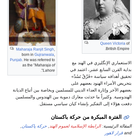
Queen Victoria
of
British Empire.
Maharaja Ranjit Singh
,
born in
Gujranwala
,
Punjab
. He was referred to
الاستعماري الإنگليزي في الهند مع
as the "
Maharaja of
بداية القرن السابع عشر، اعتمد في
".
Lahore
تحقيق أهدافه سياسة «فَرِّقْ تَسُدْ»
بتحريض الأمراء الهنود بعضهم على
بعضهم الآخر وإثارة العداء الديني للمسلمين وبخاصة بين أتباع الديانة
الهندوسية. وكثيراً ما حدثت معارك دموية بين الهندوس والمسلمين
دفعت هؤلاء إلى التفكير بإنشاء كيان سياسي مستقل.
الفترة المبكرة من حركة باكستان
المقالة الرئيسية:
الرابطة الإسلامية لعموم الهند
,
حركة پاكستان
,
and
قرار لاهور