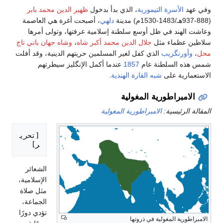
وفي عهد
الأسرة التيمورية
، الذي بدأ بدخول
ظهير الدين محمد بابر
(888-937هـ/1483-1530م) مدينة
دلهي
، أصبحت أغرة هي العاصمة
وعاشت الهند في ظل أوسع سلطنة إسلامية عرفتها، وتولى أمرها
سلاطين عظماء مثل
جلال الدين محمد أكبر شاه
،
وشاه جهان باني تاج
محل
،
وأورنگزيب
الذي كفل لغير المسلمين حريتهم الدينية، وقد أفلت
شمس هذه السلطنة عام
1857
عندما أكمل الإنگليز سيطرتهم
الاستعمارية على
شبه القارة الهندية
.
الامبراطورية المغولية
المقالة الرئيسية:
الامبراطورية المغولية
[تحري
ر]

الشعائر
الإسلامية،
مثل صلاة
الجماعة،
تؤدي دورًا
الامبراطورية المغولية في ذروتها