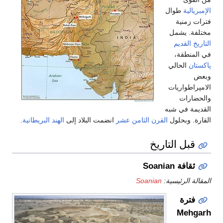
الإمبريالية
طوال
فترات زمنية
مختلفة. يشمل
التاريخ القديم
في المنطقة،
پاكستان
الحالي
وبعض
الامپراطواريات
والحضارات
القديمة في شبه
القارة. وبحلول
القرن الثامن عشر
انضمت البلاد إلى
الهند البريطانية
.
قبل التاريخ
ثقافة Soanian
المقالة الرئيسية:
Soanian
فترة
Mehgarh