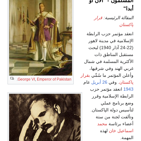
المسلمون - "الآن أو
أبدا"
المقالة الرئيسية:
قرار
پاكستان
انعقد مؤتمر حزب الرابطة
الإسلامية في مدينة لاهور
(22-24 آذار 1940) لبحث
مستقبل المناطق ذات
الأكثرية المسلمة في شمال
غربي الهند وفي شرقيها،
وأعلن المؤتمر ما سُمِّي
بقرار
.
George VI
,
Emperor of Pakistan
پاكستان
. وفي
26 أبريل
عام
1943
انعقد مؤتمر حزب
الرابطة الإسلامية وقرر
وضع برنامج عملي
لتأسيس دولة الپاكستان.
وتألفت لجنة من ستة
أعضاء برئاسة
محمد
اسماعيل خان
لهذه
المهمة.