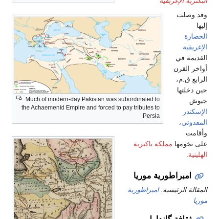
البكترية الإغريقية
وقد وصلت
إليها
الحضارة
الإغريقية
القديمة في
أواخر القرن
الرابع ق.م،
حين دخلتها
Much of modern-day Pakistan was subordinated to
جيوش
the Achaemenid Empire and forced to pay tributes to
الإسكندر
Persia
المقدوني
،
وأقامت
على تخومها
مملكة باكترية
الهلينية
.
امبراطورية موريا
المقالة الرئيسية:
امبراطورية
موريا