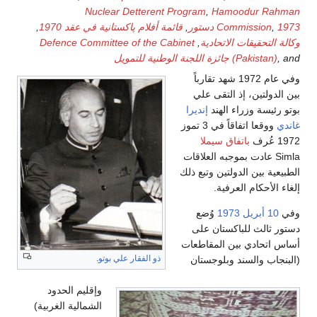
Nuclear Detterent Program
,
Hamoodur Rahman
1973 دستور
,
Commission
,
قائمة أفلام پاكستانية في عقد 1970
,
وكالة التحقيقات الاتحادية
,
Defence Committee of the Cabinet
, and
(Pakistan)
جائزة اللجنة الوطنية للتمويل
وفي عام 1972 شهد تقارباً
بين الدولتين، إذ التقى علي
بوتو رئيسة وزراء الهند
إنديرا
غاندي
ووقعا اتفاقاً في 3 تموز
1972 عُرف
باتفاق سيملا
Simla عادت بموجبه العلاقات
الطبيعية بين الدولتين وتبع ذلك
إلغاء الأحكام العرفية.
وفي
10 أبريل
1973
وُضع
دستور ثالث للباكستان على
أساس اتحادي بين المقاطعات
ذو الفقار علي بوتو
.
(البنجاب والسند وبلوجستان
وإقليم الحدود
الشمالية الغربية)