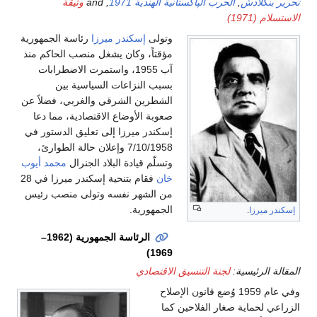
تحرير بنگلادش
,
الحرب الپاكستانية الهندية 1971
, and
وثيقة
الاستسلام (1971)
وتولى
إسكندر ميرزا
رئاسة الجمهورية
مؤقتاً، وكان يشغل منصب الحاكم منذ
آب 1955، واستمرت الاضطرابات
بسبب النزاعات السياسية بين
الشطرين الشرقي والغربي، فضلاً عن
صعوبة الأوضاع الاقتصادية، مما دعا
إسكندر ميرزا إلى تعليق الدستور في
7/10/1958 وإعلان حالة الطوارئ،
وتسلّم قيادة البلاد الجنرال
محمد أيوب
خان
فقام بتنحية إسكندر ميرزا في 28
من الشهر نفسه وتولى منصب رئيس
الجمهورية.
إسكندر ميرزا
.
الرئاسة الجمهورية (1962–
1969)
المقالة الرئيسية:
لجنة التنسيق الاقتصادي
وفي عام 1959 وُضع قانون الإصلاح
الزراعي لحماية صغار الفلاحين كما