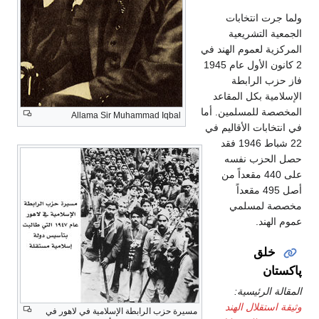
ولما جرت انتخابات
الجمعية التشريعية
المركزية لعموم الهند في
2 كانون الأول عام 1945
فاز حزب الرابطة
الإسلامية بكل المقاعد
المخصصة للمسلمين. أما
Allama Sir Muhammad Iqbal
في انتخابات الأقاليم في
22 شباط 1946 فقد
حصل الحزب نفسه
على 440 مقعداً من
أصل 495 مقعداً
مخصصة لمسلمي
عموم الهند.
خلق
پاكستان
المقالة الرئيسية:
وثيقة استقلال الهند
مسيرة حزب الرابطة الإسلامية في لاهور في