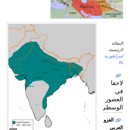
امبراطوريات
هارشا،
الهنوسية
وپالا
المقالة
الرئيسية:
امبراطورية
پالا
لاحقا
في
العصور
الوسطى
الغزو
العربي