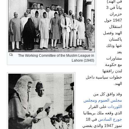
في الهند)
بياناً في 3
حزيران
1947 حول
استقلال
الهند وفصل
پاكستان
عنها وذلك
بعد
The Working Committee of the Muslim League in
مشاورات
Lahore (1940)
مع حكومة
لندن رافقتها
خطوات سياسية داخل
الهند.
وقد وافق كل من
مجلس العموم
ومجلس
اللوردات
على القرار
الذي وقعه ملك بريطانيا
جورج السادس
في 18
تموز 1947 والذي يقضي