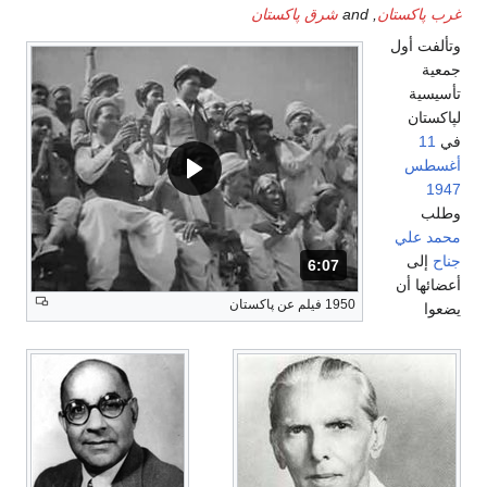
غرب پاكستان
, and
شرق پاكستان
وتألفت أول
جمعية
تأسيسية
لپاكستان
في
11
أغسطس
1947
وطلب
محمد علي
جناح
إلى
6:07
المدة: دقائق و 7 ثواني.
أعضائها أن
1950 فيلم عن پاكستان
يضعوا