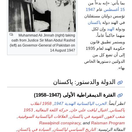
بما يأتي: «إنه بدءاً من
15 أغسطس
عام
1947
تؤسس دولتان مستقلتان
في الهند دولة
پاكستان
ودولة
الهند
وإن لكل
منهما حاكماً عاماً،
Muhammad Ali Jinnah (right) taking
oath from Justice Sir Mian Abdul Rashid
ويستمر تطبيق قانون
(left) as Governor-General of Pakistan on
حكومة الهند لعام 1935
14 August 1947
إلى أن تضع كل من
الدولتين دستورها الخاص
بها».
الدولة والدستور: پاكستان
الفترة الديمقراطية الأولى (1947–1958)
انظر أيضاً:
الحرب الپاكستانية الهندية 1947
,
1958 انقلاب
پاكستاني
,
اغتيال لياقت علي خان
,
حركة اللغة البنغالية
,
1953
شغب لاهور
,
القومية في پاكستان
,
العلاقات الپاكستانية السوڤيتية
,
Rawalpindi conspiracy
, and
Raisman Program
المقالة الرئيسية:
التاريخ السياسي لپاكستان
,
السيادة في پاكستان
,