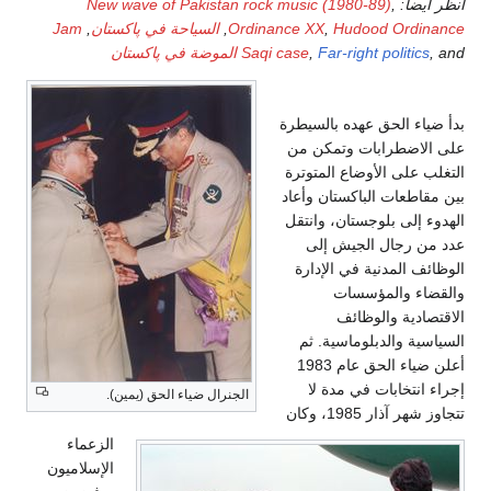
انظر أيضاً:
,
New wave of Pakistan rock music (1980-89)
Hudood Ordinance
,
Ordinance XX
,
السياحة في پاكستان
,
Jam
, and
Far-right politics
,
Saqi case
الموضة في پاكستان
بدأ ضياء الحق عهده بالسيطرة
على الاضطرابات وتمكن من
التغلب على الأوضاع المتوترة
بين مقاطعات الباكستان وأعاد
الهدوء إلى بلوجستان، وانتقل
عدد من رجال الجيش إلى
الوظائف المدنية في الإدارة
والقضاء والمؤسسات
الاقتصادية والوظائف
السياسية والدبلوماسية. ثم
أعلن ضياء الحق عام 1983
إجراء انتخابات في مدة لا
الجنرال ضياء الحق (يمين).
تتجاوز شهر آذار 1985، وكان
الزعماء
الإسلاميون