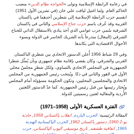
في زعامة الرابطة الإسلامية وتولى «
الخواجة نظام الدين
» منصب
الحاكم العام. ولما اغتيل لياقت علي خان (في تشرين الأول 1951)
انقسم حزب الرابطة الإسلامية إلى شطرين أحدهما في پاكستان
الغربية وقد عُرف باسم
حزب جناح الإسلامي
والثاني في پاكستان
الشرقية سُمي حزب عوامي الذي أخذ ينادي بالاستقلال الذاتي للجناح
الشرقي (البنغال) متذرعاً بأنه الشريك الخاسر في الدولة وبسوء
الأحوال الاقتصادية التي يكابدها.
وفي 29 شباط 1956 أُعلن الدستور الاتحادي بين شطري الباكستان
الغربي والشرقي، وكان يقضي بإقامة نظام جمهوري وبأن يُمثَّل شطرا
الجمهورية في المجلس الاتحادي بالتساوي، ولكل شطرٍ مجلسٌ محلي
الأول في لاهور والثاني في دكا. ويُنتخب رئيس الجمهورية من المجلس
الاتحادي والمجلسين المحليين، وتكون الحكومة مسؤولة أمام المجلس
ويُختار رئيسها من قبل رئيس الجمهورية. كما عدّ الدستور اللغتين
الأُردية والبنغالية لغتين رسميتين للدولة.
الفترة العسكرية الأولى (1958–1971)
المقالة الرئيسية:
الحرب الباردة
,
انقلاب پاكستاني 1958
,
حادثة
يو-2 1960
,
دستور پاكستان 1962
,
الحرب الپاكستانية الهندية
1965
,
اتفاقية طشفند
,
تاريخ موسيقى الپوپ ​​الپاكستاني
,
حرب