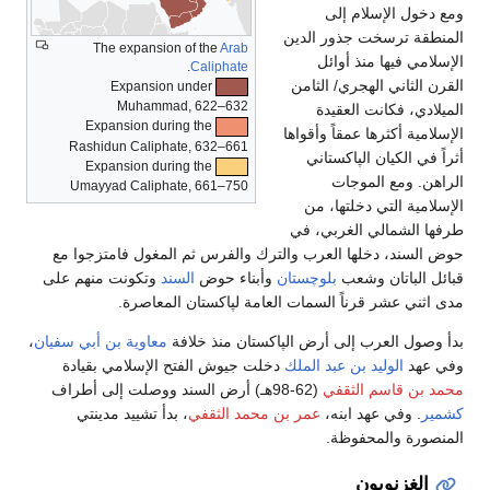
ومع دخول الإسلام إلى
المنطقة ترسخت جذور الدين
The expansion of the
Arab
الإسلامي فيها منذ أوائل
.
Caliphate
القرن الثاني الهجري/ الثامن
Expansion under
Muhammad, 622–632
الميلادي، فكانت العقيدة
Expansion during the
الإسلامية أكثرها عمقاً وأقواها
Rashidun Caliphate, 632–661
أثراً في الكيان الپاكستاني
Expansion during the
الراهن. ومع الموجات
Umayyad Caliphate, 661–750
الإسلامية التي دخلتها، من
طرفها الشمالي الغربي، في
حوض السند، دخلها العرب والترك والفرس ثم المغول فامتزجوا مع
قبائل الباتان وشعب
بلوچستان
وأبناء حوض
السند
وتكونت منهم على
مدى اثني عشر قرناً السمات العامة لپاكستان المعاصرة.
بدأ وصول العرب إلى أرض الپاكستان منذ خلافة
معاوية بن أبي سفيان
،
وفي عهد
الوليد بن عبد الملك
دخلت جيوش الفتح الإسلامي بقيادة
محمد بن قاسم الثقفي
(62-98هـ) أرض السند ووصلت إلى أطراف
كشمير
. وفي عهد ابنه،
عمر بن محمد الثقفي
، بدأ تشييد مدينتي
المنصورة والمحفوظة.
الغزنويون