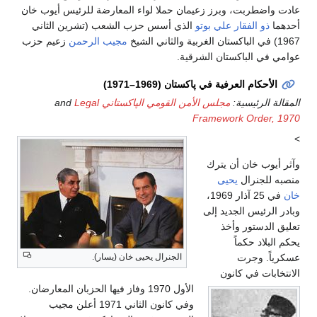
عادت واضطربت، وبرز زعيمان حملا لواء المعارضة للرئيس أيوب خان
أحدهما
ذو الفقار علي بوتو
الذي أسس حزب الشعب (تشرين الثاني
1967) في الباكستان الغربية والثاني الشيخ
مجيب الرحمن
زعيم حزب
عوامي في الباكستان الشرقية.
الأحكام العرفية في پاكستان (1969–1971)
المقالة الرئيسية:
مجلس الأمن القومي الپاكستاني
and
Legal
Framework Order, 1970
>
وآثر أيوب خان أن يترك
منصبه للجنرال
يحيى
خان
في 25 آذار 1969،
وبادر الرئيس الجديد إلى
تعليق الدستور وأخذ
يحكم البلاد حكماً
عسكرياً. وجرت
الجنرال يحيى خان (يسار).
الانتخابات في كانون
الأول 1970 وفاز فيها الحزبان المعارضان.
وفي كانون الثاني 1971 أعلن مجيب