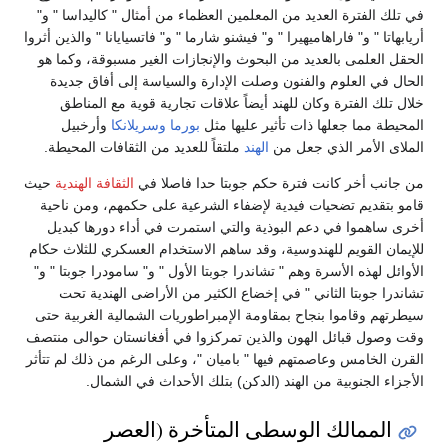
في تلك الفترة العديد من المعلمين العظماء من أمثال " كاليداسا " و"
أريابهاتا " و" فاراهاميهيرا " و" فيشنو شارما " و" فاتسيايانا " والذين أثروا
الحقل العلمى بالعديد من البحوث والإنجازات الغير مسبوقة، وكما هو
الحال في العلوم والفنون وصلت الإدارة والسياسة إلى أفاق جديدة
خلال تلك الفترة وكان للهند أيضاً علاقات تجارية قوية مع المناطق
المحيطة مما جعلها ذات تأثير عليها مثل
بورما
وسريلانكا
وأرخبيل
الملاى الأمر الذي جعل من
الهند
ملتقاً للعديد من الثقافات المحيطة.
من جانب أخر كانت فترة حكم جوبتا حدا فاصلا في
الثقافة الهندية
حيث
قامو بتقديم تضحيات فيدية لإضفاء الشرعية على حكمهم، ومن ناحية
أخرى ساهموا في دعم البوذية والتي استمرت في أداء دورها كبديل
للإيمان القويم للهندوسية، وقد ساهم الاستخدام العسكري للثلاث حكام
الأوائل لهذه الأسرة وهم " تشاندرا جوبتا الأول " و" سامودرا جوبتا " و"
تشاندرا جوبتا الثاني " في إخضاع الكثير من الأراضى الهندية تحت
سيطرتهم وقاموا بنجاح بمقاومة الإمبراطوريات الشمالية الغربية حتى
وقت وصول قبائل الهون والذين تمركزوا في أفغانستان حوالى منتصف
القرن الخامس وعاصمتهم فيها " باميان "، وعلى الرغم من ذلك لم تتأثر
الأجزاء الجنوبية من الهند (الدكن) بتلك الأحداث في الشمال.
الممالك الوسطى المتأخرة (العصر