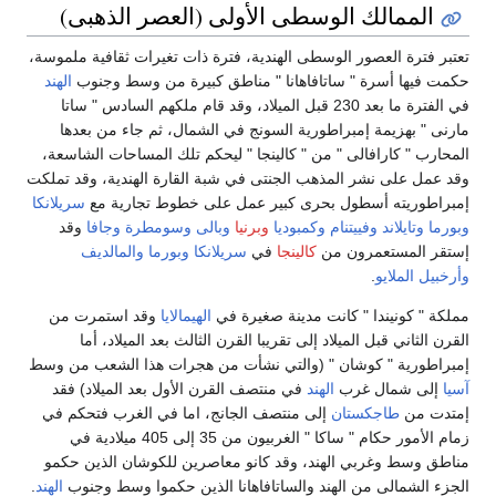
الممالك الوسطى الأولى (العصر الذهبى)
تعتبر فترة العصور الوسطى الهندية، فترة ذات تغيرات ثقافية ملموسة،
حكمت فيها أسرة " ساتافاهانا " مناطق كبيرة من وسط وجنوب
الهند
في الفترة ما بعد 230 قبل الميلاد، وقد قام ملكهم السادس " ساتا
مارنى " بهزيمة إمبراطورية السونج في الشمال، ثم جاء من بعدها
المحارب " كارافالى " من " كالينجا " ليحكم تلك المساحات الشاسعة،
وقد عمل على نشر المذهب الجنتى في شبة القارة الهندية، وقد تملكت
إمبراطوريته أسطول بحرى كبير عمل على خطوط تجارية مع
سريلانكا
وبورما
وتايلاند
وفييتنام
وكمبوديا
وبرنيا
وبالى
وسومطرة
وجافا
وقد
إستقر المستعمرون من
كالينجا
في
سريلانكا
وبورما
والمالديف
وأرخبيل الملايو
.
مملكة " كونيندا " كانت مدينة صغيرة في
الهيمالايا
وقد استمرت من
القرن الثاني قبل الميلاد إلى تقريبا القرن الثالث بعد الميلاد، أما
إمبراطورية " كوشان " (والتي نشأت من هجرات هذا الشعب من وسط
آسيا
إلى شمال غرب
الهند
في منتصف القرن الأول بعد الميلاد) فقد
إمتدت من
طاجكستان
إلى منتصف الجانج، اما في الغرب فتحكم في
زمام الأمور حكام " ساكا " الغربيون من 35 إلى 405 ميلادية في
مناطق وسط وغربي الهند، وقد كانو معاصرين للكوشان الذين حكمو
الجزء الشمالى من الهند والساتافاهانا الذين حكموا وسط وجنوب
الهند
.