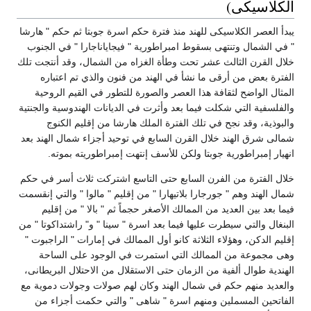
الكلاسيكى)
يبدأ العصر الكلاسيكى للهند منذ فترة حكم اسرة جوبتا ثم حكم " هارشا
" في الشمال وتنتهى بسقوط امبراطورية " فيجاياناجارا " في الجنوب
خلال القرن الثالث عشر تحت وطأة الغزاه من الشمال، وقد أنتجت تلك
الفترة بعض من أرقى ما نشأ في الهند من فنون والذي تم اعتباره
المثال الواضح لثقافة هذا العصر والصورة للتطور في القيم الروحية
والفلسفية التي شكلت فيما بعد وأثرت في الديانات الهندوسية والجنتية
والبوذية، وقد نجح في تلك الفترة الملك هارشا من إقليم الكنوج
شمالى شرق الهند خلال القرن السابع في توحيد أجزاء شمال الهند بعد
انهيار إمبراطورية جوبتا ولكن للأسف إنتهت إمبراطوريته بموته.
خلال الفترة من الفرن السابع حتى التاسع اشتركت ثلاث أسر في حكم
شمال الهند وهم " جورجارا بلاتيهارا " من إقليم " مالوا " والتي إنقسمت
فيما بعد بين العديد من الممالك الأصغر حجماً ثم " بالا " من إقليم
البنغال والتي سيطرت عليها فيما بعد اسرة " سينا " و" راشتداكوتا " من
إقليم الدكن، وهؤلاء الثلاثة كانو أول الممالك في إمارات " الراجبوت "
وهى مجموعة من الممالك التي استمرت في الوجود على الساحة
الهندية طوال ألفية من الزمان حتى الاستقلال من الاحتلال البريطانى،
والعديد منهم حكم في شمال الهند وكان لهم صولات وجولات دموية مع
الفاتحين المسملين ومنهم اسرة " شاهى " والتي حكمت أجزاء من