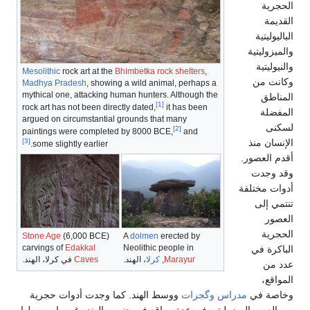
الحجرية
القديمة
الباليوليتية
والميزوليتية
والنيوليتية
Mesolithic
rock art at the
Bhimbetka rock shelters
,
وكانت من
Madhya Pradesh
, showing a wild animal, perhaps a
mythical one, attacking human hunters. Although the
المناطق
[1]
rock art has not been directly dated,
it has been
المفضلة
argued on circumstantial grounds that many
لسكنى
[2]
paintings were completed by 8000 BCE,
and
[3]
الإنسان منذ
some slightly earlier.
أقدم العصور.
وقد وجدت
أدوات مختلفة
تنتمي إلى
العصور
الحجرية
Stone Age
(6,000 BCE)
A
dolmen
erected by
carvings of
Edakkal
Neolithic people in
الباكرة في
Marayur
,
كرلا
، الهند.
Caves
في كرلا، الهند.
عدد من
المواقع،
وخاصة في
مدراس
وگجرات
ووسط الهند. كما وجدت أدوات حجرية