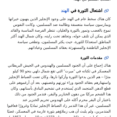
اشتعال الثورة في
الهند
كان هناك سخط عام في الهند على وجود الإنجليز الذين ينهبون خيراتها
ويمارسون سياسة متعسفة وظالمة ضد المسلمين، وكانت النفوس
تموج بالغضب وتمور بالثورة والغليان، تنتظر الفرصة المناسبة والقائد
الذي يمكن أن تلتف حوله، وتجاهد تحت رايته، وكان شمال الهند أكثر
المناطق استعدادًا للثورة، حيث يكثر المسلمون، وتطغى سياسة
الإنجليز الباطشة والمستهزئة بعقائد المسلمين وعباداتهم.
مقدمات الثورة
هناك إجماع على أن الجنود المسلمين والهندوس في الجيش البريطاني
المعسكر في ثكناته في "ميرت" التي تقع شمال دلهي بنحو 90 كيلو
مترًا – هم الذين بدءوا الثورة وأزكوا نارها، وكان تعنت الضباط الإنجليز
واستهتارهم بعقائد الجنود وراء ثورتهم وغضبتهم، بعد أن أرغموهم على
قطع الدهن المتجمد الذي يُستخدم في تشحيم البنادق بأسنانهم، وكان
هذا الشحم مركبًا من دهون الخنازير والبقر، فتذمر الجنود من ذلك
باعتبار أن البقر محرم أكله على الهندوس تحريم الخنزير عند
المسلمين، غير أن هذا التذمر زاد الضباط الإنجليز تماديًا وغرورًا فعاقبوا
المتذمرين، ولم يلبث أن هب زملاؤهم بثورة عارمة في المعسكر، غضبًا