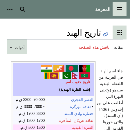
المعرفة
القائمة الرئيسية
بحث
أدوات
تاريخ الهند
تبديل عرض جدول المحتويات
مقالة
ناقش هذه الصفحة
أدوات
جاء اسم الهند
في العربية من
تاريخ جنوب آسيا
اللفظة الهندية
(
شبه القارة الهندية
)
سندهو (وتعني
النهر) التي
العصر الحجري
70,000–3300 ق.م.
أطلقت على نهر
•
ثقافة مهرگره
• 7000–3300 ق.م.
إيندوس Indus
حضارة وادي السند
3300–1700 ق.م.
(أي السند)،
ثقافة هرپـّان المتأخرة
1700–1300 ق.م.
والتي حورها
الفترة الڤيدية
1500–500 ق.م.
الفرس إلى