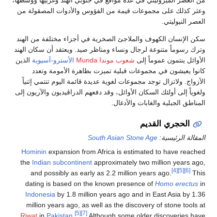
من العصر الميزوليتي في عدة مواقع في جنوبي الهند وغربيها ووسطها،
وعثر كذلك على مجموعات قيمة من الفؤوس والأدوات المصقولة من
العصر النيوليتي.
سكن الإنسان الكهوف والملاجئ الصخرية في أجزاء مختلفة من الهند
وترك رسوماً متنوعة لرجال ونساء ومناظر صيد. ويعتقد أن سكان الهند
الأوائل ينتمون عموماً إلى
شعوب
موندا Munda
الأسترو-آسيوية
الذين
كانوا يعيشون في مجموعات قبلية تميزت بظاهرة الأمومة وتعدد
الأزواج. ولاتزال توجد مجموعات لغوية عديدة قائمة اليوم تنتمي إثنياً
ولغوياً إلى أولئك السكان الأوائل، وقد دفعهم الدراڤيديون والآريون إلى
المناطق الجبلية والغابات والأدغال.
الحجري القديم
المقالة الرئيسية:
South Asian Stone Age
Hominin
expansion from Africa is estimated to have reached
the
Indian subcontinent
approximately two million years ago,
[4]
[5]
[6]
and possibly as early as 2.2 million years ago.
This
dating is based on the known presence of
Homo erectus
in
Indonesia
by 1.8 million years ago and in East Asia by 1.36
million years ago, as well as the discovery of stone tools at
[5]
[7]
Riwat
in
Pakistan
.
Although some older discoveries have