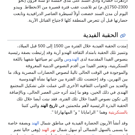
ازدهرت حضارة وادي السند على مدى خمسة أو ستة قرون (نحو
2300-1750ق.م) ثم تلاشت عقب فترة قصيرة من الانحطاط. ويبدو
اليوم أن مدن السند خضعت أولاً لسيطرة العناصر الدرافيدية وتابعت
حضارتها قبل أن تتعرض المنطقة كلها لاجتياح القبائل الآرية.
الحقبة الفيدية
إمتدت الحقبة الفيدية خلال الفترة من 1500 إلى 500 قبل الميلاد،
وتتميز تلك الحقبة بامتداد الثقافة الهندو آرية وقد إرتبطت بصفة رئيسية
بنصوص الفيدا المقدسة لدى
الهندوس
والتي تم صياغتها شفهيا باللغة
السنكريتية، وتعتبر الفيدا من أقدم النصوص الدينية المعروفة
والموجودة في الوقت الحالى تاليةً لنصوص الحضارات المصرية وبلاد ما
بين النهرين، وقد إحتضنت تلك الفترة بين جنباتها نشأة الهندوسية
والعديد من الجوانب الثقافية الأخرى التي عملت على تشكيل المجتمع
الهندى في ذلك الحين، وهو ما إمتد أثره حتى العصر الحالى، وبالإضافة
إلى تكون نصوص الفيدا خلال تلك الفترة، فقد نبتت أيضا خلال تلك
الحقبة البذرة الرئيسية لأهم ملحمتين في
تاريخ الهند
والتي كتبتا
بالسنكريتية
وهما " الرامايانا " و" المهابهاراتا ".
وقد أنشأ الآريون الحضارة الفيدية في مناطق شمال
الهند
وبصفة خاصة
ما يسمى بالسهل الشمالى أو سهل شمال
نهر الهند
(وهى حاليا تضم