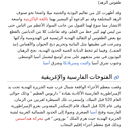
طقوس الزهد)
وقد أظهرت كل من تعاليم البوذية والجنتية ميلا واضحا نحو صنوف
الزهد المختلفة وقد تم الدعوة أو التبشير بهما
باللغة الباكريتية
واسعة
الانتشار مما سوغ لهما القبول من جانب السواد الأعظم من الناس حتى
من ليس لهم كبير حظ من العلم، وقد تفاعلت كلا من الديانتين بالقطع
مع بعض الطقوس أو التقاليد الهندية الرئيسية في الهندوسية وأذكتها
وشرعت في تطبيقها مثل النباتية وتحريم ذبح الحيوان والأهماس (نبذ
العنف)، وفيما لم تتخط الديانة الجنية الحدود الهندية، نجح الرهبان
البوذيون في نشر مذهبهم على مدى أوسع ليشمل أسيا الوسطى
وجنوب شرق أسيا
والتبت
وسريلانكا
وشرق
آسيا
.
الفتوحات الفارسية والإغريقية
وقعت معظم الأجزاء الواقعة شمال غرب شبه الجزيرة الهندية تحت يد
الإمبراطورية الفارسية الأكادية بقيادة " داريوس العظيم " وذلك حوالى
العام 520 قبل الميلاد، وإستمرت تلك السيطرة لقرنين من الزمان،
وفى عام 326 قبل الميلاد قام الإسكندر المقدونى بغزو الإمبراطورية
الفارسية وفتح
آسيا
الصغرى وصولا إلى الحدود الشمالية الغربية لشبة
الجزيرة الهندية حيث هزم الملك " بوروس " في
معركة هيداسبس
وبذلك فتح معظم أجزاء إقليم البنجاب.