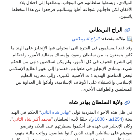
الميلادي، وبسطوا سلطانهم في البنجاب، وتطلعوا إلى احتلال بلاد
الأفغان لكن فاجأتهم شجاعة أهلها وبسالتهم فرجعوا عن هذا المخطط
يائسين.
الراج البريطاني
مقالة مفصلة
:
الراج البريطاني
وقد فقد المسلمون في الفترة التي استولى فيها الإنجليز على الهند ما
كانوا يتمتعون به من سلطان ونفوذ، وإمساك بمقاليد الأمور، واحتكام
إلى الشرع الحنيف في كل الأمور، ولم يكن لسلاطين دلهي من الحكم
شيء، وتمادى الإنجليز في طغيانهم، فعمدوا إلى تغيير الطابع الإسلامي
لبعض المناطق الهندية ذات الأهمية الكبيرة، وإلى محاربة التعليم
الإسلامي والاستيلاء على الأوقاف الإسلامية، وأذكوا نار العداوة بين
المسلمين والطوائف الأخرى.
ولاية السلطان بهادر شاه
في ظل هذه الأجواء المتردية تولى "
بهادر شاه الثاني
" الحكم في الهند
سنة (
1254هـ
-
1838م
)، خلفًا لأبيه السلطان "
محمد أكبر شاه الثاني
"،
وكان الإنجليز في عهده قد أحكموا سيطرتهم على البلاد، وفرضوا
نفوذهم على سلاطين الهند، الذين كانوا يتقاضون رواتب مالية منهم،
وغدوا كأنهم موظفون لديهم، وبلغ من تعنتهم ومدى نفوذهم أنهم كانوا