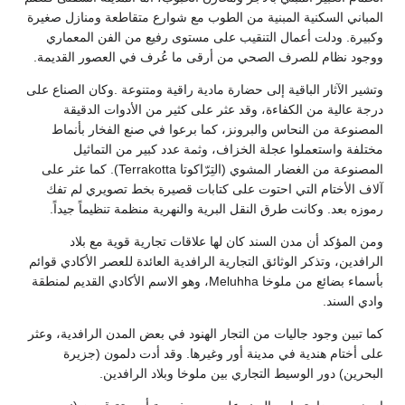
المباني السكنية المبنية من الطوب مع شوارع متقاطعة ومنازل صغيرة
وكبيرة. ودلت أعمال التنقيب على مستوى رفيع من الفن المعماري
ووجود نظام للصرف الصحي من أرقى ما عُرف في العصور القديمة.
وتشير الآثار الباقية إلى حضارة مادية راقية ومتنوعة .وكان الصناع على
درجة عالية من الكفاءة، وقد عثر على كثير من الأدوات الدقيقة
المصنوعة من النحاس والبرونز، كما برعوا في صنع الفخار بأنماط
مختلفة واستعملوا عجلة الخزاف، وثمة عدد كبير من التماثيل
المصنوعة من الغضار المشوي (التِرّاكوتا Terrakotta). كما عثر على
آلاف الأختام التي احتوت على كتابات قصيرة بخط تصويري لم تفك
رموزه بعد. وكانت طرق النقل البرية والنهرية منظمة تنظيماً جيداً.
ومن المؤكد أن مدن السند كان لها علاقات تجارية قوية مع بلاد
الرافدين، وتذكر الوثائق التجارية الرافدية العائدة للعصر الأكادي قوائم
بأسماء بضائع من ملوخا Meluhha، وهو الاسم الأكادي القديم لمنطقة
وادي السند.
كما تبين وجود جاليات من التجار الهنود في بعض المدن الرافدية، وعثر
على أختام هندية في مدينة أور وغيرها. وقد أدت دلمون (جزيرة
البحرين) دور الوسيط التجاري بين ملوخا وبلاد الرافدين.