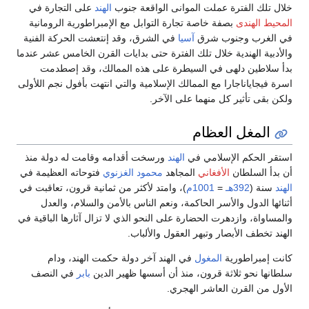
خلال تلك الفترة عملت الموانى الواقعة جنوب
الهند
على التجارة في
المحيط الهندى
بصفة خاصة تجارة التوابل مع الإمبراطورية الرومانية
في الغرب وجنوب شرق
آسيا
في الشرق، وقد إنتعشت الحركة الفنية
والأدبية الهندية خلال تلك الفترة حتى بدايات القرن الخامس عشر عندما
بدأ سلاطين دلهى في السيطرة على هذه الممالك، وقد إصطدمت
اسرة فيجاياناجارا مع الممالك الإسلامية والتي انتهت بأفول نجم اللأولى
ولكن بقى تأثير كل منهما على الآخر.
المغل العظام
استقر الحكم الإسلامي في
الهند
ورسخت أقدامه وقامت له دولة منذ
أن بدأ السلطان
الأفغاني
المجاهد
محمود الغزنوي
فتوحاته العظيمة في
الهند
سنة (
392هـ
=
1001م
)، وامتد لأكثر من ثمانية قرون، تعاقبت في
أثنائها الدول والأسر الحاكمة، ونعم الناس بالأمن والسلام، والعدل
والمساواة، وازدهرت الحضارة على النحو الذي لا تزال آثارها الباقية في
الهند تخطف الأبصار وتبهر العقول والألباب.
كانت إمبراطورية
المغول
في الهند آخر دولة حكمت الهند، ودام
سلطانها نحو ثلاثة قرون، منذ أن أسسها ظهير الدين
بابر
في النصف
الأول من القرن العاشر الهجري.