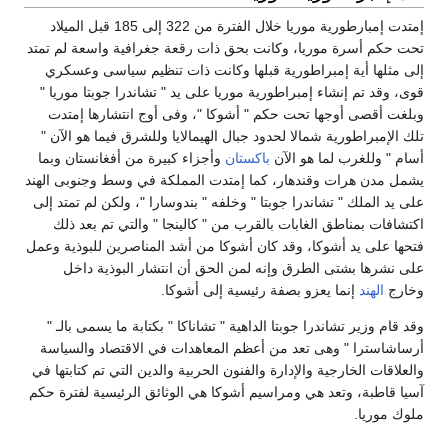
إمتدت إمبارطورية موريا خلال الفترة من 322 إلى 185 قبل الميلاد
تحت حكم أسرة موريا، وكانت بحق ذات رقعة جغرافية واسعة لم تمتد
إلى مثلها أية إمبراطورية قبلها وكانت ذات تنظيم سياسى وعسكري
قوى، وقد تم إنشاء إمبراطورية موريا على يد " تشاندرا جوبتا موريا "
وبلغت أقصى أوجها تحت حكم " أشوكا "، وفى أوج انتشارها إمتدت
تلك الإمبراطورية شمالا لحدود جبال الهيمالايا وللشرق فيما هو الآن "
أسام " وللغرب لما هو الآن
باكستان
وأجزاء كبيرة من أفغانستان وبما
يشمل مدن هرات وقندهار، كما إمتدت المملكة في وسط وجنوبى الهند
على يد الملك " تشاندرا جوبتا " وخلفه " بندوسارا "، ولكن لم تمتد إلى
اكتشافات بمناطق الغابات بالقرب من " كالينجا " والتي تم بعد ذلك
فتحها على يد أشوكا، وقد كان أشوكا من أشد المناصرين للبوذية وعمل
على نشرها بشتى الطرق وإنه لمن الحق أن انتشار البوذية داخل
وخارج
الهند
إنما يعزو بصفة رئيسية إلى أشوكا.
وقد قام وزير تشاندرا جوبتا الداهية " تشاناكا " بكتابة ما يسمى بالـ "
أرساشاسترا " وهى تعد من أعظم المعاهدات في الاقتصاد والسياسة
والعلاقات الخارجية والإدارة والفنون الحربية والدين التي تم كتابتها في
آسيا قاطبة، وتعد هي ومراسيم أشوكا هي الوثائق الرئيسية لفترة حكم
ملوك موريا.