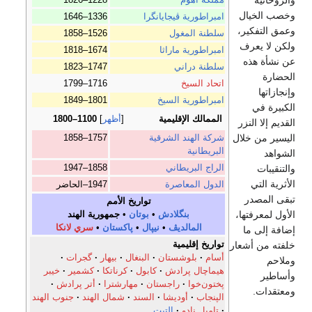
والروحانية
وخصب الخيال
امبراطورية ڤيجايانگرا
1336–1646
وعمق التفكير،
سلطنة المغول
1526–1858
ولكن لا يعرف
امبراطورية ماراثا
1674–1818
عن نشأة هذه
سلطنة دراني
1747–1823
الحضارة
اتحاد السيخ
1716–1799
وإنجازاتها
امبراطورية السيخ
1801–1849
الكبيرة في
الممالك الإقليمية
أظهر
1100–1800
القديم إلا النزر
اليسير من خلال
شركة الهند الشرقية
1757–1858
البريطانية
الشواهد
الراج البريطاني
1858–1947
والتنقيبات
الأثرية التي
الدول المعاصرة
1947–الحاضر
تبقى المصدر
تواريخ الأمم
الأول لمعرفتها،
بنگلادش
•
بوتان
•
جمهورية الهند
المالديڤ
•
نيپال
•
پاكستان
•
سري لانكا
إضافة إلى ما
تواريخ إقليمية
خلفته من أشعار
أسام
بلوشستان
البنغال
بيهار
گجرات
وملاحم
هيماچال پرادش
كابول
كرناتكا
كشمير
خيبر
وأساطير
پختون‌خوا
راجستان
مهارشترا
أتر پرادش
ومعتقدات.
الپنجاب
أوديشا
السند
شمال الهند
جنوب الهند
تاميل نادو
التبت