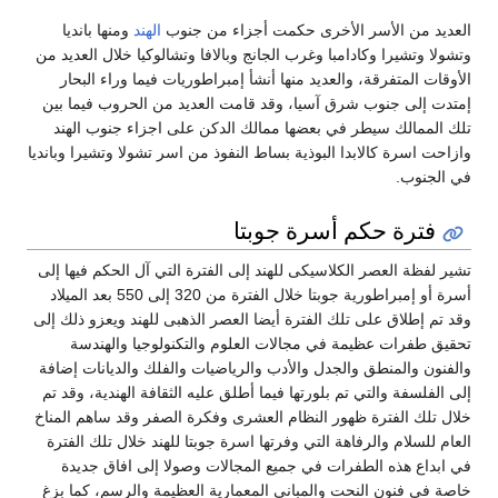
العديد من الأسر الأخرى حكمت أجزاء من جنوب
الهند
ومنها بانديا
وتشولا وتشيرا وكادامبا وغرب الجانج وبالافا وتشالوكيا خلال العديد من
الأوقات المتفرقة، والعديد منها أنشأ إمبراطوريات فيما وراء البحار
إمتدت إلى جنوب شرق آسيا، وقد قامت العديد من الحروب فيما بين
تلك الممالك سيطر في بعضها ممالك الدكن على اجزاء جنوب الهند
وازاحت اسرة كالابدا البوذية بساط النفوذ من اسر تشولا وتشيرا وبانديا
في الجنوب.
فترة حكم أسرة جوبتا
تشير لفظة العصر الكلاسيكى للهند إلى الفترة التي آل الحكم فيها إلى
أسرة أو إمبراطورية جوبتا خلال الفترة من 320 إلى 550 بعد الميلاد
وقد تم إطلاق على تلك الفترة أيضا العصر الذهبى للهند ويعزو ذلك إلى
تحقيق طفرات عظيمة في مجالات العلوم والتكنولوجيا والهندسة
والفنون والمنطق والجدل والأدب والرياضيات والفلك والديانات إضافة
إلى الفلسفة والتي تم بلورتها فيما أطلق عليه الثقافة الهندية، وقد تم
خلال تلك الفترة ظهور النظام العشرى وفكرة الصفر وقد ساهم المناخ
العام للسلام والرفاهة التي وفرتها اسرة جوبتا للهند خلال تلك الفترة
في ابداع هذه الطفرات في جميع المجالات وصولا إلى افاق جديدة
خاصة في فنون النحت والمبانى المعمارية العظيمة والرسم، كما بزغ