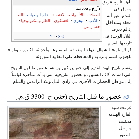
للهند تاريخ عريق
مغرق في
تآريخ متخصصة
العملات
الأسرات
الاقتصاد
علم الهنديات
اللغة
القدم، غير أنه
الأدب
البحري
العسكري
العلم والتكنولوجيا
معقد ومتداخل،
خط زمني
إذ لم تعرف
البلاد الوحدة في
ع
ن
ت
•
•
تاريخها القديم
فهناك تاريخ للشمال بدوله المختلفة المتصارعة وأحداثه الكبيرة ، وتاريخ
للجنوب اتسم بالرتابة والمحافظة على التقاليد الموروثة.
يقسم تاريخ الهند القديم إلى حقبتين كبيرتين هما عصور ما قبل التاريخ
التي امتدت آلاف السنين، والعصور التاريخية التي بدأت متأخرة قياساً
إلى مواطن الحضارات الأخرى في وادي النيل وبلاد الرافدين والشام.
عصور ما قبل التاريخ (حتى ح. 3300 ق.م.)
عرفت شبه
القارة الهندية
مختلف
مراحل
العصور