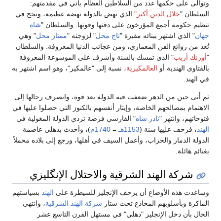
وتوالى على حكمها عدد من السلاطين العظام يأتي في مقدمتهم:
السلطان "
جلال الدين أكبر"
الذي نهض بالدولة نهضة عظيمة، ونجح في
تنظيم حكومة أجمع المؤرخون على دقتها وقوتها. والسلطان "
شاه
جهان
" الذي اشتهر ببنائه مقبرة "
تاج محل
" لزوجته "
ممتاز محل
" وهي
تُعد من روائع الفن المعماري، ومن عجائب الدنيا المعروفة. والسلطان
"
أورنك أزيب
" الذي تمسك بالسنة وأشرف على الموسوعة المعروفة
بالفتاوى الهندية أو
العالمكيرية
، نسبة إلى "عالمكير"، وهو اسم اشتهر به
في الهند.
ثم أتى حين من الدهر ضعفت فيه الدولة بعد قوة، وانصرف رجالها إلى
الاهتمام بمصالحهم الخاصة، وإيثار أنفسهم بالكنوز التي حصلوا عليها في
فتوحاتهم، وانتهز "
نادر شاه
" الفارسي فرصة تردي الدولة المغولية في
الهند
، فزحف عليها سنة (
1153هـ
=
1740م
)، وأحدث بدهلي عاصمة
الدولة الدمار والخراب، وأعمل السيف في أهلها، ورجع إلى بلاده محملاً
بغنائم هائلة.
شركة الهند الشرقية والاحتلال الإنگليزي
وساعدت هذه الأوضاع أن يزحف الإنجليز للسيطرة على
الهند
بسياستهم
الماكرة وبأسلوبهم المخادع تحت ستار
شركة الهند الشرقية
، وانتهى
الحال بأن دخل الإنجليز "دهلي" في مستهل القرن التاسع عشر