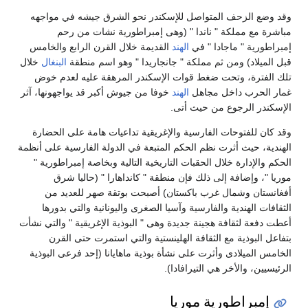
وقد وضع الزحف المتواصل للإسكندر نحو الشرق جيشه في مواجهه
مباشرة مع مملكة " ناندا " (وهى إمبراطورية نشات من رحم
إمبراطورية " ماجادا " في
الهند
القديمة خلال القرن الرابع والخامس
قبل الميلاد) ومن ثم مملكة " جانجاريدا " وهو اسم منطقة
البنغال
خلال
تلك الفترة، وتحت ضغط قوات الإسكندر المرهقة عليه لعدم خوض
غمار الحرب داخل مجاهل
الهند
خوفا من جيوش أكبر قد يواجهونها، آثر
الإسكندر الرجوع من حيث أتى.
وقد كان للفتوحات الفارسية والإغريقية تداعيات هامة على الحضارة
الهندية، حيث أثرت نظم الحكم المتبعة في الدولة الفارسية على أنظمة
الحكم والإدارة خلال الحقبات التاريخية التالية وبخاصة إمبراطورية "
موريا "، وإضافة إلى ذلك فإن منطقة " كانداهارا " (حاليا شرق
أفغانستان وشمال غرب باكستان) أصبحت بوتقة صهر للعديد من
الثقافات الهندية والفارسية وآسيا الصغرى واليونانية والتي بدورها
أعطت دفعة لثقافة هجينة جديدة وهى " البوذية الإغريقية " والتي نشأت
بتفاعل البوذية مع الثقافة الهلينستية والتي استمرت حتى القرن
الخامس الميلادى وأثرت على نشأة بوذية ماهايانا (إحد فرعى البوذية
الرئيسيين، والأخر هي التيرافادا).
إمبراطورية موريا