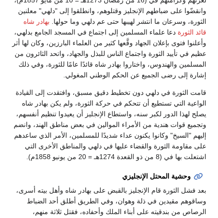
لعزتهم وكرامتهم في (16 من رمضان 1273هـ = 10 من مايو 1857م)،
وانقضّوا على ضباطهم الإنجليز وقتلوهم، وانطلقوا إلى "دلهي" معلنين
الثورة، وسرعان ما انتشر لهيبها حتى عم دلهي وما حولها.
بهادر شاه
قائد الثورة
دعا علماء المسلمين إلى اجتماع في المسجد الجامع بدلهي،
وأعلنوا فتوى بإعلان الجهاد وقَّعها كثير من العلماء البارزين، وكان لها أثر
عظيم في تأييد الثورة واجتماع الناس للبذل والجهاد، واتحد الثائرون من
المسلمين والهندوس، واختاروا بهادر شاه قائدًا عامًا للثورة، وفي ذلك
إشارة إلى رضى الجميع عن الحكم الوطني المغولي.
قامت الثورة في دلهي دون تخطيط دقيق مسبق، وافتقدت إلى القيادة
الواعية التي تستطيع أن تتحكم في حركة الثورة، ولم يكن بهادر شاه
يصلح لهذا الدور لكبر سنه، واستطاع الإنجليز أن يعيدوا تنظيم أنفسهم،
وتجميع قوات هندية من الأمراء الموالين في بعض مناطق الهند، وانضم
إليهم "السيخ" وكانوا يكنون عداء شديدًا للمسلمين، الأمر الذي ساعدهم
على مقاومة الثورة والقضاء عليها في دلهي والمناطق الأخرى التي
اشتعلت بها في (8 من ذو القعدة 1274هـ = 20 من يونيو 1858م).
وحشية المحتل الإنجليزي
بعد فشل الثورة قام الإنجليز بالقبض على بهادر شاه وأهل بيته أسرى،
وساقوهم مقيدين في ذلة وهوان، وفي الطريق أطلق أحد الضباط
الرصاص من بندقيته على أبناء الملك وأحفاده، فقتل ثلاثة منهم،