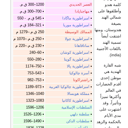
كلمة هندو
العصر الحديدي
1200–300 ق.م.
وأطلقوها على
•
مهاجناپادا
• 700–300 ق.م.
شمالي الهند
•
امبراطورية ماگادا
• 545 ق.م. - 550
بصيغة
•
امبراطورية موريا
• 321–184 ق.م.
هندوستان، ومنها
الممالك الوسيطة
250 ق.م.–1279 م
اشتقت أيضاً
•
امبراطورية چولا
• 250 ق.م.–1070 م
تسمية الهند
•
ساتاڤاهانا
• 230 ق.م.–220 م
باللغات الأجنبية
•
امبراطورية كوشان
• 60–240
(india).
•
امبراطورية گوپتا
• 280–550
شبه القارة
•
امبراطورية پالا
• 750–1174
الهندية هي
•
أسرة چالوكيا
• 543–753
موطن إحدى
•
راشتراكوتا
• 753–982
أقدم الحضارات
•
امبراطورية چالوكيا الغربية
• 973–1189
في العالم
•
مملكة هويسالا
1040–1346
وأكثرها تميزاً
•
امبراطورية كاكاتيا
1083–1323
وتأثيراً، وقد
السلطنات الإسلامية
1206–1596
اشتهرت على
•
سلطنة دلهي
• 1206–1526
مدى الأيام
•
سلطنات الدكن
• 1490–1596
بالحكمة والزهد
مملكة أهوم
1228–1826