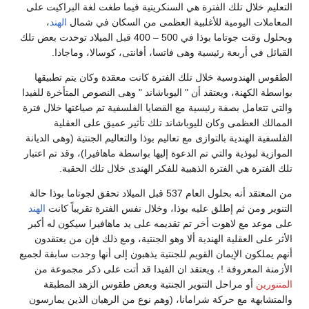
التعليم خلال تلك الفترة هي السنكريتية فيما طغت لغة البراكيت على
المعاملات اليومية للأغلبية العظمى من السكان في شمال
الهند
،
وبحلول وقت جوتاما بوذا في 500 – 400 قبل الميلاد توحدت بعض تلك
القبائل في أربعة رئيسية وهى فاتسا، أفانتى، كوسالا، وماجادا.
الطقوس الهندوسية خلال تلك الفترة كانت معقدة وكان يتم تطبيقها
بواسطة الكهنة، ويعتقد أن " اليوباشاند " وهى النصوص المتأخرة للفيدا
والتي تتعامل بصفة رئيسية مع القضايا الفلسفية تم صياغتها خلال فترة
الممالك العظمى وكان لليوباشاند تلك تأثير عميق على العقلية
الفلسفية الهندية بالتوازى مع تعاليم بوذا والتعاليم الجنتية (وهى الديانة
الموازية لبوذية والتي تم الدعوة إليها بواسطة ماهافيرا)، وقد تم اعتبار
تلك الفترة هي الفترة الذهبية للفكر الهندى خلال تلك الحقبة.
من المعتقد أنه بحلول العام 537 قبل الميلاد تحقق لجوتاما بوذا حالة
التنوير ومن ثم إطلق عليه بوذا، وخلال نفس الفترة تقريباً كانت
الهند
على موعد مع لاهوت أخر تم تقديمه على يد ماهافيرا سيكون له أكبر
الأثر على العقلية الهندية ألا وهو الجنتية، ومع ذلك فإن من يعتقدون
أنهم يملكون الإيمان القويم للجنتية يذهبون إلى أنها وجدت سابقة لجميع
الأزمنة المعروفة !، ويعتقد ان الفيدا قد أتت على ذكر مجموعة من
المتنورين
أو مراحل التنوير الجنتية وبعض طقوس الزهد المطبقة
والمتشابهة مع حركة شرامانا، (وهم نوع من الرهبان الذين يمارسون