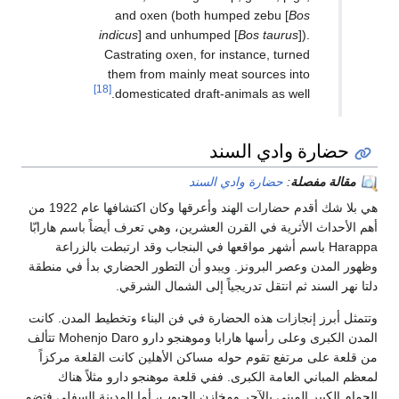
and oxen (both humped zebu [
Bos
indicus
] and unhumped [
Bos taurus
]).
Castrating oxen, for instance, turned
them from mainly meat sources into
[18]
domesticated draft-animals as well.
حضارة وادي السند
مقالة مفصلة
:
حضارة وادي السند
هي بلا شك أقدم حضارات الهند وأعرقها وكان اكتشافها عام 1922 من
أهم الأحداث الأثرية في القرن العشرين، وهي تعرف أيضاً باسم هارابّا
Harappa باسم أشهر مواقعها في البنجاب وقد ارتبطت بالزراعة
وظهور المدن وعصر البرونز. ويبدو أن التطور الحضاري بدأ في منطقة
دلتا نهر السند ثم انتقل تدريجياً إلى الشمال الشرقي.
وتتمثل أبرز إنجازات هذه الحضارة في فن البناء وتخطيط المدن. كانت
المدن الكبرى وعلى رأسها هارابا وموهنجو دارو Mohenjo Daro تتألف
من قلعة على مرتفع تقوم حوله مساكن الأهلين كانت القلعة مركزاً
لمعظم المباني العامة الكبرى. ففي قلعة موهنجو دارو مثلاً هناك
الحمام الكبير المبني بالآجر ومخازن الحبوب، أما المدينة السفلى فتضم