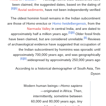
been claimed, the suggested dates, based on the dating of
[8]
[6]
fluvial sediments
, have not been independently verified.
The oldest hominin fossil remains in the Indian subcontinent
are those of
Homo erectus
or
Homo heidelbergensis
, from the
Narmada Valley
in central India, and are dated to
[5]
[8]
approximately half a million years ago.
Older fossil finds
[8]
have been claimed, but are considered unreliable.
Reviews
of archaeological evidence have suggested that occupation of
the Indian subcontinent by hominins was sporadic until
approximately 700,000 years ago, and was geographically
[6]
[8]
widespread by approximately 250,000 years ago.
According to a historical demographer of South Asia, Tim
Dyson:
Modern human beings—
Homo sapiens
—originated in Africa. Then,
intermittently, sometime between
60,000 and 80,000 years ago, tiny