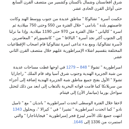
شرق أفغانستان وشمال باكستان وكشمير من منتصف القرن السابع
حتى أوائل القرن الحادى عشر.
حكمت أسرة " تشالوكا " مناطق عديدة من جنوب ووسط الهند وكانت
عاصمتهم بلدة " بادامى " خلال الفترة من 550 وحتى 750 ميلادية ثم
اسرة " كاليانى " خلال الفترة من 970 حتى 1190 ميلادية. وإذا ما نزلنا
إلى الجنوب أكثر نجد أسرة " البالافا " من " كانشيبورام " المعاصرين
لأسرة تشالوكيا، ومع بدء تداعى اسرة تشالوكيا قام اصحاب الإقطاعيات
المختلفة بتقسيم اشلاء الإمبراطورية عليهم خلال منتصف القرن الثاني
عشر.
امبراطورية " تشولا "
848
–
1279
في اوجها غطت مساحات عديدة
من شبة الجزيرة الهندية وجنوب شرق آسيا وقد قام الملك " راجارايا
تشولا " الأول بفتح جميع مناطق شبة الجزيرة الهندية إضافة إلى أجزاء
من سريلانكا كما قامت قواته البحرية بالذهاب إلى ابعد من ذلك لتحتل
سواحل بورما (ميانمار الآن) إلى فيتنام.
لاحقا خلال الفترة الوسطى اتحدت امبراطورية " بانديان " مع " تاميل
نادو " كما اتحدت امبراطورية " تشيرا " في " كيرالا "، وبحلول
1343
انتهت جميع تلك الأسر ليبزغ فجر إمبراطورية " فيجاياناجارا " والتي
استمرت من 1336 إلى
1646
.