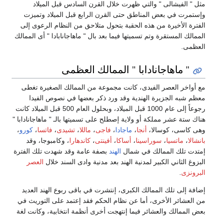
مثل " الفيشالى " والتي ظهرت خلال القرن السادس قبل الميلاد
وإستمرت في بعض المناطق حتى القرن الرابع قبل الميلاد وتميزت
الفترة الأخيرة من هذه الحقبة بتحول متلاحق من النظام الرعوى إلى
الممالك المستقرة وتم تسميتها فيما بعد بال " ماهاجانابادا " أى الممالك
العظمى.
" ماهاجانادابا " الممالك العظمى
مع أواخر العصر الفيدى، كانت مجموعة من الممالك الصغيرة تغطى
معظم شبه الجزيرة الهندية وقد ورد ذكر بعضها في نصوص الفيدا
رجوعاً إلى عام 1000 قبل الميلاد، وبحلول العام 500 قبل الميلاد كانت
هناك ستة عشر مملكة أو ولاية إصطلح على تسميتها بالـ " ماهاجانادابا "
وهى كاسى، كوسالا،
أنجا
،
ماجادا
،
فاجى
،
ماللا
،
تشيدى
،
فاتسا
،
كورو
،
بانشالا
،
ماتسيا
،
سوراسينا
،
أساكا
،
أفينتى
،
كاندهارا
، وكامبوجا، وقد
إمتدت تلك الممالك في شمال
الهند
بصفة عامة وقد شهدت تلك الفترة
البزوغ الثاني الكبير لمدنية الهند بعد مدنية وادى السند خلال
العصر
البرونزى
.
إضافة إلى تلك الممالك الكبرى، إنتشرت في باقى ربوع الهند العديد
من العشائر الأخرى، أما عن نظام الحكم فقد إعتمد على التوريث في
بعض الممالك والعشائر فيما إنتهجت أخرى أنظمة انتخابية، وكانت لغة