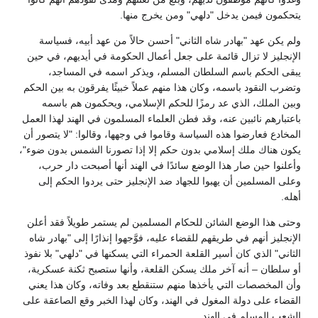
يتحكمون فيمن يدخل "دلهي" ومن يخرج منها.
ولم يكن عهد "بهادر شاه الثاني" أحسن حالاً من عهد أبيه، فسياسة
الإنجليز لا تزال قائمة على جعل أعمال الحكومة في أيديهم، في حين
يبقى الحكم باسم السلطان المسلم، ويذكر اسمه في المساجد،
وتضرب النقود باسمه، وكان هذا منهم عملاً خبيثًا يفرقون به بين الحكم
وبين الملك، الذي عد رمزًا للحكم الإسلامي، ويحكمون هم باسمه
باعتبارهم نائبين عنه، وقد فطن العلماء المسلمون في الهند لهذا العمل
المخادع فعارضوا هذه السياسة وقاموا في وجهها، وقالوا: "لا يتصور أن
يكون هناك ملك إسلامي بدون حكم إلا إذا تصورنا الشمس بدون ضوء"،
وأعلنوا حين صار هذا الوضع سائدًا في الهند أنها أصبحت دار حرب،
وعلى المسلمين أن يهبوا للجهاد ضد الإنجليز حتى يردوا الحكم إلى
أهله.
وحتى هذا الوضع الشائن للحكام المسلمين لم يستمر طويلاً فقد أعلن
الإنجليز أنهم في طريقهم للقضاء عليه، فوَّجهوا إنذارًا إلى "بهادر شاه
الثاني" الذي كان أسير القلعة الحمراء التي يسكنها في "دلهي" بلا نفوذ
أو سلطان – أنه آخر ملك يسكن القلعة، وأنها ستصبح ثكنة عسكرية،
وأن المخصصات التي يأخذها منهم ستنقطع بعد وفاته، وكان هذا يعني
القضاء على دولة المغول في الهند، وكان لهذا الخبر وقع الصاعقة على
الشعب المسلم في الهند.