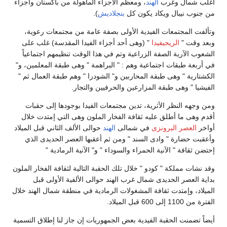
أغلب شمال وغرب
الهند
، ومعظم الأجزاء المأهولة من باكستان وأجزاء
من جنوب نيبال ويكاد يكون كل
بنجلاديش
).
وتألفت المجتمعات الفيدية الأولى بصفة عامة من مجتمعات رعوية،
وبعد وقت "
الريجيفيدا
" (وهى أحد أجزاء الفيدا المقدسة) غلب على
الشعوب الآرية الصفة الزراعية وتم في هذا الوقت تنظيمهم اجتماعياً
في أربعة طبقات اجتماعية وهم : " البراهمة " وهى طبقة المعلمين، و"
الكشتارية " وهى طبقة المحاربين و" الشودرا " وهم طبقة العمال ثم "
الفيشيا " وهى طبقة المزارعين والحرفيين والتجار.
ومن وجهه النظر الأثرية، تدين مجتمعات الفيدا بوجودها إلى حقبات
أقدم وهى ما أطلق عليه ثقافة الفخار الملون وهى التي إمتدت خلال
أواخر
العصر البرونزى
في شمالى
الهند
حوالى الألف الثاني قبل الميلاد
وأعقبت حضارة " وادى السند " ومن ثم أعقبها العصر الحديدى الذي
إحتضن ثقافة " الآنية الحمراء والسوداء " و" الآنية الرمادية "
وقد نشات مملكة " كودو " خلال تلك الحقبة التالية لثقافة الفخار الملون
بداية العصر الحديدى شمال غرب الهند حوالى الألفية الأولى قبل
الميلاد، وإمتدت ثقافة المشغولات الرمادية في منطقة شمال الهند خلال
الفترة من 1100 إلى 600 قبل الميلاد.
أيضاً تضمنت الحقبة الفيدية بعض الجمهوريات إن جاز لنا إطلاق التسمية