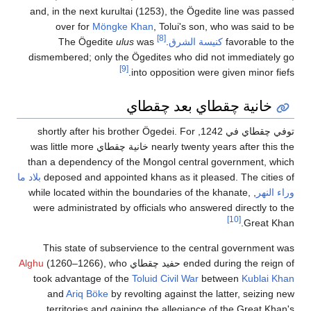
and, in the next kurultai (1253), the Ögedite line was passed
over for
Möngke Khan
, Tolui's son, who was said to be
[8]
favorable to the
كنيسة الشرق
.
The Ögedite
was
ulus
dismembered; only the Ögedites who did not immediately go
[9]
into opposition were given minor fiefs.
خانية چقطاي بعد چقطاي
توفي چقطاي في 1242, shortly after his brother Ögedei. For
nearly twenty years after this the خانية چقطاي was little more
than a dependency of the Mongol central government, which
deposed and appointed khans as it pleased. The cities of
بلاد ما
وراء النهر
, while located within the boundaries of the khanate,
were administrated by officials who answered directly to the
[10]
Great Khan.
This state of subservience to the central government was
ended during the reign of حفيد چقطاي
(1260–1266), who
Alghu
took advantage of the
Toluid Civil War
between
Kublai Khan
and
Ariq Böke
by revolting against the latter, seizing new
territories and gaining the allegiance of the Great Khan's