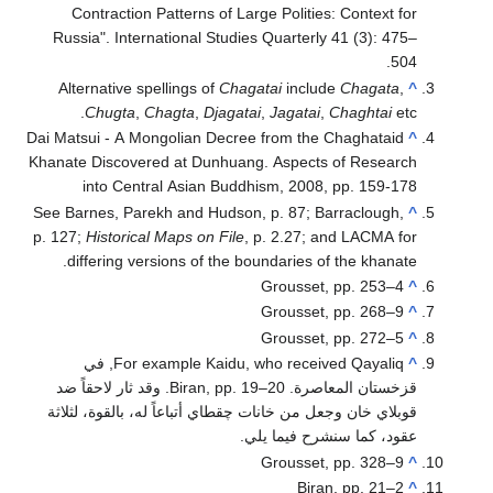
Contraction Patterns of Large Polities: Context for
Russia". International Studies Quarterly 41 (3): 475–
504.
Alternative spellings of
Chagatai
include
Chagata
,
^
Chugta
,
Chagta
,
Djagatai
,
Jagatai
,
Chaghtai
etc.
Dai Matsui - A Mongolian Decree from the Chaghataid
^
Khanate Discovered at Dunhuang. Aspects of Research
into Central Asian Buddhism, 2008, pp. 159-178
See Barnes, Parekh and Hudson, p. 87; Barraclough,
^
p. 127;
Historical Maps on File
, p. 2.27; and LACMA for
differing versions of the boundaries of the khanate.
Grousset, pp. 253–4
^
Grousset, pp. 268–9
^
Grousset, pp. 272–5
^
^
For example Kaidu, who received Qayaliq, في
قزخستان المعاصرة. Biran, pp. 19–20. وقد ثار لاحقاً ضد
قوبلاي خان وجعل من خانات چقطاي أتباعاً له، بالقوة، لثلاثة
عقود، كما سنشرح فيما يلي.
Grousset, pp. 328–9
^
Biran, pp. 21–2
^