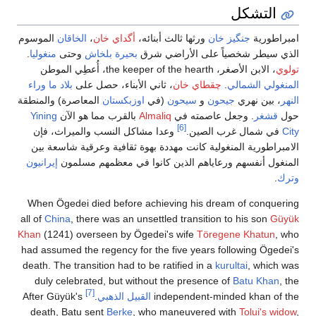
التشكل
امبراطورية
جنگيز خان
ورثها ثالث أبنائه،
أگداي خان
،
الخاقان
الموسوم
الذي سيطر شخصياً على الأراضي شرق
بحيرة بلخاش
وحتى
منغوليا
.
تولوي
، الابن الأصغر، the keeper of the hearth، أُعطِي الموطن
المنغولي الشمالي
.
چقطاي خان
، ثاني الأبناء، حصل على
بلاد ما وراء
النهر
، بين نهري
جيحون
و
سيحون
(في
اوزبكستان
المعاصرة) والمنطقة
حول
قشغر
. وجعل عاصمته في
Almaliq
بالقرب مما هو الآن
Yining
[6]
City
في شمال غرب الصين.
وعدا مشاكل النسب والميراث، فإن
الامبراطورية المنغولية كانت مهددة بهوة ثقافية وعرقية شاسعة بين
المنغول أنفسهم ورعاياهم الذين كانوا في معظمهم مسلمون
إيرانيون
وترك
.
When Ögedei died before achieving his dream of conquering
all of
China
, there was an unsettled transition to his son
Güyük
Khan
(1241) overseen by Ögedei's wife
Töregene Khatun
, who
had assumed the regency for the five years following Ögedei's
death. The transition had to be ratified in a
kurultai
, which was
duly celebrated, but without the presence of
Batu Khan
, the
[7]
independent-minded khan of the
القبيل الذهبي
.
After Güyük's
death, Batu sent
Berke
, who maneuvered with
Tolui's widow
,