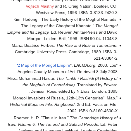
Vojtech Mastny
and R. Craig Nation. Boulder, CO:
Westview Press, 1996. ISBN 0-8133-2420-3
Kim, Hodong. "The Early History of the Moghul Nomads:
The Legacy of the Chaghatai Khanate."
The Mongol
Empire and Its Legacy.
Ed. Reuven Amitai-Preiss and David
Morgan. Leiden: Brill, 1998. ISBN 90-04-11048-8
Manz, Beatrice Forbes.
The Rise and Rule of Tamerlane.
Cambridge University Press: Cambridge, 1989. ISBN 0-
521-63384-2
Map of the Mongol Empire
".
LACMA.org
. 2003. Los
"
Angeles County Museum of Art. Retrieved 8 July 2008.
Mirza Muhammad Haidar.
The Tarikh-i-Rashidi (A History of
the Moghuls of Central Asia)
. Translated by Edward
Denison Ross, edited by N.Elias. London, 1895.
"Mongol Invasions of Russia, 12th-13th Centuries". Map.
Historical Maps on File: Ringbound
. 2nd Ed. Facts on File,
2002. ISBN 0-8160-4600-X
Roemer, H. R. "Timur in Iran."
The Cambridge History of
Iran, Volume 6: The Timurid and Safavid Periods
. Ed. Peter
Jackson and Lawrence Lockhart. London: Cambridge