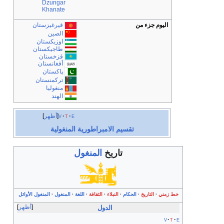
Dzungar
Khanate
اليوم جزء من
قيرغيزستان
الصين
اوزبكستان
طاجيكستان
قزخستان
أفغانستان
پاكستان
تركمنستان
منغوليا
الهند
e
t
v
أظهر
تقسيم الامبراطورية المنغولية
تاريخ
المنغول
خط زمني
التاريخ
الحكام
النبلاء
الثقافة
اللغة
المنغول
المنغول الأوائل
أظهر
الدول
v
t
e