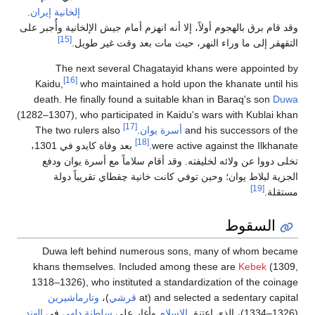
إلخانية
إيران
.
وقد قام برق بالهجوم أولاً، إلا أنه انهزم أمام جيش الإلخانية وأُجبر على
[15]
التقهقر إلى ما وراء النهر، حيث مات بعد وقت غير طويل.
The next several Chagatayid khans were appointed by
[16]
Kaidu,
who maintained a hold upon the khanate until his
death. He finally found a suitable khan in Baraq's son
Duwa
(1282–1307), who participated in Kaidu's wars with Kublai khan
[17]
and his successors of the
أسرة يوان
.
The two rulers also
[18]
were active against the Ilkhanate.
بعد وفاة كايدو في 1301،
تخلى دووا عن ولائه لخليفته. وقد أقام سلاماً مع أسرة يوان ودفع
الجزية لبلاط يوان؛ وحين توفي كانت خانية چقطاي تقريباً دولة
[19]
مستقلة.
السقوط
Duwa left behind numerous sons, many of whom became
khans themselves. Included among these are
Kebek
(1309,
1318–1326), who instituted a standardization of the coinage
and selected a sedentary capital (at
قرشي
)،
وتارماشيرين
(1326–1334)، الذي اعتنق
الإسلام
وأغار على
سلطنة دلهي
في
الهند
.