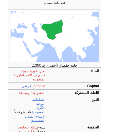
علم خانية چقطاي
خانية چقطاي (أخضر)، ح. 1300.
الحالة
امبراطورية بدوية
قسم من الامبراطورية
المنغولية
Capital
Almaliq
,
قرشي
اللغات المشتركة
المنغولية الوسيطة
الدين
الشامانية
البوذية
تنگرية
المسيحية
ولاحقاً
(أقلية)
الإسلام السني
النقشبندي
الحكومة
شبه-
ملكية انتخابية
،
ولاحقاً
ملكية وراثية