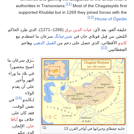
[11]
authorities in Transoxiana.
Most of the Chagatayids first
supported Khubilai but in 1269 they joined forces with the
[12]
.
House of Ögedei
خليفة ألغو، بعد لأي،
غياث الدين برق
(1266–1271)، الذي طرد الحاكم
المُعيَن من قِبل قوبلاي خان في
شين‌جيانگ
سرعان ما اصطدم مع
كايدو
الأقطائي، الذي حصل على دعم من
القبيل الذهبي
وهاجم
[13]
الچقطائيين.
بـَرَق سرعان ما
أصبح محصوراً
في بلاد ما وراء
النهر وأُجبِر
على أن يقدم
الولاء
[14]
لـكايدو.
في
نفس الوقت،
فقد كان على
خلاف مع
أباقا
خان
، الإلخان،
خانية چقطاي وجيرانها في أواخر القرن 13.
الذي حكم