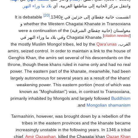
وانتقل مركز الخانية إلى مناطقها الغربية، أي
بلاد ما وراء النهر
.
[20]
انقسمت خانية چقطاي إلى جزئين في ع1340.
It is debatable
whether the Western Chagatai Khanate in Transoxiana و
مغولستان (خانية چقطاي الشرقية) were a continuation of the
[
citation needed
]
Chagatai Khanate.
وفي بلاد ما وراء النهر في
الغرب، the mostly Muslim Mongol tribes, led by the
Qara'unas
amirs, seized control. In order to maintain a link to the house of
Genghis Khan, the amirs set several of his descendants on the
throne, though these khans ruled in name only and had no real
power. The eastern part of the khanate, meanwhile, had been
largely autonomous for several years as a result of the khans'
weakening power. This eastern portion (most of which was
known as "Moghulistan") was, in contrast to Transoxiana,
primarily inhabited by Mongols and largely followed
Buddhism
.
and
Mongolian shamanism
Tarmashirin, however, was brought down by a rebellion of the
tribes in the eastern provinces and the khanate became
increasingly unstable in the following years. In 1346 a tribal
chief,
Amir Qazaghan
, killed the Chagatai khan
Qazan Khan