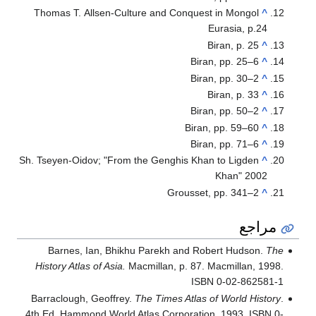
Thomas T. Allsen-Culture and Conquest in Mongol
^
Eurasia, p.24
Biran, p. 25
^
Biran, pp. 25–6
^
Biran, pp. 30–2
^
Biran, p. 33
^
Biran, pp. 50–2
^
Biran, pp. 59–60
^
Biran, pp. 71–6
^
Sh. Tseyen-Oidov; "From the Genghis Khan to Ligden
^
Khan" 2002
Grousset, pp. 341–2
^
مراجع
Barnes, Ian, Bhikhu Parekh and Robert Hudson.
The
History Atlas of Asia.
Macmillan, p. 87. Macmillan, 1998.
ISBN 0-02-862581-1
Barraclough, Geoffrey.
The Times Atlas of World History
.
4th Ed. Hammond World Atlas Corporation, 1993. ISBN 0-