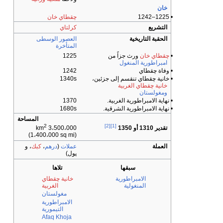
خان
• 1225–1242
چقطاي خان
التشريع
كرلتاي
الحقبة التاريخية
العصور الوسطى
المتأخرة
•
چقطاي خان
ورث جزاً من
1225
امبراطورية المنغول
• وفاة چقطاي
1242
• خانية چقطاي تنقسم إلى جزئين،
1340s
خانية چقطاي الغربية
ومغولستان
• نهاية الامبراطورية الغربية.
1370
• نهاية الامبراطورية الشرقية.
1680s
المساحة
2
[2]
[1]
تقدير 1310 أو 1350
3،500،000 km
(1،400،000 sq mi)
العملة
عملات
(
درهم
،
كبك
، و
پول)
سبقها
تلاها
الامبراطورية
خانية چقطاي
المنغولية
الغربية
مغولستان
الامبراطورية
التيمورية
Afaq Khoja