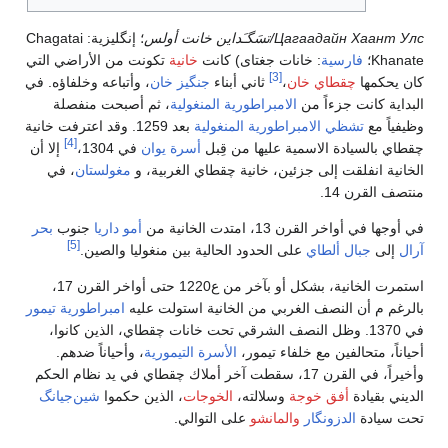
Цагаадайн Хаант Улс/تسَگـَداين خانت أولس
؛ إنگليزية:
Chagatai
Khanate
؛
فارسية
:
خانات جغتای
) كانت
خانية
تكونت من الأراضي التي
[3]
كان يحكمها
چقطاي خان
،
ثاني أبناء
جنگيز خان
، وأتباعه وخلفاؤه. في
البداية كانت جزءاً من
الامبراطورية المنغولية
، ثم أصبحت منفصلة
وظيفياً مع
تشظي الامبراطورية المنغولية
بعد 1259. وقد اعترفت خانية
[4]
چقطاي بالسيادة الاسمية عليها من قِبل
أسرة يوان
في 1304،
إلا أن
الخانية انفلقت إلى جزئين، خانية چقطاي الغربية، و
مغولستان
، في
منتصف القرن 14.
في أوجها في أواخر القرن 13، امتدت الخانية من
أمو داريا
جنوب
بحر
[5]
آرال
إلى
جبال ألطاي
على الحدود الحالية بين منغوليا والصين.
استمرت الخانية، بشكل أو بآخر من ع1220 حتى أواخر القرن 17،
بالرغم م أن النصف الغربي من الخانية استولت عليه
امبراطورية تيمور
في 1370. وظل النصف الشرقي تحت خانات چقطاي، الذين كانوا،
أحياناً، متحالفين مع خلفاء تيمور،
الأسرة التيمورية
، وأحياناً ضدهم.
وأخيراً، في القرن 17، سقطت آخر أملاك چقطاي في يد نظام الحكم
الديني بقيادة
أفق خوجة
وسلالته،
الخوجات
، الذين حكموا
شين‌جيانگ
تحت سيادة
الدزونگار
والمانشو
على التوالي.