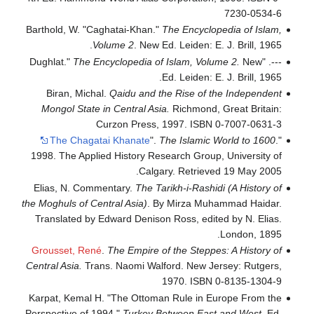
7230-0534-6
Barthold, W. "Caghatai-Khan."
The Encyclopedia of Islam,
Volume 2
. New Ed. Leiden: E. J. Brill, 1965.
The Encyclopedia of Islam, Volume 2.
New
---. "Dughlat."
Ed. Leiden: E. J. Brill, 1965.
Biran, Michal.
Qaidu and the Rise of the Independent
Mongol State in Central Asia.
Richmond, Great Britain:
Curzon Press, 1997. ISBN 0-7007-0631-3
The Chagatai Khanate
".
The Islamic World to 1600
.
"
1998. The Applied History Research Group, University of
Calgary. Retrieved 19 May 2005.
Elias, N. Commentary.
The Tarikh-i-Rashidi (A History of
the Moghuls of Central Asia)
. By Mirza Muhammad Haidar.
Translated by Edward Denison Ross, edited by N. Elias.
London, 1895.
Grousset, René
.
The Empire of the Steppes: A History of
Central Asia.
Trans. Naomi Walford. New Jersey: Rutgers,
1970. ISBN 0-8135-1304-9
Karpat, Kemal H. "The Ottoman Rule in Europe From the
Perspective of 1994."
Turkey Between East and West
. Ed.