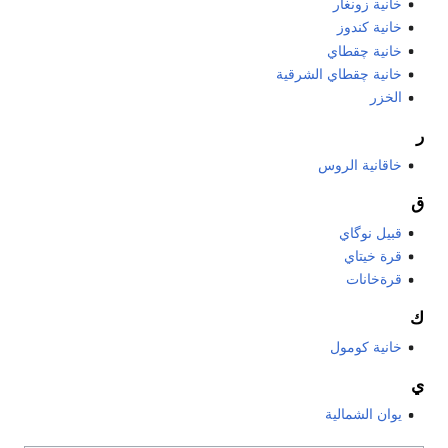
خانية زونغار
خانية كندوز
خانية چقطاي
خانية چقطاي الشرقية
الخزر
ر
خاقانية الروس
ق
قبيل نوگاي
قرة خيتاي
قرةخانات
ك
خانية كومول
ي
يوان الشمالية