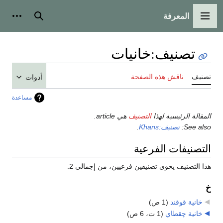
المعرفة
القائمة الرئيسية
بحث
أدوات
تصنيف
:
خانيات
تصنيف
ناقش هذه الصفحة
أدوات
مساعدة
المقالة الرئيسية لهذا
التصنيف
هي article.
See also:
تصنيف:Khans
.
التصنيفات الفرعية
هذا التصنيف يحوي تصنيفين فرعيين، من إجمالي 2.
خ
خانية قوقند
‏
(1 ص)
خانية چقطاي
‏
(1 ت، 6 ص)