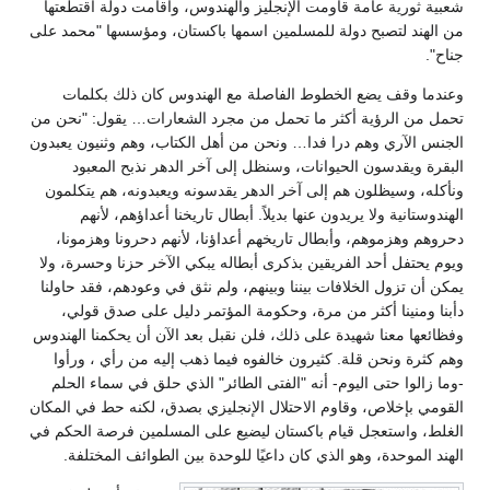
شعبية ثورية عامة قاومت الإنجليز والهندوس، وأقامت دولة اقتطعتها
من الهند لتصبح دولة للمسلمين اسمها باكستان، ومؤسسها "محمد على
جناح".
وعندما وقف يضع الخطوط الفاصلة مع الهندوس كان ذلك بكلمات
تحمل من الرؤية أكثر ما تحمل من مجرد الشعارات… يقول: "نحن من
الجنس الآري وهم درا فدا… ونحن من أهل الكتاب، وهم وثنيون يعبدون
البقرة ويقدسون الحيوانات، وسنظل إلى آخر الدهر نذبح المعبود
ونأكله، وسيظلون هم إلى آخر الدهر يقدسونه ويعبدونه، هم يتكلمون
الهندوستانية ولا يريدون عنها بديلاً. أبطال تاريخنا أعداؤهم، لأنهم
دحروهم وهزموهم، وأبطال تاريخهم أعداؤنا، لأنهم دحرونا وهزمونا،
ويوم يحتفل أحد الفريقين بذكرى أبطاله يبكي الآخر حزنا وحسرة، ولا
يمكن أن تزول الخلافات بيننا وبينهم، ولم نثق في وعودهم، فقد حاولنا
دأبنا ومنينا أكثر من مرة، وحكومة المؤتمر دليل على صدق قولي،
وفظائعها معنا شهيدة على ذلك، فلن نقبل بعد الآن أن يحكمنا الهندوس
وهم كثرة ونحن قلة. كثيرون خالفوه فيما ذهب إليه من رأي ، ورأوا
-وما زالوا حتى اليوم- أنه "الفتى الطائر" الذي حلق في سماء الحلم
القومي بإخلاص، وقاوم الاحتلال الإنجليزي بصدق، لكنه حط في المكان
الغلط، واستعجل قيام باكستان ليضيع على المسلمين فرصة الحكم في
الهند الموحدة، وهو الذي كان داعيًا للوحدة بين الطوائف المختلفة.