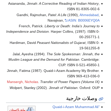
Asiananda,
Jinnah: A Corrective Reading of Indian History
,
ISBN 81-8305-002-6
Gandhi, Rajmohan,
Patel: A Life
(1990),
Ahmedabad
,
Navajivan,
ASIN: B0006EYQ0A
French, Patrick.
Liberty or Death: India's Journey to
Independence and Division
. Harper Collins, (1997). ISBN 0-
00-255771-1
Hardiman, David
Peasant Nationalists of Gujarat
, ISBN 0-
19-561255-8
Jalal, Ayesha (1994).
The Sole Spokesman: Jinnah, the
Muslim League and the Demand for Pakistan
. Cambridge:
CUP. ISBN 0-521-45850-1
Jinnah, Fatima (1987). Quaid-i-Azam Academy My Brother.
ISBN 969-413-036-0
Mansergh, Nicholas
.
Transfer of Power Papers (Volume IX)
Wolpert, Stanley (2002).
Jinnah of Pakistan
. Oxford: OUP.
وصلات خارجية
"Quaid-i-Azam Muhammad Ali
بوابة پاكستان