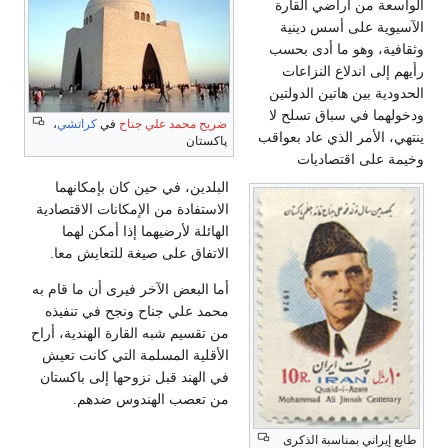
الواسعة من أراضي القارة
الآسيوية على أسس دينية
وثقافية، وهو ما أدى بحسب
رأيهم إلى اندلاع النزاعات
الحدودية بين هاتين الدولتين
ودخولهما في سباق تسلح لا
ضريح محمد علي جناح
في
كراتشي
،
ينتهي، الأمر الذي عاد بعواقب
پاكستان
وخيمة على اقتصاديات
البلدين، في حين كان بإمكانهما
الاستفادة من الإمكانات الاقتصادية
الهائلة لأرضيهما إذا أمكن لهما
الاتفاق على صيغة للتعايش معا.
أما البعض الآخر فيرى أن ما قام به
محمد علي جناح ونجح في تنفيذه
من تقسيم شبه القارة الهندية، أراح
الأقلية المسلمة التي كانت تعيش
في الهند قبل نزوحها إلى باكستان
من تعصب الهندوس ضدهم.
طابع إيراني بمناسبة الذكرى