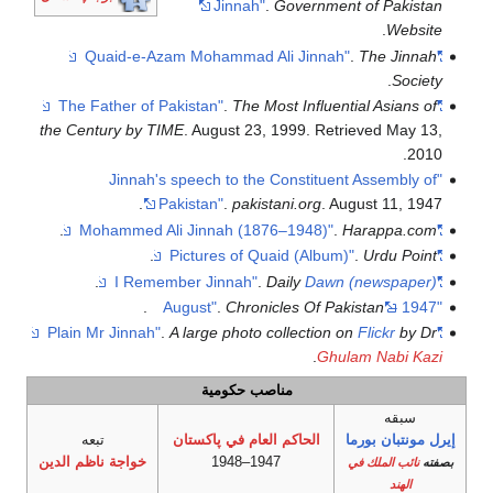
Jinnah"
.
Government of Pakistan
.
Website
.
The Jinnah
"Quaid-e-Azam Mohammad Ali Jinnah"
.
Society
.
The Most Influential Asians of
"The Father of Pakistan"
the Century by TIME
. August 23, 1999
. Retrieved
May 13,
.
2010
"Jinnah's speech to the Constituent Assembly of
Pakistan"
.
pakistani.org
. August 11, 1947.
.
.
Harappa.com
"Mohammed Ali Jinnah (1876–1948)"
.
.
Urdu Point
"Pictures of Quaid (Album)"
.
.
Daily
Dawn (newspaper)
"I Remember Jinnah"
.
.
Chronicles Of Pakistan
"1947 – August"
.
A large photo collection on
Flickr
by Dr
"Plain Mr Jinnah"
.
Ghulam Nabi Kazi
مناصب حكومية
سبقه
إيرل مونتبان بورما
الحاكم العام في پاكستان
تبعه
1947–1948
خواجة ناظم الدين
بصفته
نائب الملك في
الهند