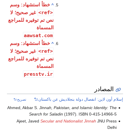
خطأ استشهاد: وسم
^
<ref>
غير صحيح؛ لا
نص تم توفيره للمراجع
المسماة
aawsat.com
خطأ استشهاد: وسم
^
<ref>
غير صحيح؛ لا
نص تم توفيره للمراجع
المسماة
presstv.ir
المصادر
إسلام أون لاين: انفصال دولة بنجلاديش عن باكستان
تصريح
Ahmed, Akbar S.
Jinnah, Pakistan, and Islamic Identity: The
Search for Saladin
(1997). ISBN 0-415-14966-5
Ajeet, Javed
Secular and Nationalist Jinnah
JNU Press
Delhi