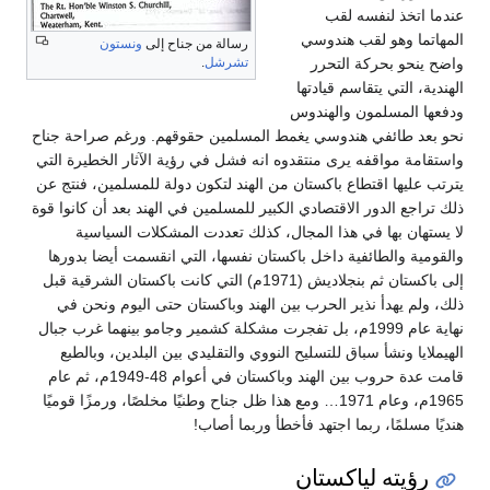
عندما اتخذ لنفسه لقب
المهاتما وهو لقب هندوسي
رسالة من جناح إلى
ونستون
واضح ينحو بحركة التحرر
تشرشل
.
الهندية، التي يتقاسم قيادتها
ودفعها المسلمون والهندوس
نحو بعد طائفي هندوسي يغمط المسلمين حقوقهم. ورغم صراحة جناح
واستقامة مواقفه يرى منتقدوه انه فشل في رؤية الآثار الخطيرة التي
يترتب عليها اقتطاع باكستان من الهند لتكون دولة للمسلمين، فنتج عن
ذلك تراجع الدور الاقتصادي الكبير للمسلمين في الهند بعد أن كانوا قوة
لا يستهان بها في هذا المجال، كذلك تعددت المشكلات السياسية
والقومية والطائفية داخل باكستان نفسها، التي انقسمت أيضا بدورها
إلى باكستان ثم بنجلاديش (1971م) التي كانت باكستان الشرقية قبل
ذلك، ولم يهدأ نذير الحرب بين الهند وباكستان حتى اليوم ونحن في
نهاية عام 1999م، بل تفجرت مشكلة كشمير وجامو بينهما غرب جبال
الهيملايا ونشأ سباق للتسليح النووي والتقليدي بين البلدين، وبالطبع
قامت عدة حروب بين الهند وباكستان في أعوام 48-1949م، ثم عام
1965م، وعام 1971… ومع هذا ظل جناح وطنيًا مخلصًا، ورمزًا قوميًا
هنديًا مسلمًا، ربما اجتهد فأخطأ وربما أصاب!
رؤيته لپاكستان