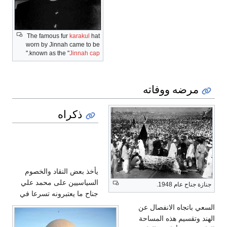
The famous fur
karakul
hat
worn by Jinnah came to be
."
known as the "
Jinnah cap
مرضه ووفاته
ذكراه
نقد
يأخذ بعض النقاد والخصوم
السياسيين على محمد علي
جنازة جناح عام 1948.
جناح ما يعتبرونه تسرعا في
السعي باتجاه الانفصال عن
الهند وتقسيم هذه المساحة