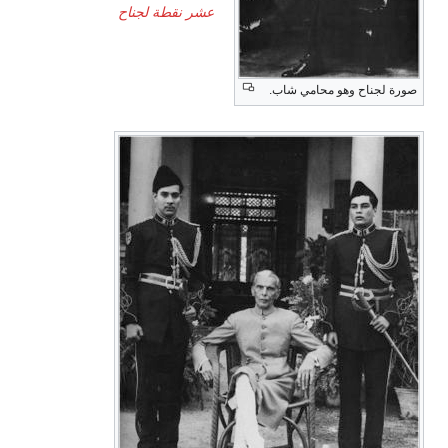
عشر نقطة لجناح
صورة لجناح وهو محامي شاب.