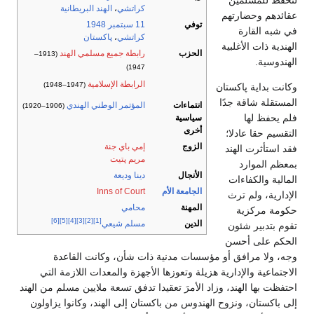
لتحفظ للمسلمين
كراتشي
،
الهند البريطانية
عقائدهم وحضارتهم
توفي
11 سبتمبر
1948
في شبه القارة
كراتشي
،
پاكستان
الهندية ذات الأغلبية
الحزب
رابطة جميع مسلمي الهند
(1913–
الهندوسية.
1947)
الرابطة الإسلامية
(1947–1948)
وكانت بداية پاكستان
المستقلة شاقة جدًا
انتماءات
المؤتمر الوطني الهندي
(1906–1920)
فلم يحفظ لها
سياسية
أخرى
التقسيم حقا عادلا؛
الزوج
إمي باي جنة
فقد استأثرت الهند
مريم پتيت
بمعظم الموارد
الأنجال
دينا وديعة
المالية والكفاءات
الجامعة الأم
Inns of Court
الإدارية، ولم ترث
المهنة
محامي
حكومة مركزية
[6]
[5]
[4]
[3]
[2]
[1]
الدين
مسلم شيعي
تقوم بتدبير شئون
الحكم على أحسن
وجه، ولا مرافق أو مؤسسات مدنية ذات شأن، وكانت القاعدة
الاجتماعية والإدارية هزيلة وتعوزها الأجهزة والمعدات اللازمة التي
احتفظت بها الهند، وزاد الأمرَ تعقيدا تدفق تسعة ملايين مسلم من الهند
إلى باكستان، ونزوح الهندوس من باكستان إلى الهند، وكانوا يزاولون