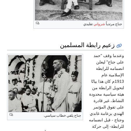
جناج مرتدياً
شرواني
تقليدي
زعيم رابطة المسلمين
وعندما وقف "حمد
على جناح" ليعلن
انضمامه للرابطة
الإسلامية عام
1913م كان هذا بيانًا
لتحويل الرابطة من
هيئة سياسية محدودة
النشاط، غير قادرة
على تفوق المؤتمر
الهندي بزعامة غاندي
جناح يلقي خطاب سياسي.
وجناح - قبل انضمامه
للرابطة- إلى حركة