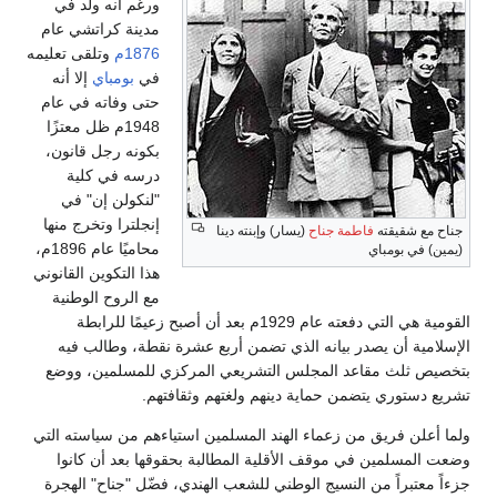
ورغم أنه ولد في
مدينة كراتشي عام
1876م
وتلقى تعليمه
في
بومباي
إلا أنه
حتى وفاته في عام
1948م ظل معتزًا
بكونه رجل قانون،
درسه في كلية
"لنكولن إن" في
إنجلترا وتخرج منها
جناح مع شقيقته
فاطمة جناح
(يسار) وإبنته دينا
محاميًا عام 1896م،
(يمين) في بومباي
هذا التكوين القانوني
مع الروح الوطنية
القومية هي التي دفعته عام 1929م بعد أن أصبح زعيمًا للرابطة
الإسلامية أن يصدر بيانه الذي تضمن أربع عشرة نقطة، وطالب فيه
بتخصيص ثلث مقاعد المجلس التشريعي المركزي للمسلمين، ووضع
تشريع دستوري يتضمن حماية دينهم ولغتهم وثقافتهم.
ولما أعلن فريق من زعماء الهند المسلمين استياءهم من سياسته التي
وضعت المسلمين في موقف الأقلية المطالبة بحقوقها بعد أن كانوا
جزءاً معتبراً من النسيج الوطني للشعب الهندي، فضّل "جناح" الهجرة