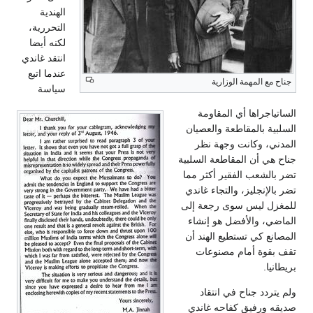
الهندية
التحررية،
لكنه أيضا
انتقد غاندي
عندما اتبع
جناح مع المهمة الوزارية
سياسة
الساتياجراها أي المقاومة
السلبية بالمقاطعة والعصيان
المدني، وكانت وجهة نظر
جناح هي أن المقاطعة السلبية
تضر بالشعب الفقير أكثر مما
تضر بالإنجليز، والتجاء غاندي
للمغزل ليس سوى رجعة إلى
الماضي، والأفضل هو إنشاء
المصانع كي تستطيع الهند أن
تقف بقوة أمام مصنوعات
بريطانيا.
ولم يتردد جناح في انتقاد
صديقه ورفيق كفاحه غاندي