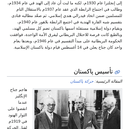
إلى إنجلترا عام 1930م، لكنه ما لبث أن عاد إلى الهند في عام 1934م،
وطالب في اجتماع الرابطة الذي عقد عام 1937م بالاستقلال التام
للمسلمين ضمن اتحاد فيدرالي هندي إسلامي، ثم صعّد مطالبه فنادى
بتقسيم شبه القارة الهندية في اجتمع الرابطة بلاهور عام 1940م،
وبقيام دولة إسلامية مستقلة اسمها باكستان تضم كل مسلمي الهند،
وبالطبع كانت فرصة للاحتلال البريطاني ليفرق الأمة الواحدة، فوافقت
الحكومة البريطانية على مبدأ التقسيم في عام 1946م، وبعدها بعام
واحد كان جناح يعلن في 14 أغسطس قيام دولة باكستان الإسلامية.
تأسيس پاكستان
المقالة الرئيسية:
حركة پاكستان
هاجم جناح
الإنگليز
عندما
انقضوا على
الثوار الهنود
في 1919م
لقتل الحركة