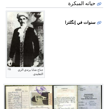
حياته المبكرة
سنوات في إنگلترا
جناح شابا يرتدي الزي
التقليدي.