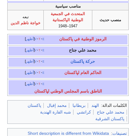
مناصب سياسية
المتحدث في الجمعية
تبعه
منصب حديث
الوطنية الپاكستانية
خواجة ناظم الدين
1947–1948
الرموز الوطنية في پاكستان
e
t
v
أظهر
محمد علي جناح
e
t
v
أظهر
حركة پاكستان
e
t
v
أظهر
الحاكم العام لپاكستان
e
t
v
أظهر
e
t
v
أظهر
الناطق باسم المجلس الوطني لپاكستان
الكلمات الدالة:
الهند
بريطانيا
محمد إقبال
پاكستان
محمد علي جناح
كراتشي
شبه القارة الهندية
پاكستان الشرقية
تصنيفات
:
Short description is different from Wikidata