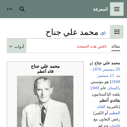
المعرفة
القائمة الرئيسية
بحث
أدوات
محمد علي جناح
تبديل عرض جدول المحتويات
مقالة
ناقش هذه الصفحة
أدوات
محمد علي جناح
(و.
محمد علي جناح
25 ديسمبر
1876
-
قائد أعظم
ت.
11 سبتمبر
1948
) هو مؤسس
پاكستان
عام
1949
.
يلقبه الپاكستانيون
بقائدي أعظم
(بالعربية
القائد
العظيم
أو الكبير).
رفض التعاون مع
غاندي
، وتزعم