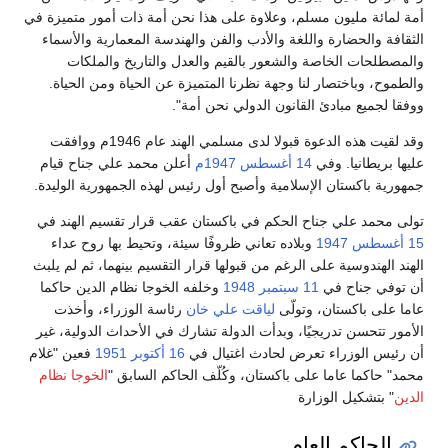
أمة لمائة مليون مسلم، وعلاوة على هذا نحن أمة ذات أمور متميزة في
الثقافة والحضارة واللغة والأدب والفن والهندسة المعمارية والأسماء
والمصطلحات الخاصة والشعور بالقيم والعدل والتاريخ والملكات
والطموح، وباختصار لنا وجهة نظرنا المتميزة عن الحياة ومن الحياة.
ووفقا لجميع مبادئ القانون الدولي نحن أمة".
وقد لقيت هذه الدعوة قبولا لدى مسلمي الهند عام 1946م ووافقت
عليها بريطانيا. وفي
14 أغسطس
1947م
أعلن محمد علي جناح قيام
جمهورية باكستان الإسلامية وأصبح أول رئيس لهذه الجمهورية الوليدة.
تولى محمد علي جناح الحكم في باكستان عقب قرار تقسيم الهند في
15 أغسطس
1947
وبلاده تعاني ظروفًا سيئة، وتحيط بها روح عداء
الهند الهندوسية على الرغم من قبولها قرار التقسيم بينهما، ثم لم يلبث
أن توفي جناح في
11 سبتمبر
1948
وخلفه الخوجا نظام الدين حاكما
عاما على باكستان، وتولّى
لياقت علي خان
رئاسة الوزراء، وأخذت
الأمور تتحسن تدريجيًا، وبدأت الدولة تشارك في الأحداث الدولية، غير
أن رئيس الوزراء تعرض لحادث اغتيال في
16 أكتوبر
1951
فعين "غلام
محمد" حاكما عاما على باكستان، وكُلّف الحاكم السابق "
الخوجا نظام
الدين
" بتشكيل الوزارة
الحاكم العام