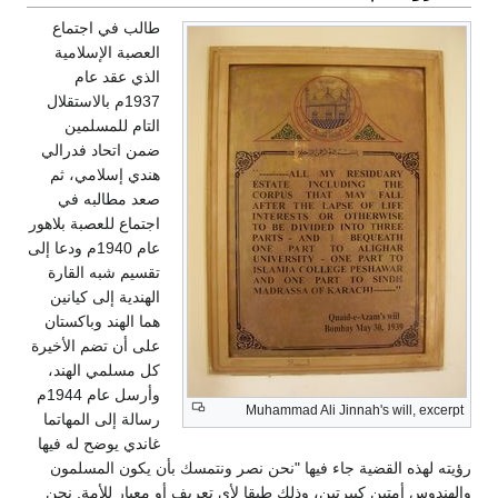
طالب في اجتماع
العصبة الإسلامية
الذي عقد عام
1937م بالاستقلال
التام للمسلمين
ضمن اتحاد فدرالي
هندي إسلامي، ثم
صعد مطالبه في
اجتماع للعصبة بلاهور
عام 1940م ودعا إلى
تقسيم شبه القارة
الهندية إلى كيانين
هما الهند وباكستان
على أن تضم الأخيرة
كل مسلمي الهند،
وأرسل عام 1944م
Muhammad Ali Jinnah's will, excerpt
رسالة إلى المهاتما
غاندي يوضح له فيها
رؤيته لهذه القضية جاء فيها "نحن نصر ونتمسك بأن يكون المسلمون
والهندوس أمتين كبيرتين، وذلك طبقا لأي تعريف أو معيار للأمة. نحن