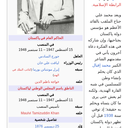
الرابطة الإسلامية
.
ويعد محمد علي
جناح الملقب بالقائد
الأعظم هو مؤسس
دولة پاكستان
الحاكم العام في پاكستان
بجناحيها، وإن شاركه
في المنصب
في هذه الفكرة دعاة
15 أغسطس 1947 – 11 سبتمبر 1948
آخرون يأتي في
العاهل
جورج السادس
مقدمتهم الشاعر
رئيس الوزراء
لياقت علي خان
الكبير
محمد إقبال
سبقه
إيرل مونتباتن بورما
(
كنائب الملك في
الذي كان يحلم
الهند
)
بإنشاء وطن
خلفه
خواجة ناظم الدين
للمسلمين في شبه
الناطق باسم المجلس الوطني لپاكستان
القارة الهندية، ولكنه
في المنصب
لم يعش حتى يرى
11 أغسطس 1947 – 11 سبتمبر 1948
ما كان يتمناه ويحلم
سبقه
تأسيس المنصب
به حقيقة؛ إذ توفي
خلفه
Maulvi Tamizuddin Khan
سنة
1938
قبل أن
تفاصيل شخصية
تظهر دولة پاكستان
وُلِد
25 ديسمبر
1876