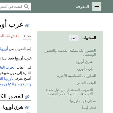
المعرفة
القائمة الرئيسية
غرب أور
مقالة
ناقش هذه ال
المحتويات
أخف
(تم التحويل من
أوروبا
العصور الكلاسيكية القديمة والعصور
الوسطى
غرب أوروپا
Western Europe، هي مجموعة من البلدان تقع في منطقة غرب قارة
شرق أوروپا
في أعقاب
الحرب العالم
غرب أوروپا
القارة إلى دول شيوعية
التطورات السياسية الأخيرة
أصبح يعرف
بأوروبا ال
الوقت الحالي
وتشيكوسلوڤاكيا
وروما
التعريف المستقبل من قبل شعبة
الاحصاءات التابعة للأمم المتحدة
العصور الك
سكان غرب اوروپا
شرق أوروپا
انظر أيضاً