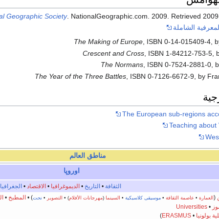
al Geographic Society
. NationalGeographic.com. 2009
. Retrieved
2009
معرفية الشاملة
The Making of Europe
, ISBN 0-14-015409-4, by
Crescent and Cross
, ISBN 1-84212-753-5, 
The Normans
, ISBN 0-7524-2881-0, 
, ISBN 0-7126-6672-9, by Fr
جية
The European sub-regions acco
Teaching about
West
مناطق
العالم
اوروپا
الثقافة
•
التاريخ
•
الديموغرافيا
•
الاقتصاد
•
الجغرافيا
(
) •
المطبخ
•
ال
العمارة
•
عاصمة الثقافة
•
موسيقى كلاسيكية
•
السينما
(
مهرجانات الأفلام
) •
التصوير
•
نحت
وز
•
Universities
ية بولونيا
•
ERASMUS
)