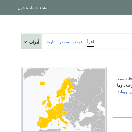
إنشاء حساب
دخول
اقرأ
عرض المصدر
تاريخ
أدوات
 فانقسمت
عية، وما
يا
وبولندا