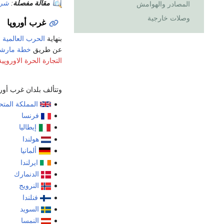
مقالة مفصلة
:
شرق
المصادر والهوامش
وصلات خارجية
غرب أوروپا
بنهاية
الحرب العالمية ال
عن طريق
خطة مارشا
التجارة الحرة الاوروپية
وتتألف بلدان غرب أور
المملكة المتح
فرنسا
إيطاليا
هولندا
ألمانيا
ايرلندا
الدنمارك
النرويج
فنلندا
السويد
النمسا