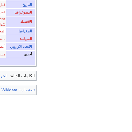
التاريخ
قبل 
عدد 
الديموغرافيا
pita
الاقتصاد
AEC
الجغرافيا
المس
السياسة
منظم
الاتحاد الاوروپي
أعض
أخرى
مستخ
الكلمات الدالة:
الحرب
تصنيفات
:
m Wikidata