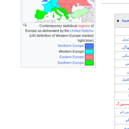
اصمة
Contemporary statistical
regions
of
Europe as delineated by the
United Nations
(UN definition of Western Europe marked
كسل
light blue):
Northern Europe
هاگن
Western Europe
نكي
Eastern Europe
Southern Europe
يس
ن
افيك
سمبورگ
ردام
و
نة