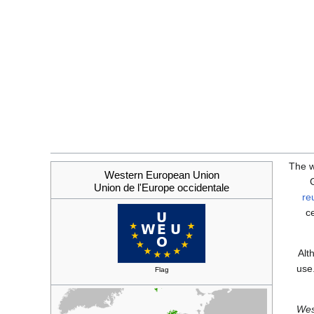
The w
Western European Union
Union de l'Europe occidentale
re
c
Alt
use
Flag
Wes