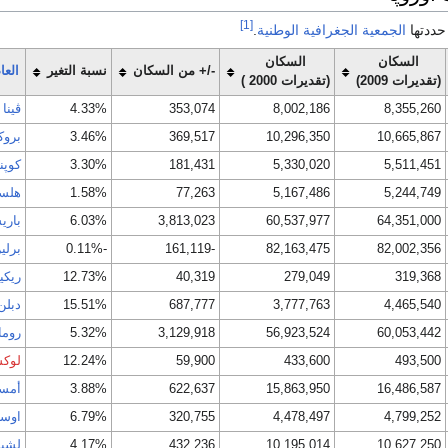
[1]
حددتها
الجمعية الجغرافية الوطنية
.
السكان
السكان
-/+ من السكان
نسبة التغير
الع
(تقديرات 2009)
(تقديرات 2000 )
8,355,260
8,002,186
353,074
4.33%
ڤينا
10,665,867
10,296,350
369,517
3.46%
برو
5,511,451
5,330,020
181,431
3.30%
كوپن
5,244,749
5,167,486
77,263
1.58%
هلس
64,351,000
60,537,977
3,813,023
6.03%
بار
82,002,356
82,163,475
-161,119
-0.11%
برلي
319,368
279,049
40,319
12.73%
ريكي
4,465,540
3,777,763
687,777
15.51%
دبلن
60,053,442
56,923,524
3,129,918
5.32%
روما
493,500
433,600
59,900
12.24%
لوك
16,486,587
15,863,950
622,637
3.88%
أمست
4,799,252
4,478,497
320,755
6.79%
اوسل
10,627,250
10,195,014
432,236
4.17%
لشبو