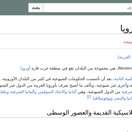
بحث
وپا
صفحة
 الغربية
)
أوروپا
.
ية الثانية
، بعد أن تأسست الحكومات الشيوعية في كثير من البلدان الأوروبية،
 وأخرى غير شيوعية، وتألف ما أصبح يعرف بأوروبا الغربية من الدول غير الشيو
شرقية
من الدول الشيوعية، وهي
ألبانيا
والاتحاد السوڤيتي
وألمانيا الشرقية
وبلغار
[2]
نيا
والمجر
ويوغوسلاڤيا
.
لاسيكية القديمة والعصور الوسطى