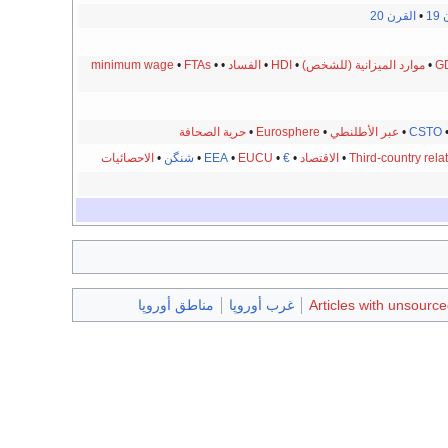
19
•
القرن 20
GD
•
موارد الميزانية
(للشخص)
•
HDI
•
الفساد
•
•
FTAs
•
minimum wage
CSTO
•
عبر الأطلنطي
•
Eurosphere
•
حرية الصحافة
Third-country rela
الاقتصاد
•
€
•
EUCU
•
EEA
•
شنگن
•
الاحصائيات
Articles with unsour
غرب أوروپا
مناطق أوروپا