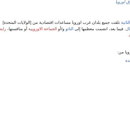
 أوروپا
ثانية
تلقت جميع بلدان غرب اوروپا مساعدات اقتصادية من [الولايات المتحدة]
ل
. فيما بعد، انضمت معظمها إلى
الناتو
و/أو
الجماعة الاوروپية
أو منافستها،
رابط
.
وپا من:
دة