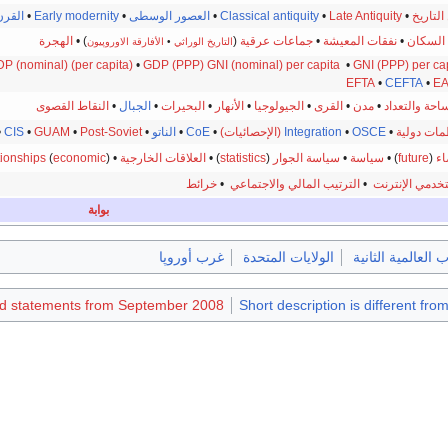
التاريخ
•
Late Antiquity
•
Classical antiquity
•
العصور الوسطى
•
Early modernity
•
القرن 
السكان
•
نفقات المعيشة
•
جماعات عرقية
(
) •
الهجرة
التاريخ الوراثي
•
الأفارقة الاوروپيون
P (nominal)
(per capita)
•
GDP (PPP)
GNI (nominal) per capita
•
GNI (PPP) per ca
EFTA
•
CEFTA
•
E
احة والتعداد
•
مدن
•
القرى
•
الجيولوجيا
•
الأنهار
•
البحيرات
•
الجبال
•
النقاط القصوى
ات دولية
•
OSCE
•
Integration
(الإحصائيات)
•
CoE
•
الناتو
•
Post-Soviet
•
GUAM
•
CIS
•
اء
(
future
) •
سياسة
•
سياسة الجوار
(
statistics
) •
العلاقات الخارجية
•
) •
economic
(
tionships
دمي الإنترنت
•
الترتيب المالي والاجتماعي
•
خرائط
بوابة
 العالمية الثانية
الولايات المتحدة
غرب أوروپا
ced statements from September 2008
Short description is different fro