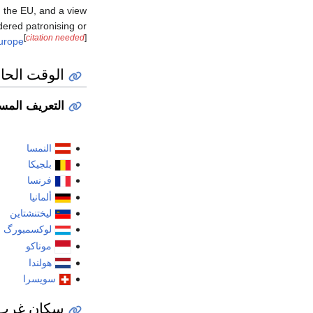
 the EU, and a view
dered patronising or
[
citation needed
]
urope
الوقت الحا
التعريف المست
النمسا
بلجيكا
فرنسا
ألمانيا
ليختنشتاين
لوكسمبورگ
موناكو
هولندا
سويسرا
سكان غرب ا