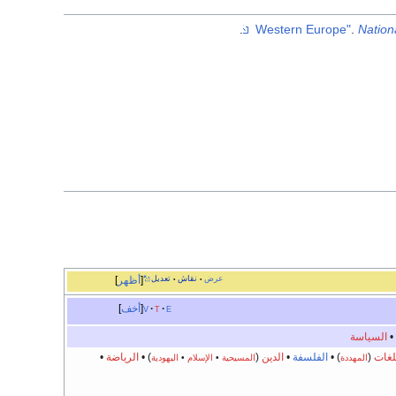
.
.
Nation
عرض
نقاش
تعديل
أظهر
•
•
e
t
v
أخف
•
السياسة
لغات
(
) •
الفلسفة
•
الدين
(
) •
الرياضة
•
المهددة
المسيحية
•
الإسلام
•
اليهودية