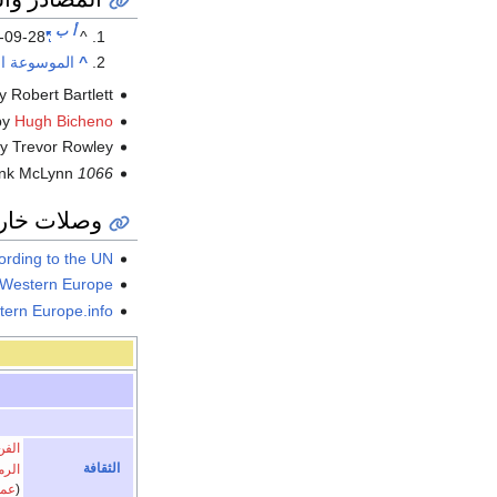
أ
ب
-09-28
"Western Europe"
^
^
الموسوعة ال
 Robert Bartlett
by
Hugh Bicheno
by Trevor Rowley
ank McLynn
1066 The Year of the Three Battles
وصلات خار
rding to the UN
 Western Europe
ern Europe.info
الفن
الثقافة
الرم
(
عمل