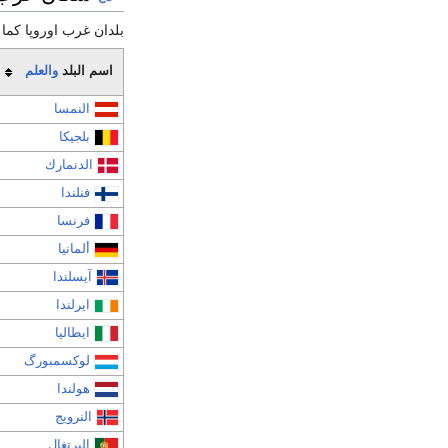
بلدان غرب اوروپا كما 
اسم البلد
والعلم
النمسا
بلجيكا
الدنمارك
فنلندا
فرنسا
ألمانيا
آيسلندا
ايرلندا
ايطاليا
لوكسمبورگ
هولندا
النرويج
البرتغال