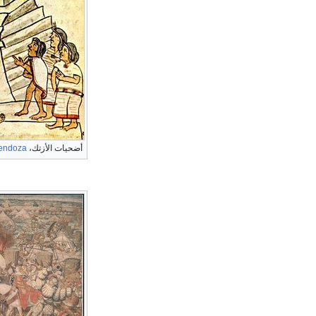
أضحيات الأزتك،
endoza