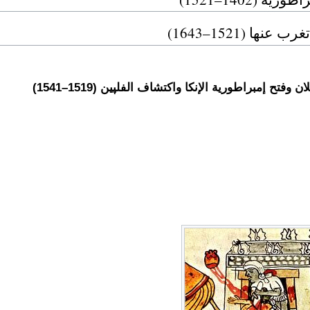
نها (1521–1643)
 وفتح إمبراطورية الإنكا واكتشاف الفلپين (1519–1541)