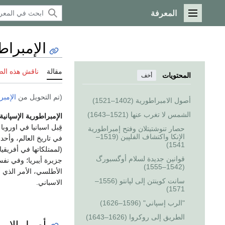
المعرفة
القائمة الرئيسية
الإمبراط
مقالة
ناقش هذه ال
المحتويات
أخف
(تم التحويل من
الإمبر
أصول الامبراطورية (1402–1521)
الشمس لا تغرب عنها (1521–1643)
الإمبراطورية الإسپانية
قِبل اسبانيا في اوروبا
حصار تنوشتيتلان وفتح إمبراطورية
الإنكا واكتشاف الفلپين (1519–
في تاريخ العالم، وأحد
1541)
(لممتلكاتها في أفريقيا).
قوانين جديدة لسلام أوگسبورگ
جزيرة أيبريا؛ وفي نفس
(1542–1555)
الأطلسي، الأمر الذي أ
سانت كوينتن إلى لپانتو (1556–
الاسباني.
1571)
"الرب إسپاني" (1596–1626)
الطريق إلى روكروا (1626–1643)
أصول الامبراطوري