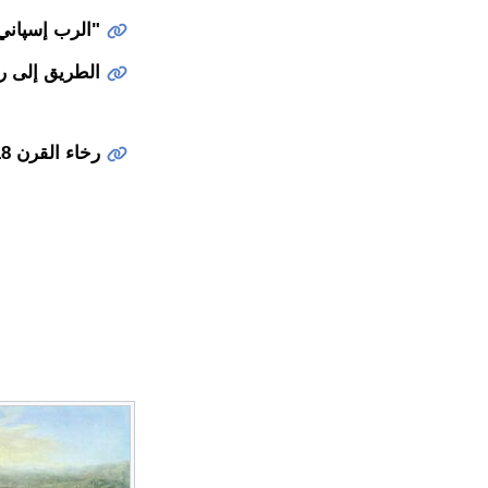
"الرب إسپاني" (1596–6
الطريق إلى روكروا (
رخاء القرن 18