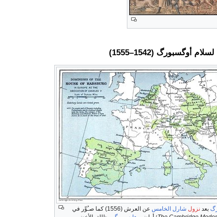
ام أوگسبورگ (1542–1555)
رگ
بعد
نزول
شارل الخامس
عن العرش (1556) كما صـُوِّر في
The Cambridge Modern
هابسبورگ
مظللة بالأخضر. من