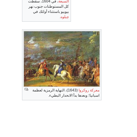
السبعة
، في 1604، سقطت
كل المستوطنات جنوب نهر
بيوبيو باستثناء أولئك في
چيلوه
.
معركة روكروا
(1643)، النهاية الرمزية لعظمة
اسبانيا؛ وبعدها بدأ الانحدار البطيء.