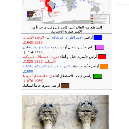
المناطق من العالم التي كانت في وقت ما جزءاً من
الإمبراطورية الإسبانية.
أراضي
الامبراطورية البرتغالية
أثناء
الوحدة الأيبيرية
.
(1581-1640)
أراض خـُسرت قبل أو بسبب
معاهدات اوترخت
-
بادن
(1713-1714).
أراض خـُسرت قبل أو أثناء
حروب الاستقلال الأمريكية
الاسبانية (1811-1828)
.
أراض خـُسرت عقب
الحرب الاسبانية الأمريكية (1898-
.
1899)
أراضي مُنِحت الاستقلال أثناء
إزالة استعمار أفريقيا
.
(1956-1976)
أراضي تديرها حالياً اسبانيا.