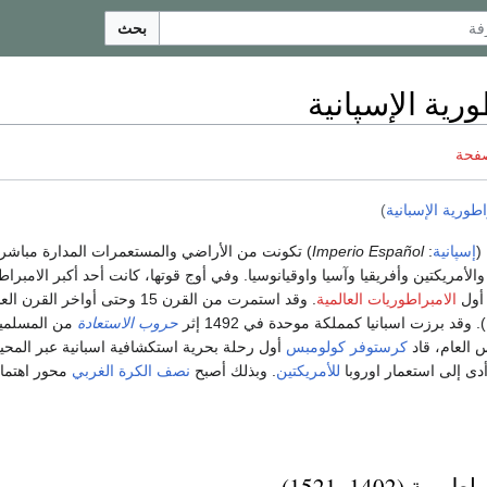
بحث
ورية الإسپانية
صفحة
اطورية الإسبانية
)
(
إسپانية
:
Imperio Español
) تكونت من الأراضي والمستعمرات المدارة مباشر
 والأمريكتين وأفريقيا وآسيا واوقيانوسيا. وفي أوج قوتها، كانت أحد أكبر الامبرا
 أول
الامبراطوريات العالمية
. وقد استمرت من القرن 15 وحتى أواخر الق
 وقد برزت اسبانيا كمملكة موحدة في 1492 إثر
حروب الاستعادة
من المسلمي
 العام، قاد
كرستوفر كولومبس
أول رحلة بحرية استكشافية اسبانية عبر المح
دى إلى استعمار اوروبا
للأمريكتين
. وبذلك أصبح
نصف الكرة الغربي
محور اهتمام
ة (1402–1521)