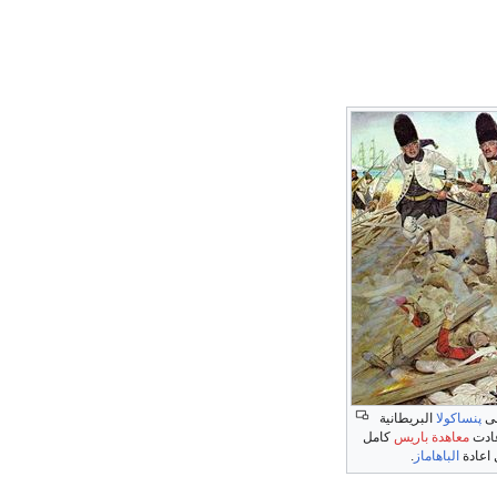
لى
پنساكولا
البريطانية
معاهدة باريس
كامل
 اعادة
الباهاماز
.