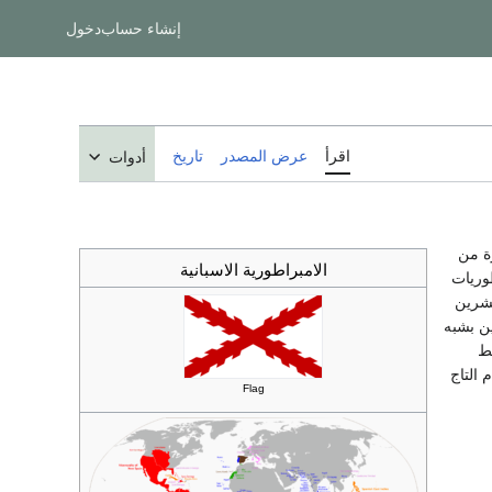
إنشاء حساب
دخول
اقرأ
عرض المصدر
تاريخ
أدوات
ة من
الامبراطورية الاسبانية
طوريات
رن العشرين
ن بشبه
يط
 التاج
Flag