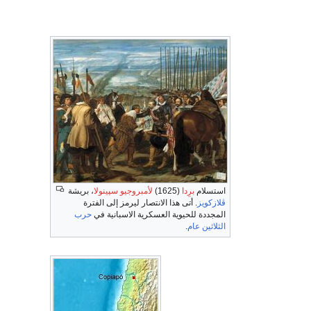
استسلام
برِدا
(1625)
لأمبروجيو سپينولا
، بريشة
ڤلازكويز
. أتى هذا الانتصار ليرمز إلى الفترة
المجددة للحيوية العسكرية الاسبانية في
حرب
الثلاثين عام
.