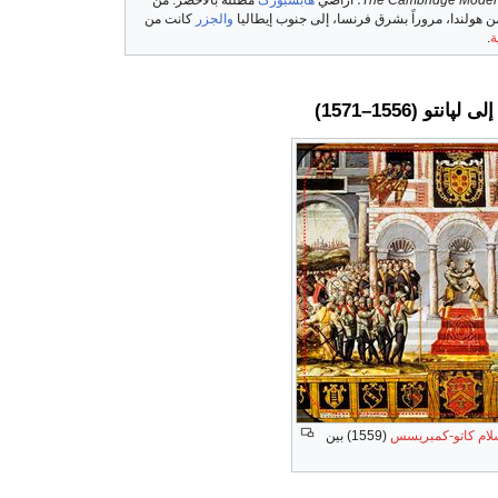
والجزر
كانت من
ة
.
نتو (1556–1571)
لام كاتو-كمبريسس
(1559) بين