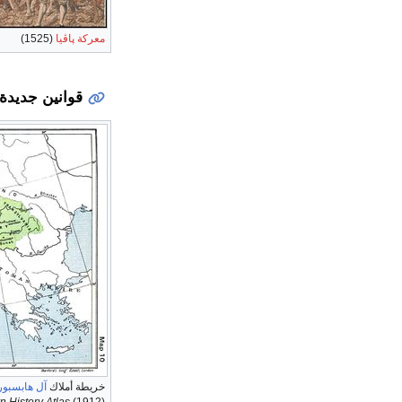
معركة پاڤيا
(1525)
قوانين جديدة لسل
خريطة أملاك
آل هابسبو
(1912)؛ أراضي
 History Atlas