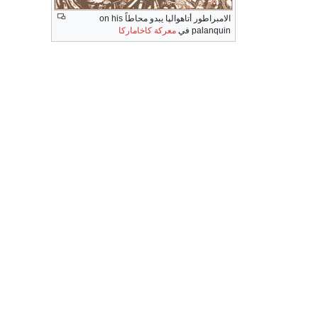
الامبراطور أتاهوالپا يبدو محاطاً on his
palanquin في
معركة كاخاماركا