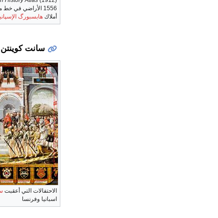
1556 الأراضي في خط من هولندا، مروراً بشرق فرنسا، إلى جنوب إيطاليا
أملاك
هابسبورگ الإسپاني
سانت كوينتن إلى لپا
الاحتفالات التي أعقبت
س
اسبانيا وفرنسا