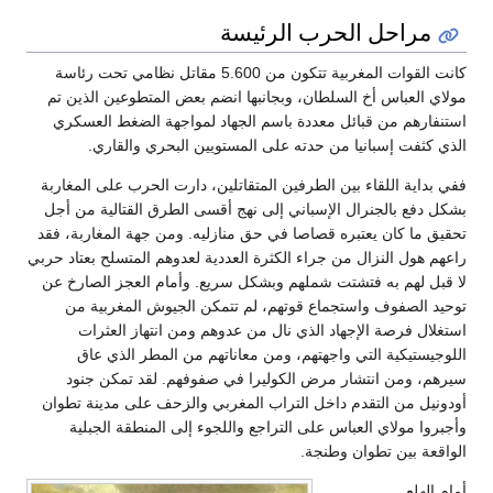
مراحل الحرب الرئيسة
كانت القوات المغربية تتكون من 5.600 مقاتل نظامي تحت رئاسة
مولاي العباس أخ السلطان، وبجانبها انضم بعض المتطوعين الذين تم
استنفارهم من قبائل معددة باسم الجهاد لمواجهة الضغط العسكري
الذي كثفت إسبانيا من حدته على المستويين البحري والقاري.
ففي بداية اللقاء بين الطرفين المتقاتلين، دارت الحرب على المغاربة
بشكل دفع بالجنرال الإسباني إلى نهج أقسى الطرق القتالية من أجل
تحقيق ما كان يعتبره قصاصا في حق منازليه. ومن جهة المغاربة، فقد
راعهم هول النزال من جراء الكثرة العددية لعدوهم المتسلح بعتاد حربي
لا قبل لهم به فتشتت شملهم وبشكل سريع. وأمام العجز الصارخ عن
توحيد الصفوف واستجماع قوتهم، لم تتمكن الجيوش المغربية من
استغلال فرصة الإجهاد الذي نال من عدوهم ومن انتهاز العثرات
اللوجيستيكية التي واجهتهم، ومن معاناتهم من المطر الذي عاق
سيرهم، ومن انتشار مرض الكوليرا في صفوفهم. لقد تمكن جنود
أودونيل من التقدم داخل التراب المغربي والزحف على مدينة تطوان
وأجبروا مولاي العباس على التراجع واللجوء إلى المنطقة الجبلية
الواقعة بين تطوان وطنجة.
أمام الهلع