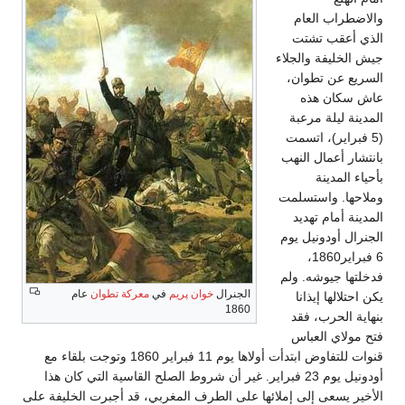
والاضطراب العام
الذي أعقب تشتت
جيش الخليفة والجلاء
السريع عن تطوان،
عاش سكان هذه
المدينة ليلة مرعبة
(5 فبراير)، اتسمت
بانتشار أعمال النهب
بأحياء المدينة
وملاحها. واستسلمت
المدينة أمام تهديد
الجنرال أودونيل يوم
6 فبراير1860،
فدخلتها جيوشه. ولم
الجنرال
خوان پريم
في
معركة تطوان
عام
يكن احتلالها إيذانا
1860
بنهاية الحرب، فقد
فتح مولاي العباس
قنوات للتفاوض ابتدأت أولاها يوم 11 فبراير 1860 وتوجت بلقاء مع
أودونيل يوم 23 فبراير. غير أن شروط الصلح القاسية التي كان هذا
الأخير يسعى إلى إملائها على الطرف المغربي، قد أجبرت الخليفة على