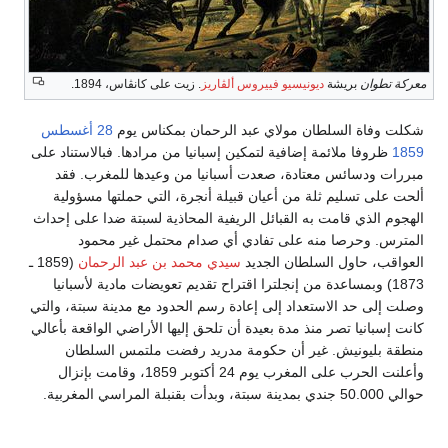
معركة تطوان
بريشة
ديونيسيو فييروس ألڤاريز
. زيت على كانڤاس، 1894.
شكلت وفاة السلطان مولاي عبد الرحمان بمكناس يوم
28 أغسطس
1859
ظروفا ملائمة إضافية لتمكين إسبانيا من مرادها. فبالاستناد على
مبررات ودسائس معتادة، صعدت أسبانيا من وعيدها للمغرب. فقد
ألحت على تسليم ثلة من أعيان قبيلة أنجرة، التي حملتها مسؤولية
الهجوم الذي قامت به القبائل الريفية المحاذية لسبتة ضدا على إحداث
المترس. وحرصا منه على تفادي أي صدام محتمل غير محمود
العواقب، حاول السلطان الجديد
سيدي محمد بن عبد الرحمان
(1859 ـ
1873) وبمساعدة من إنجلترا اقتراح تقديم تعويضات مادية لأسبانيا
وصلت إلى حد الاستعداد إلى إعادة رسم الحدود مع مدينة سبتة، والتي
كانت إسبانيا تصر منذ مدة بعيدة أن تلحق إليها الأراضي الواقعة بأعالي
منطقة بليونيش. غير أن حكومة مدريد رفضت ملتمس السلطان
وأعلنت الحرب على المغرب يوم 24 أكتوبر 1859، وقامت بإنزال
حوالي 50.000 جندي بمدينة سبتة، وبدأت بقنبلة المراسي المغربية.