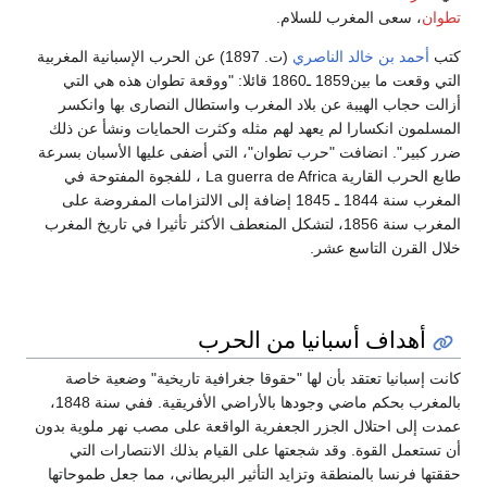
تطوان
، سعى المغرب للسلام.
كتب
أحمد بن خالد الناصري
(ت. 1897) عن الحرب الإسبانية المغربية
التي وقعت ما بين1859 ـ1860 قائلا: "ووقعة تطوان هذه هي التي
أزالت حجاب الهيبة عن بلاد المغرب واستطال النصارى بها وانكسر
المسلمون انكسارا لم يعهد لهم مثله وكثرت الحمايات ونشأ عن ذلك
ضرر كبير". انضافت "حرب تطوان"، التي أضفى عليها الأسبان بسرعة
طابع الحرب القارية La guerra de Africa ، للفجوة المفتوحة في
المغرب سنة 1844 ـ 1845 إضافة إلى الالتزامات المفروضة على
المغرب سنة 1856، لتشكل المنعطف الأكثر تأثيرا في تاريخ المغرب
خلال القرن التاسع عشر.
أهداف أسبانيا من الحرب
كانت إسبانيا تعتقد بأن لها "حقوقا جغرافية تاريخية" وضعية خاصة
بالمغرب بحكم ماضي وجودها بالأراضي الأفريقية. ففي سنة 1848،
عمدت إلى احتلال الجزر الجعفرية الواقعة على مصب نهر ملوية بدون
أن تستعمل القوة. وقد شجعتها على القيام بذلك الانتصارات التي
حققتها فرنسا بالمنطقة وتزايد التأثير البريطاني، مما جعل طموحاتها