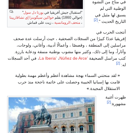
في مناخ من النشوة
الوطنية التي لم
"استقبال جيش أفريقيا في
پوِرتا دل سول
"
يسبق لها مثيل في
(حوالي 1860) بقلم
خواكين سيگوينزا إي تشاڤارييتا
[2]
التاريخ الحديث ".
،
متحف الرومانسية
، زيت على قماش.
أنتجت الحرب في
إفريقيا عددًا كبيرًا من السجلات الصحفية ، حيث أرسلت عدة صحف
مراسلين إلى المنطقة ، وقصصًا ، وأعمالًا أدبية، وأغاني، ولوحات،
وآثاراً، وما إلى ذلك، وكثير منها مشوب بوطنية منمقة ودعاية بارزة.
كتب مراسل الصحيفة
'La Iberia'
Núñez de Arce
،
، في أحد السجلات
[2]
له:
«
لقد منحتني السماء بهجة مشاهدة أعظم وأعظم مهمة بطولية
قامت بها إسبانيا الحبيبة وحصلت على خاتمة ناجحة منذ حرب
الاستقلال المجيدة.
»
ظهرت أغنية
[2]
مشهورة: