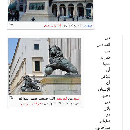
ريوس
، نصب تذكاري
للجنرال پريم
.
في
السادس
من
فبراير
علينا
أن
نتذكر
أن
الإسبان
دخلوا
أسود
من
كورتيس
التي صنعت بصهر المدافع
في
التي تم الاستيلاء عليها في
معركة واد راس
.
پلازا
دي
تطوان.
سيأخذون