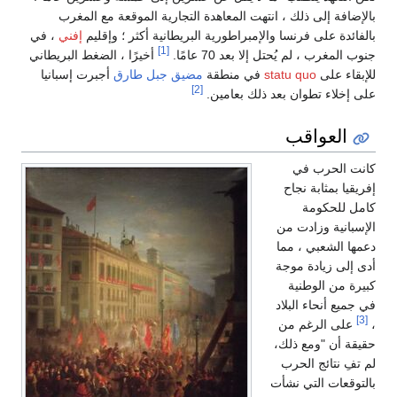
بالإضافة إلى ذلك ، انتهت المعاهدة التجارية الموقعة مع المغرب
بالفائدة على فرنسا والإمبراطورية البريطانية أكثر ؛ وإقليم
إفني
، في
[1]
جنوب المغرب ، لم يُحتل إلا بعد 70 عامًا.
أخيرًا ، الضغط البريطاني
للإبقاء على
statu quo
في منطقة
مضيق جبل طارق
أجبرت إسبانيا
[2]
على إخلاء تطوان بعد ذلك بعامين.
العواقب
كانت الحرب في
إفريقيا بمثابة نجاح
كامل للحكومة
الإسبانية وزادت من
دعمها الشعبي ، مما
أدى إلى زيادة موجة
كبيرة من الوطنية
في جميع أنحاء البلاد
[3]
،
على الرغم من
حقيقة أن "ومع ذلك،
لم تفِ نتائج الحرب
بالتوقعات التي نشأت