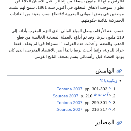
اقتراض مبلغ 10 مليون بسيطة من إنجلترا. قبل الأسبان الجلاء عن
تطوان بموجب الاتفاق المعقود في أكتوبر سنة 1861، سمح لهم بتثبيت
موظفين في بعض المواني المغربية لاقتطاع نسب معينة من العائدات
الجمركية لفائدة حكومتهم.
حسب لغة الأرقام، وصل المبلغ المالي الذي التزم المغرب بأدائه إلى
119 مليون بيزيتا. وقد تم أداؤه بالعملة المعدنية الخالصة من قطع
الذهب والفضة. وأحدثت هذه الغرامة " استنزافا قويا لم يخلف فقط
خرابا للدولة، وإنما أحدث نزيفا دائما أضر بالاقتصاد المغربي، الذي كان
يومها اقتصاد قبل-رأسمالي يتسم بضعف الناتج القومي.
الهامش
ويكيبيديا
Fontana 2007
, pp. 301-302.
^
أ
ب
ت
ث
Sources 2007
, p. 216.
^
Fontana 2007
, pp. 299-301.
^
Sources 2007
, pp. 216-217.
^
المصادر