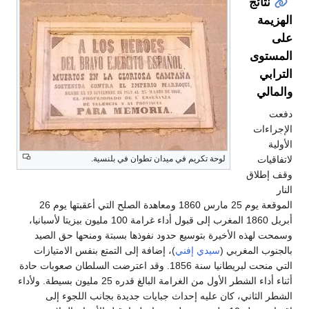
نتائج
الهزيمة
على
المستوى
الترابي
والمالي
دفعت
الإجراءات
الأولية
لاتفاقيات
لوحة تكريم في ميدان تطوان في بلنسية.
وقف إطلاق
النار
الموقعة يوم 25 مارس 1860 ومعاهدة الصلح التي أعقبتها يوم 26
أبريل 1860 المغرب إلى قبول أداء غرامة 100 مليون بيزيتا لأسبانيا،
وسمحت لهذه الأخيرة بتوسيع حدود نفوذها بسبتة ومنحها حق الصيد
بالجنوب المغربي (
سيدي إفني
)، إضافة إلى التمتع بنفس الامتيازات
التي منحت لبريطانيا سنة 1856. وقد اعترضت السلطان صعوبات حادة
أثناء أداء الشطر الأول من الغرامة البالغ قدره 25 مليون بسيطة. ولأداء
الشطر الثاني، كان عليه إحداث جبايات جديدة بجانب اللجوء إلى