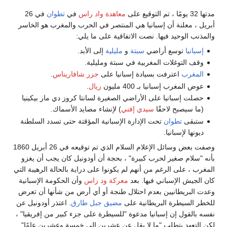
مدتها 32 يومًا ، تم التوقيع على
معاهدة واد راس
في
تطوان
في 26
أبريل ، معلنة أن إسبانيا هي المنتصر في الحرب والمغرب هو الخاسر
والمذنب الوحيد فيها. نصت الاتفاقية على ما يلي:
إسبانيا
توسع أراضي
سبتة
و
مليلية
إلى الأبد.
وقف التوغلات المغربية في سبتة ومليلية.
المغرب
اعترفت بسيادة إسبانيا على
جزر شافاريناس
.
عوض المغرب إسبانيا بـ 400 مليون
ريال
.
حصلت إسبانيا على الأراضي الصغيرة لسانتا كروز دي مار بيكينيا
(ما سيصبح لاحقًا
سيدي ​​إفني
) لإنشاء مصايد الأسماك.
ستبقى
تطوان
تحت الإدارة الإسبانية المؤقتة حتى تسدد السلطنة
ديونها لإسبانيا.
وصفت بعض وسائل الإعلام السلام الذي تم توقيعه في 26 أبريل 1860
بأنه "سلام صغير لحرب كبيرة" ، بحجة أن أودونيل كان يجب أن يغزو
المغرب ، على الرغم من أنهم لم يكونوا على دراية بالحالة الرهيبة التي
كان الجيش الإسباني فيها. بعد
معركة ود راس
وأن الحكومة الإسبانية
وعدت البريطانيين بعدم احتلال طنجة أو أي أرض من شأنها أن تعرض
للخطر السيطرة البريطانية على
مضيق جبل طارق
. اعتذر أودونيل عن
نفسه بالقول إن إسبانيا مدعوة "للسيطرة على جزء كبير من إفريقيا" ،
لكن التعهد يتطلب "ما لا يقل عن عشرين إلى خمسة وعشرين عامًا".