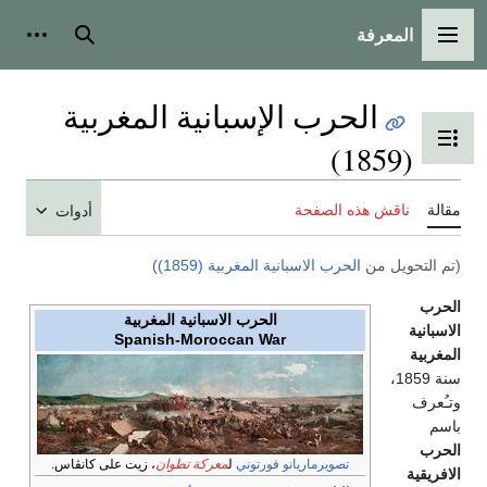
المعرفة
القائمة الرئيسية
بحث
أدوات
الحرب الإسبانية المغربية
تبديل عرض جدول المحتويات
(1859)
مقالة
ناقش هذه الصفحة
أدوات
(تم التحويل من
الحرب الاسبانية المغربية (1859)
)
الحرب
الحرب الاسبانية المغربية
الاسبانية
Spanish-Moroccan War
المغربية
سنة 1859،
وتـُعرف
باسم
الحرب
تصويرماريانو فورتوني
ل
معركة تطوان
، زيت على كانڤاس.
الافريقية