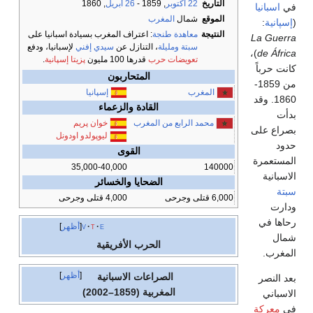
التاريخ
22 اكتوبر
, 1859 -
26 أبريل
, 1860
في
اسبانيا
الموقع
شمال
المغرب
(
إسپانية
:
النتيجة
معاهدة طنجة
: اعتراف المغرب بسيادة اسبانيا على
La Guerra
سبتة
ومليلة
، التنازل عن
سيدي إفني
لإسبانيا، ودفع
)،
de África
تعويضات حرب
قدرها 100 مليون
پزيتا إسپانية
.
كانت حرباً
المتحاربون
من 1859-
المغرب
إسپانيا
1860. وقد
القادة والزعماء
بدأت
محمد الرابع من المغرب
خوان پريم
بصراع على
ليوپولدو اودونل
حدود
القوى
المستعمرة
35,000-40,000
140000
الاسبانية
الضحايا والخسائر
سبتة
6,000 قتلى وجرحى
4,000 قتلى وجرحى
ودارت
رحاها في
e
t
v
أظهر
شمال
الحرب الأفريقية
المغرب.
أظهر
الصراعات الاسبانية
بعد النصر
المغربية (1859–2002)
الاسباني
في
معركة