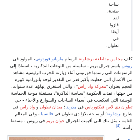
ساحة
طنجة،
لقد
فازوا
أيضًا
في
تطوان.
كلف
مجلس مقاطعة برشلونة
الرسام
ماريانو فورتوني
، المولود في
ريوس
باسم جنرال بريم ، سلسلة من اللوحات التذكارية ، استنادًا إلى
الرسومات التي رسمها فورتوني أثناء زيارته للحرب الرئيسية مشاهد.
من الأعمال التي حظيت بأكبر قدر من التقدير لوحة بانورامية كبيرة
الحجم بعنوان "
معركة واد راس
" ، والتي استغرق إنهاؤها عدة سنوات.
من جهتها ، نفذت الحكومة "سياسة الذاكرة"، مستغلة موجة الحماسة
الوطنية التي انعكست في أسماء الساحات والشوارع والأحياء - حي
تطوان دي لاس فيكتورياس
في
مدريد
؛
ميدان تطوان
و
واد راس
في
شارع
برشلونة
؛ أو ساحة بلازا دي تطوان في
فالنسيا
- وفي المعالم
العامة ، مثل تلك التي أقيمت للجنرال
خوان بريم
في ريوس ، مسقط
[4]
رأسه.