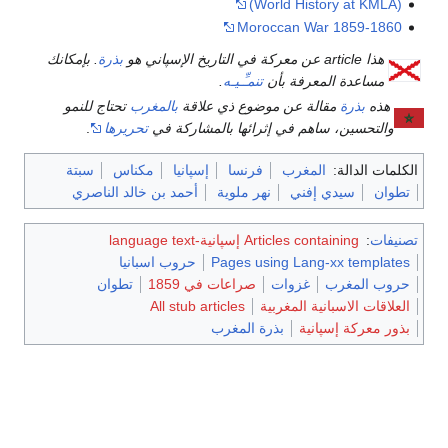
(World History at KMLA)
Moroccan War 1859-1860
هذا article عن معركة في التاريخ الإسپاني هو
بذرة
. بإمكانك
مساعدة المعرفة بأن
تنمـِّـيـه
.
هذه
بذرة
مقالة عن موضوع ذي علاقة
بالمغرب
تحتاج للنمو
والتحسين، ساهم في إثرائها بالمشاركة في
تحريرها
.
الكلمات الدالة:
المغرب
فرنسا
إسپانيا
مكناس
سبتة
تطوان
سيدي إفني
نهر ملوية
أحمد بن خالد الناصري
تصنيفات
:
Articles containing إسپانية-language text
Pages using Lang-xx templates
حروب اسبانيا
حروب المغرب
غزوات
صراعات في 1859
تطوان
العلاقات الاسبانية المغربية
All stub articles
بذور معركة إسپانية
بذرة المغرب