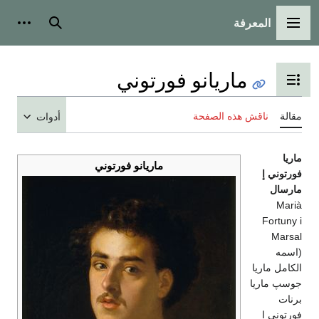
المعرفة
القائمة الرئيسية
بحث
أدوات
ماريانو فورتوني
تبديل عرض جدول المحتويات
مقالة
ناقش هذه الصفحة
أدوات
ماريا
ماريانو فورتوني
فورتوني إ
مارسال
Marià
Fortuny i
Marsal
(اسمه
الكامل ماريا
جوسپ ماريا
برنات
فورتوني إ