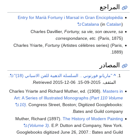
المراجع
Entry for Marià Fortuny i Marsal in Gran Encicplopèdia
Catalana
(in
Catalan
)
Charles Davillier,
Fortuny, sa vie, son œuvre, sa
correspondance, etc.
(Paris, 1875)
Charles Yriarte,
Fortuny
(Artistes célèbres series) (Paris,
1889).
المصادر
^
"ماريانو فورتوني .. السلسلة الذهبية للفن الاسباني (18)"
.
المثقف. 2015-09-15
. Retrieved
2015-12-06
.
Charles Yriarte and Richard Muther, ed. (1908).
Masters in
Art: A Series of Illustrated Monographs
(Part 110 Volume
10)
. Congress Street, Boston; Digitized Googlebooks:
Bates and Guild company.
Muther, Richard (1897).
The History of Modern Painting
(Volume 3)
. E.P. Dutton and Company, New York.
Googlebooks digitized June 26, 2007.: Bates and Guild