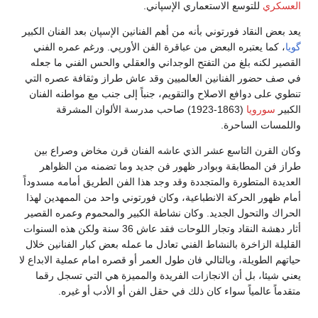
العسكري
للتوسع الاستعماري الإسپاني.
يعد بعض النقاد فورتوني بأنه من أهم الفنانين الإسپان بعد الفنان الكبير
گويا
، كما يعتبره البعض من عباقرة الفن الأورپي. ورغم عمره الفني
القصير لكنه بلغ من التفتح الوجداني والعقلي والحس الفني ما جعله
في صف حضور الفنانين العالميين وقد عاش طراز وثقافة عصره التي
تنطوي على دوافع الاصلاح والتقويم، جنباً إلى جنب مع مواطنه الفنان
الكبير
سورويا
(1863-1923) صاحب مدرسة الألوان المشرقة
واللمسات الساحرة.
وكان القرن التاسع عشر الذي عاشه الفنان قرن مخاض وصراع بين
طراز فن المطابقة وبوادر ظهور فن جديد وما تضمنه من الظواهر
العديدة المتطورة والمتجددة وقد وجد هذا الفن الطريق أمامه مسدوداً
أمام ظهور الحركة الانطباعية، وكان فورتوني واحد من الممهدين لهذا
الحراك والتحول الجديد. وكان نشاطة الكبير والمحموم وعمره القصير
أثار دهشة النقاد وتجار اللوحات فقد عاش 36 سنة ولكن هذه السنوات
القليلة الزاخرة بالنشاط الفني تعادل ما عمله بعض كبار الفنانين خلال
حياتهم الطويلة، وبالتالي فان طول العمر أو قصره امام عملية الابداع لا
يعني شيئا، بل أن الانجازات الفريدة والمميزة هي التي تسجل رقما
متقدماً عالمياً سواء كان ذلك في حقل الفن أو الأدب أو غيره.