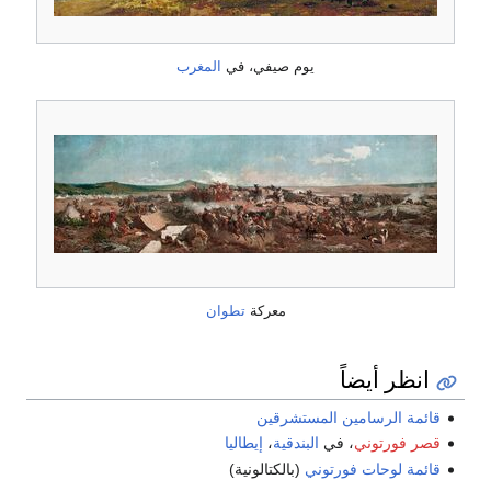
يوم صيفي، في
المغرب
معركة
تطوان
انظر أيضاً
قائمة الرسامين المستشرقين
قصر فورتوني
، في
البندقية
،
إيطاليا
قائمة لوحات فورتوني
(بالكتالونية)