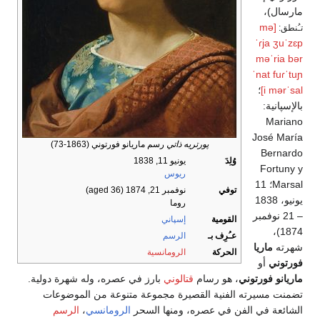
مارسال)،
[mə
تـُنطق:
ˈɾja ʒuˈzɛp
məˈria bər
ˈnat fuɾˈtuɲ
i mərˈsal]
؛
بالإسپانية:
Mariano
José María
پورتريه ذاتي
رسم ماريانو فورتوني (1863-73)
Bernardo
وُلِدَ
يونيو 11, 1838
Fortuny y
ريوس
Marsal؛ 11
توفي
نوفمبر 21, 1874
(aged 36)
يونيو، 1838
روما
– 21 نوفمبر
القومية
إسپاني
1874)،
عـُرِف بـ
الرسم
شهرته
ماريا
الحركة
الرومانسية
فورتوني
أو
ماريانو فورتوني
، هو رسام
قتالوني
بارز في عصره، وله شهرة دولية.
تضمنت مسيرته الفنية القصيرة مجموعة متنوعة من الموضوعات
الشائعة في الفن في عصره، ومنها السحر
الرومانسي
،
الرسم