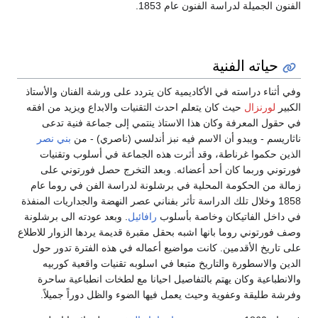
الفنون الجميلة لدراسة الفنون عام 1853.
حياته الفنية
وفي أثناء دراسته في الأكاديمية كان يتردد على ورشة الفنان والأستاذ
الكبير
لورنزال
حيث كان يتعلم احدث التقنيات والابداع ويزيد من افقه
في حقول المعرفة وكان هذا الاستاذ ينتمي إلى جماعة فنية تدعى
ناثاريسم - ويبدو أن الاسم فيه نبز أندلسي (ناصري) - من
بني نصر
الذين حكموا غرناطة، وقد أثرت هذه الجماعة في أسلوب وتقنيات
فورتوني وربما كان أحد أعضائه. وبعد التخرج حصل فورتوني على
زمالة من الحكومة المحلية في برشلونة لدراسة الفن في روما عام
1858 وخلال تلك الدراسة تأثر بفناني عصر النهضة والجداريات المنفذة
في داخل الفاتيكان وخاصة بأسلوب
رافائيل
. وبعد عودته الى برشلونة
وصف فورتوني روما بانها اشبه بحقل مقبرة قديمة يردها الزوار للاطلاع
على تاريخ الأقدمين. كانت مواضيع أعماله في هذه الفترة تدور حول
الدين والاسطورة والتاريخ متبعا في اسلوبه تقنيات واقعية كوربيه
والانطباعية وكان يهتم بالتفاصيل احيانا مع لطخات انطباعية ساحرة
وفرشة طليقة وعفوية وحيث يعمل فيها الضوء والظل دوراً جميلاً.