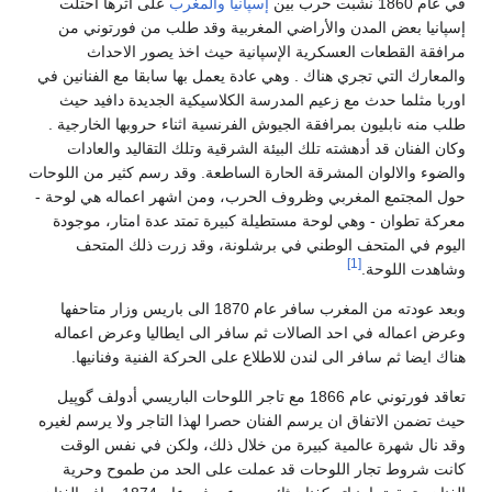
في عام 1860 نشبت حرب بين
إسپانيا والمغرب
على اثرها احتلت
إسپانيا بعض المدن والأراضي المغربية وقد طلب من فورتوني من
مرافقة القطعات العسكرية الإسپانية حيث اخذ يصور الاحداث
والمعارك التي تجري هناك . وهي عادة يعمل بها سابقا مع الفنانين في
اوربا مثلما حدث مع زعيم المدرسة الكلاسيكية الجديدة دافيد حيث
طلب منه نابليون بمرافقة الجيوش الفرنسية اثناء حروبها الخارجية .
وكان الفنان قد أدهشته تلك البيئة الشرقية وتلك التقاليد والعادات
والضوء والالوان المشرقة الحارة الساطعة. وقد رسم كثير من اللوحات
حول المجتمع المغربي وظروف الحرب، ومن اشهر اعماله هي لوحة -
معركة تطوان - وهي لوحة مستطيلة كبيرة تمتد عدة امتار، موجودة
اليوم في المتحف الوطني في برشلونة، وقد زرت ذلك المتحف
[1]
وشاهدت اللوحة.
وبعد عودته من المغرب سافر عام 1870 الى باريس وزار متاحفها
وعرض اعماله في احد الصالات ثم سافر الى ايطاليا وعرض اعماله
هناك ايضا ثم سافر الى لندن للاطلاع على الحركة الفنية وفنانيها.
تعاقد فورتوني عام 1866 مع تاجر اللوحات الباريسي أدولف گوپيل
حيث تضمن الاتفاق ان يرسم الفنان حصرا لهذا التاجر ولا يرسم لغيره
وقد نال شهرة عالمية كبيرة من خلال ذلك، ولكن في نفس الوقت
كانت شروط تجار اللوحات قد عملت على الحد من طموح وحرية