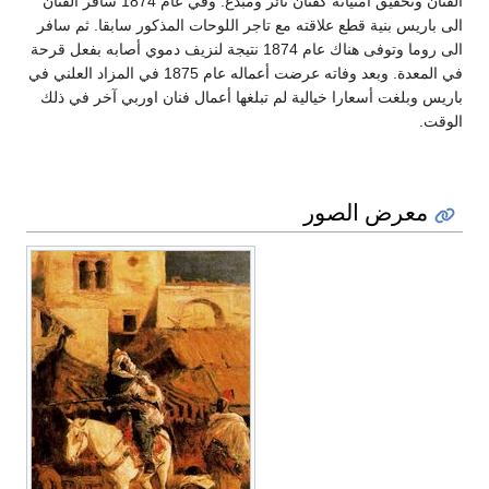
الفنان وتحقيق امنياته كفنان ثائر ومبدع. وفي عام 1874 سافر الفنان
الى باريس بنية قطع علاقته مع تاجر اللوحات المذكور سابقا. ثم سافر
الى روما وتوفى هناك عام 1874 نتيجة لنزيف دموي أصابه بفعل قرحة
في المعدة. وبعد وفاته عرضت أعماله عام 1875 في المزاد العلني في
باريس وبلغت أسعارا خيالية لم تبلغها أعمال فنان اوربي آخر في ذلك
الوقت.
معرض الصور