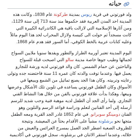
حياته
ولد فورتوني في قرية
ريوس
بمدينة
طركونة
عام 1838، وكانت هذه
المدينة احد المدن العربية فقد حكموها منذ سنة 713 إلى سنة 1129،
ومن آثارها الإسلامية التي لازالت باقية هي الكاتدرائية الكبيرة التي
كانت مسجداً ثم حولت الى كنيسة ولازال المحراب لحد هذا اليوم ماثلاً
وعليه كتابات عربية بالخط الكوفي، أما السور فقد هدم عام 1868.
اليوم المدينة تعتبر أوربية الطراز والتطور ويفدها سنويا ملايين السواح
لجمالها وطيب جوها خاصة مدينة
سالو
التي اصبحت قبلة للسواح
والباحثين عن حمام الشمس. كان والد فورتوني لديه ورشة للنجارو
يعمل فيها. وعندما توفت والدته كان عمره 11 سنة فاحتضنه جده وتولى
رعايته وتربيته. وكان هذا الجد يصنع تماثيل من الشمع ويبيعها في
الأسواق وكان الطفل فورتوني يساعده في تلوين تلك الأشكال وعرضها
وبيعها، وهكذا بدأت علاقة فورتوني بالفن من خلال هذا النشاط الفني
التجاري. ولما رأى الجد أن الطفل لديه موهبة فنية وحب شديد للرسم
أرسله إلى أحد الفنانين لتعلم ودراسة قواعد الرسم والتلوين وهو
الفنان
دومينگو سوبرانو
. في عام 1852 غادر الجد القرية ومعه الطفل
متجها نحو
برشلونة
مشياً على الأقدام بحثاً عن المعيشة. ونتيجة
للظروف الصعبة اضطر الجد العمل بمسرح العرائس والعيش من
خلاله، وعندما استقر الاثنان في برشلونة، سجل فورتوني في أكاديمية