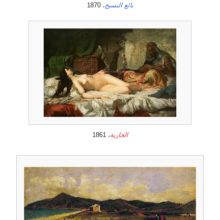
بائع النسيج
، 1870
الجارية
، 1861