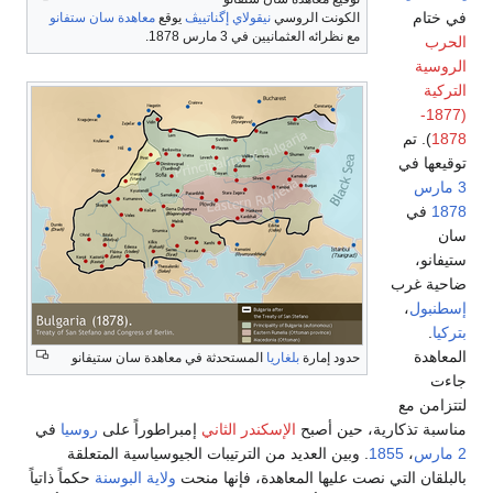
في ختام
الكونت الروسي
نيقولاي إگناتييڤ
يوقع
معاهدة سان ستفانو
مع نظرائه العثمانيين في 3 مارس 1878.
الحرب
الروسية
التركية
(1877-
1878
). تم
توقيعها في
3 مارس
1878
في
سان
ستيفانو،
ضاحية غرب
إسطنبول
،
بتركيا
.
المعاهدة
حدود إمارة
بلغاريا
المستحدثة في معاهدة سان ستيفانو
جاءت
لتتزامن مع
مناسبة تذكارية، حين أصبح
الإسكندر الثاني
إمبراطوراً على
روسيا
في
2 مارس
،
1855
. وبين العديد من الترتيبات الجيوسياسية المتعلقة
بالبلقان التي نصت عليها المعاهدة، فإنها منحت
ولاية البوسنة
حكماً ذاتياً