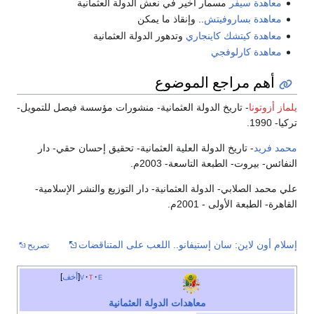
معاهدة سيفر
مسمار أخير في نعش الدولة العثمانية
معاهدة بساروفيتش
.. وإنقاذ ما يمكن
معاهدة كيتشك كاينجاري
وتدهور الدولة العثمانية
معاهدة كارلوفجي
أهم مراجع الموضوع
يلماز أزوتونا
- تاريخ الدولة العثمانية- منشورات مؤسسة فيصل للتمويل-
تركيا- 1990.
محمد فريد
- تاريخ الدولة العلية العثمانية- تحقيق إحسان حقي- دار
النفائس- بيروت- الطبعة التاسعة- 2003م.
علي محمد الصلابي- الدولة العثمانية- دار التوزيع والنشر الإسلامية-
القاهرة- الطبعة الأولى - 2001م.
إسلام أون لاين: سان إستيفانو.. اللعب على المتناقضات
تصريح
e
t
v
أخف
معاهدات الدولة العثمانية