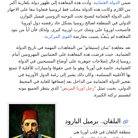
ضمن
الدولة العثمانية
. وأدت هذه المعاهدة إلى ظهور دولة بلغارية أكبر
من اللازم وكانت هذه الدولة مخلب قط لروسيا فتعاونا معا على الاجهاز
على الدولة العثمانية لتصبح تحت التوجيه الروسي فيميل التوازن
الدولي في المنطقة لصالح روسيا بشكل حاد رفضته دول اوروبا
فأصبحت اوروبا على وشك حرب اوربية كبرى. ولذلك فأن أياً من بنود
المعاهدة لم يـُنفـَّذ بسبب معارضة
القوى المركزية
.
تعد معاهدة "سان إستيفانو" من المعاهدات المهمة في تاريخ الدولة
العثمانية، حيث فرضت هذه المعاهدة على العثمانيين المهزومين أمام
روسيا إدخال إصلاحات جوهرية على أوضاع المسيحيين في الدولة
العثمانية، خاصة في أوربا؛ وهو ما عني حقوقا وامتيازات للأقلية لا تتمتع
بها الأغلبية المسلمة، وكان ذلك يشير إلى رغبة الدول الأوربية في
تفجير الدولة العثمانية من الداخل بعد إضعافها للغاية في المحيط
الدولي، بحيث تمثل "
رجل أوربا المريض
" الذي ينتظر الجميع موته
لتقسيم تركته الكبيرة.
البلقان.. برميل البارود
منطقة البلقان في قلب أوربا هي