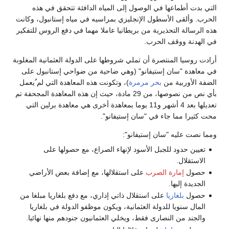
التي بدت أطماعها في الوصول إلى المياه الدافئة تتحقق في هذه
الحرب. وألقى الأسطول الإنجليزي بمراسيه في مياه إستانبول، وكانت
هذه الرسالة التحذيرية من بريطانيا عاملا مهما في دفع الروس للتفكير
في الهدنة ووقف الحرب.
أرادت روسيا المنتصرة أن تملي شروطها على الدولة العثمانية المغلوبة
في معاهدة "سان إستيفانو" (وهي ضاحية من ضواحي إستانبول على
الضفة الأوربية من
بحر مرمرة
)، وتكونت هذه المعاهدة التي لم ُيعمل
بأي نص من نصوصها، من 29 مادة، حيث إن هذه المعاهدة المجحفة تم
تعديلها بعد 4 أشهر و11 يوما بمعاهدة أخرى هي معاهدة برلين التي
محت كثيرا مما جاء في "سان إستيفانو".
ومما نصت عليه "سان إستيفانو":
تعيين حدود للجبل الأسود لإنهاء الصراع، مع حصولها على
الاستقلال.
حصول
إمارة الصرب
على استقلالها، مع إضافة بعض الأراضي
الجديدة إليها.
حصول
بلغاريا
على استقلال ذاتي إداري، مع دفع بلغاريا مبلغا من
المال سنويا للدولة العثمانية، ويكون موظفو الدولة في بلغاريا
والجند من النصارى فقط، ويخلي العثمانيون جنودهم منها نهائيا.