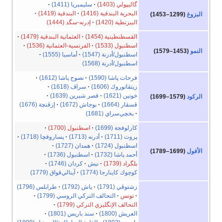
گاليپولي (1403)
سليمبريا (1411)
البحرية البندقية (1416)
البندقية (1419)
البزوغ
(1299–1453)
البيزنطية (1420)
إدرنه-سگد (1444)
القسطنطينية (1454)
العثمانية البندقية (1479)
اسطنبول (1533)
الفرنسية-العثمانية (1536)
النمو
(1453–1579)
اسطنبول/أدرنة (1547)
أماسيا (1555)
اسطنبول/أدرنة (1568)
فرحات پاشا (1590)
نصوح پاشا (1612)
زيتڤاتوروك (1606)
سراڤ (1618)
خوتين (1621)
قصر شيرين (1639)
الركود
(1579–1699)
ڤسڤار (1664)
بوجاش (1672)
إزڤنچة (1676)
بخچي‌سراي (1681)
كارلوفجة (1699)
اسطنبول (1700)
پروت (1711)
أدرنه (1713)
پساروفچا (1718)
اسطنبول (1724)
همدان (1727)
الأفول
(1699–1789)
أحمد پاشا (1732)
اسطنبول (1736)
بلگراد (1739)
نيش
كردان (1746)
كوچوك كاينارجا (1774)
آينالي‌قواق (1779)
زشتوڤي (1791)
ياش (1792)
طرابلس (1796)
تونس
التحالف التركي الروسي (1799)
التحالف الإنگليزي التركي (1799)
العريش (1800)
سند باريس (1801)