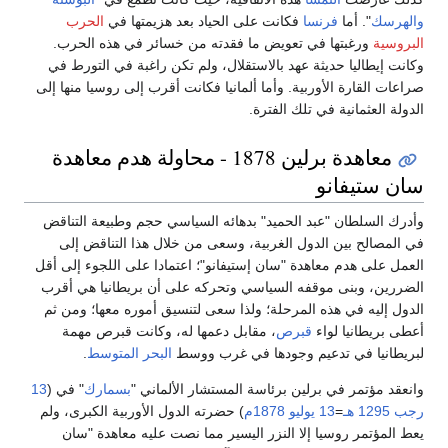
والهرسك
". أما
فرنسا
فكانت على الحياد بعد هزيمتها في
الحرب
البروسية
ورغبتها في تعويض ما فقدته من خسائر في هذه الحرب.
وكانت إيطاليا حديثة عهد بالاستقلال، ولم تكن راغبة في التورط في
صراعات القارة الأوربية. وأما ألمانيا فكانت أقرب إلى روسيا منها إلى
الدولة العثمانية في تلك الفترة.
معاهدة برلين 1878 - محاولة هدم معاهدة
سان ستيفانو
وأدرك السلطان "عبد الحميد" بدهائه السياسي حجم وطبيعة التناقض
في المصالح بين الدول الغربية، وسعى من خلال هذا التناقض إلى
العمل على هدم معاهدة "سان إستيفانو"؛ اعتمادا على اللجوء إلى أقل
الضررين، وبنى موقفه السياسي وتحركه على أن بريطانيا هي أقرب
الدول إليه في هذه المرحلة؛ ولذا سعى لتنسيق أموره معها؛ ومن ثم
أعطى بريطانيا لواء
قبرص
، مقابل دعمها له، وكانت قبرص مهمة
لبريطانيا في تدعيم وجودها في غرب ووسط
البحر المتوسط
.
وانعقد مؤتمر في برلين برئاسة المستشار الألماني "
بسمارك
" في (
13
رجب
1295 هـ
=
13 يوليو
1878م
) حضرته الدول الأوربية الكبرى، ولم
يعط المؤتمر روسيا إلا النزر اليسير مما نصت عليه معاهدة "سان