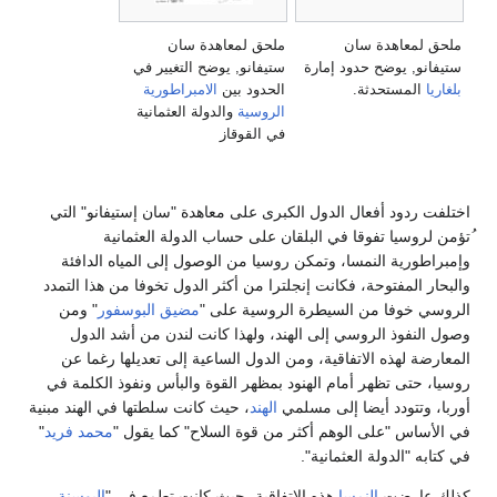
ملحق لمعاهدة سان
ملحق لمعاهدة سان
ستيفانو, يوضح حدود إمارة
ستيفانو, يوضح التغيير في
بلغاريا
المستحدثة.
الحدود بين
الامبراطورية
الروسية
والدولة العثمانية
في القوقاز
اختلفت ردود أفعال الدول الكبرى على معاهدة "سان إستيفانو" التي
ُتؤمن لروسيا تفوقا في البلقان على حساب الدولة العثمانية
وإمبراطورية النمسا، وتمكن روسيا من الوصول إلى المياه الدافئة
والبحار المفتوحة، فكانت إنجلترا من أكثر الدول تخوفا من هذا التمدد
الروسي خوفا من السيطرة الروسية على "
مضيق البوسفور
" ومن
وصول النفوذ الروسي إلى الهند، ولهذا كانت لندن من أشد الدول
المعارضة لهذه الاتفاقية، ومن الدول الساعية إلى تعديلها رغما عن
روسيا، حتى تظهر أمام الهنود بمظهر القوة والبأس ونفوذ الكلمة في
أوربا، وتتودد أيضا إلى مسلمي
الهند
، حيث كانت سلطتها في الهند مبنية
في الأساس "على الوهم أكثر من قوة السلاح" كما يقول "
محمد فريد
"
في كتابه "الدولة العثمانية".
كذلك عارضت
النمسا
هذه الاتفاقية، حيث كانت تطمع في "
البوسنة