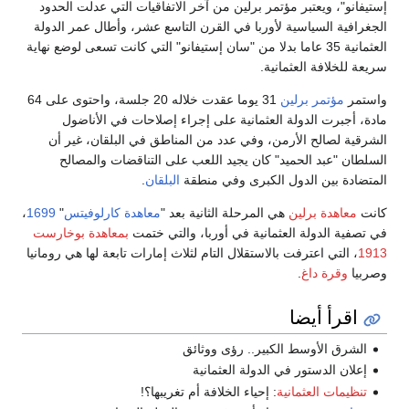
إستيفانو"، ويعتبر مؤتمر برلين من آخر الاتفاقيات التي عدلت الحدود
الجغرافية السياسية لأوربا في القرن التاسع عشر، وأطال عمر الدولة
العثمانية 35 عاما بدلا من "سان إستيفانو" التي كانت تسعى لوضع نهاية
سريعة للخلافة العثمانية.
واستمر
مؤتمر برلين
31 يوما عقدت خلاله 20 جلسة، واحتوى على 64
مادة، أجبرت الدولة العثمانية على إجراء إصلاحات في الأناضول
الشرقية لصالح الأرمن، وفي عدد من المناطق في البلقان، غير أن
السلطان "عبد الحميد" كان يجيد اللعب على التناقضات والمصالح
المتضادة بين الدول الكبرى وفي منطقة
البلقان
.
كانت
معاهدة برلين
هي المرحلة الثانية بعد "
معاهدة كارلوفيتس
"
1699
،
في تصفية الدولة العثمانية في أوربا، والتي ختمت
بمعاهدة بوخارست
1913
، التي اعترفت بالاستقلال التام لثلاث إمارات تابعة لها هي رومانيا
وصربيا
وقرة داغ
.
اقرأ أيضا
الشرق الأوسط الكبير.. رؤى ووثائق
إعلان الدستور في الدولة العثمانية
تنظيمات العثمانية
: إحياء الخلافة أم تغريبها؟!