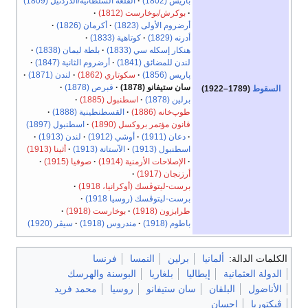
باريس (1802)
القلعة السلطانية/الدردنيل (1809)
بوكرش/بوخارست (1812)
أرضروم الأولى (1823)
أكرمان (1826)
أدرنه (1829)
كوتاهية (1833)
هنكار إسكله سي (1833)
بلطة ليمان (1838)
لندن للمضائق (1841)
أرضروم الثانية (1847)
پاريس (1856)
سكوتاري (1862)
لندن (1871)
سان ستيفانو (1878)
قبرص (1878)
السقوط
(1789–1922)
برلين (1878)
اسطنبول (1885)
طوپ‌خانه (1886)
القسطنطينية (1888)
قانون مؤتمر بروكسل (1890)
اسطنبول (1897)
دعان (1911)
أوشي (1912)
لندن (1913)
اسطنبول (1913)
الآستانة (1913)
أثينا (1913)
الإصلاحات الأرمنية (1914)
صوفيا (1915)
أرزنجان (1917)
برست-ليتوڤسك (أوكرانيا، 1918)
برست-ليتوڤسك (روسيا 1918)
طرابزون (1918)
بوخارست (1918)
باطوم (1918)
مندروس (1918)
سيڤر (1920)
الكلمات الدالة:
ألمانيا
برلين
النمسا
فرنسا
الدولة العثمانية
إيطاليا
بلغاريا
البوسنة والهرسك
الأناضول
البلقان
سان ستيفانو
روسيا
محمد فريد
ڤيكتوريا
إحسان