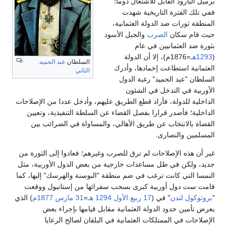
برميل البارود القابل للاشتعال دوما؛
ففي تلك الفترة التاريخية شهدت
المنطقة ثورات ضد الدولة العثمانية،
حيث قام سكان
الصرب
والجبل الأسود
بثورة ضد العثمانيين في عام
(
1293هـ
=1876م)، إلا أن الدولة
السلطان
عبد الحميد
العثمانية استطاعت إخمادها، وأدرك
الثاني
السلطان "عبد الحميد" رغبة الدول
الأوربية في التدخل في الشئون
الداخلية للدولة، فأراد قطع الطريق عليهم، وأدخل عددا من الإصلاحات
الداخلية؛ فأصدر قرارا بفصل القضاء عن السلطة التنفيذية، وتعيين
القضاة بالانتخاب عن طريق الأهالي، والمساواة في الضرائب بين
المسلمين والنصارى.
غير أن هذه الإصلاحات لم ترق للصرب وغيرهم؛ فعادوا إلى الثورة من
جديد، ولكن في ظل مساعدات خارجية من بعض الدول الأوربية، مثل
النمسا التي كانت ترغب في ضم منطقة "البوسنة والهرسك" إليها، كما
قامت ست دول أوربية كبرى بسحب سفرائها من إستانبول ووقعت
"
بروتوكول لندن
" في (
17 ربيع الأول
1294 هـ
=
31 مارس
1877م
) الذي
يعرض تأمين حدود الدولة العثمانية مقابل قيامها بإجراء بعض
الإصلاحات في الممتلكات العثمانية في البلقان لصالح الرعايا