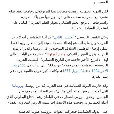
المسيحيين.
لكن الدولة العثمانية رفضت مطالب هذا البرتوكول، وقامت بعقد صلح
منفرد مع الصرب، سحبت على إثره جيوشها من بلاد الصرب،
واشترطت أن يرفع العلم العثماني بجوار العلم الصربي؛ كدليل على
استمرار السيادة العثمانية.
وكان القيصر الروسي "
ألكسندر الثاني
" قد أبلغ العثمانيين أنه لا يريد
الحرب؛ وأن ما يطلبه هو إعطاء منطقة معينة إلى البلغار، وبهذا فقط
يمكن إرضاء الوطنيين السلاف الموجودين في روسيا والذين يريدون
الحرب. يقول المؤرخ التركي "
يلماز أوزتونا
": "صار رفض الباب العالي
لهذا الاقتراح الأخير فاجعة في التاريخ العثماني"، فنشبت الحرب
الروسية- العثمانية، المعروفة بـ"حرب 93" التي بدأت في (
11 ربيع
الآخر
1294 هـ
=
24 إبريل
1877
)، وكانت أكبر حرب عالمية جرت في
تلك الفترة.
وقد حاربت الدولة العثمانية في هذه الحرب كلا من روسيا،
ورومانيا
التي أمدت الروس بمائة ألف مقاتل؛ رغم العداء المعروف بين
الجانبين، وحقق الروس انتصارات في البلقان رغم الدفاع البطولي الذي
أبداه العثمانيون، وفتحت هذه الانتصارات شهية الروس لمحاولة القضاء
على الدولة العثمانية؛ فتحركت القوات الروسية صوب العاصمة