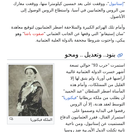
"
إستانبول
"، ووقفت على بعد خمسين كيلومترا منها، ووقعت معارك
بين الروس والعثمانيين في آسيا، واستطاع الروس الوصول إلى
الأناضول.
وأمام تلك الهزائم الكبيرة والمتلاحقة اضطر العثمانيون لتوقيع معاهدة
"سان إستيفانو" التي وقعها عن الجانب العثماني "
صفوت باشا
" وهو
يبكي، واحتوت شروطا مجحفة بالدولة العلية العثمانية.
بنود.. وتعديل .. ومحو
استمرت "حرب 93" حوالي تسعة
أشهر خسرت الدولة العثمانية غالبية
أراضيها في أوربا، ولم يتبق لها إلا
القليل من الممتلكات، وأمام هذه
المأساة اضطر السلطان "عبد الحميد"
أن يطلب من ملكة بريطانيا "
فيكتوريا
"
التوسط لعقد هدنة، إلا أن الروس
رفضوا في البداية وصمموا على
استمرار القتال، فقرر العثمانيون الدفاع
الملكة فيكتوريا
المستميت عن إستانبول، ومن ناحية
ثانية تكتلت الدول الأوربية ضد روسيا