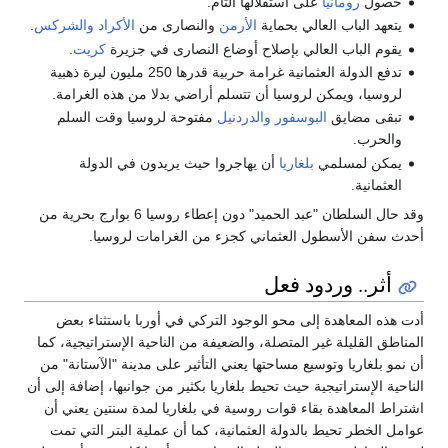
حصول
رومانيا
على استقلالها التام.
يتعهد الباب العالي بحماية
الأرمن
والنصارى من
الأكراد
والشركس
.
يقوم الباب العالي بإصلاح أوضاع النصارى في جزيرة
كريت
.
تدفع الدولة العثمانية غرامة حربية قدرها 250 مليون ليرة ذهبية
لروسيا، ويمكن لروسيا أن تتسلم أراضي بدلا من هذه الغرامة.
تبقى مضايق
البوسفور
والدردنيل
مفتوحة لروسيا وقت السلم
والحرب.
يمكن لمسلمي
بلغاريا
أن يهاجروا حيث يريدون في الدولة
العثمانية.
وقد حال السلطان "عبد الحميد" دون إعطاء روسيا 6 بوارج بحرية من
أحدث سفن الأسطول العثماني كجزء من الغرامات لروسيا.
أثر.. وردود فعل
أدت هذه المعاهدة إلى محو الوجود التركي في أوربا باستثناء بعض
المناطق القليلة غير المتصلة، والضعيفة من الناحية الإستراتيجية، كما
أن نمو بلغاريا وتوسيع مساحتها يعني التأثير على مدينة "الآستانة" من
الناحية الإستراتيجية حيث تحيط بلغاريا بكثير من جوانبها، إضافة إلى أن
اشتراط المعاهدة بقاء قوات روسية في بلغاريا لمدة سنتين يعني أن
عوامل الخطر تحيط بالدولة العثمانية، كما أن عملية البتر التي تمت