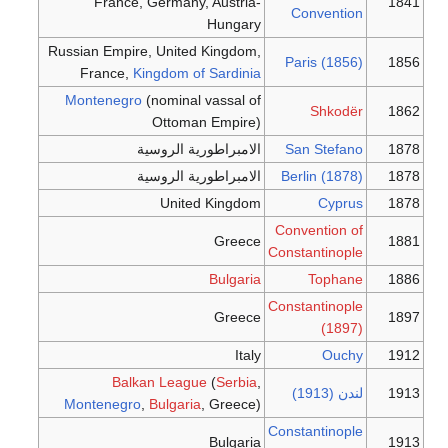
France, Germany, Austria-
1841
Convention
Hungary
Russian Empire, United Kingdom,
Paris (1856)
1856
France,
Kingdom of Sardinia
Montenegro
(nominal vassal of
Shkodër
1862
Ottoman Empire)
1878
San Stefano
الامبراطورية الروسية
1878
Berlin (1878)
الامبراطورية الروسية
United Kingdom
Cyprus
1878
Convention of
Greece
1881
Constantinople
Bulgaria
Tophane
1886
Constantinople
Greece
1897
(1897)
Italy
Ouchy
1912
Balkan League
(
Serbia
,
1913
لندن (1913)
Montenegro
,
Bulgaria
, Greece)
Constantinople
Bulgaria
1913