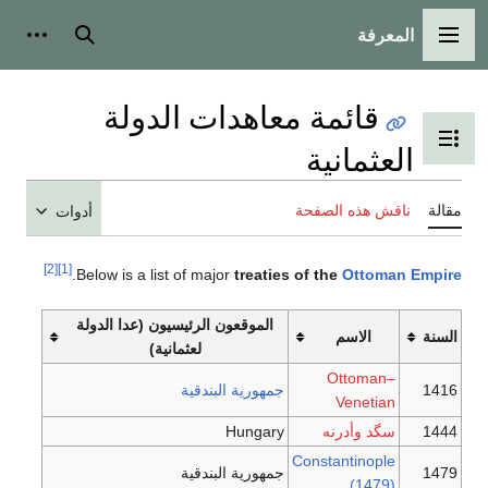
المعرفة
القائمة الرئيسية
بحث
أدوات
قائمة معاهدات الدولة
تبديل عرض جدول المحتويات
العثمانية
مقالة
ناقش هذه الصفحة
أدوات
[2]
[1]
.
Below is a list of major
treaties of the
Ottoman Empire
الموقعون الرئيسيون (عدا الدولة
السنة
الاسم
لعثمانية)
Ottoman–
1416
جمهورية البندقية
Venetian
1444
سگد وأدرنه
Hungary
Constantinople
1479
جمهورية البندقية
(1479)