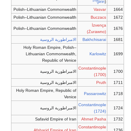
Şirin
)
Polish–Lithuanian Commonwealth
Vasvar
1664
Polish–Lithuanian Commonwealth
Buczacs
1672
İzvença
Polish–Lithuanian Commonwealth
1676
(Żurawno)
1681
Bakhchisarai
الامبراطورية الروسية
Holy Roman Empire, Polish–
Lithuanian Commonwealth,
Karlowitz
1699
Republic of Venice
Constantinople
1700
الامبراطورية الروسية
(1700)
1711
Pruth
الامبراطورية الروسية
Holy Roman Empire, Republic of
Passarowitz
1718
Venice
Constantinople
1724
الامبراطورية الروسية
(1724)
Safavid Empire of Iran
Ahmet Pasha
1732
Constantinople
Afsharid Empire of Iran
1736