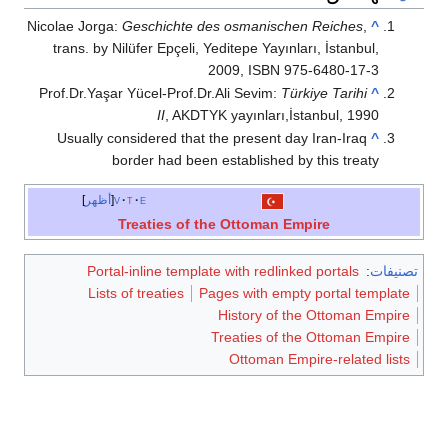
Nicolae Jorga:
Geschichte des osmanischen Reiches
,
^
trans. by Nilüfer Epçeli, Yeditepe Yayınları, İstanbul,
2009, ISBN 975-6480-17-3
Prof.Dr.Yaşar Yücel-Prof.Dr.Ali Sevim:
Türkiye Tarihi
^
II
, AKDTYK yayınları,İstanbul, 1990
Usually considered that the present day Iran-Iraq
^
border had been established by this treaty
e
t
v
أظهر
Treaties of the Ottoman Empire
تصنيفات
:
Portal-inline template with redlinked portals
Lists of treaties
Pages with empty portal template
History of the Ottoman Empire
Treaties of the Ottoman Empire
Ottoman Empire-related lists