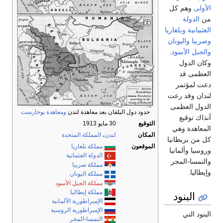
الأولى
وهم كل
من
الدولة
العثمانية
وبلغاريا
وصربيا
واليونان
والجبل الأسود
.
وكان الدول
العظمى قد
دعت لمؤتمر
لندان وقد رعت
الدول العظمى
حدود دول البلقان بعد معاهدة لندن
ومعاهدة بوخارست
آنذاك توقيع
التوقيع
30 مايو 1913
المعاهدة وهي
المكان
لندن
،
المملكة المتحدة
كل من بريطانيا
الموقعون
مملكة بلغاريا
وروسيا وألمانيا
الدولة العثمانية
والنمسا-المجر
مملكة صربيا
وإيطاليا.
مملكة اليونان
مملكة الجبل الأسود
مملكة إيطاليا
البنود
الإمبراطورية الألمانية
الإمبراطورية الروسية
البنود التي
النمسا-المجر