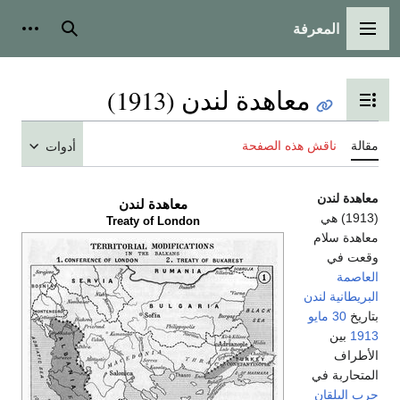
المعرفة
القائمة الرئيسية
بحث
أدوات
معاهدة لندن (1913)
تبديل عرض جدول المحتويات
مقالة
ناقش هذه الصفحة
أدوات
معاهدة لندن
معاهدة لندن
(1913) هي
Treaty of London
معاهدة سلام
وقعت في
العاصمة
البريطانية
لندن
بتاريخ
30 مايو
1913
بين
الأطراف
المتحاربة في
حرب البلقان