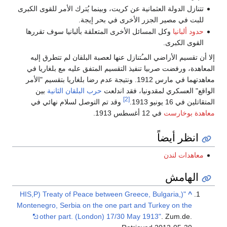
تتنازل الدولة العثمانية عن كريت، وبينما يُترك الأمر للقوى الكبرى
للبت في مصير الجزر الأخرى في بحر إيجة.
حدود ألبانيا
وكل المسائل الأخرى المتعلقة بألبانيا سوف تقررها
القوى الكبرى.
إلا أن تقسيم الأراضي المـُتنازل عنها لعصبة البلقان لم تتطرق إليه
المعاهدة، ورفضت صربيا تنفيذ التقسيم المتفق عليه مع بلغاريا في
معاهدتهما في مارس 1912. ونتيجة عدم رضا بلغاريا بتقسيم "الأمر
الواقع" العسكري لمقدونيا، فقد اندلعت
حرب البلقان الثانية
بين
[2]
المتقاتلين في 16 يونيو 1913.
وقد تم التوصل لسلام نهائي في
معاهدة بوخارست
في 12 أغسطس 1913.
انظر أيضاً
معاهدات لندن
الهامش
"(HIS,P) Treaty of Peace between Greece, Bulgaria,
^
Montenegro, Serbia on the one part and Turkey on the
other part. (London) 17/30 May 1913"
. Zum.de
.