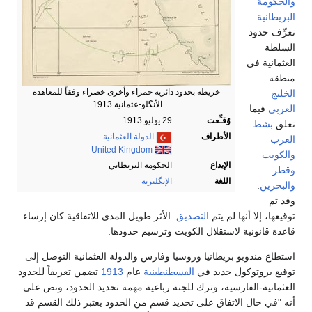
والحكومة
البريطانية
تعرِّف حدود
السلطة
العثمانية في
منطقة
خريطة بحدود دائرية حمراء وأخرى خضراء وفقاً للمعاهدة
الخليج
الأنگلو-عثمانية 1913.
العربي
فيما
وُقـِّعت
29 يوليو 1913
تعلق
بشط
الأطراف
الدولة العثمانية
العرب
United Kingdom
والكويت
الإيداع
الحكومة البريطاني
وقطر
اللغة
الإنگليزية
والبحرين
.
وقد تم
توقيعها، إلا أنها لم يتم
التصديق
. الأثر طويل المدى للاتفاقية كان إرساء
قاعدة قانونية لاستقلال الكويت وترسيم حدودها.
استطاع مندوبو بريطانيا وروسيا وفارس والدولة العثمانية التوصل إلى
توقيع بروتوكول جديد في
القسطنطينية
عام
1913
تضمن تعريفاً للحدود
العثمانية-الفارسية، وترك للجنة رباعية مهمة تحديد الحدود، ونص على
أنه "في حال الاتفاق على تحديد قسم من الحدود يعتبر ذلك القسم قد