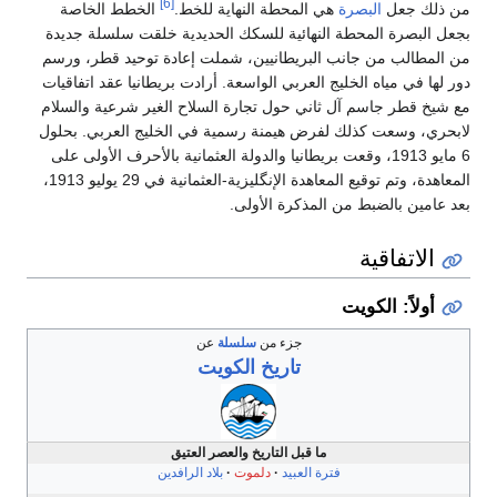
[6]
من ذلك جعل
البصرة
هي المحطة النهاية للخط.
الخطط الخاصة
بجعل البصرة المحطة النهائية للسكك الحديدية خلقت سلسلة جديدة
من المطالب من جانب البريطانيين، شملت إعادة توحيد قطر، ورسم
دور لها في مياه الخليج العربي الواسعة. أرادت بريطانيا عقد اتفاقيات
مع شيخ قطر جاسم آل ثاني حول تجارة السلاح الغير شرعية والسلام
لابحري، وسعت كذلك لفرض هيمنة رسمية في الخليج العربي. بحلول
6 مايو 1913، وقعت بريطانيا والدولة العثمانية بالأحرف الأولى على
المعاهدة، وتم توقيع المعاهدة الإنگليزية-العثمانية في 29 يوليو 1913،
بعد عامين بالضبط من المذكرة الأولى.
الاتفاقية
أولاً: الكويت
جزء من
سلسلة
عن
تاريخ
الكويت
ما قبل التاريخ والعصر العتيق
فترة العبيد
دلموت
بلاد الرافدين