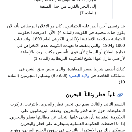
إلى البحر بالقرب من جبل المنيفة
(المادة 7).
بند رئيسي آخر، أصر عليه العثمانيون، كان هو الاعلان البريطاني بأنه لان
يكون هناك محمية في الكويت (المادة 4). الآن، اعترفت الحكومة
العثمانية بصلاحية الاتفاقية الإنگليزي الكويتي لعام 1899، واتفاقيات
1900 و1904، والتي بمقتضاها تعهدت الكويت بعدم الانخراض في
تجارة السلاح أو السماح لأي قوى بتأسيس مكتب بريد، بالإضافة
لأراضي تنازل عنها الشيخ للحكومة البريطانية (المادة 1).
كذلك أضيف شرط صغير للمعاهدة، والذي يخص بحق الشيخ في
ممتلكاته الخاصة في
ولاية البصرة
(المادة 9) وتسليم المجرمين (المادة
10).
ثانياً: قطر وثالثاً: البحرين
القسم الثاني والثالث يضم بنود تخص قطر والبحري، بالترتيب. تركزت
المفاوضات حول حالة قطر والبحرين، وضغط البريطانيون على
الحكومة العثمانية بأن ينبغي عليها التخلي عن مطالبتها بقطر والبحرين.
إذا ما احتفظت الحكومة العثمانية بسيطرته على قطر والبحرين
سيمكنها ذلك من الاستمرار بالتدخل في شؤون الخليج العربي، وهو ما