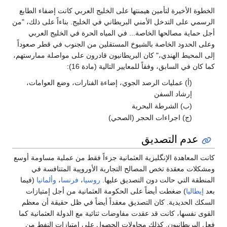
الخطوة الأخيرة لتأمين هيمنتها على الخليج العربي كانت إضفاء الطابع
الرسمي على التدخل الأمني البريطاني في الخليج. بناءاً على ذلك، "من
أجل حماية مصالحها الخاصة... في المياه الحرة في الخليج العربي
وعلى الحدود الخاصة بالشيوخ المستقلين من الجنوب في قطر صعوداً
إلى المحيط الهندي،" كان البريطانيون قادرون على مواصلة ممارستهم،
كما كان في السابق، وفقاً للمعايير التالية (مادة 16):
(أ) عمليات الرصد الجوي، إضاءة الفنارات، وضع العوامات،
إرشاد السفن
(ب) الشرطة البحرية
(ج) اجراءات الحجر (الصحي)
عدم التصديق
كانت المعاهدة الإنگليزية العثمانية جزءاً فقط من عملية مساومة أوسع
ومشكلات معقدة تخص المصالح التجارية الأوروپية المتنافسة في
المنطقة التي حالت دون التصديق عليها.
روسيا
،
فرنسا
،
وألمانيا
(فيما
بعد
إيطاليا
) ضغطت أيضاً على الحكومة العثمانية من أجل إمتيازات
السكك الحديدية. كان التصديق معقداً أيضاً في ظل حقيقة أن معظم
القوى نفسها، كانت قد عقدت مفاوضات ثنائية مع الدولة العثمانية كما
فعل البريطانيون. كذلك محاولات الحصول على امتيازات النفط من