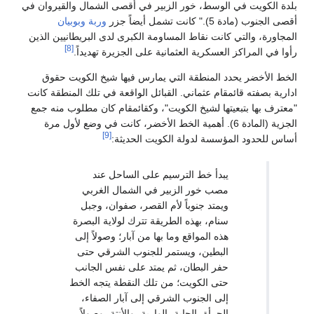
بلدة الكويت في الوسط، خور الزبير في أقصى الشمال والقيروان في
أقصى الجنوب (مادة 5)." كانت تشمل أيضاً جزر
وربة
وبوبيان
المجاورة، والتي كانت نقاط المساومة الكبرى لدى البريطانيين الذين
[8]
رأوا في المراكز العسكرية العثمانية على الجزيرة تهديداً.
الخط الأخضر يحدد المنطقة التي يمارس فيها شيخ الكويت حقوق
ادارية بصفته قائمقام عثماني. القبائل الواقعة في تلك المنطقة كانت
"معترف بها بتبعيتها لشيخ الكويت"، وكقائمقام كان مطلوب منه جمع
الجزية (المادة 6). أهمية الخط الأخضر، كانت في وضع لأول مرة
[9]
أساس للحدود المؤسسة لدولة الكويت الحديثة:
يبدأ خط الترسيم على الساحل عند
مصب خور الزبير في الشمال الغربي
ويمتد جنوباً لأم القصر، صفوان، وجبل
سنام، بهذه الطريقة تترك لولاية البصرة
هذه المواقع وما بها من آبار؛ وصولاً إلى
البطين، ويستمر للجنوب الشرقي حتى
حفر البطان، ثم يمتد على نفس الجانب
حتى الكويت؛ من تلك النقطة يتجه الخط
إلى الجنوب الشرقي إلى آبار الصفاء،
الجرأة، الحابة، الواربة، والأنتة، وصولاً