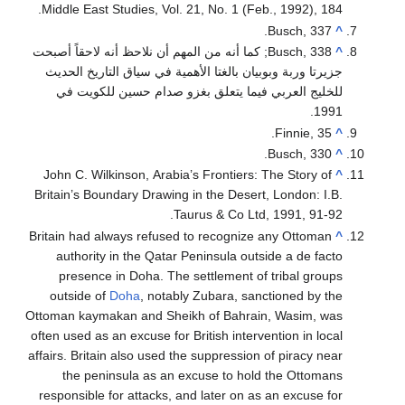
Middle East Studies, Vol. 21, No. 1 (Feb., 1992), 184.
Busch, 337.
^
^
Busch, 338; كما أنه من المهم أن نلاحظ أنه لاحقاً أصبحت
جزيرتا وربة وبوبيان بالغتا الأهمية في سياق التاريخ الحديث
للخليج العربي فيما يتعلق بغزو صدام حسين للكويت في
1991.
Finnie, 35.
^
Busch, 330.
^
John C. Wilkinson, Arabia’s Frontiers: The Story of
^
Britain’s Boundary Drawing in the Desert, London: I.B.
Taurus & Co Ltd, 1991, 91-92.
Britain had always refused to recognize any Ottoman
^
authority in the Qatar Peninsula outside a de facto
presence in Doha. The settlement of tribal groups
outside of
Doha
, notably Zubara, sanctioned by the
Ottoman kaymakan and Sheikh of Bahrain, Wasim, was
often used as an excuse for British intervention in local
affairs. Britain also used the suppression of piracy near
the peninsula as an excuse to hold the Ottomans
responsible for attacks, and later on as an excuse for