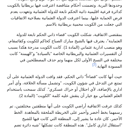
وحدودها البرية. وتضمنت أحكام متناقضة اعترفت فيها بريطانيا بالكويت
كدائرة فرعية اقليمية ذاتية الحكم تابعة للدولة العثمانية وتعهدت بعدم
فرض الحماية عليها، بينما اعترفت الدولة العثمانية بصلاحية الاتفاقيات
التي جعلت من الكويت محمية بريطانية بالاسم.
بمقتضى الاتفاقية، شكلت الكويت "قضاء ذاتي الحكم تابعة للدولة
العثماينة"، يعترف فيها بالشيخ مبارك الصباح كحاكم للكويت وكقائمقام،
وهو منصب ادارية عثماني (المادة 1). كانت الكويت مدرجة هكذا بسبب
أن التفسيرات العثمانية والبريطانية الخاصة "بالسيادة" و"الهيمنة" كانت
مختلفة في النسخ الأولى لكل منهما وتم حذف المصطلحين في
[7]
المسودة النهاية.
حيث أنها كانت "قضاءاً" ذاتي الحكم، فقد وافت الدولة العثمانية على أن
تمتنع عن التدخل في شؤون الكويت، "وتشمل مسألة الخلافة، وأي أمر
اداري بالإضافة، لأي احتلال أو حراك عسكري". كذلك سمحت باستخدام
العلم العثماني مع خيار أن ينقش عليه كلمة "الكويت" (المادة 2).
كذلك عرفت الاتفاقية أراضي الكويت على أنها منطقتين مختلفتين، تم
رسمهما بخط أخضر وأحمر على الخريطة الملحقة بالمعاهدة. الخط
الأحمر، كان عادة ما يشير إلى، المنطقة التي كانت فيها للشيخ
"استقلال اداري كامل". هذه المنطقة كانت تشكلها "شبه دائرة تضم