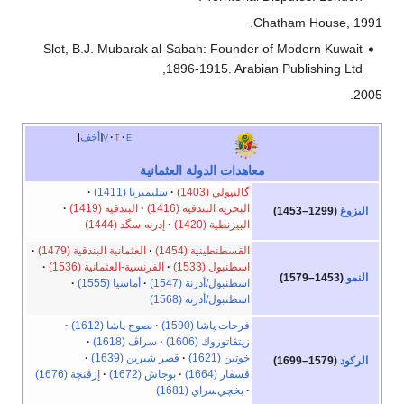
Chatham House, 1991.
Slot, B.J. Mubarak al-Sabah: Founder of Modern Kuwait
1896-1915. Arabian Publishing Ltd,
2005.
e
t
v
أخف
معاهدات الدولة العثمانية
گاليپولي (1403)
سليمبريا (1411)
البحرية البندقية (1416)
البندقية (1419)
البزوغ
(1299–1453)
البيزنطية (1420)
إدرنه-سگد (1444)
القسطنطينية (1454)
العثمانية البندقية (1479)
اسطنبول (1533)
الفرنسية-العثمانية (1536)
النمو
(1453–1579)
اسطنبول/أدرنة (1547)
أماسيا (1555)
اسطنبول/أدرنة (1568)
فرحات پاشا (1590)
نصوح پاشا (1612)
زيتڤاتوروك (1606)
سراڤ (1618)
خوتين (1621)
قصر شيرين (1639)
الركود
(1579–1699)
ڤسڤار (1664)
بوجاش (1672)
إزڤنچة (1676)
بخچي‌سراي (1681)