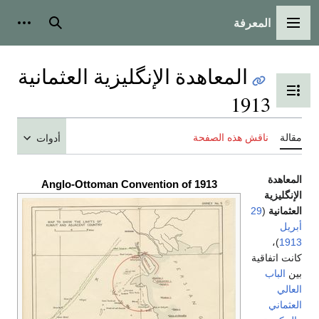
المعرفة
القائمة الرئيسية
بحث
أدوات
المعاهدة الإنگليزية العثمانية
تبديل عرض جدول المحتويات
1913
مقالة
ناقش هذه الصفحة
أدوات
المعاهدة
Anglo-Ottoman Convention of 1913
الإنگليزية
العثمانية
(
29
أبريل
)،
1913
كانت اتفاقية
بين
الباب
العالي
العثماني