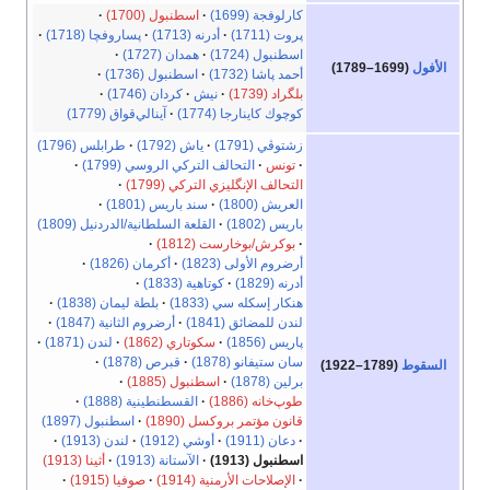
كارلوفجة (1699)
اسطنبول (1700)
پروت (1711)
أدرنه (1713)
پساروفچا (1718)
اسطنبول (1724)
همدان (1727)
الأفول
(1699–1789)
أحمد پاشا (1732)
اسطنبول (1736)
بلگراد (1739)
نيش
كردان (1746)
كوچوك كاينارجا (1774)
آينالي‌قواق (1779)
زشتوڤي (1791)
ياش (1792)
طرابلس (1796)
تونس
التحالف التركي الروسي (1799)
التحالف الإنگليزي التركي (1799)
العريش (1800)
سند باريس (1801)
باريس (1802)
القلعة السلطانية/الدردنيل (1809)
بوكرش/بوخارست (1812)
أرضروم الأولى (1823)
أكرمان (1826)
أدرنه (1829)
كوتاهية (1833)
هنكار إسكله سي (1833)
بلطة ليمان (1838)
لندن للمضائق (1841)
أرضروم الثانية (1847)
پاريس (1856)
سكوتاري (1862)
لندن (1871)
سان ستيفانو (1878)
قبرص (1878)
السقوط
(1789–1922)
برلين (1878)
اسطنبول (1885)
طوپ‌خانه (1886)
القسطنطينية (1888)
قانون مؤتمر بروكسل (1890)
اسطنبول (1897)
دعان (1911)
أوشي (1912)
لندن (1913)
اسطنبول (1913)
الآستانة (1913)
أثينا (1913)
الإصلاحات الأرمنية (1914)
صوفيا (1915)