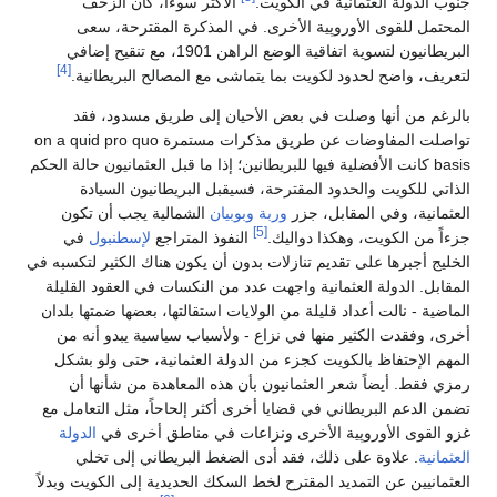
جنوب الدولة العثمانية في الكويت.
الأكثر سوءاً، كان الزحف
المحتمل للقوى الأوروپية الأخرى. في المذكرة المقترحة، سعى
البريطانيون لتسوية اتفاقية الوضع الراهن 1901، مع تنقيح إضافي
[4]
لتعريف، واضح لحدود لكويت بما يتماشى مع المصالح البريطانية.
بالرغم من أنها وصلت في بعض الأحيان إلى طريق مسدود، فقد
تواصلت المفاوضات عن طريق مذكرات مستمرة on a quid pro quo
basis كانت الأفضلية فيها للبريطانين؛ إذا ما قبل العثمانيون حالة الحكم
الذاتي للكويت والحدود المقترحة، فسيقبل البريطانيون السيادة
العثمانية، وفي المقابل، جزر
وربة
وبوبيان
الشمالية يجب أن تكون
[5]
جزءاً من الكويت، وهكذا دواليك.
النفوذ المتراجع
لإسطنبول
في
الخليج أجبرها على تقديم تنازلات بدون أن يكون هناك الكثير لتكسبه في
المقابل. الدولة العثمانية واجهت عدد من النكسات في العقود القليلة
الماضية - نالت أعداد قليلة من الولايات استقالتها، بعضها ضمتها بلدان
أخرى، وفقدت الكثير منها في نزاع - ولأسباب سياسية يبدو أنه من
المهم الإحتفاظ بالكويت كجزء من الدولة العثمانية، حتى ولو بشكل
رمزي فقط. أيضاً شعر العثمانيون بأن هذه المعاهدة من شأنها أن
تضمن الدعم البريطاني في قضايا أخرى أكثر إلحاحاً، مثل التعامل مع
غزو القوى الأوروپية الأخرى ونزاعات في مناطق أخرى في
الدولة
العثمانية
. علاوة على ذلك، فقد أدى الضغط البريطاني إلى تخلي
العثمانيين عن التمديد المقترح لخط السكك الحديدية إلى الكويت وبدلاً