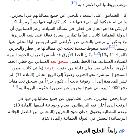
[10]
ترغب بريطانيا في الانفراد به.
كان العثمانيون على استعداد للتخلي عن جميع مطالباتهم في البحرين،
والتي لم يتمكنوا أي شيء فيها قط لكن كان لهم فيها دوراً رمزياً، لكن
لم يكن هذا هو الحال في قطر. في مسألة السيادة، زعم العثمانيون أن
الدولة العثمانية كانت دائماً ما تمارس سيادة فعالة على شبه الجزيرة
ولا يمكن أن ترضى بالتخلي عن الأراضي التي لم يسبق لها التخلي عنها
[11]
رسمياً.
تحت ضغوط شديدة تخلت عن مطالباتها في قطر والبحرين
[12]
(المواد 11 و13)
وكان الخط الأزرق قد تأسس لتعريف الحدود البرية
للسيادة العثمانية. هذا الخط يفصل
سنجق نجد
العثماني عن قطر. الخط
الأزرق بدأ على بعد أميال قليلة من جنوب
زقونية
(والتي كانت ضمن
السنجق)، مباشرة نحو الجنوب وصولاً إلى الربع الخالي (المادة 11). لم
تشر المعاهدة إلى أن زقونية يجب أن تكون جزءاً من سنجق نجد مقابل
[13]
دفع 1.000 ليرة إلى شيخ البحرين عن طريق الحكومة البريطانية.
فيما يحص البحرين، تخلى العثمانيون عن جميع مطالباتهم فيها في
الوقت الذي أعلن فيه البريطانيون بعدم وجود نية لضمها (المادة 13)
وعدم المطالبة بحقوق إذعان شيخ البحرين (المحمي من قناصل الجلالة
البريطانية) ليعيش في الدولة العثمانية (المادة 15).
رابعاً: الخليج العربي