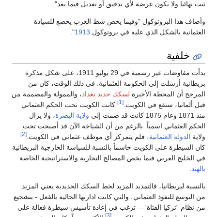
ثبت نهائيا ولا يكون عرضة لأي تدقيق أو تعديل فيما بعد".
وأضاف هذا البروتوكول "وفيما يخص شط العرب يخضع للسيادة
العثمانية بالشكل الذي عليه في بروتوكول
1913
".
خلفية
بدأت مفاوضات غير رسمية في 29 يوليو 1911، على شكل مذكرة
بريطانية أرسلت إلى الحكومة العثمانية. في ذلك الوقت، كان من
المرجح أن المحطة الأخيرة
لسكك حديد بغداد
، والممولة والمصممة من
[1]
قبل ألمانيا، ستقع في الكويت.
كانت الكويت تحت الحكم العثماني
منذ 1871 وعام 1875 كانت قد ضمت إلى
ولاية البصرة
، ولا يزال
الحكم العثماني اسمياً. بالرغم من أن الشياخة الآن قد أصبحت تحت
[2]
ولاية
الدولة العثمانية
، فلم يتمركز أي موظف عثماني في الكويت.
كان السيطرة على الكويت حاسماً بالنسبة للسياسة الخارجية البريطانية
في الخليج العربي فيما يخص المصالح التجارية والاستراتيجية الخاصة
بالهند
.
بالنسبة لبريطانيا، فالتمديد المزيد لخط السكك الحديدية يعني المزيد
من التوسع للنفوذ العثماني، والتي كانت ادارتها الحالية بالفعل - بتشجيع
من نظام “تركيا الفتاة”— ترغب في إعادة تأسيس سيطرة فعالة على
[3]