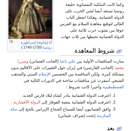
وكما كانت الملكية النمساوية حليفة
روسيا تستعد أيضا لشن الحرب على
الدولة العثمانية. وهكذا اضطر الباب
العالي لتوقيع معاهدة السلام مع الفرس
خوفا من نشوب حرب ثلاثية على
الدولة العثمانية تحيطها من ثلاث جهات.
آنا إيفانوفنا إمبراطورة
روسيا
(1730-1740 )
شروط المعاهدة
سارت المناقشات الأولية بين
علي باشا
(الجانب العثماني)
وميرزا
محمد
(الجانب الفارسي) في إيران حول التغييرات على الأقاليم بدون
مشكلة كبيرة. ولكن المنافسة بين الخصمين
الإسلام
السني والمذهب
الشيعي أسفرت عن مناقشات ساخنة في الدورات التالية في
القسطنطينية
وأخيرا كانت شروط ؛
اعترفت الدولة العثمانية بنادر كشاه لبلاد فارس الجديد.
اعترفت الدولة العثمانية بتبعية القوقاز إلى
الدولة الأفشارية
.
وافق العثمانيون أيضا للسماح الحجاج الإيرانين بالحج إلى
مكة
المكرمة
(تحت إشراف عثماني)
بعد