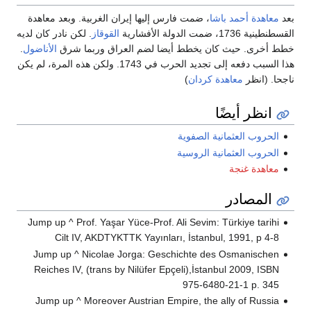
بعد
معاهدة أحمد باشا
، ضمت فارس إليها إيران الغربية. وبعد معاهدة
القسطنطينية 1736، ضمت الدولة الأفشارية
القوقاز
. لكن نادر كان لديه
خطط أخرى. حيث كان يخطط أيضا لضم العراق وربما شرق
الأناضول
.
هذا السبب دفعه إلى تجديد الحرب في 1743. ولكن هذه المرة، لم يكن
ناجحا. (انظر
معاهدة كردان
)
انظر أيضًا
الحروب العثمانية الصفوية
الحروب العثمانية الروسية
معاهدة غنجة
المصادر
Jump up ^ Prof. Yaşar Yüce-Prof. Ali Sevim: Türkiye tarihi
Cilt IV, AKDTYKTTK Yayınları, İstanbul, 1991, p 4-8
Jump up ^ Nicolae Jorga: Geschichte des Osmanischen
Reiches IV, (trans by Nilüfer Epçeli),İstanbul 2009, ISBN
975-6480-21-1 p. 345
Jump up ^ Moreover Austrian Empire, the ally of Russia