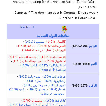
was also preparing for the war. see Austro-Turkish War,
1737-1739,
Jump up ^ The dominant sect in Ottoman Empire was
Sunni and in Persia Shia
e
t
v
أخف
معاهدات الدولة العثمانية
گاليپولي (1403)
سليمبريا (1411)
البحرية البندقية (1416)
البندقية (1419)
البزوغ
(1299–1453)
البيزنطية (1420)
إدرنه-سگد (1444)
القسطنطينية (1454)
العثمانية البندقية (1479)
اسطنبول (1533)
الفرنسية-العثمانية (1536)
النمو
(1453–1579)
اسطنبول/أدرنة (1547)
أماسيا (1555)
اسطنبول/أدرنة (1568)
فرحات پاشا (1590)
نصوح پاشا (1612)
زيتڤاتوروك (1606)
سراڤ (1618)
خوتين (1621)
قصر شيرين (1639)
الركود
(1579–1699)
ڤسڤار (1664)
بوجاش (1672)
إزڤنچة (1676)
بخچي‌سراي (1681)
كارلوفجة (1699)
اسطنبول (1700)
پروت (1711)
أدرنه (1713)
پساروفچا (1718)