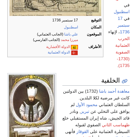
في
اسطنبول
في
17
التوقيع
17 سبتمبر 1736
سبتمبر
المكان
اسطنبول
1736
، لإنهاء
الموقعون
علي باشا
(الجانب العثماني)
الحرب
ميرزا محمد
(الجانب الفارسي)
العثمانية
الأطراف
الدولة الأفشارية
الصفوية
الدولة العثمانية
(1730-
.
1735)
الخلفية
معاهدة أحمد باشا
(1732) بين الدولتين
كانت غير مرضية لكلا البلدين.
السلطان العثماني
محمود الأول
لم
يوافق على التخلي عن
تبريز
, ونادر
قائد الجيش، شاه إيران المستقبلي خلع
طهماسب الثاني
الصفوي لقبوله
السيطرة العثمانية على
القوقاز
فأنهى