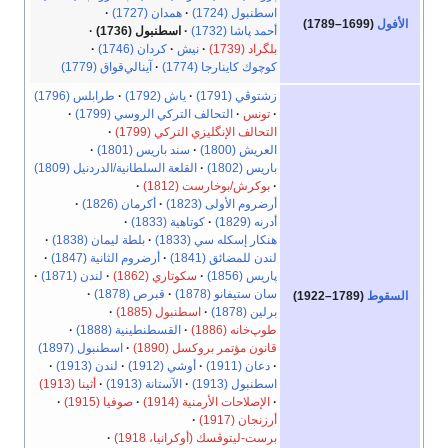
اسطنبول (1724)
همدان (1727)
الأفول
(1699–1789)
أحمد پاشا (1732)
اسطنبول (1736)
بلگراد (1739)
نيش
كردان (1746)
كوچوك كاينارجا (1774)
آينالي‌قواق (1779)
زشتوڤي (1791)
ياش (1792)
طرابلس (1796)
تونس
التحالف التركي الروسي (1799)
التحالف الإنگليزي التركي (1799)
العريش (1800)
سند باريس (1801)
باريس (1802)
القلعة السلطانية/الدردنيل (1809)
بوكرش/بوخارست (1812)
أرضروم الأولى (1823)
أكرمان (1826)
أدرنه (1829)
كوتاهية (1833)
هنكار إسكله سي (1833)
بلطة ليمان (1838)
لندن للمضائق (1841)
أرضروم الثانية (1847)
پاريس (1856)
سكوتاري (1862)
لندن (1871)
سان ستيفانو (1878)
قبرص (1878)
السقوط
(1789–1922)
برلين (1878)
اسطنبول (1885)
طوپ‌خانه (1886)
القسطنطينية (1888)
قانون مؤتمر بروكسل (1890)
اسطنبول (1897)
دعان (1911)
أوشي (1912)
لندن (1913)
اسطنبول (1913)
الآستانة (1913)
أثينا (1913)
الإصلاحات الأرمنية (1914)
صوفيا (1915)
أرزنجان (1917)
برست-ليتوڤسك (أوكرانيا، 1918)