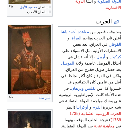
الدولة الصفوية
و أنشأ
الدولة
السلطان
محمود الأول
الأفشارية
.
السلطان الأحدب
الحرب
بعد وقت قصير من
معاهدة أحمد باشا
،
أعلن نادر الحرب وهاجم
العراق
و
القوقاز
. في العراق، بعد بعض
الانتصارات الأولية مثل الاستيلاء على
كركوك
و
أربيل
، إلا أنه فشل في
أحتلال الموصل عاصمة ولاية
الموصل
بعد حصار طويل فخرج من العراق.
ولكن في القوقاز كان أكثر نجاحا. في
أقل من عامين كان العثمانيون قد
خسروا كل من
تفليس
ويريفان
. في
هذه الأثناء كانت الإمبراطورية الروسية
نادر شاه
على وشك مهاجمة الدولة العثمانية في
شبه جزيرة
القرم
و
أوكرانيا
(انظر
الحرب الروسية العثمانية (1735-
1739)
) نتيجة الحلف المؤقت بينهما
في
معاهدة غنجة
ضد الدولة العثمانية.