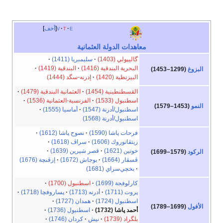
e
t
v
أخف
معاهدات الدولة العثمانية
گاليپولي (1403)
سليمبريا (1411)
البحرية البندقية (1416)
البندقية (1419)
البزوغ
(1299–1453)
البيزنطية (1420)
إدرنه-سگد (1444)
القسطنطينية (1454)
العثمانية البندقية (1479)
اسطنبول (1533)
الفرنسية-العثمانية (1536)
النمو
(1453–1579)
اسطنبول/أدرنة (1547)
أماسيا (1555)
اسطنبول/أدرنة (1568)
فرحات پاشا (1590)
نصوح پاشا (1612)
زيتڤاتوروك (1606)
سراڤ (1618)
خوتين (1621)
قصر شيرين (1639)
الركود
(1579–1699)
ڤسڤار (1664)
بوجاش (1672)
إزڤنچة (1676)
بخچي‌سراي (1681)
كارلوفجة (1699)
اسطنبول (1700)
پروت (1711)
أدرنه (1713)
پساروفچا (1718)
اسطنبول (1724)
همدان (1727)
الأفول
(1699–1789)
أحمد پاشا (1732)
اسطنبول (1736)
بلگراد (1739)
نيش
كردان (1746)