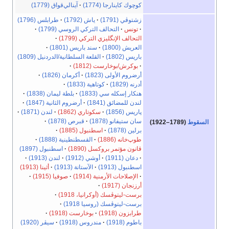
كوچوك كاينارجا (1774)
آينالي‌قواق (1779)
زشتوڤي (1791)
ياش (1792)
طرابلس (1796)
تونس
التحالف التركي الروسي (1799)
التحالف الإنگليزي التركي (1799)
العريش (1800)
سند باريس (1801)
باريس (1802)
القلعة السلطانية/الدردنيل (1809)
بوكرش/بوخارست (1812)
أرضروم الأولى (1823)
أكرمان (1826)
أدرنه (1829)
كوتاهية (1833)
هنكار إسكله سي (1833)
بلطة ليمان (1838)
لندن للمضائق (1841)
أرضروم الثانية (1847)
پاريس (1856)
سكوتاري (1862)
لندن (1871)
سان ستيفانو (1878)
قبرص (1878)
السقوط
(1789–1922)
برلين (1878)
اسطنبول (1885)
طوپ‌خانه (1886)
القسطنطينية (1888)
قانون مؤتمر بروكسل (1890)
اسطنبول (1897)
دعان (1911)
أوشي (1912)
لندن (1913)
اسطنبول (1913)
الآستانة (1913)
أثينا (1913)
الإصلاحات الأرمنية (1914)
صوفيا (1915)
أرزنجان (1917)
برست-ليتوڤسك (أوكرانيا، 1918)
برست-ليتوڤسك (روسيا 1918)
طرابزون (1918)
بوخارست (1918)
باطوم (1918)
مندروس (1918)
سيڤر (1920)