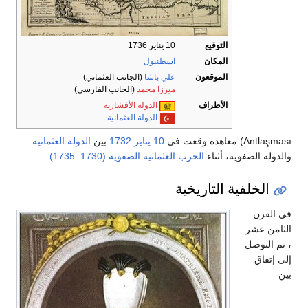
التوقيع
10 يناير 1736
المكان
اسطنبول
الموقعون
علي باشا
(الجانب العثماني)
ميرزا محمد
(الجانب الفارسي)
الأطراف
الدولة الأفشارية
الدولة العثمانية
Antlaşması) معاهدة وقعت في
10 يناير
1732
بين
الدولة العثمانية
والدولة الصفوية، أثناء
الحرب العثمانية الصفوية (1730–1735)
.
الخلفية التاريخية
في القرن
الثامن عشر
، تم التوصل
إلى إتفاق
بين