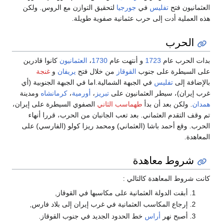
العثمانيون فتح
تفليس
في
جورجيا
لتحقيق التوازن مع الروس. ولكن
هذه العملية أدت إلى حرب عثمانية صفوية طويلة.
الحرب
بدات الحرب عام
1723
و أنتهت عام
1730
،
العثمانيون
كانوا قادرين
على السيطرة على جنوب
القوقاز
من خلال فتح
يريفان
و
غنجة
بالإضافة إلى
تفليس
في الجبهة الشمالية.اما في الجبهة الجنوبية (أي
غرب إيران)، سيطر العثمانيون على
تبريز
،
أورمية
،
كرمانشاه
ومدينة
همدان
. ولكن بعد أن بدأ
طهماسب الثاني
الصفوي السيطرة على إيران،
تم وقف التقدم العثماني. بعد تعب الجانبان من الحرب، قررا أنهاء
الحرب. وقع أحمد باشا (العثماني) ومحمد ريزا كولو (الفارسي) على
المعاهدة.
شروط معاهدة
كانت شروط المعاهدة كالتالي :
أبقت الدولة العثمانية على مكاسبها في القوقاز,
إرجاع المكاسب العثمانية في غرب إيران إلى بلاد فارس,
أصبح نهر
أراس
خط الحدود الجديد في جنوب القوقاز.