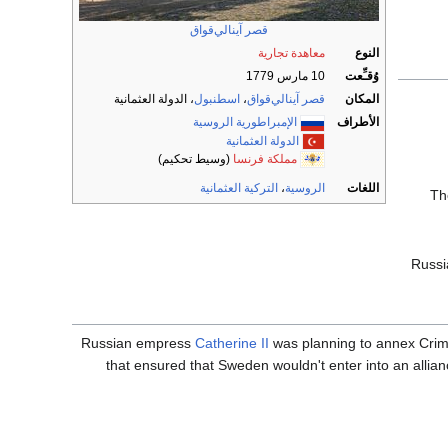
قصر آينالي‌قواق
النوع
معاهدة تجارية
وُقـِّعت
10 مارس 1779
المكان
قصر آينالي‌قواق
،
اسطنبول
، الدولة العثمانية
الأطراف
الإمبراطورية الروسية
الدولة العثمانية
مملكة فرنسا
(وسيط تحكيم)
اللغات
الروسية
،
التركية العثمانية
Th
Russi
Russian empress
Catherine II
was planning to annex Crime
that ensured that Sweden wouldn't enter into an allia