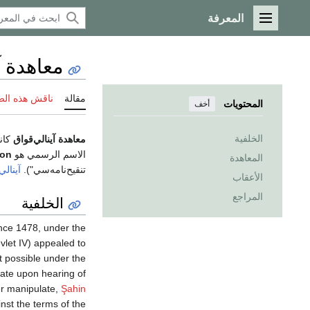
المعرفة
القائمة الرئيسية
معاهدة آ
مقالة
ناقش هذه ال
المحتويات
أخف
الخلفية
معاهدة آينالي‌قواق
كان
الاسم الرسمي هو
ion
المعاهدة
تنقيح‌نامه‌سي").
آينالي
الأعقاب
المراجع
الخلفية
nce 1478, under the
vlet IV) appealed to
t possible under the
ate upon hearing of
er manipulate,
Şahin
nst the terms of the