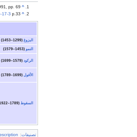
91, pp. 69
^
-17-3
p.33
^
البزوغ
(1299–1453)
النمو
(1453–1579)
الركود
(1579–1699)
الأفول
(1699–1789)
السقوط
(1789–1922)
تصنيفات
:
escription