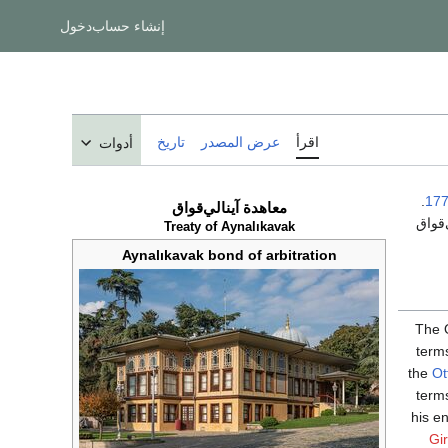
إنشاء حساب
دخول
اقرأ
عرض المصدر
تاريخ
أدوات
.
17
معاهدة آينالي‌قواق
‌قواق
Treaty of Aynalıkavak
Aynalıkavak bond of arbitration
The 
term
the
Ot
term
his e
Gi