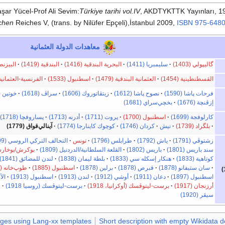
aşar Yücel-Prof Ali Sevim:
Türkiye tarihi vol.IV
, AKDTYKTTK Yayınları, 19
chen
Reiches V, (trans. by Nilüfer Epçeli),İstanbul 2009,
ISBN
975-6480
معاهدات الدولة العثمانية
گاليپولي (1403)
سليمبريا (1411)
البحرية البندقية (1416)
البندقية (1419)
البيزنطية 
القسطنطينية (1454)
العثمانية البندقية (1479)
اسطنبول (1533)
الفرنسية-العثمانية (536
فرحات پاشا (1590)
نصوح پاشا (1612)
زيتڤاتوروك (1606)
سراڤ (1618)
خوتين (1621
إزڤنچة (1676)
بخچي‌سراي (1681)
كارلوفجة (1699)
اسطنبول (1700)
پروت (1711)
أدرنه (1713)
پساروفچا (1718)
بلگراد (1739)
نيش
كردان (1746)
كوچوك كاينارجا (1774)
آينالي‌قواق (1779)
زشتوڤي (1791)
ياش (1792)
طرابلس (1796)
تونس
التحالف التركي الروسي (1799)
سند باريس (1801)
باريس (1802)
القلعة السلطانية/الدردنيل (1809)
بوكرش/بوخارست (
كوتاهية (1833)
هنكار إسكله سي (1833)
بلطة ليمان (1838)
لندن للمضائق (1841)
سان ستيفانو (1878)
قبرص (1878)
برلين (1878)
اسطنبول (1885)
طوپ‌خانه (1886)
اسطنبول (1897)
دعان (1911)
أوشي (1912)
لندن (1913)
اسطنبول (1913)
الآس
أرزنجان (1917)
برست-ليتوڤسك (أوكرانيا، 1918)
برست-ليتوڤسك (روسيا 1918)
ط
سيڤر (1920)
ges using Lang-xx templates
Short description with empty Wikidata d