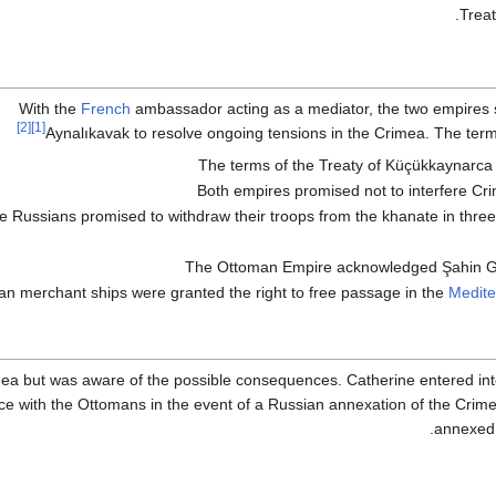
Treat
With the
French
ambassador acting as a mediator, the two empires s
[2]
[1]
Aynalıkavak to resolve ongoing tensions in the Crimea. The term
The terms of the Treaty of Küçükkaynarca 
Both empires promised not to interfere Cri
e Russians promised to withdraw their troops from the khanate in thr
The Ottoman Empire acknowledged Şahin G
an merchant ships were granted the right to free passage in the
Medit
a but was aware of the possible consequences. Catherine entered int
nce with the Ottomans in the event of a Russian annexation of the Crime
annexed 