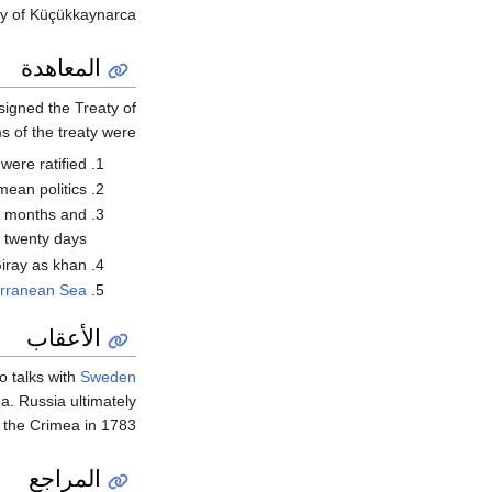
y of Küçükkaynarca.
المعاهدة
igned the Treaty of
s of the treaty were
were ratified
mean politics
ee months and
twenty days
iray as khan
erranean Sea
الأعقاب
o talks with
Sweden
a. Russia ultimately
the Crimea in 1783.
المراجع