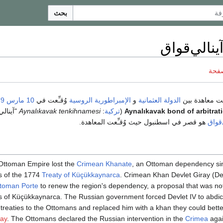
بحث
ينالي‌قواق
صفحة
ت معاهدة بين
الدولة العثمانية
و
الإمبراطورية الروسية
وُقـِّعت في
10 مارس
79
Aynalıkavak bond of arbitrat
(
تركية
:
Aynalıkavak tenkihnamesi
"آينالي
‌قواق
هو قصر في اسطنبول حيث وُقـِّعت المعاهدة.
Ottoman Empire lost the
Crimean Khanate
, an Ottoman dependency si
s of the 1774
Treaty of Küçükkaynarca
. Crimean Khan Devlet Giray (De
toman Porte
to renew the region's dependency, a proposal that was no
s of Küçükkaynarca. The Russian government forced Devlet IV to abdic
ntreaties to the Ottomans and replaced him with a khan they could bett
ray
. The Ottomans declared the Russian intervention in the
Crimea
agai