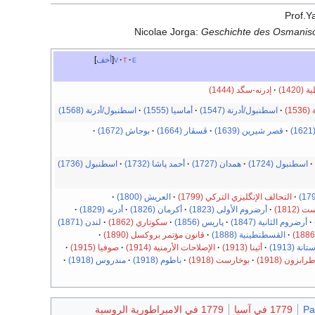
Prof.Y
Nicolae Jorga:
Geschichte des Osmanis
e
t
v
أخف
(1420)
إدرنه-سگد (1444)
1)
اسطنبول/أدرنة (1547)
أماسيا (1555)
اسطنبول/أدرنة (1568)
)
قصر شيرين (1639)
ڤسڤار (1664)
بوجاش (1672)
اسطنبول (1724)
همدان (1727)
أحمد پاشا (1732)
اسطنبول (1736)
التحالف الإنگليزي التركي (1799)
العريش (1800)
1812)
أرضروم الأولى (1823)
أكرمان (1826)
أدرنه (1829)
أرضروم الثانية (1847)
پاريس (1856)
سكوتاري (1862)
لندن (1871)
القسطنطينية (1888)
قانون مؤتمر بروكسل (1890)
تانة (1913)
أثينا (1913)
الإصلاحات الأرمنية (1914)
صوفيا (1915)
رابزون (1918)
بوخارست (1918)
باطوم (1918)
مندروس (1918)
Pa
1779 في آسيا
1779 في الامبراطورية الروسية