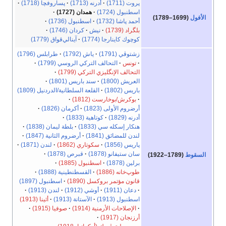
پروت (1711)
أدرنه (1713)
پساروفچا (1718)
اسطنبول (1724)
همدان (1727)
الأفول
(1699–1789)
أحمد پاشا (1732)
اسطنبول (1736)
بلگراد (1739)
نيش
كردان (1746)
كوچوك كاينارجا (1774)
آينالي‌قواق (1779)
زشتوڤي (1791)
ياش (1792)
طرابلس (1796)
تونس
التحالف التركي الروسي (1799)
التحالف الإنگليزي التركي (1799)
العريش (1800)
سند باريس (1801)
باريس (1802)
القلعة السلطانية/الدردنيل (1809)
بوكرش/بوخارست (1812)
أرضروم الأولى (1823)
أكرمان (1826)
أدرنه (1829)
كوتاهية (1833)
هنكار إسكله سي (1833)
بلطة ليمان (1838)
لندن للمضائق (1841)
أرضروم الثانية (1847)
پاريس (1856)
سكوتاري (1862)
لندن (1871)
سان ستيفانو (1878)
قبرص (1878)
السقوط
(1789–1922)
برلين (1878)
اسطنبول (1885)
طوپ‌خانه (1886)
القسطنطينية (1888)
قانون مؤتمر بروكسل (1890)
اسطنبول (1897)
دعان (1911)
أوشي (1912)
لندن (1913)
اسطنبول (1913)
الآستانة (1913)
أثينا (1913)
الإصلاحات الأرمنية (1914)
صوفيا (1915)
أرزنجان (1917)