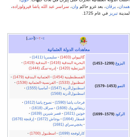
همدان
،
يرڤان
، بعد غزو حاكم
وان
،
سراسر عبد الله پاشا قپرولوزاده
،
لمدينة
تبريز
في عام 1725.
e
t
v
أخف
معاهدات الدولة العثمانية
گاليپولي (1403)
سليمبريا (1411)
البحرية البندقية (1416)
البندقية (1419)
البزوغ
(1299–1453)
البيزنطية (1420)
إدرنه-سگد (1444)
القسطنطينية (1454)
العثمانية البندقية (1479)
اسطنبول (1533)
الفرنسية-العثمانية (1536)
النمو
(1453–1579)
اسطنبول/أدرنة (1547)
أماسيا (1555)
اسطنبول/أدرنة (1568)
فرحات پاشا (1590)
نصوح پاشا (1612)
زيتڤاتوروك (1606)
سراڤ (1618)
خوتين (1621)
قصر شيرين (1639)
الركود
(1579–1699)
ڤسڤار (1664)
بوجاش (1672)
إزڤنچة (1676)
بخچي‌سراي (1681)
كارلوفجة (1699)
اسطنبول (1700)