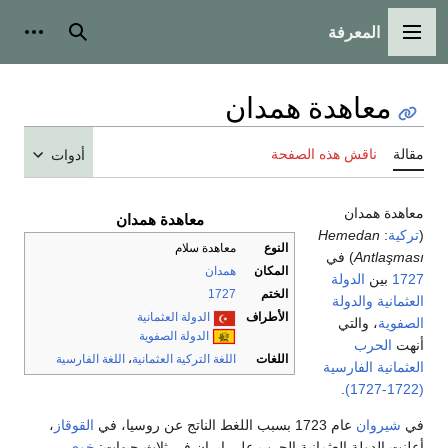
المعرفة
القائمة الرئيسية
بحث
أدوات
معاهدة همدان
مقالة
ناقش هذه الصفحة
أدوات
معاهدة همدان
معاهدة همدان
(
تركية
:
Hemedan
النوع
معاهدة سلام
Antlaşması
) في
المكان
همدان
1727
بين
الدولة
الختم
1727
العثمانية
والدولة
الأطراف
الدولة العثمانية
الصفوية
، والتي
الدولة الصفوية
أنهت
الحرب
اللغات
اللغة التركية العثمانية
،
اللغة الفارسية
العثمانية الفارسية
.
(1722-1727)
في
شيروان
عام 1723 بسبب اللغط الناتج عن روسيا، في
القوقاز
،
أعلنت الدولة العثمانية الحرب على إيران في ثلاث جبهات:
خوي
،