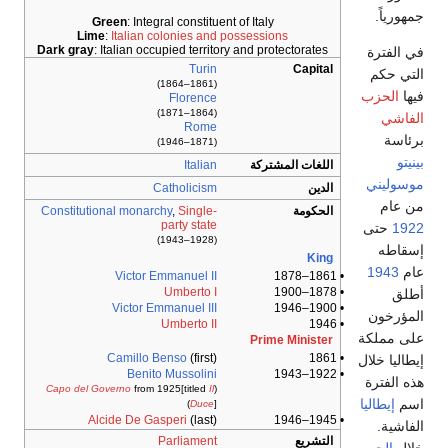
جمهورياً.
Green
: Integral constituent of Italy
Lime
:
Italian colonies and possessions
Dark gray
: Italian occupied territory and protectorates
في الفترة
Turin
Capital
التي حكم
(1861–1864)
فيها
الحزب
Florence
(1864–1871)
الفاشي
Rome
برئاسة
(1871–1946)
بينيتو
اللغات المشتركة
Italian
موسوليني
الدين
Catholicism
من عام
الحكومة
Single-
,
Constitutional monarchy
party state
1922
حتى
(1928–1943)
إسقاطه
King
عام
1943
Victor Emmanuel II
• 1861–1878
Umberto I
• 1878–1900
أطلق
Victor Emmanuel III
• 1900–1946
المؤرخون
Umberto II
• 1946
على مملكة
Prime Minister
Camillo Benso
(first)
• 1861
إيطاليا خلال
Benito Mussolini
• 1922–1943
هذه الفترة
Capo del Governo
from 1925[titled
Il
(
اسم
إيطاليا
Duce
])
Alcide De Gasperi
(last)
• 1945–1946
الفاشية.
التشريع
Parliament