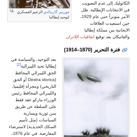
الكاثوليك إلى عدم التصويت
في الانتخابات الإيطالية. ظل
جوزيبي گاريبالدي
الزعيم العسكري
الأمر متوتراً حتى عام 1929،
لتوحيد إيطاليا
حين استعيدت العلاقات
الايجابية بين مملكة إيطاليا
والفاتيكان بعد توقيع
اتفاقيات اللاتران
.
فترة التحرير (1870–1914)
بعد التوحيد، والسياسة في
[2]
إيطاليا تحبذ الليبرالية
الحق الليبرالي المحافظ
(Destra storica أو الحق
التاريخي) ومجزأة إقليميا،
والليبرالي المحافظ رئيس
الوزراء ماركو عقد فقط
على السلطة عن طريق
سن ثورية ويسارية.
السياسات (مثل تأميم
السكك الحديدية) لاسترضاء
المعارضة. في عام 1876،