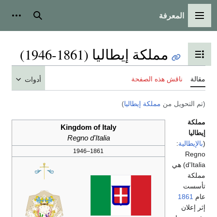
المعرفة
القائمة الرئيسية
بحث
أدوات
مملكة إيطاليا (1861-1946)
تبديل عرض جدول المحتويات
مقالة
ناقش هذه الصفحة
أدوات
(تم التحويل من
مملكة إيطاليا
)
مملكة
Kingdom of Italy
إيطاليا
Regno d'Italia
(
بالإيطالية
:
1861–1946
Regno
d'Italia
) هي
مملكة
تأسست
عام
1861
إثر إعلان