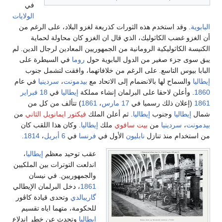
في
الولايات
البابوية
. وقد استخدم هذه الثورات كذريعة لغزو البلاد، على الرغم من
أن الغزو غضب الكاثوليك، الذي قال ان الغزو كان محاولة لحماية
الكنيسة الكاثوليكية الرومانية من الجمهوريين المعادين لرجال الدين. لم
يبق سوى جزء صغير من الدول البابوية حول
روما
في السيطرة على
البابا بيوس التاسع. على الرغم من خلافاتهما، وافقت لتشمل جنوب
إيطاليا
والسماح لها بالانضمام إلى الاتحاد مع
بيدمونت
،
سردينيا
في عام
1860
. وأعلن لاحقا على البرلمان إنشاء مملكة
إيطاليا
في
18 فبراير
1861
(إعلان ذلك رسميا في
17 مارس
،
1861
) تتألف من كل من
شمال
إيطاليا
وجنوب
إيطاليا
. ثم أعلن الملك
فيكتور ايمانويل الثاني
من
بيدمونت
،
سردينيا
من
بيت سافوي
ملك
إيطاليا
. وكان هذا اللقب كان
من استخدام منذ تنازل
نابليون
الأول في
فرنسا
في
6 أبريل
،
1814
.
عقب توحيد معظم
إيطاليا
،
اندلعت التوترات بين الملكيين
والجمهوريين. في نيسان
1861
، دخل البرلمان الإيطالي
گاريبالدي
وتحدى قيادة كاڤور
للحكومة، متهما اياه تقسيم
إيطاليا
وتحدث عن خطر اندلاع