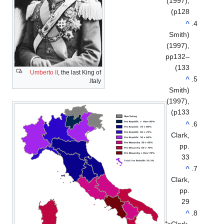
(1997),
p128)
^
(Smith
(1997),
pp132–
133)
Umberto II
, the last King of
^
Italy.
(Smith
(1997),
p133)
^
Clark,
pp.
33
^
Clark,
pp.
29
^