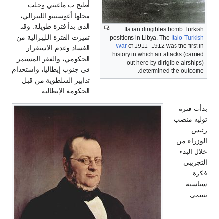
أطيح ب ماغيتي وحلت
محلها أغوستينو الليبرالي،
الذي بدأ فترة طويلة. وقد
Italian dirigibles bomb Turkish
تميزت الفترة الليبرالية من
positions in Libya. The
Italo-Turkish
War
of 1911–1912 was the first in
الفساد وعدم الاستقرار
history in which air attacks (carried
الحكومي، والفقر المستمر
out here by dirigible airships)
في جنوب إيطاليا، واستخدام
determined the outcome.
تدابير السلطوية من قبل
الحكومة الإيطالية.
بدأت فترة
توليه منصب
رئيس
الوزراء من
خلال البدء
التجريبي
فكرة
سياسية
تسمى