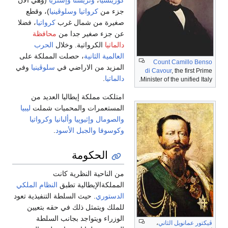
گوريتسيا
،
وتريستا
وإستريا
(وهي الآن
جزء من
كرواتيا
وسلوڤينيا
)، وقطع
صغيرة من شمال غرب
كرواتيا
، فضلا
عن جزء صغير جدا من
محافظة
دالماتيا
الكرواتية. وخلال
الحرب
العالمية الثانية
، حصلت المملكة على
Count Camillo Benso
المزيد من الاراضي في
سلوڤينيا
وفي
di Cavour
, the first Prime
دالماتيا
.
Minister of the unified Italy.
امتلكت مملكة إيطاليا العديد من
المستعمرات والمحميات شملت
ليبيا
والصومال
وإثيوپيا
وألبانيا
وكرواتيا
وكوسوفا
والجبل الأسود
.
الحكومة
من الناحية النظرية كانت
المملكةالإيطالية تطبق
النظام الملكي
الدستوري
. حيث السلطة التنفيذية تعود
للملك ويتمثل ذلك في حقه بتعيين
الوزراء ويتواجد بجانب السلطة
ڤيكتور عمانويل الثاني
،