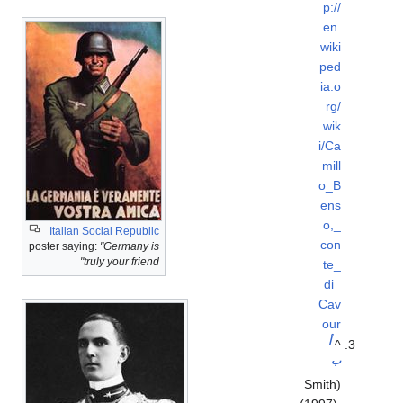
p://
en.
wiki
ped
ia.o
rg/
wik
i/Ca
mill
o_B
ens
o,_
Italian Social Republic
con
poster saying:
"Germany is
truly your friend"
te_
di_
Cav
our
أ
^
ب
(Smith