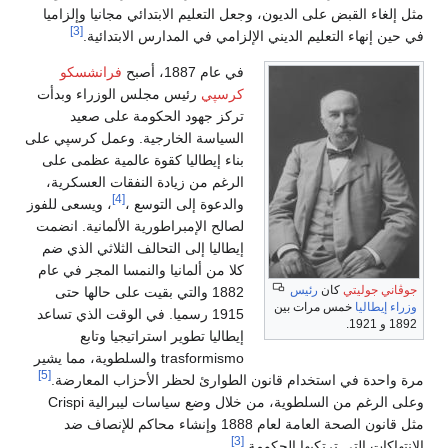
مثل إلغاء القبض على الديون، وجعل التعليم الابتدائي مجانيا وإلزاميا
[3]
في حين إنهاء التعليم الديني الإلزامي في المدارس الابتدائية.
في عام 1887، أصبح
فرانشسكو
كرسپي
رئيس مجلس الوزراء وبدأت
تركز جهود الحكومة على صعيد
السياسة الخارجية. وعمل كرسپي على
بناء إيطاليا كقوة عالمية عظمى على
الرغم من زيادة النفقات العسكرية،
[4]
والدعوة إلى التوسع ،
، ويسعى للفوز
لصالح الإمبراطورية الألمانية. انضمت
إيطاليا إلى التحالف الثلاثي الذي ضم
كلا من ألمانيا والنمسا المجر في عام
جوڤاني جوليتي
كان
رئيس
1882 والتي بقيت على حالها حتى
وزراء إيطاليا
خمس مرات بين
1915 رسميا. في الوقت الذي تساعد
1892 و 1921.
إيطاليا تطوير استراتيجيا وتابع
trasformismo والسلطوية، مما يشير
[5]
مرة واحدة في استخدام قانون الطوارئ لحظر الأحزاب المعارضة.
وعلى الرغم من السلطوية، من خلال وضع سياسات ليبرالية Crispi
مثل قانون الصحة العامة لعام 1888 وإنشاء محاكم للإنصاف ضد
[3]
الانتهاكات التي ترتكبها الحكومة.