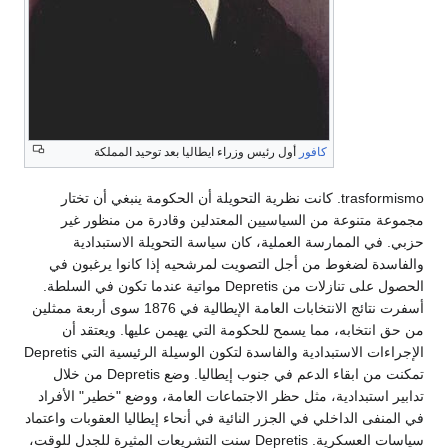
كافور
أول رئيس وزراء ايطاليا بعد توحيد المملكة
trasformismo. كانت نظرية التحويلة أن الحكومة ينبغي أن تختار
مجموعة متنوعة من السياسيين المعتدلين وقادرة من منظور غير
حزبي. في الممارسة العملية، كان سياسة التحويلة الاستبدادية
والفاسدة لضغوط من أجل التصويت لمرشحيه إذا كانوا يرغبون في
الحصول على تنازلات من Depretis مواتية عندما تكون في السلطة.
أسفرت نتائج الانتخابات العامة الإيطالية في 1876 سوى أربعة ممثلين
من حق انتخابه، مما يسمح للحكومة التي يهيمن عليها. ويعتقد أن
الإجراءات الاستبدادية والفاسدة لتكون الوسيلة الرئيسية التي Depretis
تمكنت من ابقاء الدعم في جنوب إيطاليا. وضع Depretis من خلال
تدابير استبدادية، مثل حظر الاجتماعات العامة، ووضع "خطير" الأفراد
في المنفى الداخلي في الجزر النائية في أنحاء إيطاليا العقوبات واعتماد
سياسات العسكرية. Depretis سنت التشريعات المثيرة للجدل للوقت،