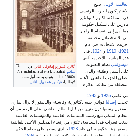
العالمية الأولى
أصبح
الاشتراكيون الحزب الرئيسي
في المملكة، لكنهم كانوا غير
قادرين على تشكيل حكومة
مما أدى إلى انقسام البرلمان
إلى ثلاثة فصائل مختلفة.
أجريت الانتخابات في عام
1921
،
1919
و
1924
, في
هذه المناسبة الأخيرة، ألغى
موسوليني
نظام التصويت
گالريا ڤيتوريو إمانوِلى الثاني
في
على أسس وطنية، والذي
ميلانو
. An architectural work created
in the 1880s ونودي به بعد أول ملك
أعطى للحزب الفاشي الأغلبية
لإيطاليا،
ڤيكتور عمانويل الثاني
.
المطلقة من مقاعد الدائرة.
بين عامي
1925
و
1943
اتخذت
إيطاليا
قوانين شبه دكتاتورية وفاشية، والدستور لا يزال ساري
المفعول رسميا دون تغيير من قبل النظام الفاشي، على الرغم من أن
النظام الملكي يتبع رسميا السياسات الفاشية والمؤسسات الفاشية.
حدثت تغيرات في السياسة، تكوّن من إنشاء المجلس الأعلى للفاشية
بوصفها هيئة حكومية في عام
1928
، الذي سيطر على نظام الحكم،
ويتم استبدال مجلس النواب والشركات اعتبارا من عام
1939
.