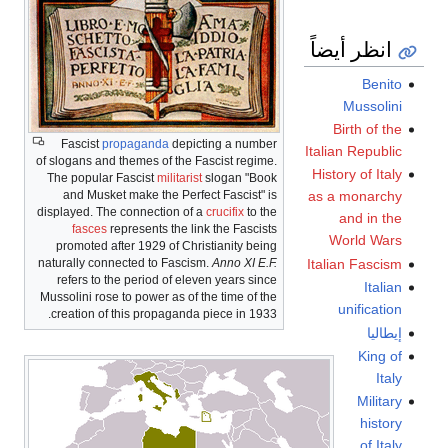
انظر أيضاً
Benito
Mussolini
Birth of the
Fascist
propaganda
depicting a number
Italian Republic
of slogans and themes of the Fascist regime.
History of Italy
The popular Fascist
militarist
slogan "Book
and Musket make the Perfect Fascist" is
as a monarchy
displayed. The connection of a
crucifix
to the
and in the
fasces
represents the link the Fascists
World Wars
promoted after 1929 of Christianity being
Italian Fascism
naturally connected to Fascism.
Anno XI E.F.
refers to the period of eleven years since
Italian
Mussolini rose to power as of the time of the
unification
creation of this propaganda piece in 1933.
إيطاليا
King of
Italy
Military
history
of Italy