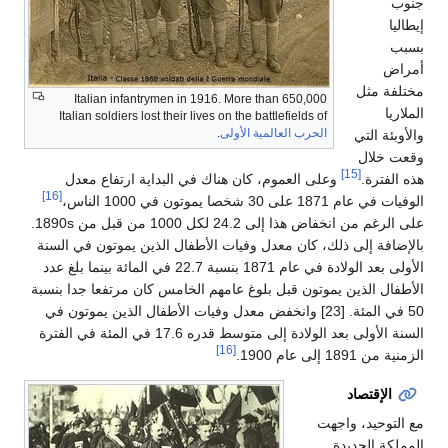
جنوب
إيطاليا
بسبب
أمراض
مختلفة مثل
Italian infantrymen in 1916. More than 650,000
الملاريا
Italian soldiers lost their lives on the battlefields of
الحرب العالمية الأولى
.
والأوبئة التي
وقعت خلال
[15]
هذه الفترة.
وعلى العموم، كان هناك في البداية ارتفاع معدل
[16]
الوفيات في عام 1871 على 30 شخصا يموتون في 1000 الناس،
على الرغم من انخفاض هذا إلى 24.2 لكل 1000 من قبل من 1890s.
بالإضافة إلى ذلك، كان معدل وفيات الأطفال الذين يموتون في السنة
الأولى بعد الولادة في عام 1871 بنسبة 22.7 في المائة بينما بلغ عدد
الأطفال الذين يموتون قبل بلوغ عامهم الخامس كان مرتفعا جدا بنسبة
50 في المئة. [23] وانخفض معدل وفيات الأطفال الذين يموتون في
السنة الأولى بعد الولادة إلى متوسط ​​قدره 17.6 في المئة في الفترة
[16]
الزمنية من 1891 إلى عام 1900.
الإقتصاد
مع التوحيد، واجهت
المملكة الجديدة