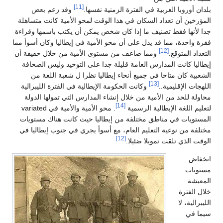
[11]
بلدان أوروبا الغربية في الفترة الزمنية نفسها.
وقد زعم بعض
المؤرخين أن تعداد السكان في هذا الوقت لمحو الأمية كانت متساهلة
جدا لأنها فقط تصنيف ما إذا كان شخص يمكن أن يكتب باسمها وقراءة
فقرة واحدة، مما قد يدل على أن محو الأمية في إيطاليا وكان أسوأ مما
[12]
التعداد المتوقع.
ومما ضاعف من مستوى الأمية من خلال حقيقة أن
إيطاليا كانت المدارس العامة قليلة جدا على التوحيد وليس الصحافة
الشعبية كان متاحا في جميع أنحاء إيطاليا نظرا ل شعبة اللغة من
[13]
اللهجات الإقليمية..
وكانت الحكومة الإيطالية في الفترة الليبرالية
محاولة للحد من الأمية من خلال إنشاء المدارس التي تمولها الدولة
[14]
لتعليم اللغة الإيطالية الرسمية
. محو الأمية والأمية في variated
المستويات في مناطق مختلفة من إيطاليا حيث كانت هناك مستويات
مختلفة من نوعية التعليم العام، مع أسوأ يجري في جنوب إيطاليا في
[12]
الوقت الذي تلقت تمويلا ضئيلا.
انخفاض
مستويات
المعيشة
خلال الفترة
الليبرالية، لا
سيما في