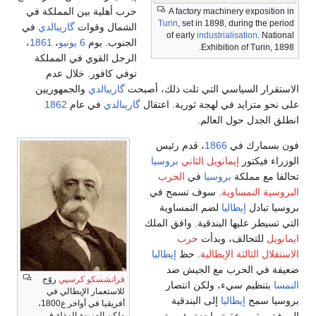
حرب أهلية بين المملكة في
A factory machinery exposition in
Turin
, set in 1898, during the period
الشمال وقوات
گاريبالدي
في
of early
industrialisation
. National
الجنوب. يوم
6 يونيو
،
1861
،
Exhibition of Turin, 1898.
الرجل القوي في المملكة
توفي كافور. خلال عدم
الاستقرار السياسي التي تلت ذلك، أصبحت
گاريبالدي
والجمهوريين
على نحو متزايد في لهجة ثورية. اعتقال
گاريبالدي
في عام
1862
انطلق الجدل حول العالم.
فون بسمارك في
1866
، قدم رئيس
الوزراء فيكتور
إيمانويل الثاني
بروسيا
تحالفا مع مملكة
بروسيا
في
الحرب
البروسية النمساوية
. سوف تسمح في
بروسيا تبادل
إيطاليا
لضم النمساوية
التي تسيطر عليها البندقية. وافق الملك
ايمانويل
للتحالف، وبدأت
حرب
الاستقلال الثالثة الإيطالية
. حظ
إيطاليا
ضعيفة في الحرب مع الجيش ضد
فرانشسكو كرسپي
روّج
النمسا
بتنظيم سيء، ولكن انتصار
للاستعمار الإيطالي في
بروسيا سمح
إيطاليا
إلى البندقية
أفريقيا في أواخر ع1800،
المرفق. بقيت عقبة واحدة رئيسية
ولكن الهزيمة المذلة في