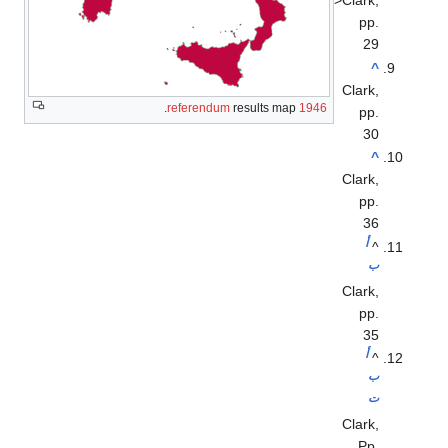
name="Clark">Clark,
pp.
29
^
Clark,
results map.
1946 referendum
pp.
30
^
Clark,
pp.
36
أ
^
ب
Clark,
pp.
35
أ
^
ب
ت
Clark,
Pp.