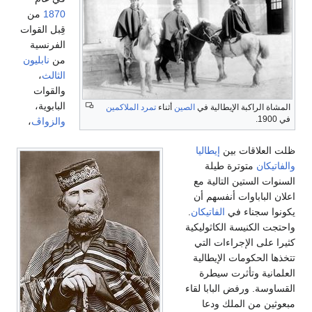
1870
من
قِبل القوات
الفرنسية
من
نابليون
الثالث
،
والقوات
البابوية،
المشاة الراكبة الإيطالية في
الصين
أثناء
تمرد الملاكمين
في 1900.
والزواڤ
،
ظلت العلاقات بين
إيطاليا
والفاتيكان
متوترة طيلة
السنوات الستين التالية مع
اعلان الباباوات أنفسهم أن
يكونوا سجناء في
الفاتيكان
.
واحتجت الكنيسة الكاثوليكية
كثيرا على الإجراءات التي
تتخذها الحكومات الإيطالية
العلمانية وتأثرت سيطرة
القساوسة. ورفض البابا لقاء
مبعوثين من الملك ودعا