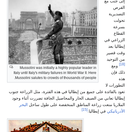
إلى جنب مع
الفرص
التصديرية
تحولت
بسرعة
القطاع
الزراعي في
إيطاليا بعد
وقت قصير
من التوحيد
[18]
ومع
Mussolini was initially a highly popular leader in
ذلك فإن
Italy until Italy's military failures in World War II. Here
Mussolini salutes to crowds of thousands of people.
هذه
التطورات لا
تعود بالفائدة على جميع من إيطاليا في هذه الفترة، مثل الزراعة جنوب
إيطاليا تعاني من الصيف الحار والمحاصيل الجافة تضررت أثناء وجود
الملاريا منعت زراعة المناطق المنخفضة على طول ساحل
البحر
[15]
الأدرياتيكي
في إيطاليا.