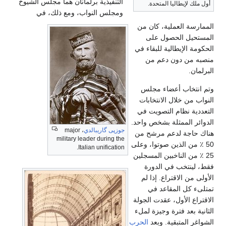
التنفيذية برلمانان هما مجلس الشيوخ
أول ملك لإيطاليا المتحدة.
ومجلس النواب، ومع ذلك، في
الممارسة العملية، كان من
المستحيل الحصول على
الحكومة الإيطالية للبقاء في
منصبه من دون دعم من
البرلمان.
وتم انتخاب أعضاء مجلس
النواب من خلال الانتخابات
التعددية نظام التصويت في
الدوائر الممثلة بشخص واحد.
جوزپى گاريبالدي
، major
هناك حاجة لدعم مرشح من
military leader during the
50 ٪ من الذين صوتوا، وعلى
Italian unification.
25 ٪ من الناخبين المسجلين
فقط، لينتخب في الدورة
الأولى من الاقتراع. إذا لم
تمتلىء كل المقاعد في
الاقتراع الأول، عقدت الجولة
الثانية بعد فترة وجيزة لملء
الشواغر المتبقية. وبعد
الحرب