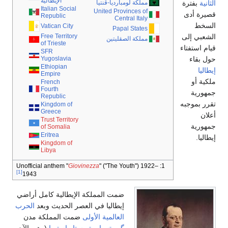
الإيطالية
الثانية
بفترة
مملكة لومبارديا-ڤنتيا
Italian Social
United Provinces of
قصيرة أدى
Republic
Central Italy
السخط
Vatican City
Papal States
الشعبي إلى
Free Territory
مملكة الصقليتين
of Trieste
قيام استفتاء
SFR
حول بقاء
Yugoslavia
Ethiopian
إيطاليا
Empire
ملكية أو
French
Fourth
جمهورية
Republic
تقرر بموجبه
Kingdom of
Greece
أعلان
Trust Territory
جمهورية
of Somalia
Eritrea
إيطاليا.
Kingdom of
Libya
Giovinezza
" ("The Youth") 1922–
1: Unofficial anthem "
الأراضي
[1]
1943
ضمت المملكة الإيطالية كامل أراضي
إيطاليا في العصر الحديث وبعد
الحرب
العالمية الأولى
ضمت المملكة مدن