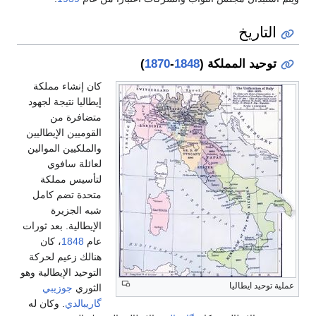
التاريخ
توحيد المملكة (
1848
-
1870
)
كان إنشاء مملكة
إيطاليا نتيجة لجهود
متضافرة من
القوميين الإيطاليين
والملكيين الموالين
لعائلة سافوي
لتأسيس مملكة
متحدة تضم كامل
شبه الجزيرة
الإيطالية. بعد ثورات
عام
1848
، كان
هنالك زعيم لحركة
التوحيد الإيطالية وهو
عملية توحيد ايطاليا
الثوري
جوزيبي
گاريبالدي
. وكان له