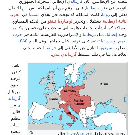
شعبية بين الإيطاليين. كان
گاريبالدي
الإيطالي المحرك الجمهوري
للتوحيد في جنوب
إيطاليا
, على الرغم من أن المملكة ليس لديها اتصال
فعلي إلى
روما
، كانت المملكة قد نجحت في تحدي
النمسا
في
الحرب
الثانية الإيطالية
لاستقلال وتحرير
لومبارديا فينيتو
من الحكم النمساوي.
المملكة كما أنشأت تحالفات هامة التي ساعدت على تحسين إمكانية
توحيد
إيطاليا
، مثل
بريطانيا
والإمبراطورية الفرنسية الثانية في
حرب
القرم
.
وسردينيا
تعتمد على
فرنسا
على حمايتها. وفي العام
1860
،
اضطرت
سردينيا
للتنازل عن الأراضي إلى
فرنسا
للحفاظ على
العلاقات، بما في ذلك مسقط
گاريبالدي نيس
.
انتقل
كافور
لتوحيد
الجهود
من قبل
گاريبالد
ي
من
خلال
تنظيم
ثورات
شعبية
The
Triple Alliance
in 1913, shown in red.