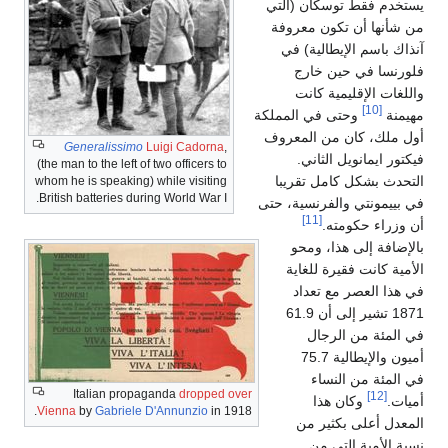
يستخدم فقط توسكان (التي
من شأنها أن تكون معروفة
آنذاك باسم الإيطالية) في
فلورنسا في حين خارج
واللغات الإقليمية كانت
[10]
مهيمنة
وحتى في المملكة
أول ملك، كان من المعروف
Generalissimo
Luigi Cadorna
,
فيكتور ايمانويل الثاني.
(the man to the left of two officers to
التحدث بشكل كامل تقريبا
whom he is speaking) while visiting
British batteries during World War I.
في بييمونتي والفرنسية، حتى
[11]
أن وزراء حكومته.
بالإضافة إلى هذا، ومحو
الأمية كانت فقيرة للغاية
في هذا العصر مع تعداد
1871 تشير إلى أن 61.9
في المئة من الرجال
أميون والإيطالية 75.7
في المئة من النساء
Italian propaganda
dropped over
[12]
أميات.
وكان هذا
Vienna
by
Gabriele D'Annunzio
in 1918.
المعدل أعلى بكثير من
نسبة الأمية التي من