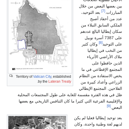
بين بعضها البعض من خلال
[7]
المبارزات.
بعد التوحيد،
عدد من أحفاد أصبح
الملكي السابق النبلاء من
سكان إيطاليا البالغ عددهم
على 7387 أسرة نوبيل
[8]
على التوحيد
وكان كثير
من النخب في إيطاليا
ملاك الأراضي الأثرياء
الذين حافظوا على
المجتمع الإقطاعي في ما
يخص الاستفادة من النظام
Territory of
Vatican City
, established
.
by the
Lateran Treaty
الزراعي وأعداد كبيرة من
الفلاحين. المجتمع الإيطالي
ظل في هذه الفترة مقسمة للغاية على طول المجتمعات المحلية
والإقليمية الفرعية التي كثيرا ما كان التنافس التاريخي مع بعضها
[9]
البعض.
بعد توحيد إيطاليا فعليا لم يكن
لديهم لغة وطنية واحدة، وكان