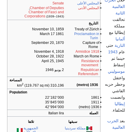
خلال
الحرب
•
المجلس الأعلى
Senate
العالمية
•
المجلس الأدنى
Chamber of Deputies
,
Chamber of Fasci and
الثانية
Corporations
(1939–1943)
تحالفت
التاريخ
مملكة
November 10, 1859
• Treaty of Zürich
إيطاليا مع
March 17 1861
Proclamation in
•
Turin
ألمانيا
September 20, 1870
• Capture of
النازية
حتى
Rome
عام
1943
November 4, 1918
1918 Armistice
•
October 28, 1922
• March on Rome
حينما تم
April 25, 1945
Resistance
•
إسقاط
movement
•
Republican
2 يونيو 1946
موسوليني
Referendum
واعتقل
المساحة
وحظر حزبه
2
1936 (metro)
(119،767 sq mi)
310،196 km
الفاشي
Population
وانضمت
22٬182٬000
• 1861
35٬845٬000
• 1911
إيطاليا
42٬994٬000
• 1936 (metro)
للحلفاء.
العملة
Italian lira
بعد
الحرب
سبقها
تلاها
العالمية
مملكة سردينيا
الجمهورية