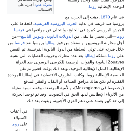
معركة عدوة
أجبرته على
للوحدة الإيطالية
روما
.
الاستقالة.
في عام
1870
، ذهب إلى الحرب مع
پروسيا ضد فرنسا في بداية
الحرب الپروسية الفرنسية
. للحفاظ على
الجيش البروسي كبيرة في الخليج، والتخلي عن مواقفها في
فرنسا
روما
—التي تحمي ما تبقى من
الدويلات الپاپوية
،
وپيوس التاسع
—من
أجل محاربة البروسيين. واستفاد من فوز
إيطاليا
بروسيا ضد
فرنسا
من
خلال قدرته على تولي السلطة من الدول البابوية الفرنسية. تم القبض
على
روما
مملكة
إيطاليا
بعد عدة معارك وحروب العصابات التي تشبه
Zouaves البابوية والقوات الرسمية للكرسي الرسولي ضد الغزاة
الإيطالية. اكتمل الإيطالية التوحيد، وبعد ذلك بوقت قصير تم نقل
العاصمة الإيطالية روما. وكانت الظروف الاقتصادية في إيطاليا الموحدة
الفقيرة لم يكن هناك مرافق الصناعة أو النقل، والفقر المدقع
(وخصوصا في Mezzogiorno)، والأمية المرتفعة، وفقط نسبة ضئيلة
من الأثرياء الإيطاليين لديها الحق في التصويت. وقد تم توحيد الحركة
إلى حد كبير يعتمد على دعم القوى الأجنبية، وبقيت بعد ذلك
في أعقاب
الاستيلاء
على
روما
في عام