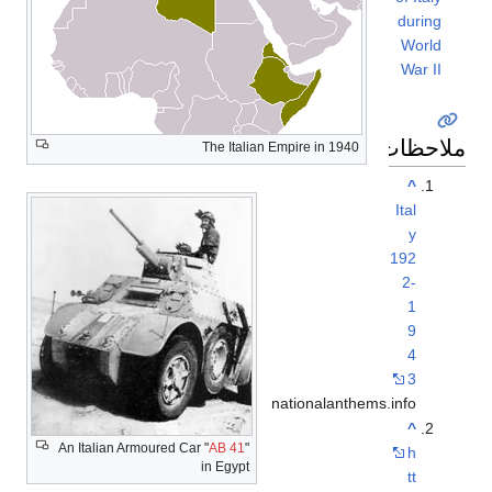
during
World
War II
ملاحظات
The Italian Empire in 1940
^
Ital
y
192
2-
1
9
4
3
nationalanthems.info
^
An Italian Armoured Car "
AB 41
"
h
in Egypt
tt