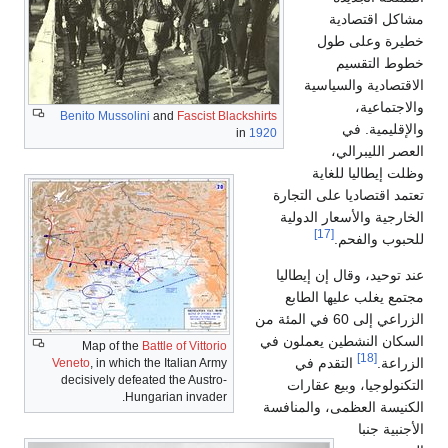
مشاكل اقتصادية
خطيرة وعلى طول
خطوط التقسيم
الاقتصادية والسياسية
والاجتماعية،
Benito Mussolini
and
Fascist
Blackshirts
والإقليمية. في
in
1920
العصر الليبرالي،
وظلت إيطاليا للغاية
تعتمد اقتصاديا على التجارة
الخارجية والأسعار الدولية
[17]
للحبوب والفحم.
عند توحيد، وقال إن إيطاليا
مجتمع يغلب عليها الطابع
الزراعي إلى 60 في المئة من
السكان النشطين يعملون في
Map of the
Battle of Vittorio
[18]
الزراعة.
التقدم في
Veneto
, in which the Italian Army
decisively defeated the Austro-
التكنولوجيا، وبيع عقارات
Hungarian invader.
الكنيسة العظمى، والمنافسة
الأجنبية جنبا