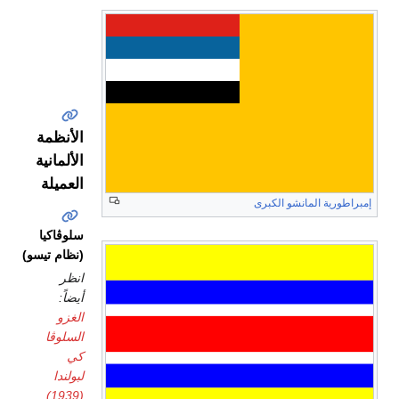
الجبل
الأسود
الأنظمة
الألمانية
العميلة
إمبراطورية المانشو الكبرى
سلوڤاكيا
(نظام تيسو)
انظر
أيضاً:
الغزو
السلوڤا
كي
لبولندا
(1939)