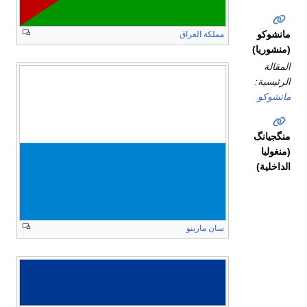
مانشوكو
مملكة العراق
(منشوريا)
المقالة
الرئيسية:
مانشوكو
منگجيانگ
(منغوليا
الداخلية)
الحكومة
سان مارينو
الوطنية
المعترف
بها
في
الصين