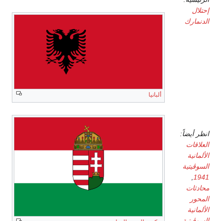
إحتلال
الدنمارك
النرويج
ألبانيا
الاتحاد
السوڤيتي
انظر أيضاً:
العلاقات
الألمانية
السوڤيتية
,
1941
محادثات
المحور
الألمانية
السوڤيتية
,