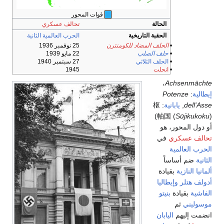
قوات المحور
الحالة
تحالف عسكري
الحقبة التاريخية
الحرب العالمية الثانية
•
الحلف المضاد للكومنترن
25 نوفمبر 1936
•
حلف الصلب
22 مايو 1939
•
الحلف الثلاثي
27 سبتمبر 1940
•
انحلت
1945
،
Achsenmächte
إيطالية
:
Potenze
dell'Asse
,
يابانية
:
枢
)
軸国
(
Sūjikukoku
)
أو دول المحور، هو
تحالف عسكري
في
الحرب العالمية
الثانية
ضم أساساً
ألمانيا النازية
بقيادة
أدولف هتلر
وإيطاليا
الفاشية
بقيادة
بنيتو
موسوليني
ثم
انضمت إليهم
اليابان