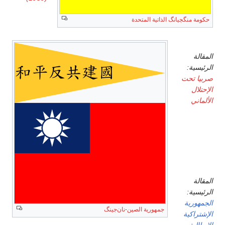
حكومة منگجيانگ الذاتية المتحدة
صربيا
المقالة
الرئيسية:
صربيا تحت
الإحتلال
الألماني
إيطاليا
(نظام
سالو)
المقالة
الرئيسية:
الجمهورية
جمهورية الصين-نان‌جينگ
الإشتراكية
الإيطالية