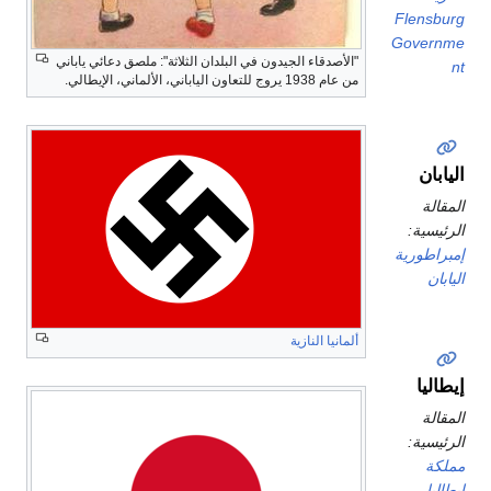
Flensburg
Governme
"الأصدقاء الجيدون في البلدان الثلاثة": ملصق دعائي ياباني
nt
من عام 1938 يروج للتعاون الياباني، الألماني، الإيطالي.
اليابان
المقالة
الرئيسية:
إمبراطورية
اليابان
ألمانيا النازية
إيطاليا
المقالة
الرئيسية:
مملكة
إيطاليا