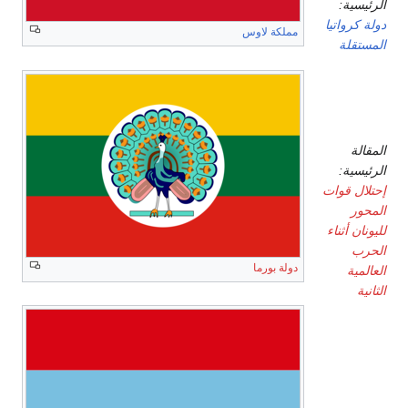
الرئيسية:
دولة كرواتيا
مملكة لاوس
المستقلة
اليونان
المقالة
الرئيسية:
إحتلال قوات
المحور
لليونان أثناء
الحرب
دولة بورما
العالمية
الثانية
دول
المحور