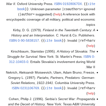
War II
. Oxford University Press.
ISBN
019280670X
.
{{
cite
book
}}
:
Unknown parameter
|coauthors=
ignored
(
|author=
suggested) (
help
)
A reference book with
encyclopedic coverage of all military, political and economic
topics.
Kirby, D. G. (1979).
Finland in the Twentieth Century: A
History and an Interpretation
. C. Hurst & Co. Publishers.
ISBN
0-90-5838157
.
{{
cite book
}}
:
Invalid
|ref=harv
(
help
)
Kirschbaum, Stanislav (1995).
A History of Slovakia: The
Struggle for Survival
. New York: St. Martin's Press.
ISBN
0-
312-10403-0
.
Entails Slovakia's involvement during World
War II.
Nekrich, Aleksandr Moiseevich; Ulam, Adam Bruno; Freeze,
Gregory L. (1997).
Pariahs, Partners, Predators: German-
Soviet Relations, 1922-1941
. Columbia University Press.
ISBN
0231106769
.
{{
cite book
}}
:
Invalid
|ref=harv
(
help
)
Cohen, Philip J. (1996).
Serbia's Secret War: Propaganda
and the Deceit of History
. New York: Texas A&M University