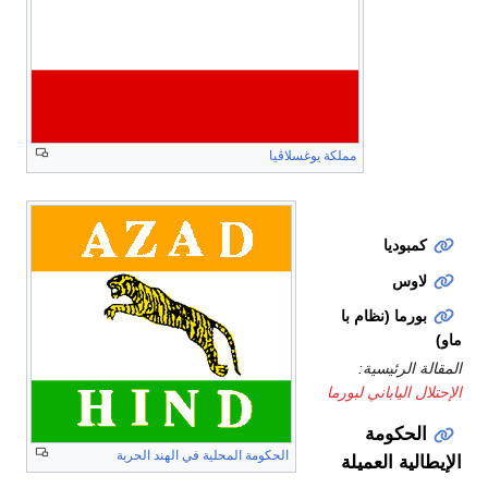
الفلپين
(الجمهورية
الثانية)
مملكة يوغسلاڤيا
ڤيتنام
(إمبراطورية
ڤيتنام)
كمبوديا
لاوس
بورما (نظام با
ماو)
المقالة الرئيسية:
الإحتلال الياباني لبورما
الحكومة
الحكومة المحلية في الهند الحربة
الإيطالية العميلة