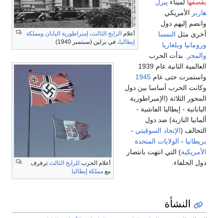
بقصفها
لميناء
پيرل
هاربر
الأمريكي
وانضم إليهم دول
أخرى مثل
النمسا
أعلام
الرايخ الثالث
،
إمبراطورية اليابان
ومملكة
إيطاليا
، في برلين (سبتمبر 1940)
ورومانيا
وبلغاريا
والمجر
. بدأت الحرب
العالمية الثانية عام 1939
واستمرت حتى عام
1945
وكانت الحرب أساسا بين دول
المحور الثلاثة (الإمبراطورية
اليابانية - إيطاليا الفاشية -
ألمانيا النازية) ضد دول
التحالف (
الإتحاد السوڤيتي
-
بريطانيا
-
الولايات المتحدة
الأمريكية
) التي انتهت بانتصار
دول الحلفاء.
أعلام الحرب
للرايخ الثالث
ترفرف
مع
مملكة إيطاليا
النشأة