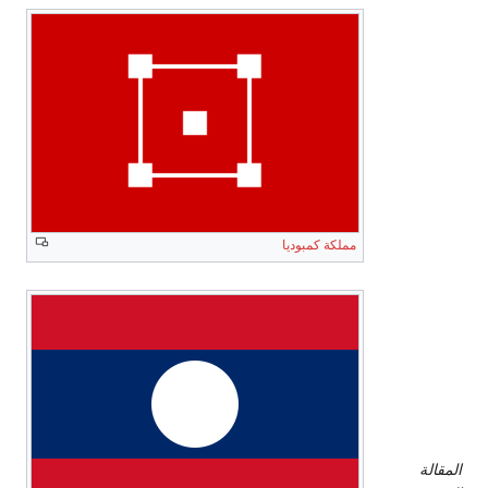
مقدونيا
ڤاردار
الدول
مزدوجة
مملكة كمبوديا
العمالة
لألمانيا
وإيطاليا
دولة
كرواتيا
المستقلة
المقالة