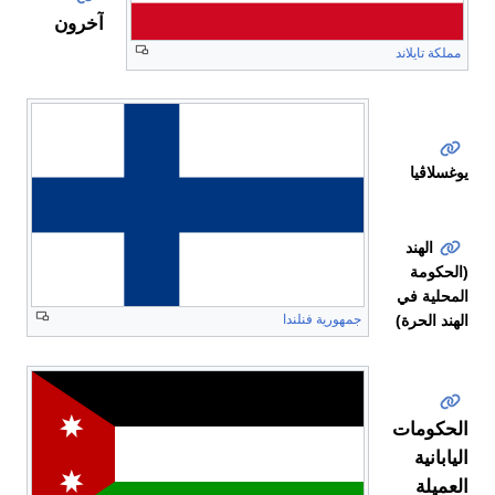
آخرون
مملكة تايلاند
سان
مارينو
يوغسلاڤيا
الهند
(الحكومة
المحلية في
الهند الحرة)
جمهورية فنلندا
الحكومات
اليابانية
العميلة