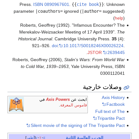
Press.
ISBN
0890967601
.
{{
cite book
}}
:
Unknown
parameter
|coauthors=
ignored (
|author=
suggested)
(
help
)
Roberts, Geoffrey (1992). "Infamous Encounter? The
Merekalov-Weizsacker Meeting of 17 April 1939".
The
Historical Journal
. Cambridge University Press.
35
(4):
921–926.
doi
:
10.1017/S0018246X00026224
.
.
JSTOR
2639445
Roberts, Geoffrey (2006),
Stalin's Wars: From World War
to Cold War, 1939–1953
, Yale University Press, ISBN
0300112041
وصلات خارجية
Axis History
ابحث عن
Axis Powers
في
Factbook
قاموس المعرفة
.
Full text of The
Tripartite Pact
Silent movie of the signing of The Tripartite Pact
الحرب العالمية الثانية
e
t
v
أظهر