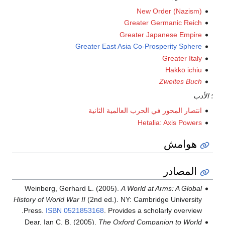
New Order (Nazism)
Greater Germanic Reich
Greater Japanese Empire
Greater East Asia Co-Prosperity Sphere
Greater Italy
Hakkō ichiu
Zweites Buch
؛
الأدب
انتصار المحور في الحرب العالمية الثانية
Hetalia: Axis Powers
هوامش
المصادر
Weinberg, Gerhard L. (2005).
A World at Arms: A Global
History of World War II
(2nd ed.). NY: Cambridge University
Press.
ISBN
0521853168
.
Provides a scholarly overview.
Dear, Ian C. B. (2005).
The Oxford Companion to World