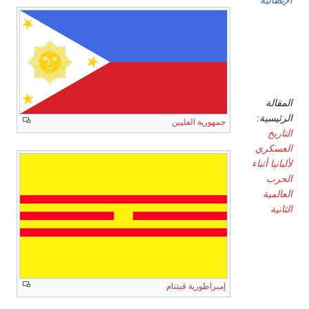
ألبانيا
(تحت
الحكم
الألماني)
المقالة
الرئيسية:
جمهورية الفلپين
التاريخ
العسكري
لألبانيا أثناء
الحرب
العالمية
الثانية
المجر
(Szálasi
إمبراطورية ڤيتنام
regime)