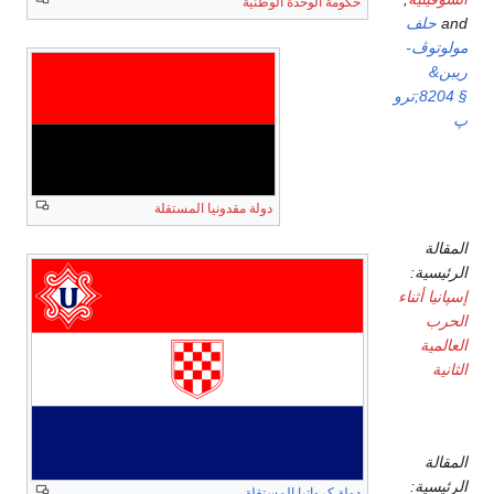
حكومة الوحدة الوطنية
and
حلف
مولوتوڤ-
ريبن&
§ 8204;ترو
پ
دولة مقدونيا المستقلة
إسپانيا
المقالة
الرئيسية:
إسپانيا أثناء
الحرب
العالمية
الثانية
السويد
المقالة
الرئيسية:
دولة كرواتيا المستقلة