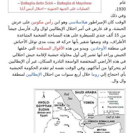
عام
–
Battaglia dello Scirè
–
Battaglia di Maychew
1930،
العمليات على الجبهة الجنوبية
–
احتلال أديس أبابا
وفي ذلك
الوقت كان الإمبراطور
هيلاسلاسي
وهو ابن
رأس مكونين
على عرش
الحبشة، و قد عارض في أمر احتلال الإيطاليين لوال وال، فأرسل جيشاً
من 15 ألف جندي للسيطرة على هذه المساحة الضخمة المتباعدة
الأطراف، وقد وصفها شفير بأنها حركة قد بينت مدي توغل الأحباش
في منطقة
الأوجادين
. ويبدو من هذه
الأقوال المسلحة
التي خلفها
الجيش وراءه أنها تشير إلي أول محاولة حبشية لإقامة جيش احتلالي
في هذه الأراضي المنخفضة الواسعة النادرة السكان، غير أن الإيطاليين
لم يتحركوا من أماكنهم، وفي الوقت نفسه لم تتقدم الحكومة الحبشية
بأي احتجاج إلي
روما
خلال أربع سنوات من احتلال
الإيطاليين
لمنطقة
وال وال.