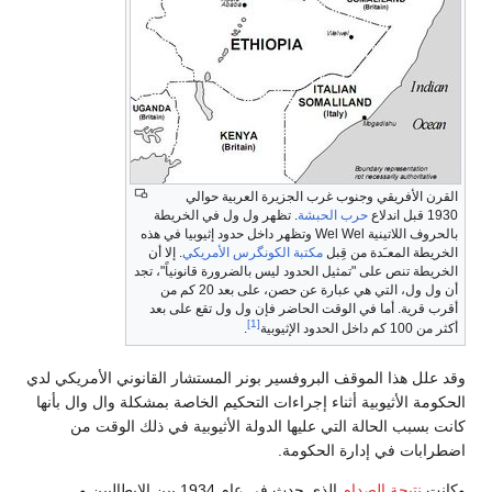
القرن الأفريقي وجنوب غرب الجزيرة العربية حوالي
1930 قبل اندلاع
حرب الحبشة
. تظهر ول ول في الخريطة
بالحروف اللاتينية Wel Wel وتظهر داخل حدود إثيوبيا في هذه
الخريطة المعـَدة من قِبل
مكتبة الكونگرس
الأمريكي
. إلا أن
الخريطة تنص على "تمثيل الحدود ليس بالضرورة قانونياً"، تجد
أن ول ول، التي هي عبارة عن حصن، على بعد 20 كم من
أقرب قرية. أما في الوقت الحاضر فإن ول ول تقع على بعد
[1]
أكثر من 100 كم داخل الحدود الإثيوبية
.
وقد علل هذا الموقف البروفسير بونر المستشار القانوني الأمريكي لدي
الحكومة الأثيوبية أثناء إجراءات التحكيم الخاصة بمشكلة وال وال بأنها
كانت بسبب الحالة التي عليها الدولة الأثيوبية في ذلك الوقت من
اضطرابات في إدارة الحكومة.
وكانت
نتيجة الصدام
الذي حدث في عام 1934 بين الإيطاليين و