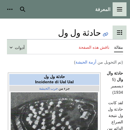
المعرفة
القائمة الرئيسية
بحث
أدوات
حادثة ول ول
تبديل عرض جدول المحتويات
مقالة
ناقش هذه الصفحة
أدوات
(تم التحويل من
أزمة الحبشة
)
حادثة وال
حادثة ول ول
وال
(5
Incidente di Ual Ual
ديسمبر
جزء من
حرب الحبشة
1934)
لقد كانت
حادثة ول
ول نتيجة
الصراع
الدائم بين