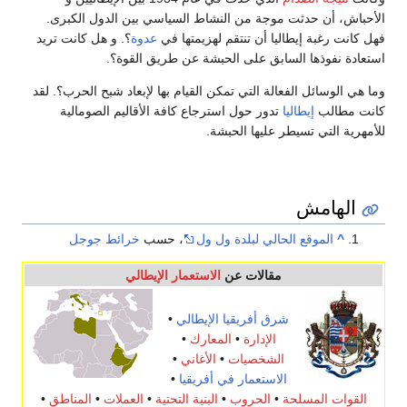
الأحباش، أن حدثت موجة من النشاط السياسي بين الدول الكبرى.
فهل كانت رغبة إيطاليا أن تنتقم لهزيمتها في
عدوة
؟. و هل كانت تريد
استعادة نفوذها السابق على الحبشة عن طريق القوة؟.
وما هي الوسائل الفعالة التي تمكن القيام بها لإبعاد شبح الحرب؟. لقد
كانت مطالب
إيطاليا
تدور حول استرجاع كافة الأقاليم الصومالية
للأمهرية التي تسيطر عليها الحبشة.
الهامش
^
الموقع الحالي لبلدة ول ول
، حسب
خرائط جوجل
مقالات عن
الاستعمار الإيطالي
شرق أفريقيا الإيطالي
•
الإدارة
•
المعارك
•
الشخصيات
•
الأغاني
•
الاستعمار في أفريقيا
•
القوات المسلحة
•
الحروب
•
البنية التحتية
•
العملات
•
المناطق
•