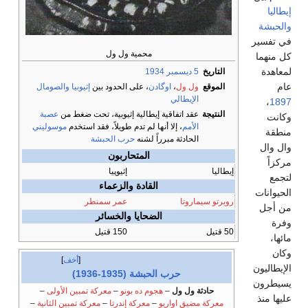
إيطاليا
والحبشة
في تفسير
محمية ول ول
كل منهما
لمعاهدة
التاريخ
5 ديسمبر
1934
عام
الموقع
ول ول
،
اوگادن
، على الحدود بين
إثيوبيا
والصومال
الإيطالي
،
1897
النتيجة
عقد اتفاقية إيطالية إثيوبية، تحت ضغط من
عصبة
وكانت
الأمم
، إلا أنها لم تدم طويلاً، فقد استخدم
موسوليني
منطقة
الحادثة مبرراً لشنه
حرب الحبشة
وال وال
المتحاربون
مركزاً
إيطاليا
إثيوپيا
لتجمع
القادة والزعماء
الحيوانات
روبرتو سيماروتا
عمر سمنطر
من أجل
الضحايا والخسائر
وفرة
50 قتيل
150 قتيل
مائها،
وكان
أخف
الإيطاليون
حرب الحبشة (1935-1936)
يسيطرون
حادثة ول ول
–
هجوم ده بونو
–
معركة تمبين الأولى
–
عليها منذ
معركة مضيق اواريو
–
معركة إندرتا
–
معركة تمبين الثانية
–