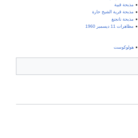
مذبحة قبية
مذبحة قرية الشيخ حارة
مذبحة نانجنغ
مظاهرات 11 ديسمبر 1960
هولوكوست