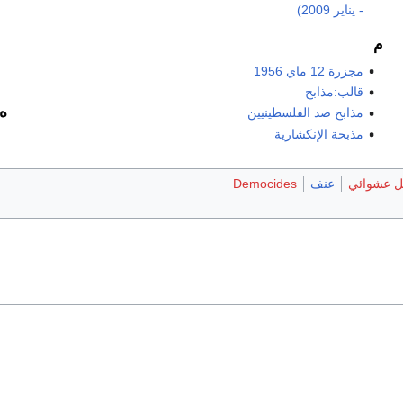
- يناير 2009)
م
مجزرة 12 ماي 1956
قالب:مذابح
ه
مذابح ضد الفلسطينيين
مذبحة الإنكشارية
ل عشوائي
عنف
Democides