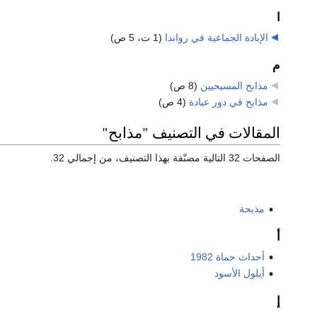
ا
الإبادة الجماعية في رواندا
‏
(1 ت، 5 ص)
م
مذابح المسيحيين
‏
(8 ص)
مذابح في دور عبادة
‏
(4 ص)
المقالات في التصنيف "مذابح"
الصفحات 32 التالية مصنّفة بهذا التصنيف، من إجمالي 32.
مذبحة
أ
أحداث حماة 1982
أيلول الأسود
إ