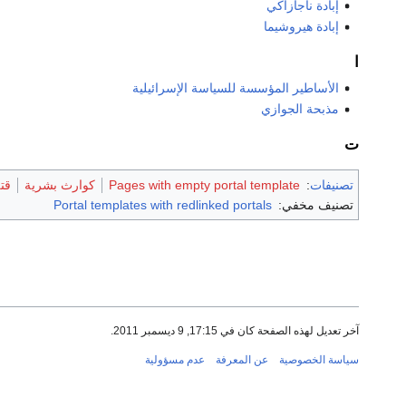
إبادة ناجازاكي
إبادة هيروشيما
ا
الأساطير المؤسسة للسياسة الإسرائيلية
مذبحة الجوازي
ت
تصنيفات
:
Pages with empty portal template
كوارث بشرية
قت
تصنيف مخفي:
Portal templates with redlinked portals
آخر تعديل لهذه الصفحة كان في 17:15, 9 ديسمبر 2011.
سياسة الخصوصية
عن المعرفة
عدم مسؤولية