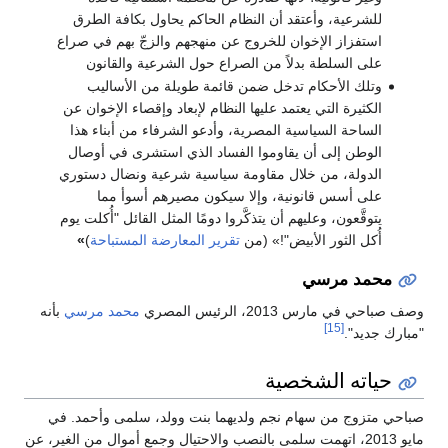
للشرعية، وأعتقد أن النظام الحاكم يحاول بكافة الطرق
استفزاز الإخوان للخروج عن منهجهم والزجّ بهم في صراع
على السلطة بدلاً من الصراع حول الشرعية والقانون
وتلك الأحكام تدخل ضمن قائمة طويلة من الأساليب
الكثيرة التي يعتمد عليها النظام لإبعاد وإقصاء الإخوان عن
الساحة السياسية المصرية، وأدعو الشرفاء من أبناء هذا
الوطن إلى أن يقاوموا الفساد الذي استشرى في أوصال
الدولة، من خلال مقاومة سياسية شرعية ونضال دستوري
على أسس قانونية، وإلا سيكون مصيرهم أسوأ مما
يتوقَّعون، وعليهم أن يتذكَّروا دومًا المثل القائل "أُكلت يوم
أُكل الثور الأبيض"!» (من
تقرير المعارضة المستباحة
)
»
محمد مرسي
وصف صباحي في مارس 2013، الرئيس المصري
محمد مرسي
بأنه
[15]
"مبارك جديد".
حياته الشخصية
صباحي متزوج من سهام نجم ولديهما بنت وولد، سلمى وأحمد. في
مايو 2013، اتهمت سلمى بالنصب والاحتيال وجمع أموال من الغير، عن