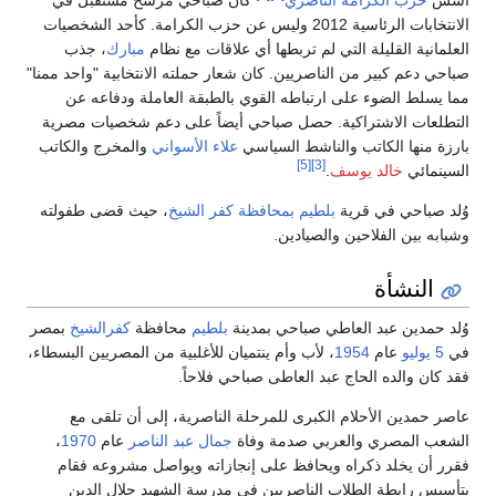
أسس
حزب الكرامة الناصري
كان صباحي مرشح مستقبل في
الانتخابات الرئاسية 2012 وليس عن حزب الكرامة. كأحد الشخصيات
العلمانية القليلة التي لم تربطها أي علاقات مع نظام
مبارك
، جذب
صباحي دعم كبير من الناصريين. كان شعار حملته الانتخابية "واحد ممنا"
مما يسلط الضوء على ارتباطه القوي بالطبقة العاملة ودفاعه عن
التطلعات الاشتراكية. حصل صباحي أيضاً على دعم شخصيات مصرية
بارزة منها الكاتب والناشط السياسي
علاء الأسواني
والمخرج والكاتب
[5]
[3]
السينمائي
خالد يوسف
.
وُلد صباحي في قرية
بلطيم
بمحافظة كفر الشيخ
، حيث قضى طفولته
وشبابه بين الفلاحين والصيادين.
النشأة
وُلد حمدين عبد العاطي صباحي بمدينة
بلطيم
محافظة
كفرالشيخ
بمصر
في
5 يوليو
عام
1954
، لأب وأم ينتميان للأغلبية من المصريين البسطاء،
فقد كان والده الحاج عبد العاطى صباحي فلاحاً.
عاصر حمدين الأحلام الكبرى للمرحلة الناصرية، إلى أن تلقى مع
الشعب المصري والعربي صدمة وفاة
جمال عبد الناصر
عام
1970
،
فقرر أن يخلد ذكراه ويحافظ على إنجازاته ويواصل مشروعه فقام
بتأسيس رابطة الطلاب الناصريين في مدرسة الشهيد جلال الدين