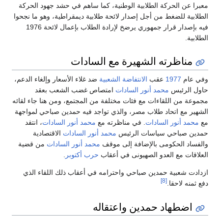
معبرا عن الحركة الطلابية الوطنية، كما ساهم في حشد جهود الحركة
الطلابية للضغط من أجل إصدار لائحة طلابية ديمقراطية، وهو ما نجحوا
فيه بإصدار قرار جمهوري يرضخ لإرادة الطلاب بإعمال لائحة 1976
الطلابية.
مناظرته الشهيرة مع السادات
وفي عام
1977
عقب
الانتفاضة الشعبية
ضد غلاء الأسعار وإلغاء الدعم،
حاول الرئيس
محمد أنور السادات
امتصاص غضب الشعب بعقد
مجموعة من اللقاءات مع فئات مختلفة من المجتمع، ومن هنا جاء لقائه
الشهير مع اتحاد طلاب مصر، والذي تواجد فيه حمدين صباحي لمواجهة
مع
محمد أنور السادات
. في مناظرته مع
محمد أنور السادات
، انتقد
حمدين صباحي سياسات الرئيس
محمد أنور السادات
الاقتصادية
والفساد الحكومى بالإضافة إلى موقف
محمد أنور السادات
من قضية
العلاقات مع العدو الصهيونى في أعقاب
حرب أكتوبر
.
ازدادت شعبية حمدين صباحي واحترامه في أعقاب ذلك اللقاء الذي
[8]
دفع ثمنه لاحقا.
اضطهاد حمدين واعتقاله