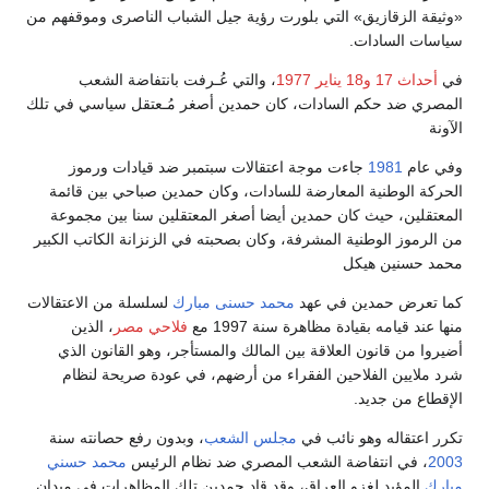
«وثيقة الزقازيق» التي بلورت رؤية جيل الشباب الناصرى وموقفهم من
سياسات السادات.
في
أحداث 17 و18 يناير 1977
، والتي عُـرفت بانتفاضة الشعب
المصري ضد حكم السادات، كان حمدين أصغر مُـعتقل سياسي في تلك
الآونة
وفي عام
1981
جاءت موجة اعتقالات سبتمبر ضد قيادات ورموز
الحركة الوطنية المعارضة للسادات، وكان حمدين صباحي بين قائمة
المعتقلين، حيث كان حمدين أيضا أصغر المعتقلين سنا بين مجموعة
من الرموز الوطنية المشرفة، وكان بصحبته في الزنزانة الكاتب الكبير
محمد حسنين هيكل
كما تعرض حمدين في عهد
محمد حسنى مبارك
لسلسلة من الاعتقالات
منها عند قيامه بقيادة مظاهرة سنة 1997 مع
فلاحي مصر
، الذين
أضيروا من قانون العلاقة بين المالك والمستأجر، وهو القانون الذي
شرد ملايين الفلاحين الفقراء من أرضهم، في عودة صريحة لنظام
الإقطاع من جديد.
تكرر اعتقاله وهو نائب في
مجلس الشعب
، وبدون رفع حصانته سنة
2003
، في انتفاضة الشعب المصري ضد نظام الرئيس
محمد حسني
مبارك
المؤيد لغزو العراق، وقد قاد حمدين تلك المظاهرات في ميدان