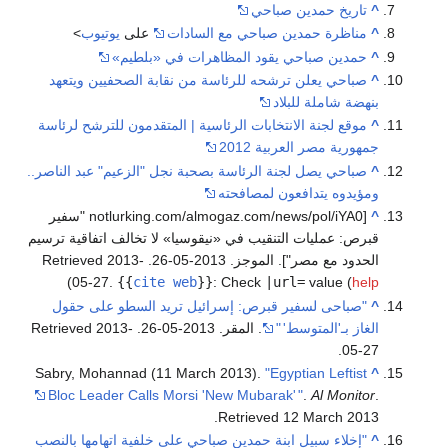
^
تاريخ حمدين صباحي
^
مناظرة حمدين صباحي مع السادات
على
يوتيوب
>
^
حمدين صباحي يقود المظاهرات في «بلطيم»
^
صباحي يعلن ترشحه للرئاسة من نقابة الصحفيين ويتعهد
بنهضة شاملة للبلاد
^
موقع لجنة الانتخابات الرئاسية | المتقدمون للترشح لرئاسة
جمهورية مصر العربية 2012
^
صباحي يصل لجنة الرئاسة بصحبة نجل "الزعيم" عبد الناصر..
ومؤيدوه يتدافعون لمصافحته
^
[notlurking.com/almogaz.com/news/pol/iYA0 "سفير
قبرص: عمليات التنقيب في «نيقوسيا» لا تخالف اتفاقية ترسيم
الحدود مع مصر"]. الموجز. 2013-05-26
. Retrieved
2013-
)
05-27
.
{{
cite web
}}
:
Check
|url=
value (
help
^
"صباحى لسفير قبرص: إسرائيل تريد السطو على حقول
الغاز بـ'المتوسط'
"
. المقر. 2013-05-26
. Retrieved
2013-
.
05-27
Sabry, Mohannad (11 March 2013).
"Egyptian Leftist
^
Bloc Leader Calls Morsi 'New Mubarak'
"
.
Al Monitor
.
.
Retrieved
12 March
2013
^
"إخلاء سبيل ابنة حمدين صباحي على خلفية اتهامها بالنصب