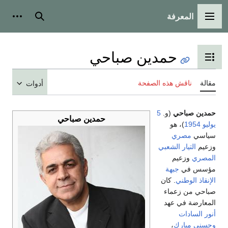
المعرفة
القائمة الرئيسية
بحث
أدوات
حمدين صباحي
تبديل عرض جدول المحتويات
مقالة
ناقش هذه الصفحة
أدوات
حمدين صباحي
(و.
5
حمدين صباحي
يوليو
1954
)، هو
سياسي
مصري
وزعيم
التيار الشعبي
المصري
وزعيم
مؤسس في
جبهة
الإنقاذ الوطني
. كان
صباحي من زعماء
المعارضة في عهد
أنور السادات
وحسني مبارك
،