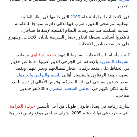
التحرير.
في الانتخابات البرلمانية عام
2005
التي خاضها في إطار القائمة
الوطنية لمرشحي التغيير، ضرب فيها أهالى دائرته نموذجا للمقاومة
المدنية السلمية ضد ممارسات النظام القمعية لإسقاط صباحي،
فابتكروا أساليب بسيطة لتجاوز حصار الشرطة للجان الانتخاب، وسهروا
على حراسة صناديق الانتخابات.
كانت مأساة تلك الانتخابات سقوط الشهيد
جمعة الزفتاوي
برصاص
الشرطة المصرية
بالإضافة إلى الجرحى الذين أصيبوا دفاعا عن حقهم
في الحفاظ على مقعد برلمانى ينحاز لمصالحهم ويعبر عنهم. وبفضل
الشهيد جمعة الزفتاوى واستبسال أهالى
بلطيم
والبرلس
والحامول
انتصر حمدين صباحي في تلك المعركة، وفرض الأهالى إرادتهم للمرة
الثانية فكان نائبهم في
مجلس الشعب المصري
2005 هو حمدين
صباحي.
شارك رِفاقه في نِضال قانوني طويل من أجل تأسيس
جريدة الكرامة
،
التي صدرت في نهايات عام 2005، وتولى صباحي موقع رئيس تحريرها.