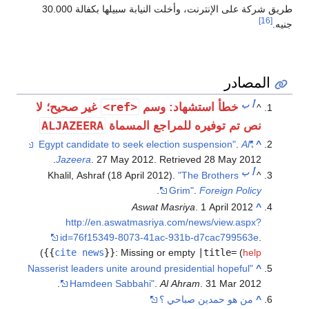
طريق شركة على الإنترنت، وأخلت النيابة سبيلها بكفالة 30.000
[16]
جنيه.
المصادر
أ
ب
<ref>
خطأ استشهاد: وسم
غير صحيح؛ لا
^
ALJAZEERA
نص تم توفيره للمراجع المسماة
.
Al
"Egypt candidate to seek election suspension"
^
.
Jazeera
. 27 May 2012
. Retrieved
28 May
2012
أ
ب
Khalil, Ashraf (18 April 2012).
"The Brothers
^
.
Grim"
.
Foreign Policy
Aswat Masriya
. 1 April 2012
^
http://en.aswatmasriya.com/news/view.aspx?
id=76f15349-8073-41ac-931b-d7cac799563e
.
)
{{
cite news
}}
:
Missing or empty
|title=
(
help
"Nasserist leaders unite around presidential hopeful
^
Hamdeen Sabbahi"
.
Al Ahram
. 31 Mar 2012.
^
من هو حمدين صباحي ؟