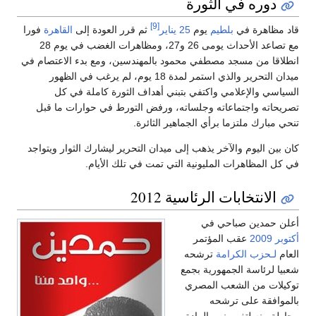
دوره في الثورة
[9]
قاد مظاهرة في
بلطيم
يوم
25 يناير
ثم قرر العودة إلى
القاهرة
فورا
مع تصاعد الأحداث يومى 26 و27، ومظاهرات الغضب في يوم 28
انطلاقا من مسجد مصطفي محمود بالمهندسين، ومع بدء الاعتصام في
ميدان التحرير والذي استمر لمدة 18 يوم، لم يرغب في الظهور
السياسي والإعلامي واكتفي بتبني أهداف الثورة كاملة في كل
تصريحاته واجتماعاته وجلساته، ورفض التورط في حوارات ما قبل
تنحي مبارك ملتزما برأي الجماهير الثائرة.
كان بين اليوم والآخر يذهب إلى ميدان التحرير ليشارك الثوار ويتواجد
في كل المظاهرات المليونية التي تمت في تلك الأيام.
الانتخابات الرئاسية 2012
أعلن حمدين صباحي في
أكتوبر
2009
عقب المؤتمر
العام
لـحزب الكرامة
ترشحه
شعبيا لرئاسة الجمهورية بجمع
توكيلات من الشعب المصري
بالموافقة على ترشحه
محاولة منه لتغيير نص المادة