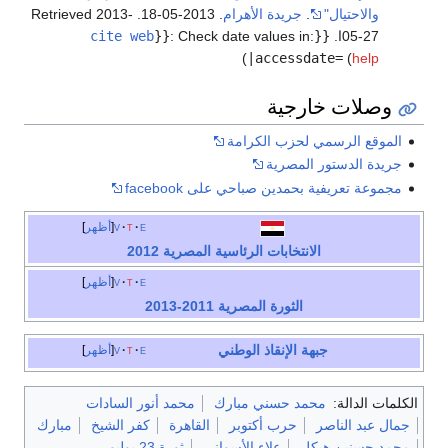
والاحتيال"
.
جريدة الأهرام
. 2013-05-18
. Retrieved 2013-
05-27ا
.
{{
Check date values in:
:
}}
cite web
)
|accessdate=
(
help
وصلات خارجية
الموقع الرسمي لحزب الكرامة
جريدة الدستور المصرية
مجموعة تعريفية بحمدين صباحي على facebook
e
t
v
أظهر
الانتخابات الرئاسية المصرية 2012
e
t
v
أظهر
الثورة المصرية 2011-2013
جبهة الإنقاذ الوطني
e
t
v
أظهر
الكلمات الدالة:
محمد حسني مبارك
محمد أنور السادات
جمال عبد الناصر
حرب أكتوبر
القاهرة
كفر الشيخ
مبارك
محمد حسنين هيكل
علاء الأسواني
ثورة 23 يوليو