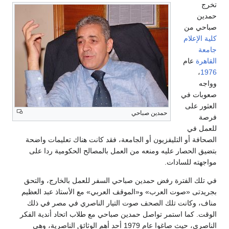
تخرج
حمدين
صباحي من
كلية الإعلام
جامعة
القاهرة
عام
،
1976
وواجه
صعوبات في
العثور على
حمدين صباحي
فرصة
للعمل في
الصحافة أو التليفزيون أو الجامعة، فقد كانت هناك تعليمات واضحة
بتضيق الحصار عليه ومنعه من العمل بالمصالح الحكومية ردا على
مواجهته للسادات.
في تلك الفترة رفض حمدين صباحي السفر للعمل بالخارج، والتحق
بجريدتى «صوت العرب» و«الموقف العربي» مع الأستاذ عبد العظيم
مناف، وكانت تلك الصحف صوت التيار الناصري في مصر في ذلك
الوقت. كما استمر تواصل حمدين صباحي مع طلاب اتحاد أندية الفكر
الناصرى، حيث صاغوا عام 1979 أحد أهم الوثائق الناصرية، وهى