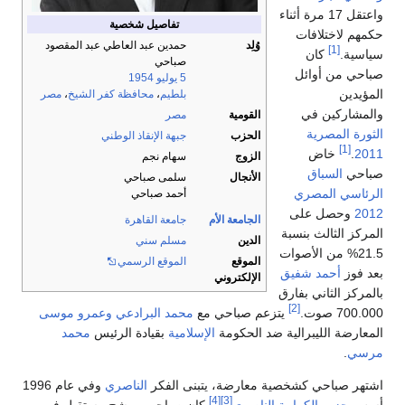
واعتقل 17 مرة أثناء
تفاصيل شخصية
حكمهم لاختلافات
وُلِد
حمدين عبد العاطي عبد المقصود
[1]
سياسية.
كان
صباحي
صباحي من أوائل
5 يوليو
1954
المؤيدين
بلطيم
،
محافظة كفر الشيخ
،
مصر
والمشاركين في
القومية
مصر
الثورة المصرية
الحزب
جبهة الإنقاذ الوطني
[1]
2011
.
خاض
الزوج
سهام نجم
صباحي
السباق
الأنجال
سلمى صباحي
الرئاسي المصري
أحمد صباحي
2012
وحصل على
الجامعة الأم
جامعة القاهرة
المركز الثالث بنسبة
الدين
مسلم سني
21.5% من الأصوات
الموقع
الموقع الرسمي
بعد فوز
أحمد شفيق
الإلكتروني
بالمركز الثاني بفارق
[2]
700.000 صوت.
يتزعم صباحي مع
محمد البرادعي
وعمرو موسى
المعارضة الليبرالية ضد الحكومة
الإسلامية
بقيادة الرئيس
محمد
مرسي
.
اشتهر صباحي كشخصية معارضة، يتبنى الفكر
الناصري
وفي عام 1996
[4]
[3]