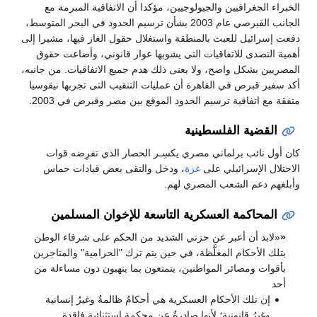
الخبراء الجغرافيين والجيولوجيين، مؤكدا أن الاتفاقية المبرمة مع
الجانب القبرصي عام 2003 بشأن ترسيم الحدود في البحر المتوسط،
دفعت إسرائيل للعبث بالمنطقة واستغلال حقول الغاز فيها، مشيرا إلى
أهمية التصدى للاتفاقيات التى يشوبها عوار قانوني، وأضاعت حقوق
المصريين بشكل واضح، ولا يعنى ذلك هدم جميع الاتفاقيات. من جانبه،
أكد سفير قبرص في القاهرة أن عمليات التنقيب التى تجربها نيقوسيا
متفقة مع اتفاقية ترسيم الحدود الموقع بين مصر وقبرص في 2003.
القضية الفلسطينية
كان أول نائب برلماني مصري يكسِـر الحصار الذي تفرِضه قوات
الاحتلال الإسرائيلي على
غزة
، ودخل والتقى بعض قيادات حماس
وأبلغهم دعم الشعب المصري لهم.
المحاكمة العسكرية التاسعة للإخوان المسلمين
«
«لابد أن أعبر عن حزني الشديد من الحكم على شرفاء الوطن
بتلك الأحكام المغلَّظة، في حين يتم ترك "الحرامية" والمتاجرين
بأقوات ومصائر المواطنين، يتمتعون بما ينهبون دون مساءلة من
أحد
إن تلك الأحكام العسكرية هي أحكامٌ ظالمةٌ وغيرُ إنسانية
وغيرُ قانونية؛ لأنها صادرةٌ عن محكمة استثنائية فاقدة