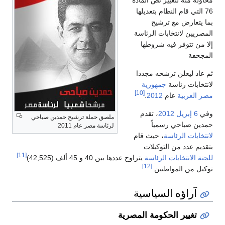
76 التي قام النظام بتعديلها
بما يتعارض مع ترشيح
المصريين لانتخابات الرئاسة
إلا من تتوفر فيه شروطها
المجحفة
ثم عاد ليعلن ترشحه مجددا
لانتخابات رئاسة
جمهورية
[10]
مصر العربية
عام
2012
.
وفي
6 إبريل
2012
، تقدم
ملصق حملة ترشيح حمدين صباحي
حمدين صباحي رسمياً
لرئاسة مصر عام 2011
لانتخابات الرئاسة
، حيث قام
بتقديم عدد من التوكيلات
[11]
للجنة الانتخابات الرئاسة
يتراوح عددها بين 40 و 45 ألف (42,525)
[12]
توكيل من المواطنين.
آراؤه السياسية
تغيير الحكومة المصرية