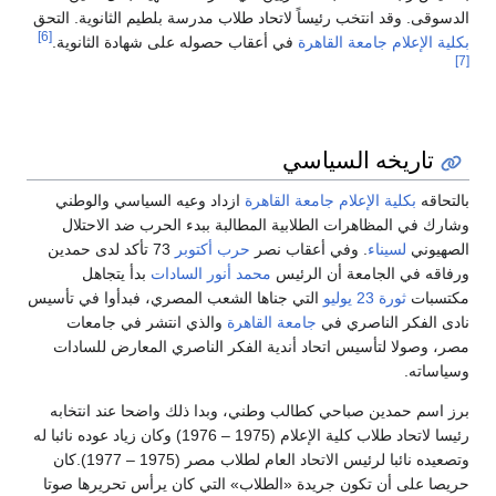
الدسوقى. وقد انتخب رئيساً لاتحاد طلاب مدرسة بلطيم الثانوية. التحق
[6]
بكلية الإعلام جامعة القاهرة
في أعقاب حصوله على شهادة الثانوية.
[7]
تاريخه السياسي
بالتحاقه
بكلية الإعلام جامعة القاهرة
ازداد وعيه السياسي والوطني
وشارك في المظاهرات الطلابية المطالبة ببدء الحرب ضد الاحتلال
الصهيوني
لسيناء
. وفي أعقاب نصر
حرب أكتوبر
73 تأكد لدى حمدين
ورفاقه في الجامعة أن الرئيس
محمد أنور السادات
بدأ يتجاهل
مكتسبات
ثورة 23 يوليو
التي جناها الشعب المصري، فبدأوا في تأسيس
نادى الفكر الناصري في
جامعة القاهرة
والذي انتشر في جامعات
مصر، وصولا لتأسيس اتحاد أندية الفكر الناصري المعارض للسادات
وسياساته.
برز اسم حمدين صباحي كطالب وطني، وبدا ذلك واضحا عند انتخابه
رئيسا لاتحاد طلاب كلية الإعلام (1975 – 1976) وكان زياد عوده نائبا له
وتصعيده نائبا لرئيس الاتحاد العام لطلاب مصر (1975 – 1977).كان
حريصا على أن تكون جريدة «الطلاب» التي كان يرأس تحريرها صوتا