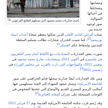
ومصابيها
وضحاياها
في أحداثها
المتوالية،
إحدى جداريات محمد محمود التي تستلهم الطابع الفرعوني
صور لوجوه
جديدة من
شباب
ألتراس النادي الأهلي
الذين شكلوا معظم ضحايا
أحداث استاد
[2]
بورسعيد
، كما ضمت الجدران شعارات تطالب بتسليم السلطة
[1]
للمدنيين وإسقاط حكم
العسكر
.
صورت بعض الجداريات
المصادمات مع الأقباط أمام مبنى التلفزيون
في ماسبيرو
في
أكتوبر
2011
،
ومصادمات شارع محمد محمود
في
نوفمبر
2011
،
والمواجهات التي دارت بالقرب من مجلس الوزراء
في
[3]
ديسمبر
2011
.
ومن تلك الجداريات أيضًا جدارية سجلها فنانو الجرافيتي على سور
الجامعة الأمريكية
، وتمثل صعود الشهداء إلى الجنة مستلهمين فيها
أساليب الرسم المصري القديم والأوضاع التي تتخذها الشخوص في
[2]
اللوحات المسجلة على جدران
المعابد الجنائزية
.
وقد رُسم قرب مكتبة الجامعة الأمريكية القديمة يوم
27 فبراير
2012
[4]