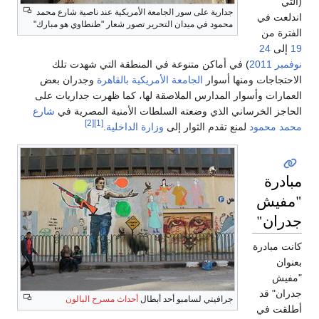
(التي
جدارية على سور الجامعة الأمريكية عند ناصية شارع محمد
اندلعت في
محمود في ميدان التحرير تصور شعار "طنطاوي هو مبارك"
الفترة من
19
إلى
24
نوفمبر
2011
) في أماكن متنوعة في المنطقة التي شهدت تلك
الاحتجاجات ومنها أسوار
الجامعة الأمريكية بالقاهرة
وجدران بعض
العمارات وأسوار المدارس الملاصقة لها، كما ظهرت جداريات على
الحاجز الخرساني الذي وضعته السلطات الأمنية المصرية في
شارع
[2]
[1]
محمد محمود
لمنع تقدم الثوار إلى
وزارة الداخلية
.
مبادرة
"مفيش
جدران"
كانت مبادرة
بعنوان
"مفيش
جدران" قد
جرافيتي لسامبو أحد أبطال
أحداث مسرح البالون
أطلقت في