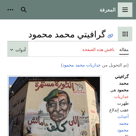
المعرفة
القائمة الرئيسية
بحث
أدوات
گرافيتي محمد محمود
تبديل عرض جدول المحتويات
مقالة
ناقش هذه الصفحة
أدوات
(تم التحويل من
جداريات محمد محمود
)
گرافيتي
محمد
محمود
هي
جداريات
ظهرت
عقب إندلاع
أحداث
محمد
محمود