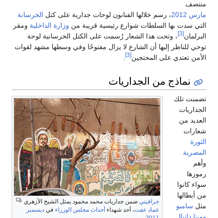
منتصف
مارس
2012
، رسم خلالها الفنانون لوحات جدارية على كتل
الخرسانة
التي سدت بها السلطات شوارع رئيسية قريبة من
وزارة الداخلية
ومقر
[3]
البرلمان
، وتحت هذا الشعار رُسمت على الكتل الخرسانية لوحة
توحي للناظر إليها أن الشارع لا يزال مفتوحًا وفي وسطها مشهد لقوات
[3]
الأمن تعتدي على المحتجين
.
نماذج من الجداريات
تضمنت تلك
الجداريات
العديد من
شعارات
الثورة
المصرية
وأهم
رموزها
سواء كانوا
من أبطالها
جرافيتي
ضمن جداريات محمد محمود يمثل الشيخ الأزهري
مثل
سامبو
عماد عفت
، أحد شهداء
أحداث مجلس الوزراء
في
ديسمبر
ومينا دانيال
2011