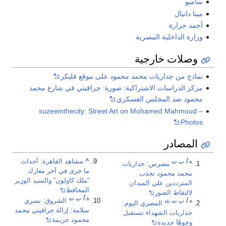
سامبو
مينا دانيال
أحمد حرارة
وزارة الداخلية المصرية
وصلات خارجية
نماذج من جداريات محمد محمود على موقع فليكر
مركز الدراسات الاشتراكية: صورة: جرافيتي في شارع محمد
محمود ضد المجلس العسكري
suzeeinthecity: Street Art on Mohamed Mahmoud –
Photos
المصادر
^
مشاهد القاهرة: أحداث
أ
ب
ت
^
مصرس: جداريات
ما جرى في آخر معارك
محمد محمود تجذب
“ملك كاولون” والسيد الوزير
المترددين علي الميدان
المحافظ
لالتقاط الصور
أ
ب
ت
^
الشروق: يسري
أ
ب
ت
ث
^
المصري اليوم:
سلامة: إزالة جرافيتي محمد
جداريات الشهداء تستقبل
محمود جريمة
وجوهًا جديدة