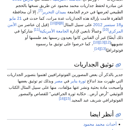
عن مبادرة لحفظ جداريات محمد محمود عن طريق نسخها بالحجم
[7]
الطبيعي لعرضها في حرم الجامعة
بميدان التحرير
، إلا أن محافظة
القاهرة قامت بإزالة هذه الجداريات عدة مرات، كما حدث في
21 مايو
[10]
[9]
[8]
و18 سبتمبر
2012
على سبيل المثال
(قيل إن عناصر من
الأمن
[11]
[10]
المركزي
وعمالًا تابعين لإدارة
الجامعة الأمريكية
شاركوا في
ذلك أيضًا) غير أن الفنانين كانوا يعيدون رسمها بعد طمسها أو
[10]
[13]
[12]
تشويهها
، كما حرصوا على توثيق ما رسموه
[14]
[13]
فوتوغرافيًا
.
توثيق الجداريات
جدير بالذكر أن بعض المصورين الفوتوغرافيين اهتموا بتصوير الجداريات
التي ظهرت منذ اندلاع
ثورة يناير
في
مصر
وبذلك تم توثيق بعضها
وأصبحت مادة بحثية ونشر عنها مؤلفات، منها على سبيل المثال الكتاب
التوثيقي "أرض أرض.. حكاية ثورة الجرافيتي" للقصاص والمصور
[16]
[15]
الفوتوغرافي شريف عبد المجيد.
أنظر ايضا
أحداث محمد محمود