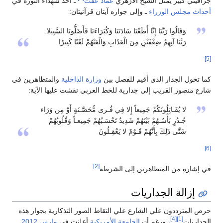
جرافيتي كبير يمثل الشيخ الأزهري
عماد عفت
ـ أحد شهداء الثورة في
أحداث مجلس الوزراء
ـ وإلى جواره آيتان قرآنيتان:
وَقَالُوا رَبَّنَا إِنَّا أَطَعْنَا سَادَتَنَا وَكُبَرَاءَنَا فَأَضَلُّونَا السَّبِيلا.
رَبَّنَا آتِهِمْ ضِعْفَيْنِ مِنَ الْعَذَابِ وَالْعَنْهُمْ لَعْنًا كَبِيرًا
[5]
كما تحول الجدار الذي أقيم للفصل بين
وزارة الداخلية
والمتظاهرين في
شارع منصور القريب إلى جدارية للخط العربي نقشت عليها الآية:
لا يُقَـاتِلُونَكُمْ جَمِيعاً إِلا فِي قُـرى مُّحَصَّـنَةٍ أَوْ مِن وَرَاء
جُـدُرٍ بَأْسُـهُمْ بَيْنَهُمْ شَدِيدٌ تَحْسَـبُهُمْ جَمِيعـاً وَقُلُوبُهُمْ
شَتَّى ذَلِكَ بِأَنَّهُمْ قَـوْمٌ لا يَعْقِـلُونَ
[6]
[2]
في إشارة من المتظاهرين إلى الشرطة
.
إزالة الجداريات
حرص المترددون علي الشارع علي التقاط الصور التذكارية بجوار هذه
[4]
[1]
الجداريات
، ورغم أن
الجامعة الأمريكية
أعلنت في
مارس
2012