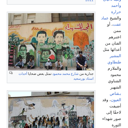
وأحمد
حرارة
والشيخ
عماد
عفت
، أو
ممن
اعتبرهم
الفنان من
أعدائها مثل
المشير
طنطاوي
والملازم
جدارية من
شارع محمد محمود
تمثل بعض ضحايا
أحداث
محمود
استاد بورسعيد
الشناوي
الشهير
بـقناص
العيون
، وقد
أضيفت
لاحقًا إلى
صور شهداء
الثورة