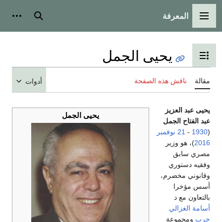
المعرفة
القائمة الرئيسية
بحث
أدوات
يحيى الجمل
تبديل عرض جدول المحتويات
مقالة
ناقش هذه الصفحة
أدوات
يحيى عبد العزيز
يحيى الجمل
عبد الفتاح الجمل
(
1930
-
21 نوفمبر
2016
)، هو وزير
مصري سابق
وفقيه دستوري
وقانوني مخضرم،
أسس مؤخرا
بالتعاون مع د
أسامة الغزالي
حرب
ومجموعة