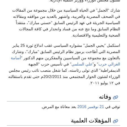
لشئون مجلس الوزراء ووزير التنمية الإدارية.
شارك “الجمل” في الحياة السياسية من خلال مجموعة من المقالات
في الصحف المصرية والعربية، واشتهر بالعديد من مواقفه ومقالاته
السياسية الجريئة في عهد الرئيس السابق “حسني مبارك”، منتقداً
النظام السابق وما نتج عنه من فساد وانحدار في كافة المجالات
الصحية والتعليمية والاقتصادية.
استكمل “يحيي الجمل” مشواره السياسي عقب اندلاع ثورة 25 يناير
المصرية التي أطاحت برموز نظام الرئيس السابق “مبارك”، وشارك
بالتعاون مع مجموعة من السياسيين والمفكرين منهم الدكتور “
أسامة
الغزالي حرب
” و”
علي السلمي
” في تأسيس حزب “الجبهة
الديمقراطية” الذي تولى رئاسته، كما شغل منصب نائب رئيس مجلس
الوزراء لشئون الحوار المجتمعي منذ 20/2/2011م حتى تقدم باستقالته
في ١٢ يوليو ٢٠١١.
وفاته
توفي في
21 نوفمبر
2016
بعد معاناة مع المرض.
المؤهلات العلمية