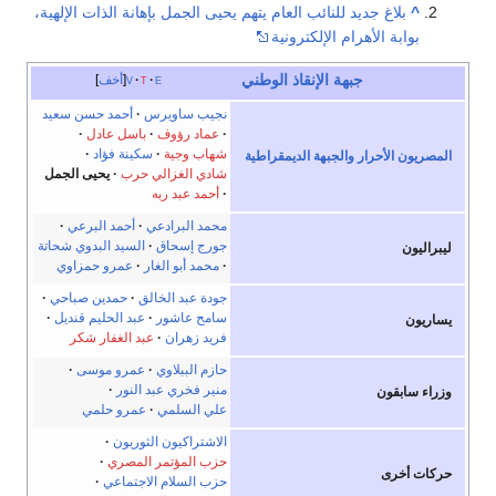
^
بلاغ جديد للنائب العام يتهم يحيى الجمل بإهانة الذات الإلهية،
بوابة الأهرام الإلكترونية
جبهة الإنقاذ الوطني
e
t
v
أخف
نجيب ساويرس
أحمد حسن سعيد
عماد رؤوف
باسل عادل
شهاب وجية
سكينة فؤاد
المصريون الأحرار
والجبهة الديمقراطية
شادي الغزالي حرب
يحيى الجمل
أحمد عبد ربه
محمد البرادعي
أحمد البرعي
جورج إسحاق
السيد البدوي شحاتة
ليبراليون
محمد أبو الغار
عمرو حمزاوي
جودة عبد الخالق
حمدين صباحي
سامح عاشور
عبد الحليم قنديل
يساريون
فريد زهران
عبد الغفار شكر
حازم الببلاوي
عمرو موسى
منير فخري عبد النور
وزراء سابقون
علي السلمي
عمرو حلمي
الاشتراكيون الثوريون
حزب المؤتمر المصري
حركات أخرى
حزب السلام الاجتماعي