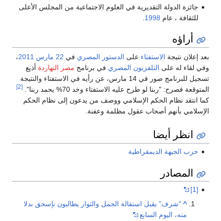
جائزة الدولة التقديرية في العلوم الاجتماعية من المجلس الأعلى
للثقافة ، عام
1998
.
أراؤه
بعد إعلان نتيجة
الاستفتاء
على
الدستور المصري
في
22 مارس
2011
،
وفي لقاء له على
التلفزيون المصري
في برنامج
مصر النهاردة
أذيع
تسجيل للبرنامج صور في 14 مارس، عن رأيه في الاستفتاء والنتيجة
[2]
المتوقعة فصرح: "ربنا لو طرح عليه الاستفتاء وخد 70% يحمد ربنا".
كما انتقد نظام الحكم الإسلامي ووصف من يدعون إلى نظام الحكم
الإسلامي بأنهم أصحاب عقول مظلمة وعفنة.
انظر أيضا
حزب الجبهة الديمقراطية
المصادر
[1]
^
"شرف" يقبل استقالة الجمل والثوار يطالبون بإسحق بدلا
منه، اليوم السابع