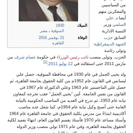
من السياسيين
والمفكربن منهم
أيضا د.
علي
السلمي
وزير
الميلاد
1930
التنمية الادارية
المنوفية
،
مصر
السابق
حزب
الوفاة
21 نوفمبر
2016
القاهرة
الجبهة الديمقراطية
وتولى رئاسة
الحزب. وتولى منصب
نائب رئيس الوزراء
في حكومة
عصام شرف
من
[1]
مارس 2011 حتى استقالته في
12 يوليو
2011
.
ولد يحيى الجمل في عام 1930 في محافظة المنوفية، حصل علي
ليسانس في القانون عام 1952م من كلية الحقوق بجامعة القاهرة، ثم
حصل علي الماجستير عام 1963 وعلي الدكتوراه عام 1967 في
القانون من نفس الجامعة. عُين “يحيي الجمل” عقب تخرجه كمعاون
نيابة عام 1953، ثم تدرج في العديد من المناصب الحكومية بالنيابة
العامة حتى أصبح وكيل نيابة عام 1954م، كما شغل عده مناصب
أكاديمية ابتداءً من مدرس بكلية الحقوق في جامعة القاهرة عام 1964
وأستاذ مساعد عام 1970 فأستاذ بقسم القانون العام، انتهاءً بعميد لكلية
الحقوق بجامعة القاهرة، وفي عام 1971 تولي منصب وزير الدولة