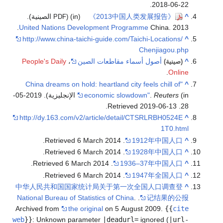
United Natio
http://www.ch
People's Dail
"China dreams
(in الإنجليزية). 2019-05-
http://dy.163
.
.
.
.
中华人民共和国
National Bureau
Archived from
web
}}
:
Unknown