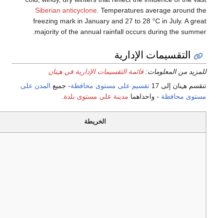
Siberian
freezing 
majority 
ـِنان
ميع
المدن على
Hanyu
#
الاسم
Hanzi
النوع
Pinyin
مدينة
郑州
Zhèngzhōu
على
1
ژنگ‌ژو
市
Shì
مستوى
محافظة
مدينة
安阳
على
2
آن‌يانگ
Ānyáng Shì
市
مستوى
محافظة
مدينة