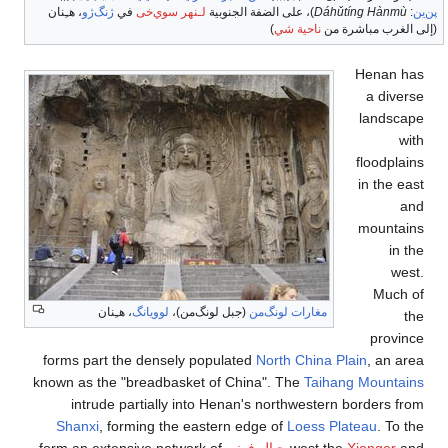
ي
ژنگ‌ژو
، هـِنان
 هـِنان
forms part th
known as the "
intrude p
Shanxi
, fo