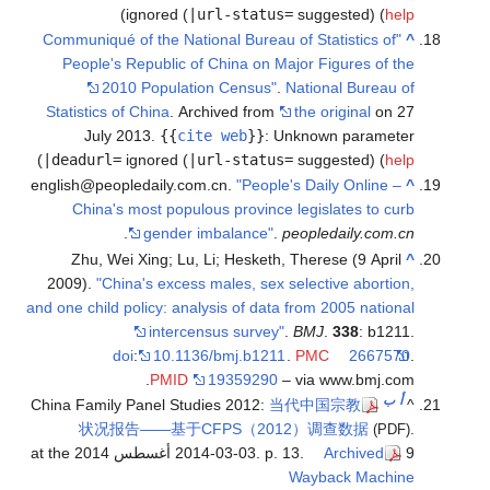
)
ig
"Communiqué of
People's Re
2010 
Statistics of 
July 201
)
|deadurl=
ig
english@people
China's m
.
Zhu, Wei X
2009).
"China
and one child po
doi
:
China Family P
状况报告