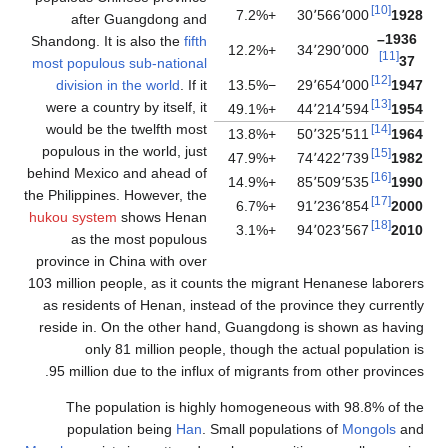
after Gu
Shandong. It is
most populous 
division in 
were a country
would be the 
populous in th
behind Mexico 
the Philippines.
hukou system
s
as the m
province in Ch
103 million peo
as residents 
reside in. On
only 81
95 million du
The popul
populatio