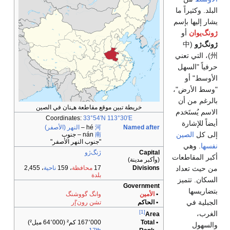
ان في الصين
Coordi
(الأصفر)
ب
لأصفر"
ناحية
، 2,455