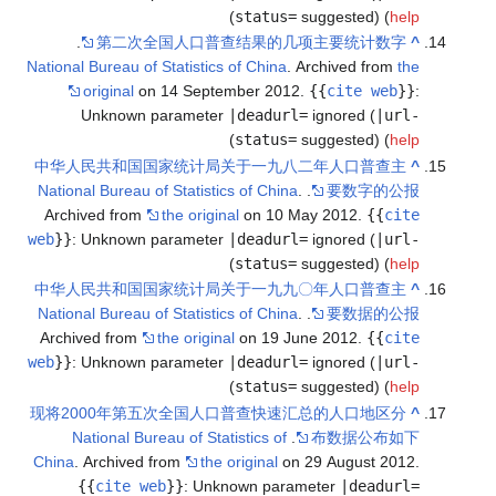
.
第二次
National Bureau o
original
o
Unknown
中华人民共和国
National Bureau
Archived fro
web
}}
:
Unknown
中华人民共和国
National Bureau
Archived from
web
}}
:
Unknown
现将2000年
National B
China
. Archive
{{
cite 