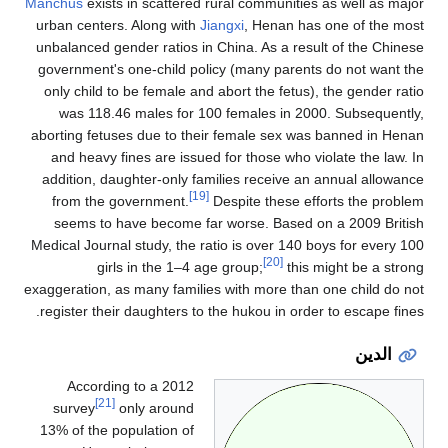
Manchus
exists 
urban centers.
unbalanced gen
government's o
only child to 
was 118.46
aborting fetuse
and heavy fi
addition, dau
from the go
seems to ha
Medical Journal
girls
exaggeration, as
register their
According
[21]
survey
on
13% of the po