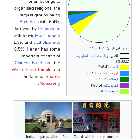
Henan 
organised rel
largest gr
Buddhists
followed by
P
with 5.6%,
Mu
1.3% and
Cat
0.5%. Henan
important
Chinese Bud
White Horse 
the fam
.
Indian st