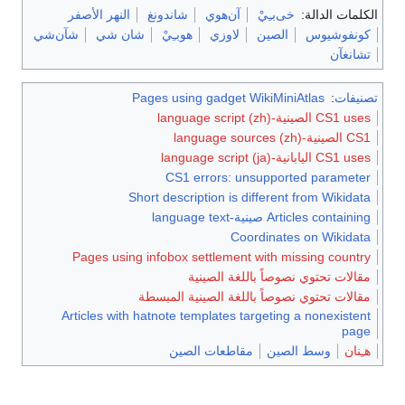
هر الأصفر
شي
شآن‌شي
Pages u
Articles 