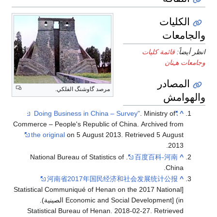
ي.
Commerce – Peop
the origina
. National 
河南
[Statistical Co
Economic and Social Development الصينية).
Statistical