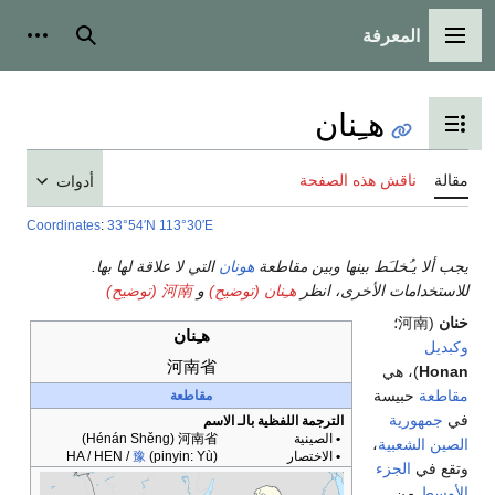
بحث
أدوات شخصية
أدوات
Coordinates
:
33°54
لها بها.
)
Hénán S
HA / HEN /