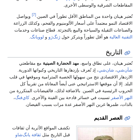
[7]
ن.
ويواصل
 وكذلك الزراعة
صناعات وخدمات
ويانگ
.
ع مقاطعتي
اتها الدورية.
ة وموقعها في قلب
 تقريباً كل
نات المتكررة من
أخرى.
كاي‌فنگ
،
لفيضان.
ثرية أن ثقافات
قافة يانگ‌شاو