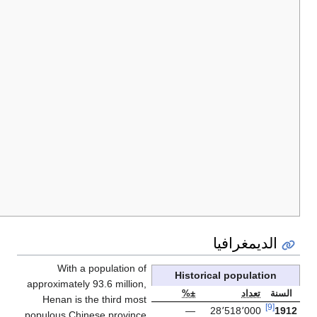
信阳
على
Xìnyáng Shì
Xinyang
14
市
مستوى
محافظة
مدينة
许昌
على
Xǔchāng Shì
Xuchang
15
市
مستوى
محافظة
مدينة
周口
على
Zhōukǒu Shì
Zhoukou
16
市
مستوى
محافظة
مدينة
驻马
Zhùmǎdiàn
على
Zhumadian
17
店市
Shì
مستوى
محافظة
With a 
approximately 
Henan is t
populous Chin