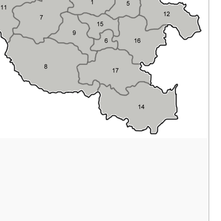
محافظة
مدينة
平顶
Píngdǐngshān
على
Pingdingshan
9
山市
Shì
مستوى
محافظة
مدينة
濮阳
على
Púyáng Shì
Puyang
10
市
مستوى
محافظة
مدينة
三门
Sānménxiá
على
Sanmenxia
11
峡市
Shì
مستوى
محافظة
مدينة
商丘
على
Shāngqiū Shì
Shangqiu
12
市
مستوى
محافظة
مدينة
新乡
على
Xīnxiāng Shì
Xinxiang
13
市
مستوى
محافظة
مدينة