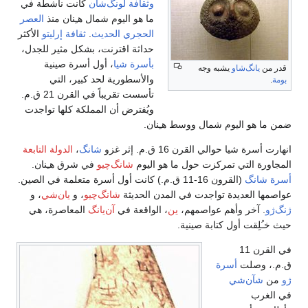
كانت ناشطة في
 هـِنان منذ
العصر
ثقافة إرليتو
الأكثر
شكل مثير للجدل،
أسرة صينية
بير، التي
تأسست تقريباً في القرن 21 ق.م.
كة كلها تواجدت
گ
،
الدولة التابعة
 شرق هـِنان.
أسرة متعلمة في الصين.
و
، و
يان‌شي
، و
المعاصرة، هي