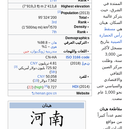
يوان
،
جين
CN
[3]
)
1
)
22
) (
h
h