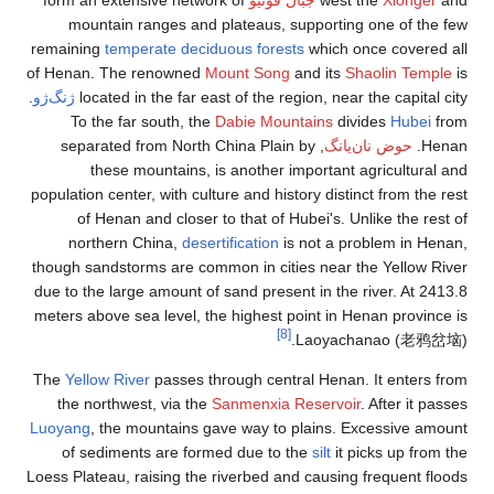
form an exten
mountain r
remaining
tempe
of Henan. The 
located i
ژنگ‌ژو
.
To the far
, separated 
these m
population center
of Henan 
northern 
though sandstor
due to the larg
meters above se
The
Yellow Rive
the northwes
Luoyang
, the m
of sediment
Loess Plateau, r