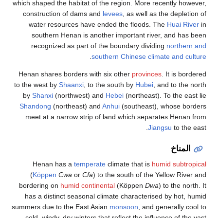
which shaped the
construction
water reso
southern 
recognized
Henan shares 
to the west by
S
by
Shanxi
(n
Shandong
(no
meet at a n
Henan ha
(
Köppen
C
bordering on
has a distin
summers due to 
cold, windy, 