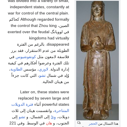
was divided into
independent st
war for control o
Although regarded formally كحاكم
the control that Z
exerted over the feudal
king
d. بالرغم من الفترة
تقرار، فقد برز
كونفوشيوس
في
فكارهم في كيفية
 مؤسس
الطاوية
،
التي كانت جزءاً
Later on,
replaced 
فترة الدويلات
ـِنان إلى ثلاث
ال، و
تشو
إلى
في الوسط. وفي 221