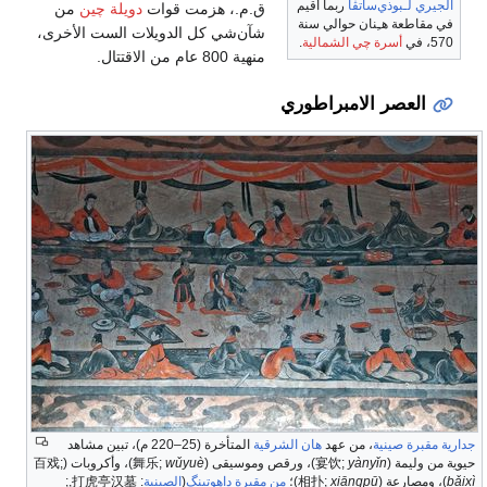
ويلة چين
من
ت الست الأخرى،
أخرة (25–220 م)، تبين مشاهد
)، وأكروبات (
;
百戏
;
打虎亭汉墓,