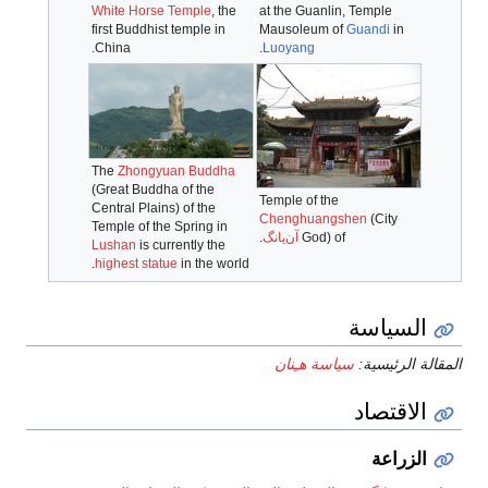
White H
first Bud
China.
The
Zho
(Great B
Central 
Temple o
Lushan
i
highest