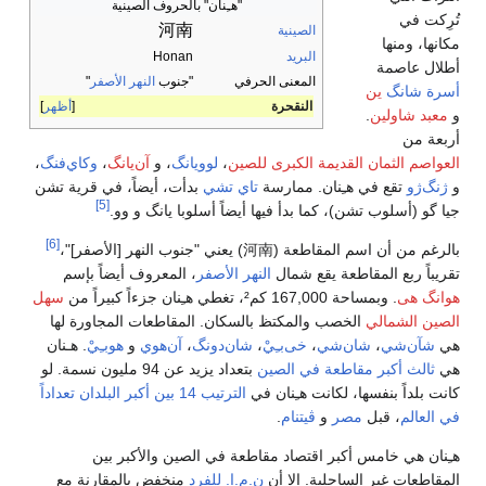
صينية
هر الأصفر
"
أظهر
‌يانگ
،
وكاي‌فنگ
،
اً، في قرية تشن
[5]
و وو.
[6]
ر [الأصفر]"،
 أيضاً بإسم
سهل
المجاورة لها
و
هوبـِيْ
. هـنان
تعداد يزيد عن 94 مليون نسمة. لو
 بين أكبر البلدان تعداداً
كبر بين
المقارنة مع