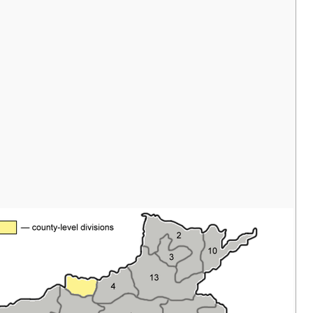
鹤壁
على
3
خبي
Hèbì Shì
市
مستوى
محافظة
مدينة
焦作
على
Jiāozuò Shì
Jiaozuo
4
市
مستوى
محافظة
مدينة
开封
على
5
كايفنگ
Kāifēng Shì
市
مستوى
محافظة
مدينة
漯河
على
Luòhé Shì
Luohe
6
市
مستوى
محافظة
مدينة
洛阳
على
Luòyáng Shì
Luoyang
7
市
مستوى
محافظة
مدينة
南阳
على
8
نان‌يانگ
Nányáng Shì
市
مستوى