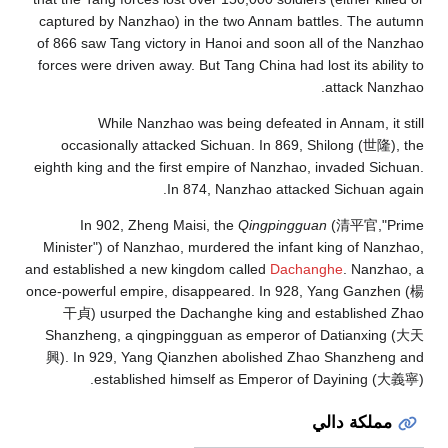
captu
of 866
forces
oc
eighth
Minis
and est
once-po
干
Shan
興). 