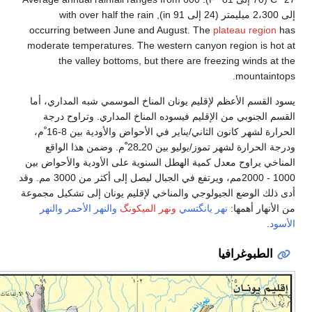
occu
moder
، أما
جة
الحرارة لشهر كانون الثاني/يناير في الأحواض والأودية بين 8-16 ْم،
لواقع
اض بين
10 - 2000مم، ويرتفع في الجبال ليصل إلى أكثر من 3000 مم. وقد
 مجموعة
نهر