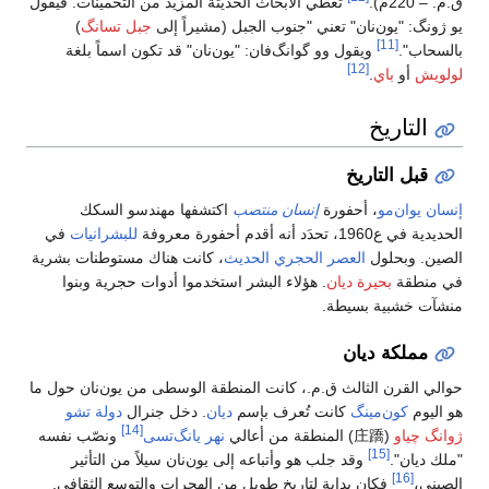
. فيقول
)
غة
ت
في
 بشرية
نوا
 حول ما
شو
 نفسه
ر
افي.