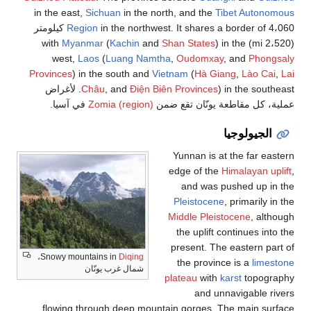
in t
in the northwest. It s كيلومتر
Prov
أغراض
،
Sn
fl