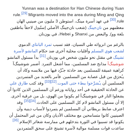
rule.
 الهان
ناطقين
ي
أسرة
المانشو
نگ‌آ
أن
دين
ق علي
كادوا أن
 أخرى.
قد
وأن
حتمل أن
[36]
م.
ين