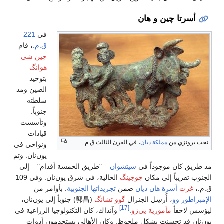
221
.
، قام
 شي
نگ
يد
ين ومد
ته
ً.
سست
دات
احي في
نان. وتم
– إلى
الحالية، في شرق يون‌نان. وفي 109
ن
ون‌نان،
اعية في
وات