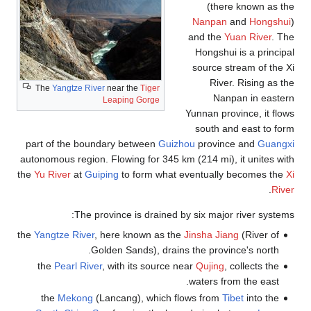
The
part 
autonom
the
Yu R
the
Yang
th
th