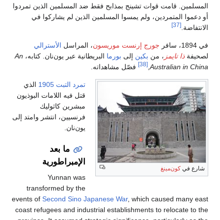
 تمردوا
ي
ي
تابه،
An
لذي
لبوذيون
امتد إلى
tra
events 
coast r