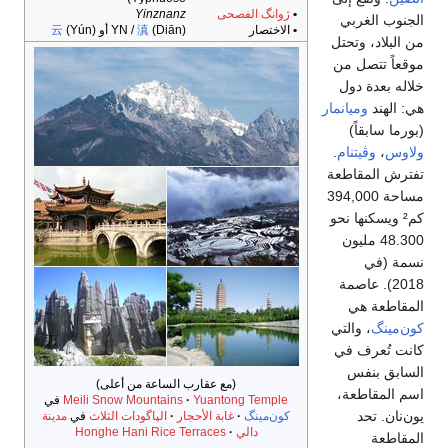
云
(
Me
في
مدينة