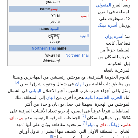
وصلتا
[6]
.
الشمال
 تلك
قية على
يي
،
باي
،
مهد
اق