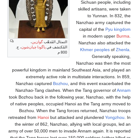
ن
، ح.
power
Nan
Nan
took Bo
of nat
Bo
retreat
the 
army of
that th