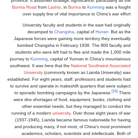
provin
Burm
Japa
bo
stud
journe
southw
establis
to sur
to s
were
runni
(19
and 