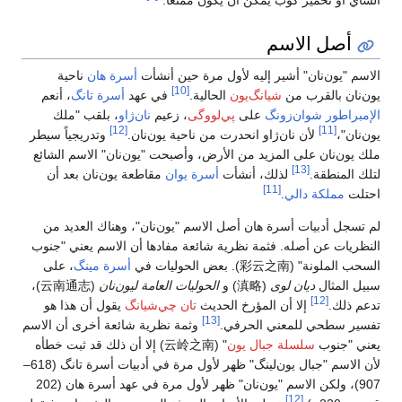
ة
 أنعم
لك
ً سيطر
الشائع
 أن
د من
 "جنوب
 على
)،
云南
ا هو
ن الاسم
ت خطأه
لأن الاسم "جبال يون‌لينگ" ظهر لأول مرة في أدبيات أسرة تانگ (618–
907)، ولكن الاسم "يون‌نان" ظهر لأول مرة في عهد أسرة هان (202