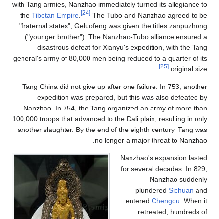
with Ta
the
T
"frat
("y
general
Tang
Nanz
100,000 
anothe