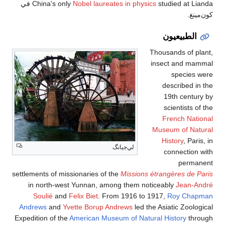
C
studied at Lianda في
settleme
in
S
Andr
Expedit