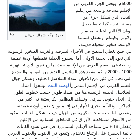
لرسوبية
ة عميقة
لنهرية
والصدوع
ل جبال
د
لطول
من
قة،
 المكونة
م
بات
والجنوب الغربي