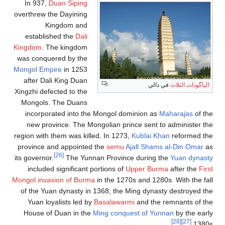
In 
overthr
est
Kingdo
was c
Mongol
afte
Xingzhi
Mong
inc
new
region 
provin
its gov
inc
Mongol 
of th
Yua
Hous