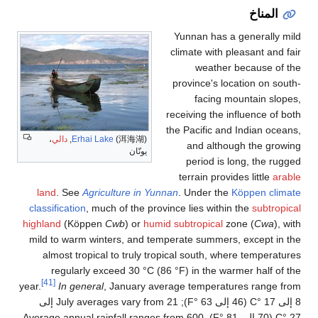
،
lan
classi
highla
mild 
al
[
year.
 °C (46 إلى 63 °F); July averages vary from 21 إلى
F). Averag