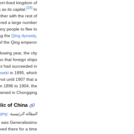
ort-lived kingdom of
[28]
as its capital.
In
ther with the rest of
cred a large number
ny people to flee to
ng the
Qing dynasty
,
of the Qing emperor.
lowing year, the city
o that foreign ships
ers had succeeded in
oseki
in 1895, which
ot until 1907 that a
 1896 to 1904, the
ened in Chongqing.
lic of China
المقالة الرئيسية:
qing
t was Generalissimo
ived there for a time