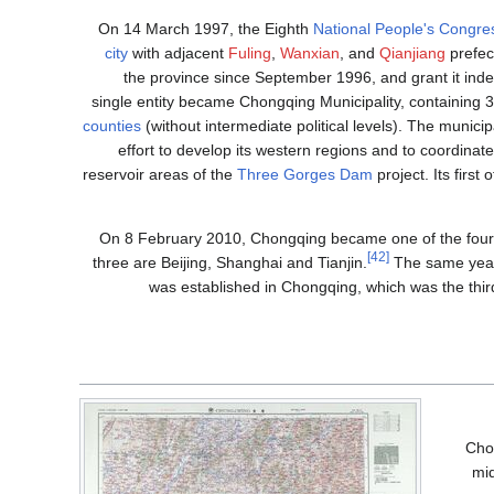
On 14 March 1997, the Eighth
National People's Congre
city
with adjacent
Fuling
,
Wanxian
, and
Qianjiang
prefec
the province since September 1996, and grant it ind
single entity became Chongqing Municipality, containing 3
counties
(without intermediate political levels). The munic
effort to develop its western regions and to coordinat
reservoir areas of the
Three Gorges Dam
project. Its first
On 8 February 2010, Chongqing became one of the fou
[42]
three are Beijing, Shanghai and Tianjin.
The same year
was established in Chongqing, which was the thir
Chon
mi