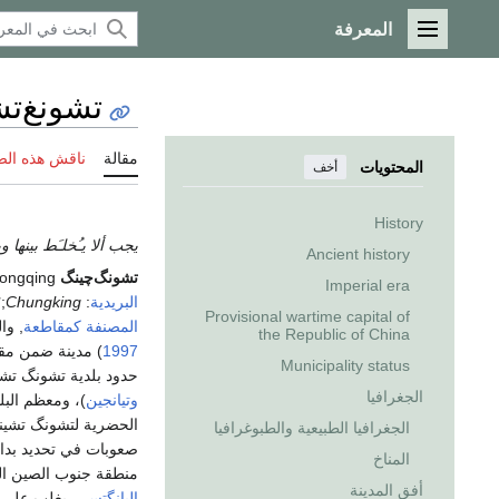
المعرفة
القائمة الرئيسية
تشونغ‌تش
مقالة
ناقش هذه ال
المحتويات
أخف
History
يجب ألا يـُخلـَط بينها 
Ancient history
تشونگ‌چينگ
Chongqing (
Imperial era
البريدية
:
Chungking
;
Provisional wartime capital of
المصنفة كمقاطعة
, وا
the Republic of China
1997
) مدينة ضمن م
Municipality status
حدود بلدية تشونگ تشي
الجغرافيا
وتيانجين
الحضرية لتشونگ تشينگ نفسها 
الجغرافيا الطبيعية والطبوغرافيا
صعوبات في تحديد بداي
المناخ
منطقة جنوب الصين الغ
أفق المدينة
اليانگتسي
. يغلب على 