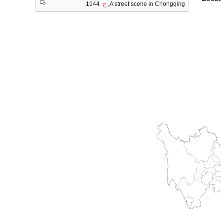
A street scene in Chongqing,
ح.
1944