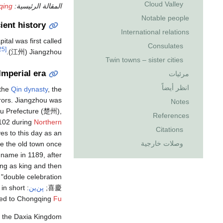
Cloud Valley
المقالة الرئيسية:
qing
Notable people
ient history
International relations
apital was first called
Consulates
[25]
).
江州
Jiangzhou (
Twin towns – sister cities
Imperial era
مرئيات
انظر أيضاً
 the
Qin dynasty
, the
ors. Jiangzhou was
Notes
u Prefecture (
楚州
),
References
1102 during
Northern
Citations
s to this day as an
وصلات خارجية
ere the old town once
t name in 1189, after
ng as king and then
"double celebration" (
喜慶
;
پن‌ين
:
ted to Chongqing
Fu
ed the Daxia Kingdom