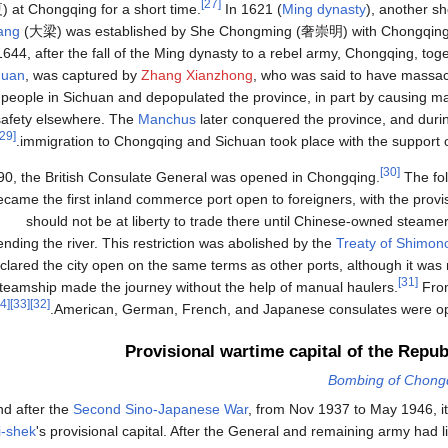
[27]
夏
) at Chongqing for a short time.
In 1621 (
Ming dynasty
), another sh
ang
(
大梁
) was established by She Chongming (
奢崇明
) with Chongqing 
1644, after the fall of the Ming dynasty to a rebel army, Chongqing, toge
huan
, was captured by
Zhang Xianzhong
, who was said to have massa
 people in Sichuan and depopulated the province, in part by causing ma
safety elsewhere. The
Manchus
later conquered the province, and duri
[29]
immigration to Chongqing and Sichuan took place with the support 
[30]
90, the British Consulate General was opened in Chongqing.
The fol
ecame the first inland commerce port open to foreigners, with the provis
should not be at liberty to trade there until Chinese-owned steam
nding the river. This restriction was abolished by the
Treaty of Shimon
clared the city open on the same terms as other ports, although it was n
[31]
teamship made the journey without the help of manual haulers.
From
[34]
[33]
[32]
American, German, French, and Japanese consulates were op
Provisional wartime capital of the Repub
Bombing of Chong
nd after the
Second Sino-Japanese War
, from Nov 1937 to May 1946, i
i-shek
's provisional capital. After the General and remaining army had l