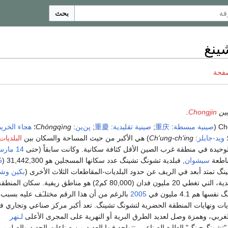
بحث
ينغ
صفحة
وبين
Chongjin
.
صينية مبسطة
:
庆
重
;
صينية تقليدية
:
慶
重
;
پن‌ين
:
Chóngqìng
؛
هجاء الخري
؛
ويد-جايلز
:
Ch'ung-ch'ing
) هي الأكبر من حيث المساحة والسكان بين
البلديات
لوحيدة في منطقة غرب الصين الأقل كثافة سكانية. وكانت سابقاً (حتى
14 مارس
قاطعة
سيشوان
, فبلدية تشونگ تشينگ عدد سكانها المسجلين هو 31,442,300 (
5
نگ تمتد أبعد في الريف عن حدود البلديات-المقاطعات الثلاث الأخرى (
بكين
وشن
)، ومعظم البلدية، التي تغطي 20 مليون فدان (80,000 كم2) هو مناطق ريفية. سكان المنط
هم 4.1 مليون في
2005
بالرغم من أن هذا الرقم مختلـَف عليه بسبب
ات ونهايات المنطقة الحضرية لتشونگ تشينگ. تعد أكبر مركز صناعي وتجاري ف
ربي، وهمزة وصل لعديد الطرق البرية أو النهرية على المجرى الأعلى
لـنهر
"تشونگ‌چينگ" الطابع الصناعي، تتواجد فيها العديد من صناعات الحديد والصلب