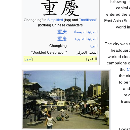
following t
capital 
entered the 
Simplified
(top) and
Traditional
"Chongqing" in
East Asia (S
(bottom) Chinese characters
world i
重庆
الصينية المبسطة
重慶
الصينية التقليدية
The city was 
البريد
Chungking
headquart
المعنى الحرفي
"Doubled Celebration"
worked close
النقحرة
أظهر
campaigns o
the
C
the a
to be 
and
rel
trans
Locat