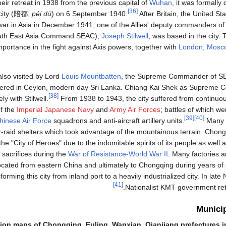
heir retreat in 1938 from the previous capital of
Wuhan
, it was formally
[36]
city (
陪都
,
péi dū
) on 6 September 1940.
After Britain, the United Sta
war in Asia in December 1941, one of the Allies' deputy commanders of
outh East Asia Command SEAC),
Joseph Stilwell
, was based in the city. T
mportance in the fight against Axis powers, together with
London
,
Mosc
also visited by Lord
Louis Mountbatten
, the Supreme Commander of SEA
ered in Ceylon, modern day Sri Lanka. Chiang Kai Shek as Supreme 
[38]
ly with Stilwell.
From 1938 to 1943, the city suffered from continuo
f the
Imperial Japanese Navy
and
Army Air Forces
; battles of which we
[39]
[40]
hinese Air Force
squadrons and anti-aircraft artillery units.
Many l
ir-raid shelters which took advantage of the mountainous terrain. Cho
the "City of Heroes" due to the indomitable spirits of its people as well a
 sacrifices during the
War of Resistance-World War II
. Many factories a
ocated from eastern China and ultimately to Chongqing during years of 
forming this city from inland port to a heavily industrialized city. In la
[41]
Nationalist KMT government retr
Municip
ion maps of Chongqing, Fuling, Wanxian, Qianjiang prefectures i