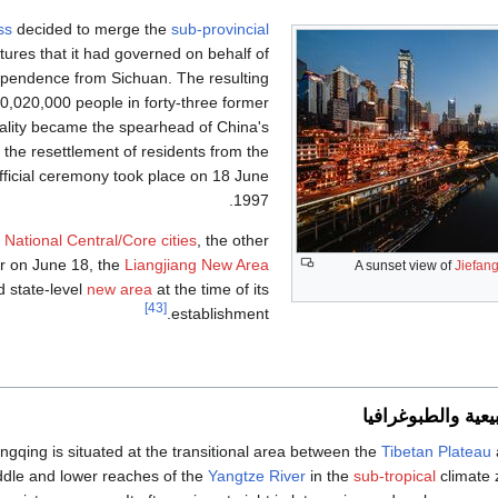
ss
decided to merge the
sub-provincial
tures that it had governed on behalf of
ependence from Sichuan. The resulting
0,020,000 people in forty-three former
ipality became the spearhead of China's
e the resettlement of residents from the
 official ceremony took place on 18 June
1997.
r
National Central/Core cities
, the other
 on June 18, the
Liangjiang New Area
A sunset view of
Jiefan
d state-level
new area
at the time of its
[43]
establishment.
يعية والطبوغرافيا
gqing is situated at the transitional area between the
Tibetan Plateau
ddle and lower reaches of the
Yangtze River
in the
sub-tropical
climate 