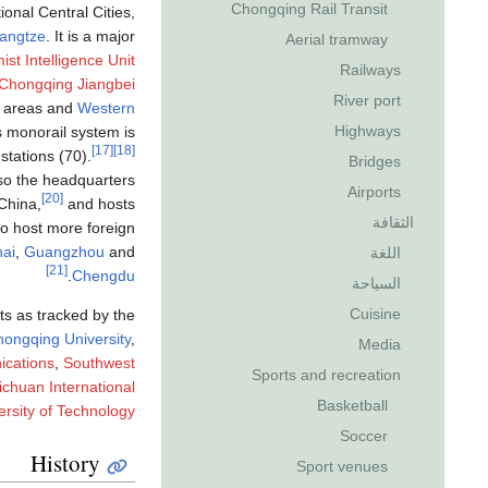
Chongqing Rail Transit
onal Central Cities,
angtze
. It is a major
Aerial tramway
st Intelligence Unit
Railways
Chongqing Jiangbei
River port
n areas and
Western
Highways
s monorail system is
[17]
[18]
stations (70).
Bridges
so the headquarters
Airports
[20]
China,
and hosts
الثقافة
 to host more foreign
ai
,
Guangzhou
and
اللغة
[21]
.
Chengdu
السياحة
Cuisine
uts as tracked by the
ongqing University
,
Media
ications
,
Southwest
Sports and recreation
ichuan International
Basketball
rsity of Technology
Soccer
History
Sport venues