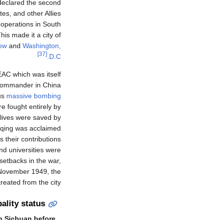
 declared the second
tes, and other Allies
 operations in South
his made it a city of
ow
and
Washington,
[37]
D.C.
C which was itself
Commander in China
us
massive bombing
re fought entirely by
ives were saved by
ngqing was acclaimed
s their contributions
nd universities were
setbacks in the war,
te November 1949, the
eated from the city.
ality status
n Sichuan before