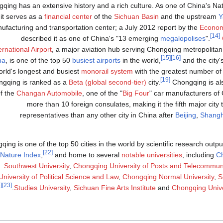
qing has an extensive history and a rich culture. As one of China's Nati
it serves as a
financial center
of the
Sichuan Basin
and the upstream
Y
ufacturing and transportation center; a July 2012 report by the
Economi
[14]
described it as one of China's "13 emerging
megalopolises
".
ernational Airport
, a major aviation hub serving Chongqing metropolita
[15]
[16]
na
, is one of the top 50
busiest airports
in the world,
and the city'
orld's longest and busiest
monorail system
with the greatest number of 
[19]
gqing is ranked as a
Beta (global second-tier)
city.
Chongqing is al
f the
Changan Automobile
, one of the "
Big Four
" car manufacturers of 
more than 10 foreign consulates, making it the fifth major city
representatives than any other city in China after
Beijing
,
Shangh
ing is one of the top 50 cities in the world by scientific research outp
[22]
Nature Index
,
and home to several
notable universities
, including
Ch
Southwest University
,
Chongqing University of Posts and Telecommun
University of Political Science and Law
,
Chongqing Normal University
,
S
[24]
[23]
.
Studies University
,
Sichuan Fine Arts Institute
and
Chongqing Unive