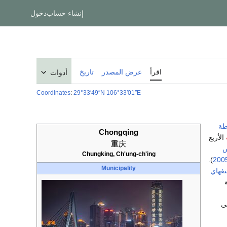
إنشاء حساب
دخول
اقرأ
عرض المصدر
تاريخ
أدوات
Coordinates
:
29°33′49″N
106°33′01″E
طة
Chongqing
الأربع
重庆
Chungking, Ch'ung-ch'ing
).
200
Municipality
غهاي
قة
ي