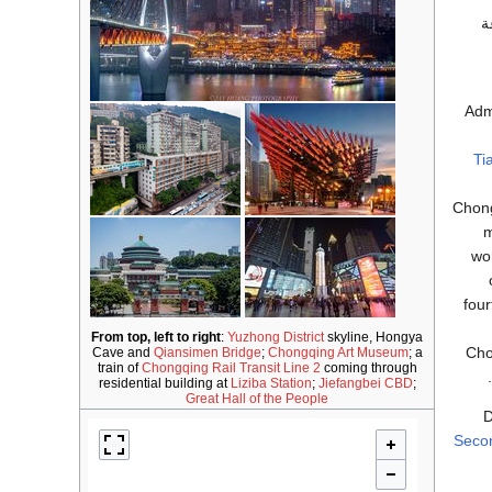
ة
Admi
Ti
Chong
m
wor
four
From top, left to right
:
Yuzhong District
skyline, Hongya
Cho
Cave and
Qiansimen Bridge
;
Chongqing Art Museum
; a
train of
Chongqing Rail Transit
Line 2
coming through
.
residential building at
Liziba Station
;
Jiefangbei CBD
;
Great Hall of the People
D
Seco