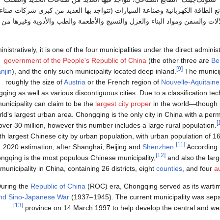
ع الطاقة الكهربائية وصناعة السيارات (تتواجد بها العديد من كبرى شركات صناع
لآلات والسفن ومواد البناء والغزل والنسيج والأطعمة والطب والأدوية وغيرها من
nistratively, it is one of the four municipalities under the direct adminis
government of the People's Republic of China
(the other three are
Bei
[9]
anjin
), and the only such municipality located deep inland.
The municip
roughly the size of
Austria
or the French region of
Nouvelle-Aquitaine
qing as well as various discontiguous cities. Due to a classification tec
unicipality can claim to be the
largest city proper
in the world—though i
ld's largest urban area. Chongqing is the only city in China with a per
over 30 million, however this number includes a large rural population.
th largest Chinese city by urban population, with urban population of 16
[11]
2020 estimation, after Shanghai, Beijing and
Shenzhen
.
According 
[12]
ngqing is the most populous Chinese municipality,
and also the larg
municipality in China, containing 26 districts, eight
counties
, and four
a
uring the
Republic of China
(ROC) era, Chongqing served as its wartim
nd Sino-Japanese War
(1937–1945). The current municipality was sep
[13]
province on 14 March 1997 to help develop the central and wes