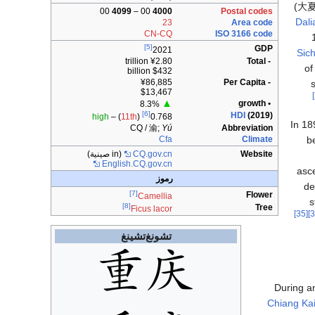
(
大
00
4099
00 –
4000
Postal codes
Dali
23
Area code
CN-CQ
ISO 3166 code
[5]
GDP
2021
Sic
¥2.80 trillion
- Total
of
$432 billion
¥86,885
- Per Capita
$13,467
▲
• growth
8.3%
[6]
HDI
(2019)
high
) –
11th
(
0.768
In 18
CQ /
渝
;
Yú
Abbreviation
b
Cfa
Climate
Website
CQ.gov.cn
(in صينية)
English.CQ.gov.cn
asce
رموز
de
[7]
Flower
Camellia
s
[8]
Tree
Ficus lacor
[35]
تشونغ‌تشينغ
During a
Chiang Ka