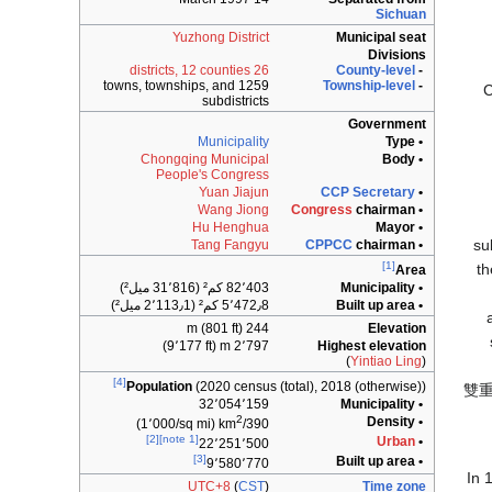
Sichuan
Yuzhong District
Municipal seat
Divisions
26 districts, 12 counties
County-level
-
1259 towns, townships, and
Township-level
-
C
subdistricts
Government
Municipality
• Type
Chongqing Municipal
• Body
People's Congress
Yuan Jiajun
CCP Secretary
•
Wang Jiong
Congress
chairman
•
Hu Henghua
• Mayor
su
Tang Fangyu
CPPCC
chairman
•
[1]
th
Area
• Municipality
82٬403 كم² (31٬816 ميل²)
• Built up area
5٬472٫8 كم² (2٬113٫1 ميل²)
244 m (801 ft)
Elevation
2٬797 m (9٬177 ft)
Highest elevation
(
Yintiao Ling
)
[4]
Population
(2020 census (total), 2018 (otherwise))
雙
32٬054٬159
• Municipality
2
• Density
(1٬000/sq mi)
390/km
[2]
[note 1]
Urban
•
22٬251٬500
[3]
• Built up area
9٬580٬770
In 
UTC+8
(
CST
)
Time zone