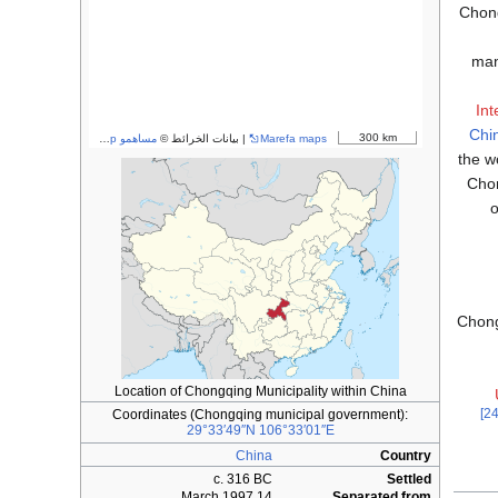
Chong
man
Int
Chi
300 km
Marefa maps
| بيانات الخرائط ©
مساهمو OpenStreetMap
the w
Chon
o
Chongq
Location of Chongqing Municipality within China
Coordinates (Chongqing municipal government):
29°33′49″N
106°33′01″E
China
Country
c. 316 BC
Settled
14 March 1997
Separated from