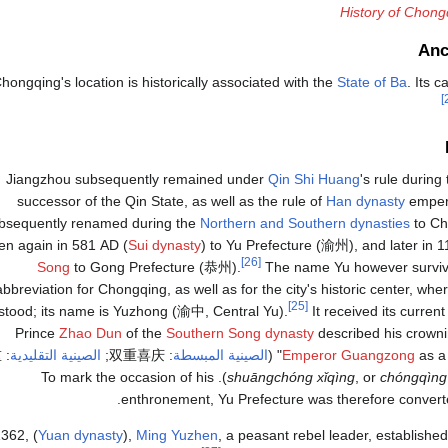
History of Chong
Anc
hongqing's location is historically associated with the
State of Ba
. Its c
Jiangzhou subsequently remained under
Qin Shi Huang
's rule during
successor of the Qin State, as well as the rule of
Han dynasty
emper
bsequently renamed during the
Northern and Southern dynasties
to Ch
en again in 581 AD (
Sui dynasty
) to Yu Prefecture (
渝州
), and later in 
[26]
Song
to Gong Prefecture (
恭州
).
The name Yu however survive
abbreviation for Chongqing, as well as for the city's historic center, wh
[25]
stood; its name is Yuzhong (
渝中
, Central Yu).
It received its curren
Prince
Zhao Dun
of the
Southern Song dynasty
described his crowni
as a 
Emperor Guangzong
الصينية المبسطة
:
双重喜庆
;
الصينية التقليدية
:
重
in short). To mark the occasion of his
shuāngchóng xǐqìng
, or
chóngqìng
.
enthronement, Yu Prefecture was therefore conver
1362, (
Yuan dynasty
),
Ming Yuzhen
, a peasant rebel leader, establish