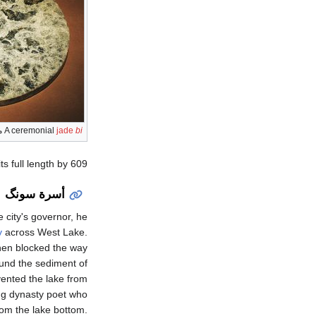
bi
jade
A ceremonial
من
its full length by 609.
أسرة سونگ
city's governor, he
y
across West Lake.
then blocked the way
ound the sediment of
evented the lake from
g dynasty poet who
om the lake bottom.