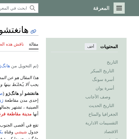
المعرفة
القائمة الرئيسية
هانغتشو
مقالة
ناقش هذه ال
المحتويات
أخف
التاريخ
(تم التحويل من
هانگ‌ژ
التاريخ المبكر
هذا المقال هو عن المدي
أسرة سونگ
يجب ألا يـُخلـَط بينها 
أسرة يوان
هانغتشو
أو
هانگ‌ژو
(
صي
وصف الأجانب
إحدى مدن مقاطعة
ژى
التاريخ الحديث
الصينية ، تشتهر بجمال
أنها
مدينة مقاطعة فرع
الجغرافيا والمناخ
التقسيمات الادارية
تقع في أقصى الجنوب
الاقتصاد
جدول
شيشي
وقناة
بك
هانگ‌ژو جهودا كبيرة ف