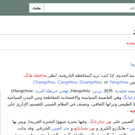
بحث
صفحة
و
)
نة الحديثة. إذا كنت تريد المحافظة التاريخية، انظر
محافظة هانگ
.
وبين
Yangzhou
, or
Guangzhou
,
Cangzhou
,
Changzhou
.
نية تقليدية
:
杭州
;
پن‌ين
:
Hángzhōu
;
تهجي خريطة البريد
:
Hangchow
)
‌جيانگ
وهي العاصمة السياسية والاقتصادية للمقاطعة ومن المدن السياحية
ها الطبيعي وتراثها الثقافي، وتصنف في النظام الصيني للتقسيم الإداري على
ية
،
 الصيني على
نهر چيان‌تانگ
. وفيها بحيرة شيهو( البحيرة الغربية), ويمر بها
ين
– هانگ‌ژو الكبرى و
نهر تشيانتانغ
و
بحر الصين
الشرقي. وقد بذلت
ي معالجة مياه البحيرة والنهر والقناة والبحر والجدول حتى صارت مدينة