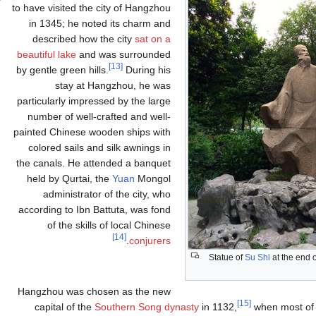
to have visited the city of Hangzhou
in 1345; he noted its charm and
described how the city
sat on a
beautiful lake
and was surrounded
[13]
by gentle green hills.
During his
stay at Hangzhou, he was
particularly impressed by the large
number of well-crafted and well-
painted Chinese wooden ships with
colored sails and silk awnings in
the canals. He attended a banquet
held by Qurtai, the
Yuan
Mongol
administrator of the city, who
according to Ibn Battuta, was fond
of the skills of local Chinese
[14]
.
conjurers
Statue of
Su Shi
at the end 
Hangzhou was chosen as the new
[15]
capital of the
Southern Song dynasty
in 1132,
when most of 