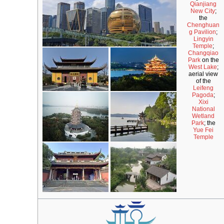
Qianjiang
New City
;
the
Chenghuan
g Pavilion
;
Lingyin
Temple
;
Changqiao
Park
on the
West Lake
;
aerial view
of the
Leifeng
Pagoda
;
Xixi
National
Wetland
Park
; the
Yue Fei
Temple