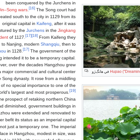
been conquered by the Jurchens in
[16]
Jin–Song wars
.
The Song court had
reated south to the city in 1129 from its
original capital in
Kaifeng
, after it was
ptured by the
Jurchens
in the
Jingkang
[17]
[18]
ident
of 1127.
From Kaifeng they
 to Nanjing, modern
Shangqiu
, then to
[17]
hou
in 1128.
The government of the
 intended it to be a temporary capital.
ver, over the decades Hangzhou grew
 a major commercial and cultural center
Hupao ("Dreaming 
في هانگ‌ژو
e Song dynasty. It rose from a middling
y of no special importance to one of the
[19]
orld's largest and most prosperous.
he prospect of retaking northern China
ad diminished, government buildings in
zhou were extended and renovated to
er befit its status as an imperial capital
not just a temporary one. The imperial
lace in Hangzhou, modest in size, was