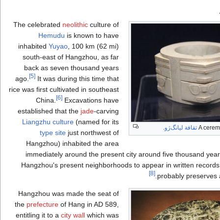
The celebrated
neolithic
culture of
Hemudu
is known to have
inhabited
Yuyao
, 100 km (62 mi)
south-east of Hangzhou, as far
back as seven thousand years
[5]
ago.
It was during this time that
rice was first cultivated in southeast
[6]
China.
Excavations have
established that the
jade
-carving
Liangzhu culture
(named for its
A cerem
ثقافة ليانگ‌ژو
.
type site
just northwest of
Hangzhou) inhabited the area
immediately around the present city around five thousand yea
Hangzhou's present neighborhoods to appear in written record
[8]
probably preserves
Hangzhou was made the seat of
the
prefecture
of Hang in
AD 589
,
entitling it to a
city wall
which was