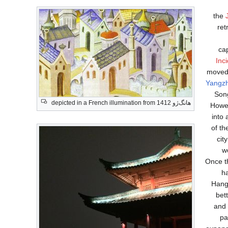
the
ret
ca
Inc
moved
Yangz
Song
هانگ‌ژو depicted in a French illumination from 1412
Howe
into
of th
cit
w
Once t
h
Hang
bett
and 
pa