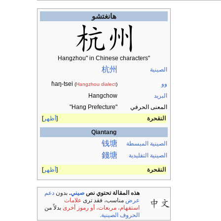
هانغتشو
"Hangzhou" in Chinese characters
杭州
الصينية
وو
ɦaŋ-tsei
(
Hangzhou dialect
)
البريد
Hangchow
المعنى الحرفي
"Hang Prefecture"
النقحرة
أظهر
Qiantang
钱塘
الصينية المبسطة
錢塘
الصينية التقليدية
النقحرة
أظهر
هذه المقالة تحتوي نص
صيني
.
بدون
دعم
عرض
مناسب، فقد ترى
علامات
استفهام، مربعات، أو رموز أخرى
بدلاً من
الحروف الصينية
.