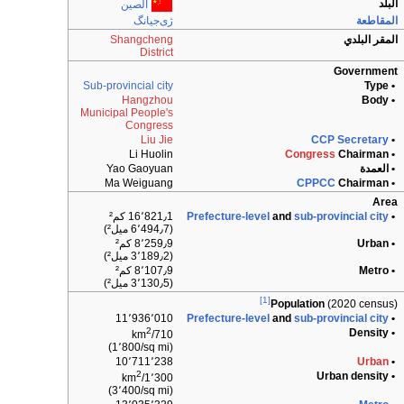
البلد
الصين
المقاطعة
ژى‌جيانگ
المقر البلدي
Shangcheng
District
Government
Sub-provincial city
• Type
Hangzhou
• Body
Municipal People's
Congress
Liu Jie
CCP Secretary
•
Li Huolin
Congress
Chairman
•
• العمدة
Yao Gaoyuan
Ma Weiguang
CPPCC
Chairman
•
Area
•
sub-provincial city
and
Prefecture-level
16٬821٫1 كم²
(6٬494٫7 ميل²)
• Urban
8٬259٫9 كم²
(3٬189٫2 ميل²)
• Metro
8٬107٫9 كم²
(3٬130٫5 ميل²)
[1]
Population
(2020 census)
11٬936٬010
Prefecture-level
and
sub-provincial city
•
2
• Density
710/km
(1٬800/sq mi)
10٬711٬238
Urban
•
2
• Urban density
1٬300/km
(3٬400/sq mi)