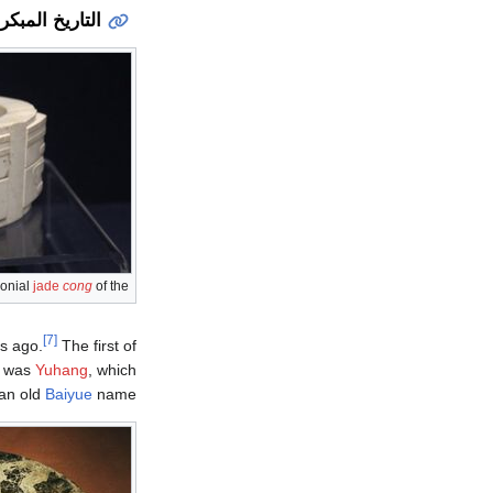
التاريخ المبكر
onial
jade
cong
of the
[7]
rs ago.
The first of
s was
Yuhang
, which
 an old
Baiyue
name.