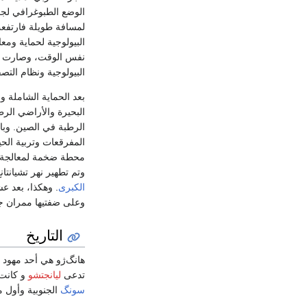
الوضع الطبوغرافي لجعل
لمسافة طويلة فارتفعت
البيولوجية لحماية ومع
نفس الوقت، وصارت بحير
البيولوجية ونظام التصف
بعد الحماية الشاملة 
البحيرة والأراضي ال
الرطبة في الصين. وبا
المفرقعات وتربية الح
محطة ضخمة لمعالجة ال
وتم تطهير نهر تشيانتا
الكبرى
. وهكذا، بعد ع
وعلى ضفتيها ممران جميلان طول
التاريخ
هانگ‌ژو هي أحد مهود
تدعى
ليانجتشو
و كانت 
سونگ
الجنوبية وأول م