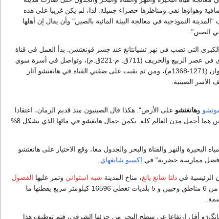
افية وهواؤها نقي ومناظرها خضراء جميلة. لذا، لم يكن غريبا على هذه
المدينة النموذجية في معالجة البيئة المائية بالصين" وأن يقال إن أهلها
ي الصين".
الكبرى التي تصب في نهر تشيانتانغ عند جسر قونغتشن. بدأ العمل في قناة
بكين – هانغتشو الكبرى في عصر الربيع والخريف (711ق. م-221ق.م)، وتواصل في أسرة سوي
(581-618م) وأسرة يوان (1271-1368م)، ومن ثم بقيت على ضفتي القناة في هانغتشو آثار
 الأسر الصينية.
وتشو
و
هانغتشو
على الأرض". هكذا قال الصينيون منذ قديم الزمان، اعتقادا
منهم بأن هاتين المدينتين هما أجمل مدن العالم كله. يكمن جمال هانغشو في مائها الذي يشكل 8%
ه البحيرة والنهر والقناة والبحر والجدول معا، وقع الاختيار على هانغتشو
أفضل ممارسة حضرية" في
إكسبو شانغهاي
.
ن الرئيسية في
دلتا شانغ يانغ
، مناخ المدينة
شبه استوائي
وتمر عليها
الفصول
, تتكون المدينة من 6 مناطق وحيين و 5 بلديات تغطي 16596 كيلومتر مربع يقطنها ما
سمة.
هانگ‌ژو أقل ارتفاعا عن سطح البحر من جزئها الشرقي، فتم توظيف هذا