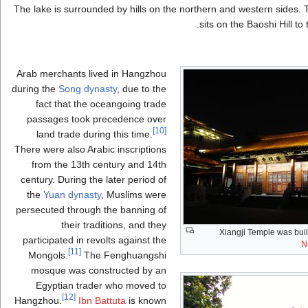
The lake is surrounded by hills on the northern and western sides.
sits on the Baoshi Hill to 
Arab merchants lived in Hangzhou
during the
Song dynasty
, due to the
fact that the oceangoing trade
passages took precedence over
[10]
land trade during this time.
There were also Arabic inscriptions
from the 13th century and 14th
century. During the later period of
the
Yuan dynasty
, Muslims were
persecuted through the banning of
their traditions, and they
Xiangji Temple was buil
participated in revolts against the
N
[11]
Mongols.
The Fenghuangshi
mosque was constructed by an
Egyptian trader who moved to
[12]
Hangzhou.
Ibn Battuta
is known