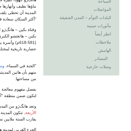
السياحة
ماؤها نظيف وأنهارها ص
المواصلات
المدينة أن تحظى بلقب "
البلدات التوأم – المدن الشقيقة
"أكثر السكان سعادة ف
مأثورات صينية
وقناة بكين – هانگ‌ژو 
انظر أيضاً
ملاحظات
حضارية تاريخية لمختلف
الهامش
المصادر
"الجنة في السماء،
وس
وصلات خارجية
من مساحتها.
بفضل مفهوم معالجة ميا
لتكون ضمن منطقة "
وتعد هانگ‌ژو من المد
الأربعة
يقارب الستة ملايين ن
الجزء الغربي لمدينة 