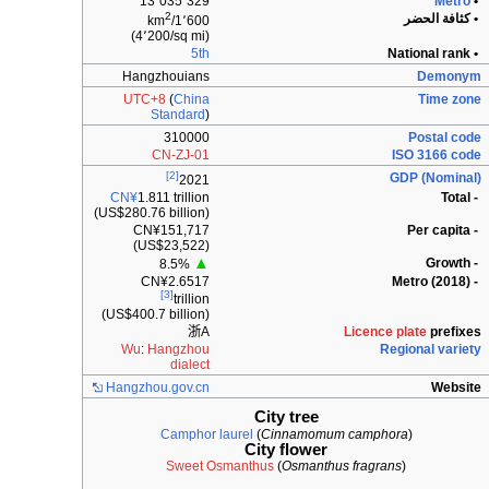
13٬035٬329
Metro
•
2
• كثافة الحضر
1٬600/km
(4٬200/sq mi)
5th
• National rank
Hangzhouians
Demonym
UTC+8
(
China
Time zone
Standard
)
310000
Postal code
CN-ZJ-01
ISO 3166 code
[2]
GDP (Nominal)
2021
CN¥
1.811 trillion
- Total
(US$280.76 billion)
CN¥151,717
- Per capita
(US$23,522)
▲
- Growth
8.5%
CN¥2.6517
- Metro (2018)
[3]
trillion
(US$400.7 billion)
浙A
Licence plate
prefixes
Wu
:
Hangzhou
Regional variety
dialect
Hangzhou.gov.cn
Website
City tree
Camphor laurel
(
Cinnamomum camphora
)
City flower
Sweet Osmanthus
(
Osmanthus fragrans
)