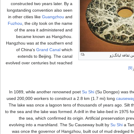
constructed two years later. By a
longstanding convention also seen
in other cities like
Guangzhou
and
Fuzhou
, the city took on the name
of the area it administered and
became known as Hangzhou.
Hangzhou was at the southern end
of China's
Grand Canal
which
 ثقافة ليانگ‌ژو
extends to Beijing. The canal
evolved over centuries but reached
[9]
In 1089, while another renowned poet
Su Shi
(Su Dongpo) was the 
used 200,000 workers to construct a 2.8 km (1.7 mi) long
causewa
The lake was once a lagoon tens of thousands of years ago. Silt 
to the sea and the lake was formed. A drill in the lake-bed in 1975 f
the sea, which confirmed its origin. Artificial preservation pr
evolving into a marshland. The Su Causeway built by
Su Shi
a Tan
was once the governor of Hangzhou, built out of mud dredged fr