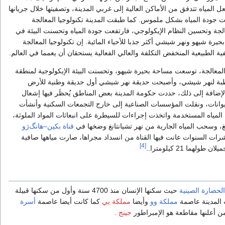
 المياه تتدفق من الأماكن العالية إلى غربي المدينة، وتصفيتها خلال جريانها
 جودة المياه بشكل ملموس. كما طبقت المدينة تكنولوجيا المعالجة
الجة وتحسين النظام الإيكولوجي، فارتفعت جودة المياه وتحسنت البيئة في
ة شيهو ونهر شيشي أكثر جذبا للأحياء المائية. إن تكنولوجيا المعالجة
ية الطبيعية المنخفض التكلفة والعالي الفعالية يستحقان أن يعمما في العالم.
والمعالجة، توسعت مساحة بحيرة شيهو، وتحسنت البيئة الإيكولوجية لمنطقة
رطبة لنهر شيشي، وأصبحت حديقة نهر شيشي أول حديقة وطنية للأرض
لإضافة إلى ذلك، حددت حكومة المدينة بعض المناطق يُحظَر فيها إشعال
يوانات، ونقلت المؤسسات الصناعية إلى خارج التجمعات السكنية وأنشأت
مياه المستخدمة واتخذت إجراءات للسيطرة على انبعاثات المواد الملوثة،
نغ، وسحب المياه الجارية من نهر تشيانتانغ وضخها في
قناة بكين–هانگ‌ژو
شرات السنوات عانت فيها القناة من انسداد مجراها، صارت مياهها صافية
[4]
هما 21 كيلومترا..
الحضارة الصينية
حيث سكنها الإنسان منذ 4700 سنة وأول من سكنها قبيلة
المدينة عاصمة
مملكة وو
وأيضا
مملكة يي
كما كانت أيضا عاصمة
أسرة
ن أعلنها مقاطعة هو الإمبراطور
جينج
.