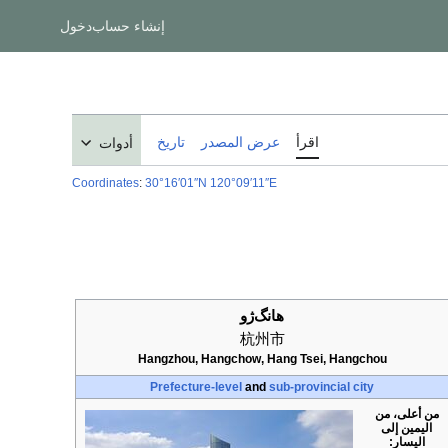
إنشاء حساب
دخول
اقرأ
عرض المصدر
تاريخ
أدوات
Coordinates
:
30°16′01″N
120°09′11″E
هانگ‌ژو
杭州市
Hangzhou, Hangchow, Hang Tsei, Hangchou
Prefecture-level
and
sub-provincial city
من أعلى، من
اليمين إلى
اليسار: