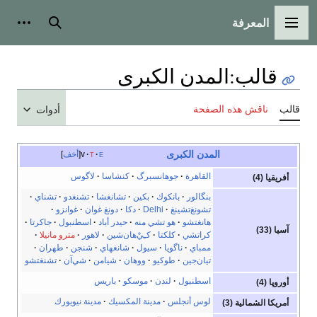
المعرفة
القائمة الرئيسية
بحث
أدوات
قالب
:
المدن الكبرى
قالب
ناقش هذه الصفحة
أدوات
المدن الكبرى
e
t
v
أخف
القاهرة
جوهانسبرگ
كنشاسا
لاگوس
أفريقيا (4)
بنگالور
بانكوك
بكين
تشانغشا
تشنغدو
تشناي
تشونغ‌تشينغ
Delhi
دكا
دونغ غوان
غوانزو
هانغتشو
هو تشي منه
حيدر أباد
اسطنبول
جاكرتا
آسيا (33)
كراتشي
كلكتا
كـِيْ‌هان‌شين
لاهور
مترو مانيلا
ممباي
ناگويا
سيول
شانغهاي
شنجن
طهران
تيان‌جين
طوكيو
ووهان
شيامن
شي‌آن
تشنغتشو
اسطنبول
لندن
موسكو
باريس
أوروپا (4)
لوس أنجلس
مدينة المكسيك
مدينة نيويورك
أمريكا الشمالية (3)