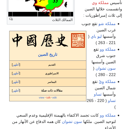
تأسيس
مملكة وي
وانقسمت خلالها الصين
إلى ثلاث إمبراطوريات :
الممالك الثلاث
مملكة شو
تقع جنوب
غرب الصين
وأسسها
ليو باي
(
221 - 263 )
مملكة وو
تقع
تاريخ الصين
جنوب شرق
الصين وأسسها
أظهر
القديم
سون تشوان
(
أظهر
الامبراطوري
222 - 280 )
مملكة وِيْ
تقع
أظهر
المعاصر
شمال الصين
مقالات ذات صلة
أظهر
وأسسها
تساو
view
talk
edit
تساو
( 220 - 265
)
مملكة وو
كانت تجسد الاكتفاء بالهيمنة الإقليمية وعدم السعي
لتوحيد الصين. ملكها
سون تشوان
كان همه الدفاع عن الأنهار من
الأعداء.