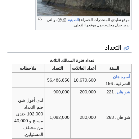
موقع تقليدي للمنحدرات الحمراء (
الصينية
:
赤壁
)، والتي
يدور جدل محتدم حول موقعها الفعلي.
التعداد
تعداد فترة الممالك الثلاث
السنة
أعداد العائلات
التعداد
ملاحظات
أسرة هان
56,486,856
10,679,600
الشرقية، 156
شو هان
، 221
200,000
900,000
لدى أفول شو،
ضم التعداد
102,000 جندي
شو هان، 263
280,000
1,082,000
مسلح و 40,000
من مختلف
المسئولين.