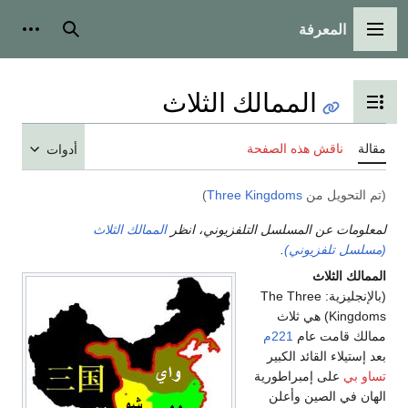
المعرفة
القائمة الرئيسية
بحث
أدوات
الممالك الثلاث
تبديل عرض جدول المحتويات
مقالة
ناقش هذه الصفحة
أدوات
(تم التحويل من
Three Kingdoms
)
لمعلومات عن المسلسل التلفزيوني، انظر
الممالك الثلاث
(مسلسل تلفزيوني)
.
الممالك الثلاث
(بالإنجليزية: The Three
Kingdoms) هي ثلاث
ممالك قامت عام
221م
بعد إستيلاء القائد الكبير
تساو بي
على إمبراطورية
الهان في الصين وأعلن