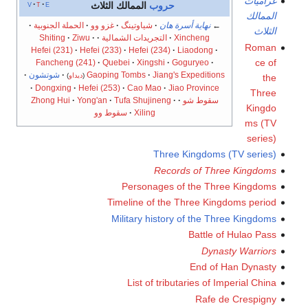
غراميات
v
t
e
حروب
الممالك الثلاث
الممالك
←
نهاية أسرة هان
شياوتينگ
غزو وو
الحملة الجنوبية
الثلاث
Xincheng
التجريدات الشمالية
Ziwu
Shiting
Roman
Hefei (231)
Hefei (233)
Hefei (234)
Liaodong
ce of
Fancheng (241)
Quebei
Xingshi
Goguryeo
Jiang's Expeditions
Gaoping Tombs
شوتشون
(
ديداو
)
the
Dongxing
Hefei (253)
Cao Mao
Jiao Province
Three
سقوط شو
Tufa Shujineng
Yong'an
Zhong Hui
Kingdo
Xiling
سقوط وو
ms (TV
series)
Three Kingdoms (TV series)
Records of Three Kingdoms
Personages of the Three Kingdoms
Timeline of the Three Kingdoms period
Military history of the Three Kingdoms
Battle of Hulao Pass
Dynasty Warriors
End of Han Dynasty
List of tributaries of Imperial China
Rafe de Crespigny