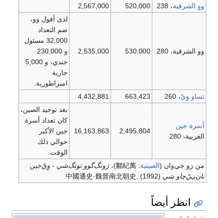
وو الشرقية
، 238
520,000
2,567,000
لدى أفول وو،
ضم التعداد
32,000 مسئول
وو الشرقية، 280
530,000
2,535,000
و 230,000
جندي، و 5,000
جارية
امبراطورية.
تساو وِيْ
، 260
663,423
4,432,881
بعد توحيد الصين،
كان تعداد أسرة
أسرة جين
2,495,804
16,163,863
جين الأكبر
الغربية، 280
حوالي ذلك
الوقت.
من زو جي‌وان (
الصينية
:
鄒紀萬
)، ‏
ژونگ‌گوو تونگ‌شي - وِيْ‌جين
نان‌بـِيْ‌چاو شي
中國通史·魏晉南北朝史, (1992).
انظر أيضاً