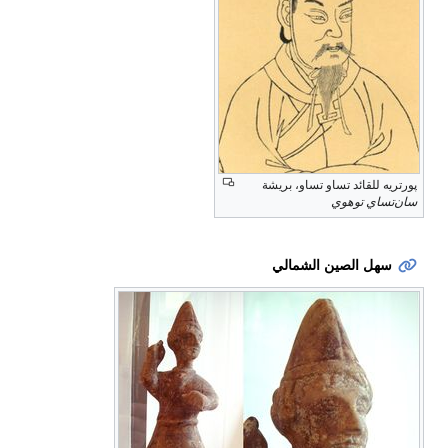
پورتريه للقائد تساو تساو، بريشة
سان‌تساي توهوي
سهل الصين الشمالي