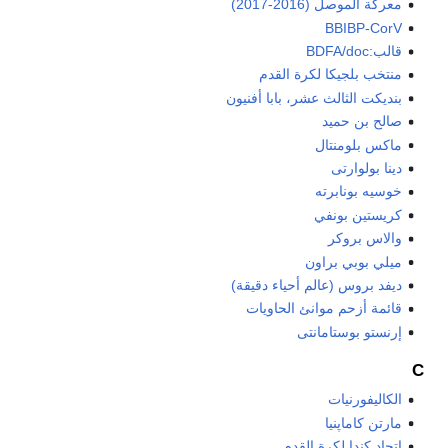
معركة الموصل (2016-2017)
BBIBP-CorV
قالب:BDFA/doc
منتخب بلجيكا لكرة القدم
بنديكت الثالث عشر، بابا أفنيون
صالح بن حميد
ماكس بلومنتال
دينا بولوارتى
خوسيه بونابرته
كريستين بونفي
والاس بروكر
ميلي بوبي براون
ديفد بروس (عالم أحياء دقيقة)
قائمة أزحم موانئ الحاويات
إرنستو بوستامانتى
C
الكاليفورنيات
مارتن كاماپنيا
اتحاد كندا لكرة القدم