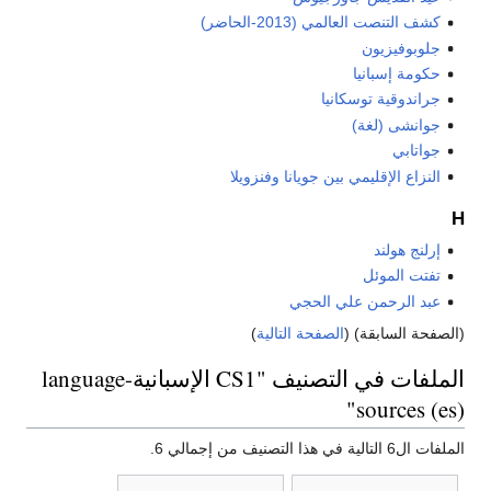
كشف التنصت العالمي (2013-الحاضر)
جلوبوفيزيون
حكومة إسبانيا
جراندوقية توسكانيا
جوانشى (لغة)
جواتابي
النزاع الإقليمي بين جويانا وفنزويلا
H
إرلنج هولند
تفتت الموئل
عبد الرحمن علي الحجي
(الصفحة السابقة) (
الصفحة التالية
)
الملفات في التصنيف "CS1 الإسبانية-language
sources (es)"
الملفات ال6 التالية في هذا التصنيف من إجمالي 6.