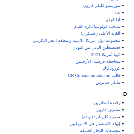
موريسيو كليفر-كارون
.co
آدا كولاو
منتخب كولومبيا لكرة القدم
القائد الأعلى (عسكري)
مجموعة دول أمريكا اللاتينية ومنطقة البحر الكاريبي
قسطنطين الثاني من اليونان
كوبا أمريكا 2021
محافظة قرطبة، الأرجنتين
كوروناڤاك
قالب:CR Census population
مايلي سايرس
D
رقصة الطائرين
مشروع داريين
مصرع كليوباترا (لوحة)
إنهاء الاستعمار في الأمريكتين
مجتمعات البحار العميقة