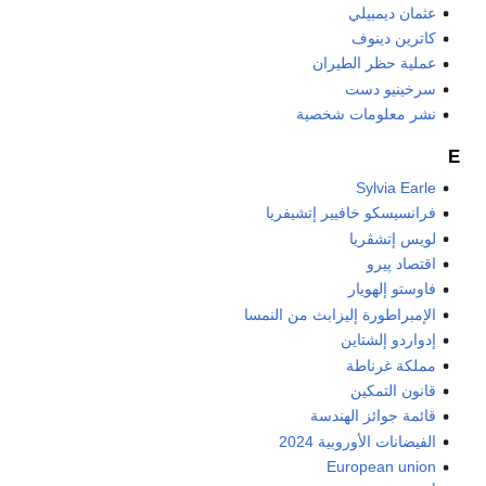
عثمان ديمبيلي
كاترين دينوف
عملية حظر الطيران
سرخينيو دست
نشر معلومات شخصية
E
Sylvia Earle
فرانسيسكو خافيير إتشيفريا
لويس إتشڤريا
اقتصاد پيرو
فاوستو إلهويار
الإمبراطورة إليزابث من النمسا
إدواردو إلشتاين
مملكة غرناطة
قانون التمكين
قائمة جوائز الهندسة
الفيضانات الأوروبية 2024
European union