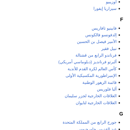
أوزيبيو
سيزاريا إيفورا
F
فابينيو تافاريس
إلدفونسو فالكونس
الأمير فيصل بن الحسين
نبيل فقير
فرناندو الرابع من قشتالة
ألبرتو فرنانديز (دبلوماسي أمريكي)
كأس العالم لكرة القدم للأندية
الإمبراطورية المكسيكية الأولى
قائمة الزهور الوطنية
ألبا فلوريس
العلاقات الخارجية لجزر سليمان
العلاقات الخارجية لتايوان
G
جورج الرابع من المملكة المتحدة
عيد القديس جاورجيوس