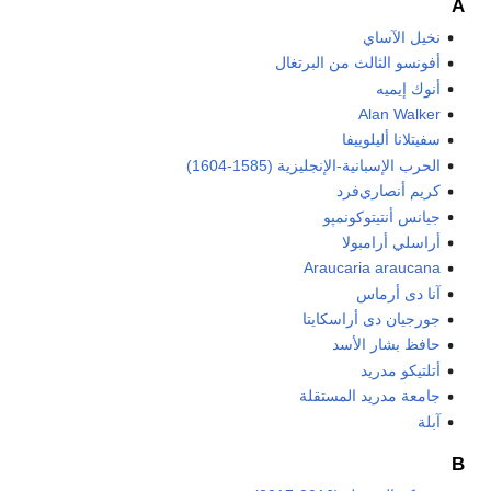
A
نخيل الآساي
أفونسو الثالث من البرتغال
أنوك إيميه
Alan Walker
سفيتلانا أليلوييفا
الحرب الإسبانية-الإنجليزية (1585-1604)
كريم أنصاري‌فرد
جيانس أنتيتوكونمپو
أراسلي أرامبولا
Araucaria araucana
آنا دى أرماس
جورجيان دى أراسكايتا
حافظ بشار الأسد
أتلتيكو مدريد
جامعة مدريد المستقلة
آبلة
B