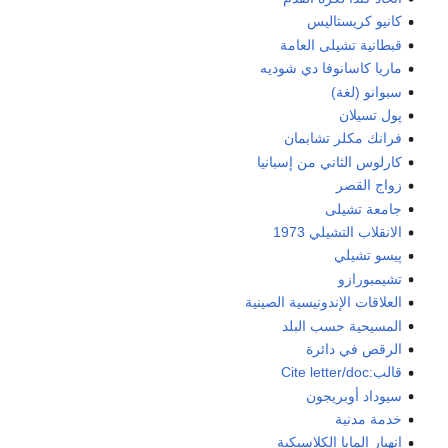
كانيو كريستاليس
قبطانية تشيلى العامة
ماريا كاسانوفا دي شوديه
سبوانو (لغة)
پول تسيلان
فرانك مكلر تشابمان
كارلوس الثاني من إسبانيا
زواج القصر
جامعة تشيلى
الانقلاب التشيلي 1973
پيسو تشيلي
تشيمبورازو
العلاقات الإندونيسية الصينية
المسيحية حسب البلد
الرقص في دائرة
قالب:Cite letter/doc
سيوداد أوبريجون
خدمة مدنية
انهيار المايا الكلاسيكية