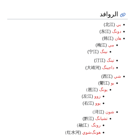
الروافد
بي
(北江)
دونگ
(东江)
هان
(韩江)
مي
(梅江)
نينگ
(宁江)
تينگ
(汀江)
داجينگ
(大靖河)
شي
(西江)
يو
(鬱江)
يونگ
(邕江）
زوو
(左江)
يوو
(右江)
شون
(浔江）
تشيانگ
(黔江)
رونگ
（融江）
هونگ‌شوي
(红水河）