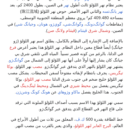
يعتبر نظام نهر اللؤلؤ ثالث أطول
نهر
في الصين، بطول 2400 كم، بعد
نهر يانگ‌تسه
والثاني النهر الأصفر. حوض نهر اللؤلؤ (珠江流域)
بمساحة 409.480 كم² يروي معظم المنطقة الجنوبية الوسطى،
(مقاطعات
گوانگ‌دونگ
،
وگوانگ‌شي
،
گوي‌ژو
،
هونان
،
وجيانگ شي
) في
الصين،
وشمال شرق
ڤيتنام
(
ڤيتنام
ولانگ صن
).
بالإضافة إلى الإشارة إلى النظام بالكامل، يطلق اسم نهر اللؤلؤ (ژو
جيانگ) أيضاً قطاع معين داخل النظام. نهر اللؤلؤ هذا يعتبر أعرض
فرع
في الدلتا، بالرغم من كونه قصير نسبياً. المياه التي تلتقي شرق بي
جيانگ كان يشار إليها أولاً على أنها نهر اللؤلؤ إلى الشمال من
گوانگ‌ژو
.
يشتهر نهر اللؤلؤ بالنهر الذي يتدفق عبر گوانگ‌ژو.
مصب
نهر اللؤلؤ،
بوكا
تيگريس
، يجرف بانتظام لإبقائه مفتوحاً لسفن المحيطات. يشكل مصب
نهر اللؤلؤ خليج ضخم في جنوب شرق الدلتا
مصب نهر اللؤلؤ
، بوكا
تيگريس يفصل بين
محيط شيزي
في الشمال
ومحيط لينگ‌دينگ
في
الجنوب. هذا الخليج يفصل
ماكاو
وژوهاي
عن
هونگ كونگ
وشن‌ژن
.
سمي نهر اللؤلؤ بهذا الاسم بسبب أصداف اللؤلؤ الملونة التي ترقد
على قاع النهر في القطاع الذي يتدفق عبر گوانگ‌ژو.
خط الطاقة بقدرة 500
ك.ڤ
، المعلق من ثلاث من أطول الأبراج في
العالم،
البرج العابر لنهر اللؤلؤ
، والذي يعبر بالقرب من مصب النهر.