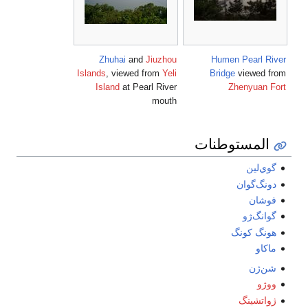
Zhuhai
and
Jiuzhou
Humen Pearl River
Islands
, viewed from
Yeli
Bridge
viewed from
Island
at Pearl River
Zhenyuan Fort
mouth
المستوطنات
گوي‌لين
دونگ‌گوان
فوشان
گوانگ‌ژو
هونگ كونگ
ماكاو
شن‌ژن
ووژو
ژواتشينگ