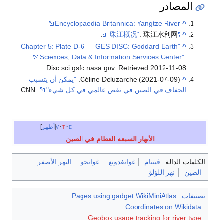
المصادر
Encyclopaedia Britannica: Yangtze River
^
. 珠江水利网.
"珠江概况"
^
"Chapter 5: Plate D-6 — GES DISC: Goddard Earth
^
Sciences, Data & Information Services Center"
.
.
Disc.sci.gsfc.nasa.gov
. Retrieved
2012-11-08
^
Céline Deluzarche (2021-07-09).
"يمكن أن يتسبب
الجفاف في الصين في نقص عالمي في كل شيء"
. CNN.
e
t
v
أظهر
الأنهار السبعة العظام في الصين
الكلمات الدالة:
ڤيتنام
غوانغدونغ
غوانجو
النهر الأصفر
الصين
نهر اللؤلؤ
تصنيفات
:
Pages using gadget WikiMiniAtlas
Coordinates on Wikidata
Geobox usage tracking for river type