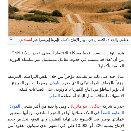
عطش والجفاف للإنسان في انهيار الإنتاج بأكمله. (إيرينا إيريسر) عبر
أنسپلاش
هذه التوترات ليست فقط مشكلة للاقتصاد الصيني. تحذر شبكة CNN
من أن "هذا قد يتسبب في حدوث تفاعل متسلسل عبر سلسلة التوريد
العالمية بأكملها".
مثال جيد على ذلك تم تقديمه مؤخراً من خلال نقص البراغيث، المرتبط
جزئياً بالجفاف الدراماتيكي الذي ضرب
تايوان
. ومع ذلك، من المرجح
أن يؤثر التباطؤ في إنتاج الكهرباء، كأولوية، على الصناعات كثيفة
الاستهلاك للطاقة، مثل البناء أو صناعة
الصلب
.
حذرت شركة
چنگ‌دى نيو ماتريال
، وهي واحدة من أكبر منتجي
الفولاذ
المقاوم للصدأ
في البلاد، عملائها أواخر الشهر الماضي من أنها ستغلق
عملياتها يومين في الأسبوع حتى نهاية التقنين، وأنها تتوقع انخفاض حجم
الإنتاج بنسبة 20٪، أو 10،000 طن. في الشهر الذي سيكون مفقوداً من