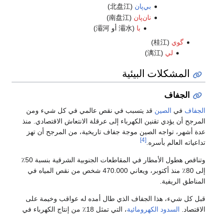
بي‌پان
(北盘江)
نان‌پان
(南盘江)
با
(灞水 أو 灞河)
گوي
(桂江)
لي
(漓江)
المشكلات البيئية
الجفاف
الجفاف
في
الصين
قد يتسبب في نقص عالمي في كل شيء ومن
المرجح أن يؤدي تقنين الكهرباء إلى عرقلة الانتعاش الاقتصادي. منذ
عدة أشهر، تواجه الصين موجة جفاف تاريخية، من المرجح أن تهز
[4]
تداعياته العالم بأسره.
وتناقص هطول الأمطار في المقاطعات الجنوبية الشرقية بنسبة 50٪
إلى 80٪ منذ أكتوبر، ويعاني 470.000 شخص من نقص المياه في
المناطق الريفية.
قبل كل شيء، هذا الجفاف الذي طال أمده له عواقب وخيمة على
الاقتصاد.
السدود الكهرومائية
، التي تمثل 18٪ من إنتاج الكهرباء في