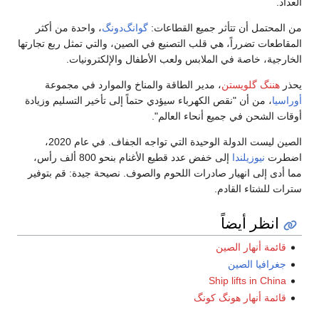
العداد.
من المحتمل أن تتأثر جميع القطاعات:
گوانگ‌دونگ
، واحدة من أكثر
المقاطعات تضرراً، هي قلب التصنيع في الصين، والتي تمثل ربع تجارتها
الخارجية، خاصة في الملابس ولعب الأطفال والإلكترونيات.
يحذر
هننگ گلويستن
، مدير الطاقة والمناخ والموارد في مجموعة
أوراسيا
، من أن "نقص الكهرباء سيؤدي حتماً إلى تأخير التسليم وزيادة
أوقات الشحن في جميع أنحاء العالم".
الصين ليست الدولة الوحيدة التي تواجه الجفاف. في عام 2020،
اضطرت
نيوزيلندا
إلى خفض عدد قطيع الأغنام بنحو 800 ألف رأس،
مما أدى إلى انهيار صادرات اللحوم والصوف. نصيحة جيدة: قم بتوفير
سترات للشتاء القادم.
انظر أيضاً
قائمة أنهار الصين
جغرافيا الصين
Ship lifts in China
قائمة أنهار هونگ كونگ