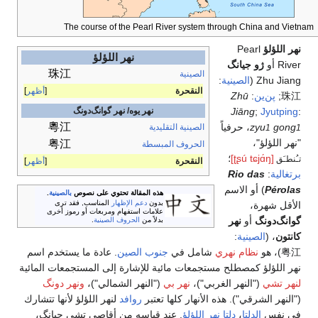
The course of the Pearl River system through China and Vietnam
نهر اللؤلؤ
Pearl
نهر اللؤلؤ
River أو
ژو جيانگ
珠江
الصينية
Zhu Jiang (
الصينية
:
النقحرة
أظهر
珠江
;
پن‌ين
:
Zhū
نهر يوه/ نهر گوانگ‌دونگ
Jiāng
;
Jyutping
:
粵江
gong
zyu
، حرفياً
الصينية التقليدية
1
1
"نهر اللؤلؤ"،
粤江
الحروف المبسطة
[ʈʂú tɕjɑ́ŋ]
؛
تـُنطـَق
النقحرة
أظهر
برتغالية
:
Rio das
Pérolas
) أو الاسم
هذه المقالة تحتوي على نصوص
بالصينية
.
بدون
دعم الإظهار
المناسب, فقد ترى
الأقل شهرة،
علامات استفهام ومربعات أو رموز أخرى
گوانگ‌دونگ
أو
نهر
بدلاً من
الحروف الصينية
.
كانتون
، (
الصينية
:
粤江
)، هو
نظام نهري
شامل في
جنوب الصين
. عادة ما يستخدم اسم
نهر اللؤلؤ كمصطلح مستجمعات مائية للإشارة إلى المستجمعات المائية
لنهر تشي
("النهر الغربي")،
نهر بي
("النهر الشمالي")،
ونهر دونگ
("النهر الشرقي"). هذه الأنهار كلها تعتبر
روافد
لنهر اللؤلؤ لأنها تتشارك
في نفس
الدلتا
،
دلتا نهر اللؤلؤ
. عند قياسه من أقاصي تشي جيانگ،