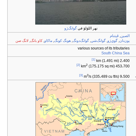
نهر اللؤلؤ في
گوانگ‌ژو
الصين
,
ڤيتنام
يون‌نان
,
گوي‌ژو
,
گوانگ‌شي
,
گوانگ‌دونگ
,
هونگ كونگ
,
ماكاو
,
كاو بانگ
,
لانگ صن
various sources of its tributaries
South China Sea
[1]
2،400 km (1،491 mi)
[2]
2
(175،175 sq mi)
453،700 km
[3]
3
/s (335،489 cu ft/s)
9،500 m