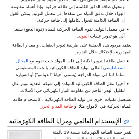
لكامنة إلى طاقة حركية. وإذا أهملنا مقاومة
مياه من منفذها إلى معمل التوليد, يمكن القول
تحول بكاملها إلى طاقة حركية.
وم الطاقة الحركية للمياه (قوة الدفع) بشغل
المولد
.
 على طريقة تدوير العنفات، و مقدار الطاقة
التدوير.
لآلية إلى قلب المولد حيث تقوم مع
المجال
توليد الطاقة الكهربائية بالحث المغنطيسي,
دراجة (يسمى أحيانا "الدينامو") أو السيارة.
كهربائية المولدة إلى شبكة التغذية بتوتر عال
عن مقاومة التيار الكهربائي في الأسلاك.
توليد الطاقة الكهرَمائية ، كاستخدام طاقة
ج مثلا أو
طاقة المد و الجزر
.
المي ومزايا الطاقة الكهرَمائية
تقدر حصة الطاقة الكهرمائية بنسبة 19 بالمئة
ية العالمي(المصدر: