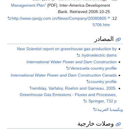
Management Plan"
. Inter-Ameri
(PDF)
.
Bank
. Retrie
http://www.cjwsjy.com.cn/News/Comp
New Scientist
report on greenhouse 
h
International Water Power and
Venezue
International Water Power and Dam Con
Tremblay, Varfalvy, Roehm a
Greenhouse Gas Emissions - Flux
ية