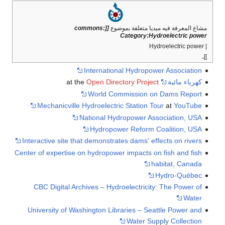
متعلقة بموضوع
[[commons:
Category
International Hydr
Open Directory Pr
World Commissio
Mechanicville Hydroelectric Statio
National Hydropower
Hydropower Refo
Interactive site that demonstrates dams
Center of expertise on hydropower impact
CBC Digital Archives – Hydroelectri
University of Washington Libraries –
Water