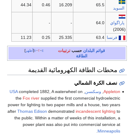
44.34
0.46
16.209
-
-
11.23
0.25
25.335
ن
حسب
ترتيبات
e
t
v
أظهر
لطاقة
 الكهرومائية القديمة
مالي
USA
completed 1882, A waterwheel on
,
the
Fox river
supplied the first commer
power for lighting to two paper mills and 
after
Thomas Edison
demonstrated
incan
the public. Within a matter of weeks of 
power plant was also put into com