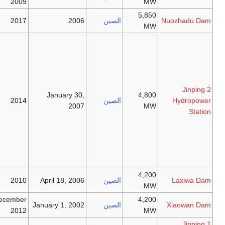
2009
5
الصين
2006
2017
To build this
dam, 23
families and
129 local
residents
need to be
January 30,
4
الصين
2014
moved. It
2007
works with
Jinping 1
Hydropower
Station
as a
group.
4
الصين
April 18, 2006
2010
December
4
الصين
January 1, 2002
2012