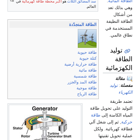
لمضائق الثلاث
هو
أكبر محطة طاقة كهرمائية
في
لم.
قة المتجدّدة
 حيوية
 حيوية
 حرارية أرضية
 مائية
ة شمسية
 المد والجزر
 موجية
 الرياح