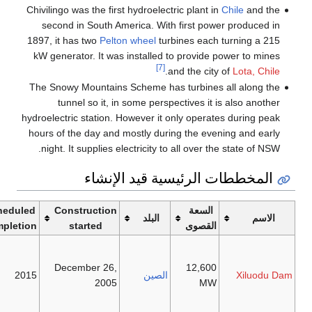
Chivilingo was the first hydroelectric pla
second in South America. With first
1897, it has two
Pelton wheel
turbines 
kW generator. It was installed to prov
[7]
.
and the
The Snowy Mountains Scheme has turbi
tunnel so it, in some perspectives
hydroelectric station. However it only op
hours of the day and mostly during the
night. It supplies electricity to all ov
ئيسية قيد الإنشاء
عة
Construction
Scheduled
البلد
Comments
صوى
started
completion
Construction
once stopped
December 26,
12
الصين
2015
due to lack of
2005
environmental
impact study.