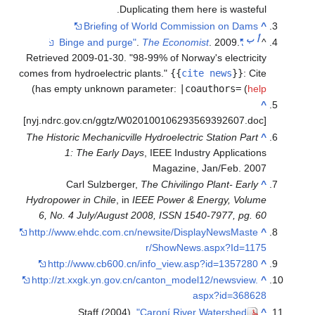
Duplicating them he
Briefing of World Commis
.
The Economi
Retrieved
2009-01-30
.
98-99% of Norwa
comes from hydroelectric plants.
{{
cit
)
has empty unknown parameter:
|coa
The Historic Mechanicville Hydroelectric St
1: The Early Days
, IEEE Indust
Magazine, 
Carl Sulzberger,
The Chivilingo
Hydropower in Chile
, in
IEEE Power & E
6, No. 4 July/August 2008, ISSN 154
http://www.ehdc.com.cn/newsite/Disp
r/ShowNews
http://www.cb600.cn/info_view.as
http://zt.xxgk.yn.gov.cn/canton_model
a
Staff (2004).
"Caroní River