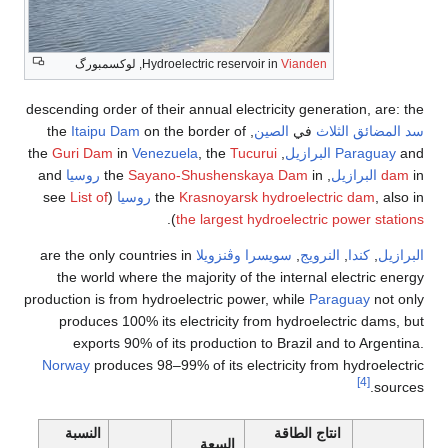
V
Hydroelectric reservoir in
, لوكسمبورگ
descending order of their annual electrici
الصين
, the
on the border of
Itaipu Dam
Guri Dam
in
Venezuela
, the
Tucurui
, the
Sayano-Shushenskaya 
روسيا
and
Krasnoyarsk hydr
the
روسيا
(see
List of
).
the largest hydroe
ويسرا
وڤنزويلا
are the only countries in
the world where the majority of the i
production is from hydroelectric power, w
produces 100% its electricity from h
exports 90% of its production to Br
Norway
produces 98–99% of its electric
قة
النسبة
السعة