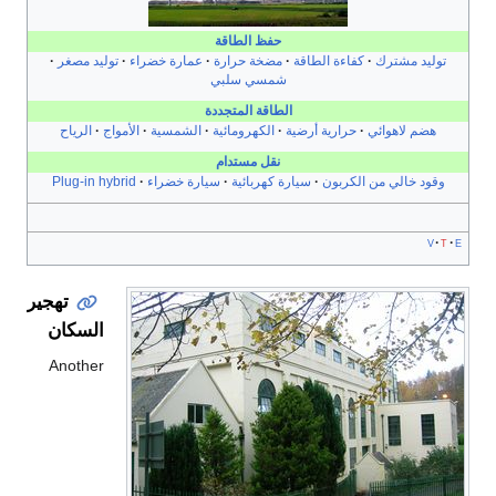
حفظ الطاقة
طاقة
مضخة حرارة
عمارة خضراء
توليد مصغر
شمسي سلبي
الطاقة المتجددة
أرضية
الكهرومائية
الشمسية
الأمواج
الرياح
نقل مستدام
سيارة كهربائية
سيارة خضراء
Plug-in hybrid
تهجير
السكان
Another