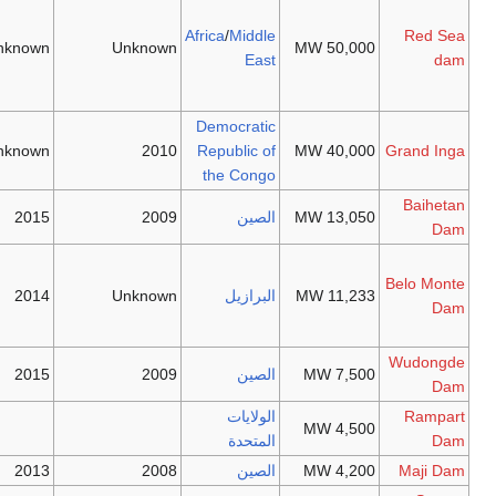
planning,
Africa
/
Middle
would be
Unknown
Unknown
East
largest dam in
the world
Democratic
Unknown
2010
Republic of
the Congo
Still in
الصين
2009
2015
planning
Provisional
environmental
البرازيل
Unknown
2014
license
approved
Still in
الصين
2009
2015
planning
الولايات
Canceled
المتحدة
الصين
2008
2013