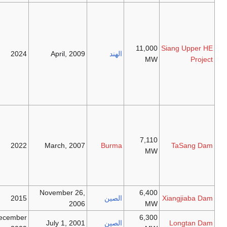
Multi-phase
construction
over a period
of 15 years.
11
الهند
April, 2009
2024
Construction
was delayed
due to dispute
with China.
[
citation needed
]
Controversial
228 meter tall
dam with
7
capacity to
2022
March, 2007
Burma
produce
35,446 Ghw
annually.
November 26,
6
الصين
2015
2006
December
6
الصين
July 1, 2001