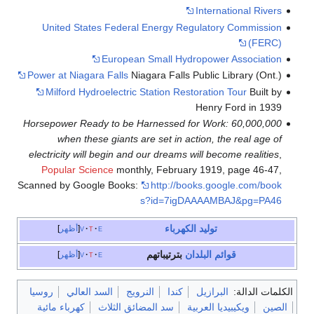
I
United States Federal Energy Regu
European Small Hydro
Power at Niagara Falls
Niagara Falls Pub
Milford Hydroelectric Station Resto
H
60,000,000 Horsepower Ready to be Harnessed fo
when these giants are set in acti
electricity will begin and our dreams wil
Popular Science
monthly, February 
Scanned by Google Books:
http://book
s?id=7igDAA
د الكهرباء
e
t
v
أظهر
لدان
بترتيباتهم
e
t
v
أظهر
ل
كندا
النرويج
السد العالي
روسيا
ربية
سد المضائق الثلاث
كهرباء مائية