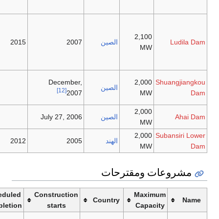
[11]
.
Guri Dam
Construction
halt due to
2
الصين
2007
2015
lack of the
evnironmental
assessment.
The dam will
December,
2
الصين
be 314 m
[12]
2007
high.
2
الصين
July 27, 2006
2
الهند
2005
2012
مقترحات
Scheduled
Construction
M
Comments
Country
completion
starts
C
Still in