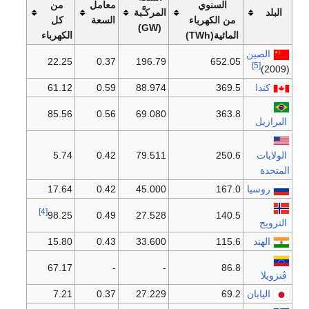
معامل
من
المركـَّبة
اء
السعة
كل
(GW)
الكهرباء
22.25
0.37
196.79
61.12
0.59
88.974
85.56
0.56
69.080
5.74
0.42
79.511
17.64
0.42
45.000
[4]
98.25
0.49
27.528
15.80
0.43
33.600
67.17
-
-
7.21
0.37
27.229