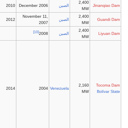
2
الصين
December 2006
2010
November 11,
2
الصين
2012
2007
2
[10]
الصين
2008
This new
power plant
would be the
last
development
in the Low
Caroni Basin,
2
bringing the
2014
2004
Venezuela
total to six
power plants
on the same
river, including
the
10,000MW