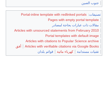
Portal-inline template with redli
Pages with em
حاجة لمصادر
Articles with unsourced statements
Portal template
Articles with citations to Pop
Articles with verifiable citat
أفق
باء مائية
قوائم بلدان