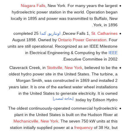
Niagara Falls
, New York. For many
hydroelectric power station in the worl
locally in 1895 and power was transmitt
Decew Fall
,
اونتاريو
,
كندا
completed 25
August 1898. Owned by
Ontario Power
units are still operational. Recognized as
in Electrical Engineering & Com
Executive 
Claverack Creek, in
Stottville, New York
,
oldest hydro power site in the United Sta
Morgan Smith, was constructed in 18
years later. It is one of the earliest water
in the United States to generate elect
[بحاجة لمصدر]
toda
The oldest continuously-operated commer
plant in the United States is built on 
Mechanicville, New York
. The seven 75
station initially supplied power at a
frequ