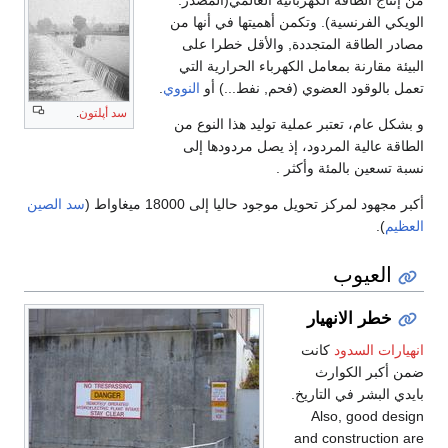
 أهميتها في أنها من
 والأقل خطرا على
هرباء الحرارية التي
حم, نفط...) أو
النووي
.
سد أپلتون
.
 توليد هذا النوع من
ذ يصل مردودها إلى
 .
ليا إلى 18000 ميغاواط (
سد الصين