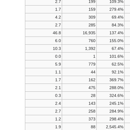
2.7
199
109.3%
1.7
159
279.4%
4.2
309
69.4%
2.7
285
84.3%
46.8
16,935
137.4%
6.0
760
155.0%
10.3
1,392
67.4%
0.0
1
101.6%
5.9
779
62.5%
1.1
44
92.1%
1.7
162
369.7%
2.1
475
288.0%
0.3
28
324.6%
2.4
143
245.1%
2.7
258
284.9%
1.2
373
298.4%
1.9
88
2,545.4%