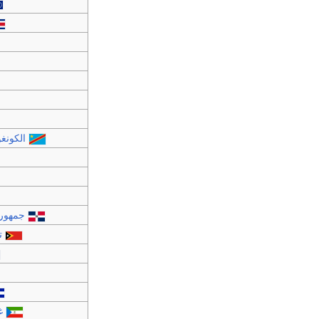
الكونغ
جمهوري
ت
غ