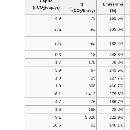
Capita
(t
Emissions
/cap/yr)
(t CO
2
[2]
CO
/km²/yr)
(%)
2
4.9
73
163.5%
n/a
n/a
209.8%
n/a
n/a
182.2%
0.3
18
448.6%
1.7
175
76.3%
3.9
67
243.5%
1.0
25
527.7%
1.9
308
466.7%
6.1
1,412
279.8%
4.7
76
186.7%
1.6
162
23.3%
9.1
5,328
322.9%
16.5
52
146.1%