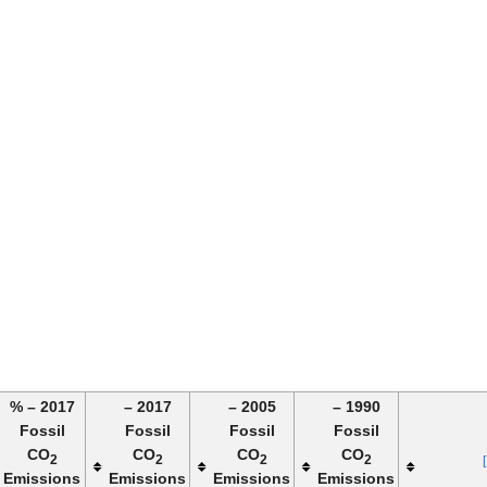
2017 – %
2017 –
2005 –
1990 –
Fossil
Fossil
Fossil
Fossil
CO
CO
CO
CO
2
2
2
2
Emissions
Emissions
Emissions
Emissions