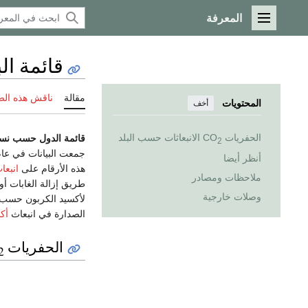
المعرفة
القائمة الرئيسية
قائمة ال
مقالة
ناقش هذه ال
المحتويات
أخف
الحفريات CO
الانبعاثات حسب البلد
قائمة الدول حسب نسبة
2
جمعت البيانات في عا
أنظر أيضا
هذه الأرقام على
انبعا
ملاحظات ومصادر
طريق إزالة الغابات أ
وصلات خارجية
لأكسيد الكربون حسب 
الصدارة في انبعاث
أك
الحفريات CO
2