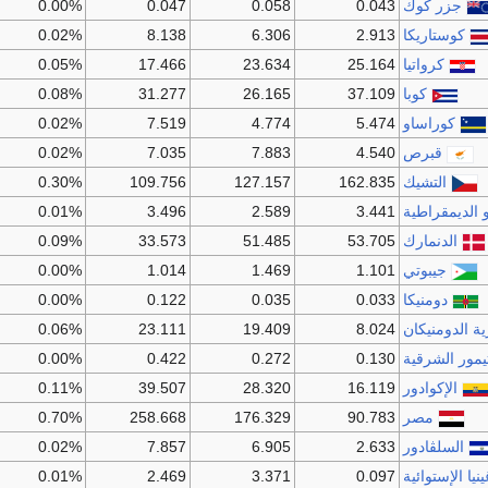
جزر كوك
0.043
0.058
0.047
0.00%
كوستاريكا
2.913
6.306
8.138
0.02%
كرواتيا
25.164
23.634
17.466
0.05%
كوبا
37.109
26.165
31.277
0.08%
كوراساو
5.474
4.774
7.519
0.02%
قبرص
4.540
7.883
7.035
0.02%
التشيك
162.835
127.157
109.756
0.30%
و الديمقراطية
3.441
2.589
3.496
0.01%
الدنمارك
53.705
51.485
33.573
0.09%
جيبوتي
1.101
1.469
1.014
0.00%
دومنيكا
0.033
0.035
0.122
0.00%
ة الدومنيكان
8.024
19.409
23.111
0.06%
يمور الشرقية
0.130
0.272
0.422
0.00%
الإكوادور
16.119
28.320
39.507
0.11%
مصر
90.783
176.329
258.668
0.70%
السلڤادور
2.633
6.905
7.857
0.02%
ينيا الإستوائية
0.097
3.371
2.469
0.01%