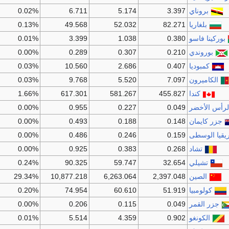
بروناي
3.397
5.174
6.711
0.02%
بلغاريا
82.271
52.032
49.568
0.13%
بوركينا فاسو
0.380
1.038
3.399
0.01%
بوروندي
0.210
0.307
0.289
0.00%
كمبوديا
0.407
2.686
10.560
0.03%
الكاميرون
7.097
5.520
9.768
0.03%
كندا
455.827
581.267
617.301
1.66%
لرأس الأخضر
0.049
0.227
0.955
0.00%
جزر كايمان
0.148
0.188
0.493
0.00%
يقيا الوسطى
0.159
0.246
0.486
0.00%
تشاد
0.268
0.383
0.925
0.00%
تشيلي
32.654
59.747
90.325
0.24%
الصين
2,397.048
6,263.064
10,877.218
29.34%
كولومبيا
51.919
60.610
74.954
0.20%
جزر القمر
0.049
0.115
0.206
0.00%
الكونغو
0.902
4.359
5.514
0.01%