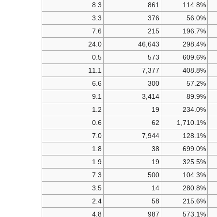
8.3
861
114.8%
3.3
376
56.0%
7.6
215
196.7%
24.0
46,643
298.4%
0.5
573
609.6%
11.1
7,377
408.8%
6.6
300
57.2%
9.1
3,414
89.9%
1.2
19
234.0%
0.6
62
1,710.1%
7.0
7,944
128.1%
1.8
38
699.0%
1.9
19
325.5%
7.3
500
104.3%
3.5
14
280.8%
2.4
58
215.6%
4.8
987
573.1%