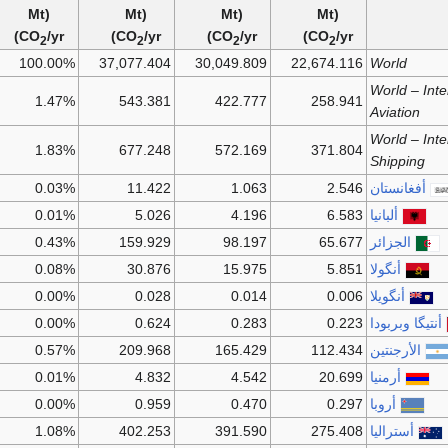
(Mt
(Mt
(Mt
(Mt
CO
/yr)
CO
/yr)
CO
/yr)
CO
/yr)
2
2
2
2
100.00%
37,077.404
30,049.809
22,674.116
World
World – Inte
1.47%
543.381
422.777
258.941
Aviation
World – Inte
1.83%
677.248
572.169
371.804
Shipping
أفغانستان
2.546
1.063
11.422
0.03%
ألبانيا
6.583
4.196
5.026
0.01%
الجزائر
65.677
98.197
159.929
0.43%
أنگولا
5.851
15.975
30.876
0.08%
أنگويلا
0.006
0.014
0.028
0.00%
أنتيگا وبربودا
0.223
0.283
0.624
0.00%
الأرجنتين
112.434
165.429
209.968
0.57%
أرمنيا
20.699
4.542
4.832
0.01%
أروبا
0.297
0.470
0.959
0.00%
أستراليا
275.408
391.590
402.253
1.08%