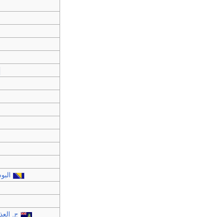
البو
ج. العذ