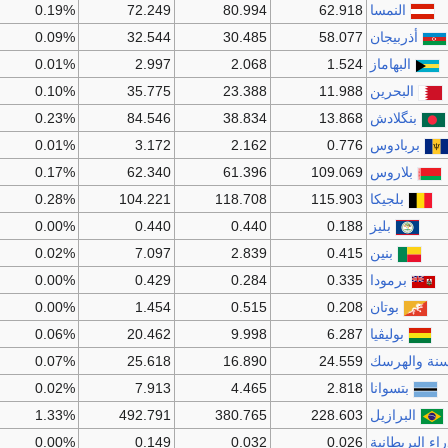
النمسا
62.918
80.994
72.249
0.19%
أذربيجان
58.077
30.485
32.544
0.09%
البهاماز
1.524
2.068
2.997
0.01%
البحرين
11.988
23.388
35.775
0.10%
بنگلادش
13.868
38.834
84.546
0.23%
بربادوس
0.776
2.162
3.172
0.01%
بلاروس
109.069
61.396
62.340
0.17%
بلجيكا
115.903
118.708
104.221
0.28%
بليز
0.188
0.440
0.440
0.00%
بنين
0.415
2.839
7.097
0.02%
برمودا
0.335
0.284
0.429
0.00%
بوتان
0.208
0.515
1.454
0.00%
بوليڤيا
6.287
9.998
20.462
0.06%
سنة والهرسك
24.559
16.890
25.618
0.07%
بتسوانا
2.818
4.465
7.913
0.02%
البرازيل
228.603
380.765
492.791
1.33%
راء البريطانية
0.026
0.032
0.149
0.00%