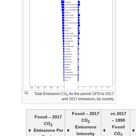
Total Emissions CO
for the period 1970 to 2017
2
and 2017 emissions, by country
2017 – Fossil
2017 vs
2017 – Fossil
CO
1990 –
2
CO
2
Emissions
Fossil
Emissions Per
Intensity
CO
2