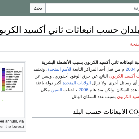
بحث
بلدان حسب انبعاثات ثاني أكسيد الكربو
صفحة
 انبعاثات ثاني أكسيد الكربون بسبب الأنشطة البشرية
.
م
2004
م من قبل أحد المراكز التابعة
للأمم المتحدة
. وتعتمد
ث أكسيد الكربون
الناتج عن حرق الوقود أحفوري، وليس عن
و أي وسائل أخرى. ولا تزال
الولايات المتحدة
أكبر دولة باعثة
عدد السكان. ولكن منذ عام
2006
، احتلت
الصين
مكان
سيد الكربون
بسبب عدد السكان الهائل.
الانبعاثات حسب البلد
per annum, via
en the lowest).