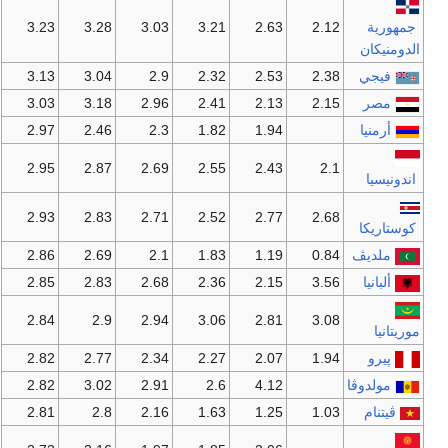
جمهورية
2.12
2.63
3.21
3.03
3.28
3.23
الدومنيكان
فيجي
2.38
2.53
2.32
2.9
3.04
3.13
مصر
2.15
2.13
2.41
2.96
3.18
3.03
أرمنيا
1.94
1.82
2.3
2.46
2.97
2.95
2.87
2.69
2.55
2.43
2.1
اندونيسيا
2.93
2.83
2.71
2.52
2.77
2.68
كوستاريكا
ملديڤ
0.84
1.19
1.83
2.1
2.69
2.86
ألبانيا
3.56
2.15
2.36
2.68
2.83
2.85
2.84
2.9
2.94
3.06
2.81
3.08
موريتانيا
پيرو
1.94
2.07
2.27
2.34
2.77
2.82
مولدوڤا
4.12
2.6
2.91
3.02
2.82
ڤيتنام
1.03
1.25
1.63
2.16
2.8
2.81