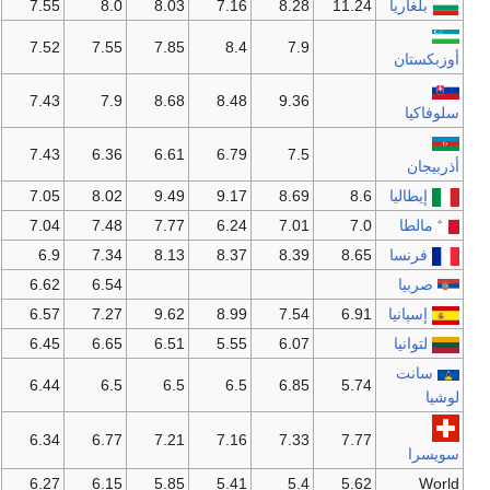
بلغاريا
11.24
8.28
7.16
8.03
8.0
7.55
7.52
7.55
7.85
8.4
7.9
أوزبكستان
7.43
7.9
8.68
8.48
9.36
سلوفاكيا
7.43
6.36
6.61
6.79
7.5
أذربيجان
إيطاليا
8.6
8.69
9.17
9.49
8.02
7.05
مالطا
7.0
7.01
6.24
7.77
7.48
7.04
فرنسا
8.65
8.39
8.37
8.13
7.34
6.9
صربيا
6.54
6.62
إسپانيا
6.91
7.54
8.99
9.62
7.27
6.57
لتوانيا
6.07
5.55
6.51
6.65
6.45
سانت
6.44
6.5
6.5
6.5
6.85
5.74
لوشيا
6.34
6.77
7.21
7.16
7.33
7.77
سويسرا
6.27
6.15
5.85
5.41
5.4
5.62
World