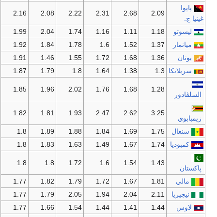
پاپوا
2.16
2.08
2.22
2.31
2.68
2.09
غينيا ج.
ليسوتو
1.18
1.11
1.16
1.74
2.04
1.99
ميانمار
1.37
1.52
1.6
1.78
1.84
1.92
بوتان
1.36
1.68
1.72
1.55
1.46
1.91
سريلانكا
1.3
1.38
1.64
1.8
1.79
1.87
1.85
1.96
2.02
1.76
1.68
1.28
السلڤادور
1.82
1.81
1.93
2.47
2.62
3.25
زيمبابوي
سنغال
1.75
1.69
1.84
1.88
1.89
1.8
كمبوديا
1.74
1.67
1.49
1.63
1.83
1.8
1.8
1.8
1.72
1.6
1.54
1.43
پاكستان
مالي
1.81
1.67
1.72
1.79
1.82
1.77
نيجيريا
2.11
2.04
1.94
2.05
1.79
1.77
لاوس
1.44
1.41
1.44
1.54
1.66
1.77