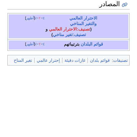
المصادر
الاحترار العالمي
e
t
v
أظهر
والتغير المناخي
(
تصنيف:الاحترار العالمي
و
تصنيف:تغير مناخي
)
قوائم البلدان
بترتيباتهم
e
t
v
أظهر
تصنيفات
:
قوائم بلدان
غازات دفيئة
إحترار عالمي
تغير المناخ