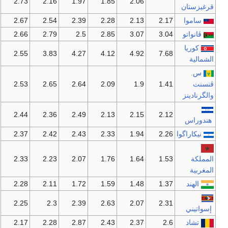
2.73
2.16
1.97
1.85
2.06
قرغيزستان
ساموا
2.17
2.13
2.28
2.39
2.54
2.67
ڤانواتو
3.04
3.07
2.85
2.5
2.79
2.66
كوريا
2.55
3.83
4.27
4.12
4.92
7.68
الشمالية
س.
ڤنسنت
1.41
1.9
2.09
2.64
2.65
2.53
والگرنادينز
2.44
2.36
2.49
2.13
2.15
2.12
هندوراس
نيكاراگوا
2.26
1.94
2.33
2.43
2.42
2.37
المملكة
1.53
1.64
1.76
2.07
2.23
2.33
المغربية
الهند
1.37
1.48
1.59
1.72
2.11
2.28
2.25
2.3
2.39
2.63
2.07
2.31
إسواتيني
تشاد
2.6
2.37
2.43
2.87
2.28
2.17