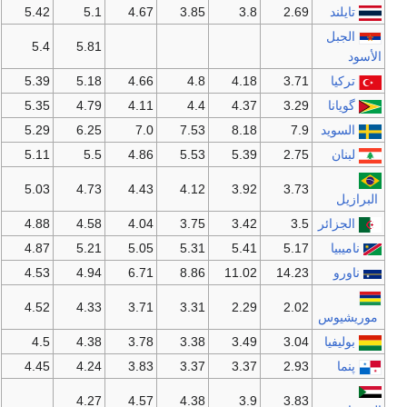
تايلند
2.69
3.8
3.85
4.67
5.1
5.42
الجبل
5.4
5.81
الأسود
تركيا
3.71
4.18
4.8
4.66
5.18
5.39
گويانا
3.29
4.37
4.4
4.11
4.79
5.35
السويد
7.9
8.18
7.53
7.0
6.25
5.29
لبنان
2.75
5.39
5.53
4.86
5.5
5.11
5.03
4.73
4.43
4.12
3.92
3.73
البرازيل
الجزائر
3.5
3.42
3.75
4.04
4.58
4.88
ناميبيا
5.17
5.41
5.31
5.05
5.21
4.87
ناورو
14.23
11.02
8.86
6.71
4.94
4.53
4.52
4.33
3.71
3.31
2.29
2.02
موريشيوس
بوليفيا
3.04
3.49
3.38
3.78
4.38
4.5
پنما
2.93
3.37
3.37
3.83
4.24
4.45
4.27
4.57
4.38
3.9
3.83