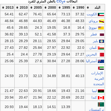
انبعاثات
e
CO
بالطن المتري للفرد
2
البلد
1990
1995
2000
2005
2010
2013
الكويت
37.32
73.13
65.64
76.41
62.47
54.41
بروناي
48.33
46.38
46.49
44.83
46.88
46.84
نيووِيْ
16.4
16.8
19.05
24.3
28.65
45.6
قطر
29.75
37.3
41.58
52.1
39.13
36.82
بليز
29.05
29.84
28.55
28.11
28.29
28.15
عُمان
22.0
22.92
27.97
25.84
27.82
27.43
البحرين
27.27
29.64
29.19
27.78
24.4
25.4
أستراليا
28.06
27.28
30.84
27.6
25.39
25.06
الإمارات
24.59
23.73
32.13
34.89
38.81
40.13
العربية
المتحدة
ليبيا
21.16
19.43
18.66
20.91
22.63
21.47
كندا
20.22
20.69
22.12
21.94
20.47
20.94
20.93
19.44
18.13
14.51
13.39
ترکمنستان