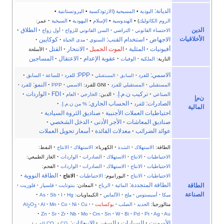
الديانة
:
البوذية
•
المسيحية
(
الارثوذكسية
•
الپروتستانتية
•
·
الروم الكاثوليك
) •
الهندوسية
•
الإسلام
•
اليهودية
•
السيخية
عمر:
·
الطلاق
·
الدين
الاحتساء القانوني
·
التراضي
·
السن القانوني للزواج
·
أول زواج
الأخلاقيات
الاجهاض
·
استخدام القنب
:
·
كوكايين
·
السنوي
·
مدى الحياة
أفيونيات
·
المثلية
·
الموت الجميل
·
الانتحار
·
القتل
·
الأسلحة
·
عقوبة الإعدام
·
الاعتقال
·
المساجين
النارية:
الملكية
·
الوفيات
الاسمي
:
·
PPP
:
·
للفرد
·
للفرد
·
للساعة
·
السابق
السابق
·
المستقبلي
·
·
النمو
:
المستقبلي
·
المستقبلي للفرد
GNI للفرد:
الاسمي
·
PPP
للفرد
·
·
تركيب ن.م.إ.
·
·
FDI
·
الواردات
·
الصناعي
الدين:
الخارجي
·
العام
ن‌م‌إ
الصادرات
:
·
الحساب الجاري
:
·
للفرد
% من ن.م.إ.
المالية
احتياطيات العملات الأجنبية
·
صناديق الثروة السيادية
·
صناديق المعاشات
·
الأجر الأدنى
·
الدخل الشخصي
·
عوائد الضرائب
·
معدلات الفائدة
·
أسعار تحويل العملات
·
·
الطاقة:
الاستهلاك
·
الكهرباء:
الاستهلاك
·
الانتاج
النفط:
الشدة
·
الاحتياطيات
·
الانتاج
·
الاستهلاك
·
الصادرات
·
الواردات
الغاز الطبيعي:
·
الاحتياطيات
·
الانتاج
·
الاستهلاك
·
الصادرات
·
الواردات
الفحم:
·
·
الطاقة النووية
·
الاحتياطيات
·
الانتاج
اليورانيوم:
الاحتياطيات
·
الانتاج
الطاقة المتجددة
:
·
الطاقة
المائية
·
الرياح
المعادن:
بنتونايت
·
فلسپار
·
فلوريت
·
·
·
الصناعة
ميكا
·
أسبستوس
·
ملح
·
الألماس
الكيماويات:
Hg
·
I
·
Sb
·
As
متالورجيا:
الحديد
·
الصلب
·
بوكسايت
·
·
Cu
·
Ni
·
Co
·
Mn
·
Al
·
O
Al
2
3
·
Zn
·
Sr
·
Zr
·
Nb
·
Mo
·
Cm
·
Sn
·
W
·
Bi
·
Pd
·
Pt
·
Ag
·
Au
الأسمنت
·
السيارات
·
السفن
·
الانبعاثات
:
CO
·
CO
للفرد
·