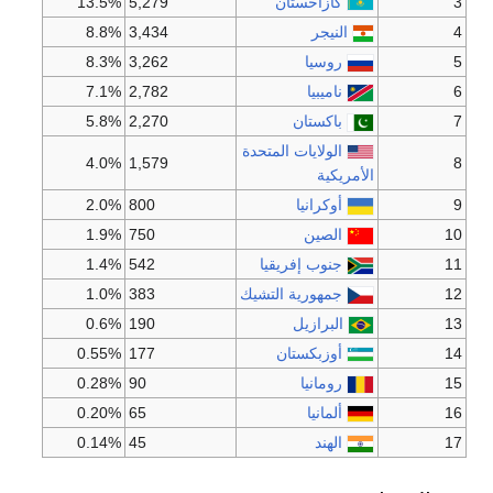
3
كازاخستان
5,279
13.5%
4
النيجر
3,434
8.8%
5
روسيا
3,262
8.3%
6
ناميبيا
2,782
7.1%
7
باكستان
2,270
5.8%
الولايات المتحدة
4.0%
1,579
8
الأمريكية
9
أوكرانيا
800
2.0%
10
الصين
750
1.9%
11
جنوب إفريقيا
542
1.4%
12
جمهورية التشيك
383
1.0%
13
البرازيل
190
0.6%
14
أوزبكستان
177
0.55%
15
رومانيا
90
0.28%
16
ألمانيا
65
0.20%
17
الهند
45
0.14%