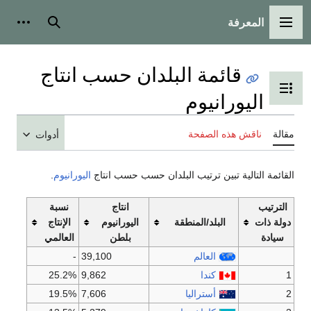
المعرفة
القائمة الرئيسية
بحث
أدوات
قائمة البلدان حسب انتاج
تبديل عرض جدول المحتويات
اليورانيوم
مقالة
ناقش هذه الصفحة
أدوات
القائمة التالية تبين ترتيب البلدان حسب حسب انتاج
اليورانيوم
.
الترتيب
انتاج
نسبة
دولة ذات
البلد/المنطقة
اليورانيوم
الإنتاج
سيادة
بلطن
العالمي
العالم
39,100
-
1
كندا
9,862
25.2%
2
أستراليا
7,606
19.5%