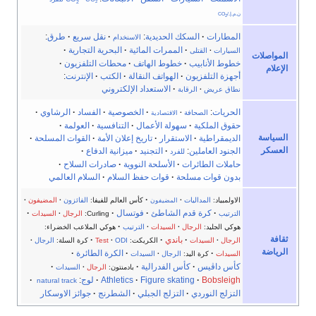
2
2
ن.م.إ./CO
2
المطارات
·
السكك الحديدية
:
·
نقل سريع
·
طرق
:
الاسنخدام
·
الممرات المائية
·
البحرية التجارية
·
السيارات
·
القتلى
المواصلات
خطوط الأنابيب
·
خطوط الهاتف
·
محطات التلفزيون
·
الإعلام
أجهزة التلفزيون
·
الهواتف النقالة
·
الكتب
·
الإنترنت
:
·
الاستعداد الإلكتروني
نطاق عريض
·
الرقابة
الحريات
:
·
الخصوصية
·
الفساد
·
الرشاوي
·
الصحافة
·
الاقتصادية
حقوق الملكية
·
سهولة الأعمال
·
التنافسية
·
العولمة
·
السياسة
الديمقراطية
·
الاستقرار
·
تاريخ إعلان الأمة
·
القوات المسلحة
·
العسكر
الجنود العاملين
:
·
التجنيد
·
ميزانية الدفاع
·
للفرد
حاملات الطائرات
·
الأسلحة النووية
·
صادرات السلاح
·
بدون قوات مسلحة
·
قوات حفظ السلام
·
السلام العالمي
·
الاولمبياد:
المداليات
·
كأس العالم للفيفا:
الفائزون
·
المضيفون
·
المضيفون
·
كرة قدم الشاطئ
·
فوتسال
·
·
الترتيب
Curling:
الرجال
·
السيدات
·
هوكي الجليد:
الرجال
·
السيدات
·
الترتيب
هوكي الملاعب الخضراء:
ثقافة
·
باندي
·
·
الرجال
·
السيدات
الكريكت:
ODI
·
Test
كرة السلة:
الرجال
·
الرياضة
·
·
الكرة الطائرة
·
السيدات
كرة اليد:
الرجال
·
السيدات
كأس داڤيس
·
كأس الفدرالية
·
·
بادمنتون:
الرجال
·
السيدات
Bobsleigh
·
Figure skating
·
Athletics
·
لوج
:
·
natural track
التزلج النوردي
·
التزلج الجبلي
·
الشطرنج
·
جوائز الاوسكار