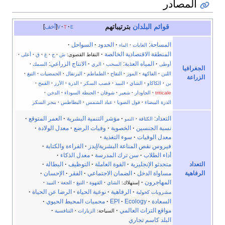
المصادر
قوائم البلدان
بترتيباتهم
e
t
v
أخف
المساحة
:
·
الحدود
·
السواحل
·
الغابات
·
الماء
المنطقة الاقتصادية الخالصة
·
النقاط القصوى:
ش
·
ج
·
غ
·
ق
·
أعلى
·
·
المياه العذبة
:
·
الانتاج الزراعي
:
أوطى
السحب
·
الري
السمك
·
الجغرافيا
اللبن
·
الفاكهة
·
الموز
·
التفاح
·
الطماطم
·
البرتقال
·
الحمضيات
·
التبغ
·
الزراعة
بن
·
الكاكاو
·
الشاي
·
النبيذ
·
قصب السكر
·
الذرة
·
الأرز
·
القمح
·
triticale
·
الجاودار
·
شعير
·
شوفان
·
الحنطة السوداء
·
الدخن
·
الذرة البيضاء
·
فول الصويا
·
عباد الشمس
·
البطاطس
·
بنجر السكر
التعداد
:
·
مؤشر التنمية البشرية
·
العمر المتوقع
·
الكثافة
·
النمو
نسبة الجنسين
·
الخصوبة
·
وفيات الرضع
·
معدل الولادة
·
معدل الوفيات
·
سوء التغذية
·
فيروس نقص المناعة البشرية/إيدز
·
القراءة والكتابة
·
أداء الطلاب
·
سن ترك المدرسة
·
معدل الذكاء
·
متحدثو الإنجليزية
·
القوة العاملة
·
التوظيف
·
البطالة
·
التعداد
مساواة الدخل
·
الضمان الاجتماعي
·
الفقر
·
الإحسان
·
الرفاهية
المهاجرون
·
إستهلاك:
الشاي
·
القهوة
·
التبغ
·
الجعة
·
النبيذ
·
·
الرفاهية
·
نوعية الحياة
·
الرضا عن الحياة
·
مشروبات كحولية
السعادة
·
Ecology
·
EPI
·
محميات المحيط الحيوي
·
مواقع التراث العالمي
·
·
السياحة:
الزيارات
·
التنافسية
البلد كاسم تجاري