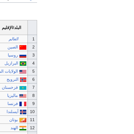
البلد/الإقليم
العالم
الصين
روسيا
البرازيل
الولايات ال
النرويج
قزخستان
ماليزيا
فرنسا
آيسلندا
بوتان
الهند