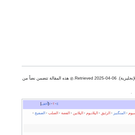
. Retrieved
2025-04-06
.
هذه المقالة تتضمن نصاً من
.
e
t
v
أخف
يوم
المنگنيز
الزئبق
الپلاديوم
الپلاتين
الفضة
الصلب
الصفيح