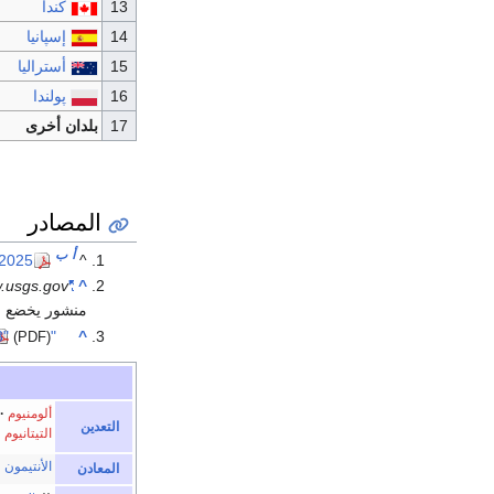
كندا
إسپانيا
أستراليا
پولندا
بلدان أخرى
المصادر
أ
ب
 2025
^
.usgs.gov
"Silicon Statistics and Information | U.S. Geological Survey"
^
منشور يخضع حا
"U.S. Geological Survey, Mineral Commodity Summaries, January 2023"
^
(PDF)
ألومنيوم
التعدين
التيتانيوم
الأنتيمون
المعادن