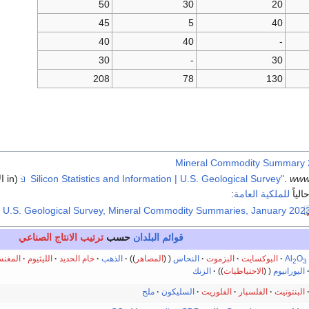
50
30
20
45
5
40
40
40
-
30
-
30
208
78
130
Mineral Commodity Summary
www
.
(in الإنجليزية)
لياً
للملكية العامة
:
قوائم البلدان
حسب
ترتيب
الانتاج الصناعي
O
Al
البوكسايت
البزموت
النحاس
المصاهر
الذهب
خام الحديد
الليثيوم
المغنس
2
3
اليورانيوم
الاحتياطيات
الزنك
البنتونيت
الفلسپار
الفلوريت
السليكون
ملح