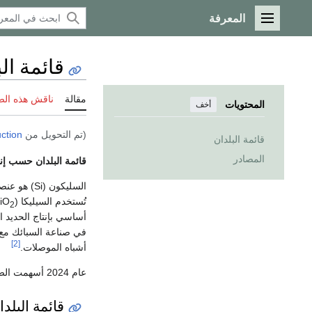
المعرفة
القائمة الرئيسية
قائمة ال
مقالة
ناقش هذه ال
المحتويات
أخف
(تم التحويل من
uction
قائمة البلدان
المصادر
قائمة البلدان حسب إن
السليكون (Si) هو عنصر كيميائي خفيف يتحد مع الأكسجين وعناصر أخرى لتكوين
تُستخدم السيليكا (SiO
2
أساسي بإنتاج الحديد ا
في صناعة السبائك مع ا
[2]
أشباه الموصلات.
عام 2024 أسهمت الصين بنحو 80% من إجمالي الإنتاج العالمي من السليكون.
قائمة البلدا