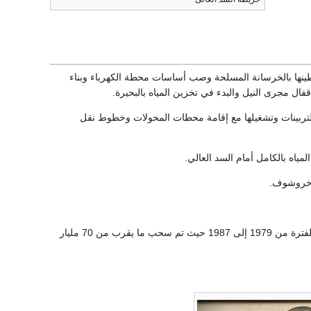
وشملت حفر قناة التحويل والأنفاق وتبطينها بالخرسانة المسلحة وصب أساسات محطة الكهرباء وبناء
 التربينات وتشغيلها مع إقامة محطات المحولات وخطوط نقل
حمى السد العالي مصر من كوارث الجفاف والمجاعات نتيجة للفيضانات المتعاقبة شحيحة الإيراد في الفترة من 1979 إلى 1987 حيث تم سحب ما يقرب من 70 مليار