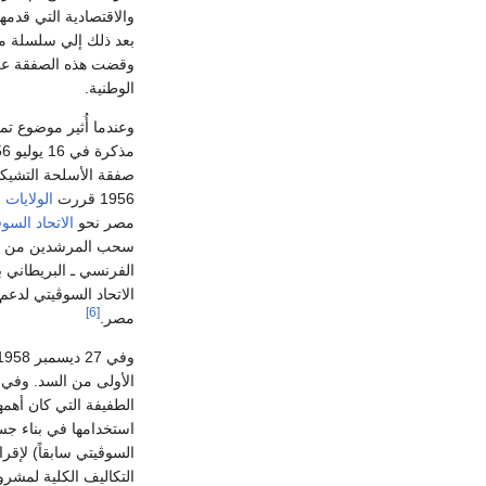
والاقتصادية التي قدمه
بعد ذلك إلي سلسلة من 
وقضت هذه الصفقة على 
الوطنية.
وعندما أُثير موضوع 
صفقة الأسلحة التشيكي
1956 قررت
الولايات 
مصر نحو
الاتحاد السو
سحب المرشدين من
الفرنسي ـ البريطاني 
الاتحاد السوڤيتي لدعم
[6]
مصر.
الطفيفة التي كان أهم
التكاليف الكلية لمشروع السد 