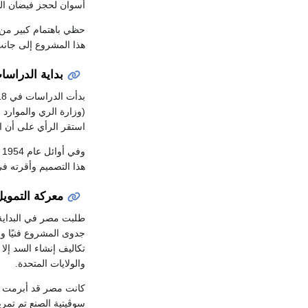
أسوان لحجز فيضان الني
حظي باهتمام كبير من ج
هذا المشروع إلى جانب
بداية الدراسا
(وزارة الري والموارد 
استقر الرأي على أن ا
و
هذا التصميم وأقرته في ديسمبر 1954 كما تم وضع م
معركة التموي
طلبت مصر في البداي
والولايات المتحدة.
كانت مصر قد أبرمت
سوڤيتية الصنع تم تم