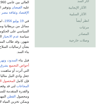
آثار السد
عليه
الفيضان
وتوفير ال
الآثار الإيجابية
الإقتصاد
وثقافة مصر
خ
الآثار السلبية
انظر أيضاً
في
19 يوليو
1956
، ا
مماثل من بريطانيا و
مرئيات
السياسي على الحكومة 
المصادر
سياسة
عدم الانحياز
ال
وصلات خارجية
شهور، وقد طالب الممو
بشأن ارساليات السلاح.
بناء السد.
قبل بناء
السدود
،
ونهر 
أحواض التجميع
بشرق أ
التي أثرت أو ساهمت 
جعل وادي النيل مثاليا
فإن كامل
المحصول ال
المجاعات
لتى قد وقعت
والقدرة المتقدمة للسي
ومحصول
القطن
المهم
ويمكن تخزين المياه ل