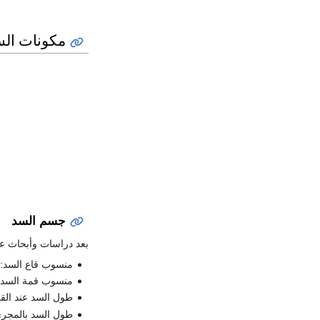
مكونات الس
جسم السد
بعد دراسات وأبحاث عا
منسوب قاع السد: 85 م
منسوب قمة السد: 196 
طول السد عند القمة: 30
طول السد بالمجرى ال