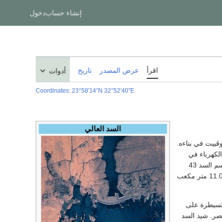
إنشاء حساب
دخول
اقرأ
عرض المصدر
تاريخ
أدوات
Coordinates
:
23°58′14″N
32°52′40″E
السد العالي
ييت في بناءه.
الكهرباء في
مصر. طول السد 3600 متر، عرض القاعدة 980 متر، عرق القمة 40 متر، والإرتفاع 111 متر. حجم جسم السد 43
مليون متر مكعب من إسمنت وحديد ومواد أخرى، ويمكن أن يمر خلال السد تدفق مائي يصل إلى 11.000 متر مكعب
السيطرة على
صر. شيد السد