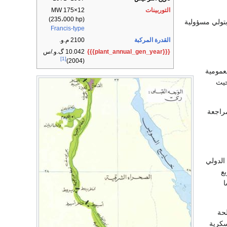
التوربينات
12×175 MW
(235،000 hp)
بتولي مسؤولية
Francis-type
القدرة المركبة
2100 م.و.
{{{plant_annual_gen_year}}}
10.042 گ.و./س
[1]
(2004)
زارة الأشغال العمومية
حيث
بمراجعة
الدولي
ربع
نسا
حة
سكرية