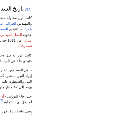
تاريخ السد
كانت أول محاولة سجل
والمهندس
العراقى
ابن
بأمرالله
, لتنظيم
الفيضا
جدوى
العمل الميداني
ل
منزلى
من 1011 حتى وفاة الخليفة
البصريات
.
كانت الزراعة قبل وجود
فتؤدي قلة في المياه ا
حاول المصريون علاج 
إيراد النهر المتغير، كم
يهبط إلى 42 مليار متر مكعب سنوياً .
حتى جاء اليوناني «
أدر
[4]
لم يلاق أي استجابة.
وفي عام