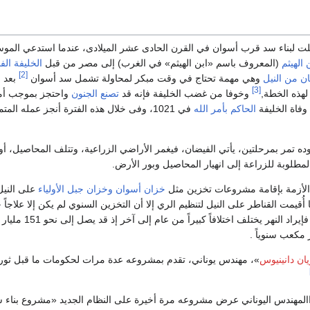
ت لبناء سد قرب أسوان في القرن الحادى عشر الميلادى، عندما استدعي المو
 الهيثم
(المعروف باسم «ابن الهيثم» في الغرب) إلى مصر من قبل
الخليفة ال
[2]
ن من النيل
وهي مهمة تحتاج في وقت مبكر لمحاولة تشمل سد أسوان
بعد ا
[3]
هذه الخطة,
وخوفا من غضب الخليفة فإنه قد
تصنع الجنون
واحتجز بموجب أ
الحاكم بأمر الله
في 1021، وفى خلال هذه الفترة أنجز عمله المتميز
ه تمر بمرحلتين، يأتي الفيضان، فيغمر الأراضي الزراعية، وتتلف المحاصيل، أو ل
لمطلوبة للزراعة إلى انهيار المحاصيل وبور الأرض.
الأزمة بإقامة مشروعات تخزين مثل
خزان أسوان
وخزان جبل الأولياء
على النيل
ا أُقيمت القناطر على النيل لتنظيم الري إلا أن التخزين السنوي لم يكن إلا علاجاً 
النيل والسيطرة عليه، فإيراد النهر ي
يان دانينيوس
»، مهندس يوناني، تقدم بمشروعه عدة مرات لحكومات ما قبل ثورة ي
 1953، قرر االمهندس اليوناني عرض مشروعه مرة أخيرة على النظام الجديد «مشروع بنا