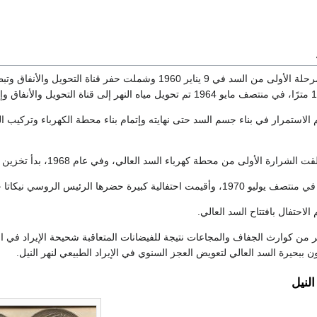
بدأ العمل في تنفيذ المرحلة الأولى من السد في 9 يناير 1960 
م الاستمرار في بناء جسم السد حتى نهايته وإتمام بناء محطة الكهرباء وتركيب
ة كبيرة حضرها الرئيس الروسي نيكاتا خروشوف.
بحيرة السد العالي لتعويض العجز السنوي في الإيراد الطبيعي لنهر النيل.
لنيل