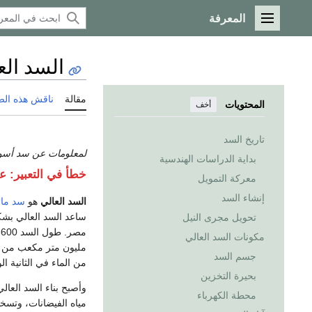
المعرفة
القائمة الرئيسية
السد الع
مقالة
ناقش هذه ال
المحتويات
أخف
تاريخ السد
لمعلومات عن سد أسوان ال
بداية الدراسات الهندسية
خطأ في التعبير: ع
معركة التمويل
إنشاء السد
السد العالي
هو
سد ما
ساعد السد العالي بشكل
تحويل مجرى النيل
مكونات السد العالي
جسم السد
من الماء في الثانية ال
بحيرة التخزين
وأصبح بناء السد العا
محطة الكهرباء
مياه الفيضانات، وتسخي