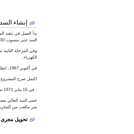
إنشاء السد
السد حتى منسوب 130 مترًا، في منتصف مايو 1964 تم تحويل مياه النهر إلى قناة التحويل والأنفاق وإقفال مجرى النيل والبدء في تخزين المياه بالبحيرة.
وفي المرحلة الثانية ت
الكهرباء.
في أكتوبر 1967، انطلقت الشرارة الأولى من محطة كهرباء السد العالي، وفي عام 1968، بدأ تخزين المياه بالكامل أمام السد العالي.
اكتمل صرح المشروع في منتصف يوليو 1970، وأقيمت احتفالي
- في 15 يناير 1971 تم الاحتفال بافتتاح السد العالي.
متر مكعب من المخزون ب
تحويل مجرى ا