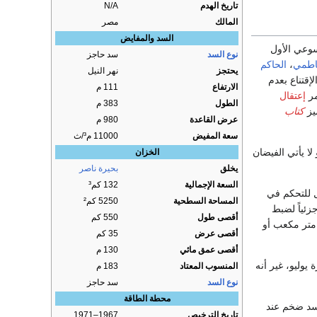
تاريخ الهدم
N/A
المالك
مصر
السد والمفايض
سوعي الأول
نوع السد
سد حاجز
فاطمي
،
الحاكم
يحتجز
نهر النيل
لإقتناع بعدم
الارتفاع
111 م
مر
إعتقال
الطول
383 م
كتاب
عرض القاعدة
980 م
سعة المفيض
11000 م³/ث
ا يأتي الفيضان
الخزان
يخلق
بحيرة ناصر
السعة الإجمالية
132 كم³
 للتحكم في
المساحة السطحية
5250 كم²
جزئياً لضبط
أقصى طول
550 كم
ختلف اختلافاً كبيراً من عام إلى آخر إذ قد يصل إلى نحو 151 مليار متر مكعب أو
أقصى عرض
35 كم
أقصى عمق مائي
130 م
وليو، غير أنه
المنسوب المعتاد
183 م
نوع السد
سد حاجز
محطة الطاقة
ء سد ضخم عند
تاريخ الترخيص
1967–1971