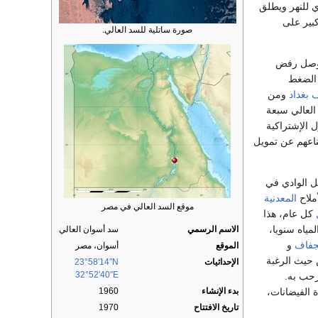
السنوي للنهر ويطلق
كبير على
صورة ساتلية للسد العالي.
 وصل رفض
الضغط
 بغداد
ومن
العالي سبعة
 الإشتراكية
ناعهم عن تمويل
 الوادي في
ملاح
المعدنية
موقع السد العالي في مصر
كل عام، هذا
مياه سنويا،
الاسم الرسمي
سد أسوان العالي
جفاف
و
الموقع
أسوان، مصر
حيث الرغبة
الإحداثيات
23°58′14″N
32°52′40″E
حب به.
 الفيضانات،
بدء الإنشاء
1960
تاريخ الافتتاح
1970