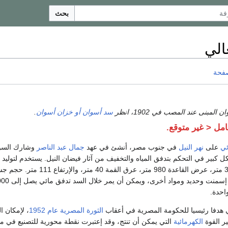
بحث
الي
صفحة
مبنى عند المصب في 1902، انظر
سد أسوان أو خزان أسوان
.
امل < غير متوقع.
ئي
على
نهر النيل
في جنوب مصر، أنشئ في عهد
جمال عبد الناصر
وشارك السوڤ
 كبير في التحكم بتدفق المياه والتخفيف من آثار فيضان النيل. يستخدم لتوليد 
واحدة.
لي هدفا رئيسيا للحكومة المصرية في أعقاب
الثورة المصرية عام 1952
، لإمكان 
ر القوة
الكهرمائية
التي يمكن أن تنتج، وقد إعتبرت نقطة محورية للتصنيع في م