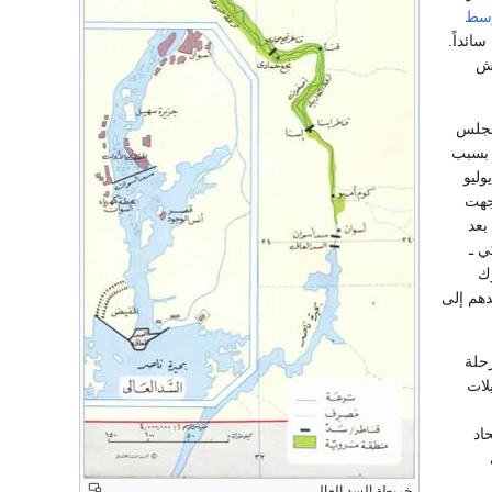
وسط
ائداً.
وش
لمجلس
صر بسبب
هتها لسياسة الأحلاف العسكرية. وفي 19 يوليو
جهت
بعد
ي ـ
رك
دهم إلى
 لتنفيذ المرحلة
ديلات
اتحاد
خريطة السد العالى