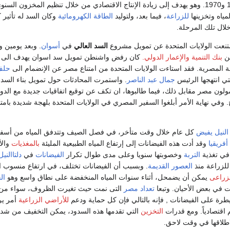
العالي بين عامي 1960 و1970. وهو يهدف إلى زيادة الإنتاج الاقتصادي من خلال تنظيم المخزون 
مياه وتخزينها
للزراعة
، فيما بعد، ولتوليد
الطاقة الكهرومائية
وكان السد له تأثير 
لال تلك المرحلة.
متنعت الولايات المتحدة عن تمويل مشروع
السد العالي
في
أسوان
. وبعد يومين
من
بنك التنمية والإعمار الدولي.
كان رفض واشنطن تمويل سد اسوان يهدف الى 
المصرية. فقد استاءت الولايات المتحدة من امتناع مصر عن الإنضمام الى
حلف
تي انتهجها الرئيس
جمال عبد الناصر
. واستمرت المحادثات حول تمويل بناء السد 
لون مصر مقابل ذلك، فيما طالبوها، ان تكف عن توقيع اتفاقيات جديدة مع الدول
 وفي نهاية الأمر أبلغوا السفير المصري في الولايات المتحدة بلهجة شديدة بامت
النيل
يفيض
كل عام خلال وقت متأخر، في فصل الصيف وتتدفق المياه من أسفل
فريقيا
وقد أدت هذه الفيضانات إلى إرتفاع المياه الطبيعية المليئة
بالمغذيات
والأ
في تغذية
التربة
وخصوبتها سنويا وعلى مدى طوال تكرار
الفيضانات
في
دلتاالنيل
 للزراعة منذ
العصور القديمة
. وبسبب أن الفيضانات تختلف، في ارتفاع منسوب ال
زراعى
يمكن أن يضمحل، أثناء سنوات المياه المنخفضة على نطاق واسع وهو
ال
 في بعض الأحيان. وتبعا
تعداد مصر
التى نمت حيث تغيرت الظروف، سواء من 
طرة على الفيضانات , فإنه بالتالي فإن كل حماية ودعم
للأراضي الزراعية
أمر ير
 اقتصادياً. ومع قدرات
التخزين
التي تقدمها هذه السدود، يمكن التخفيف من شدة
اطلاقها في وقت لاحق.