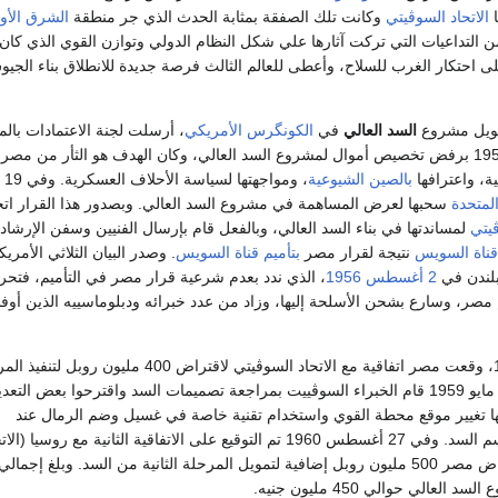
ا
الاتحاد السوڤيتي
وكانت تلك الصفقة بمثابة الحدث الذي جر منطقة
الشرق الأ
التداعيات التي تركت آثارها علي شكل النظام الدولي وتوازن القوي الذي كان س
احتكار الغرب للسلاح، وأعطى للعالم الثالث فرصة جديدة للانطلاق بناء الجي
تمويل مشروع
السد العالي
في
الكونگرس الأمريكي
، أرسلت لجنة الاعتمادات با
مذكرة في 16 يوليو 1956 برفض تخصيص أموال لمشروع السد العالي، وكان الهدف هو الثأر من م
ة، واعترافها
بالصين الشيوعية
، ومواج
المتحدة
سحبها لعرض المساهمة في مشروع السد العالي. وبصدور هذا القرار ات
ڤيتي
لمساندتها في بناء السد العالي، وبالفعل قام بإرسال الفنيين وسفن الإرشاد 
قناة السويس
نتيجة لقرار مصر
بتأميم
قناة السويس
. وصدر البيان الثلاثي الأمريك
بلندن في
2 أغسطس
1956
، الذي ندد بعدم شرعية قرار مصر في التأميم، فتح
 مصر، وسارع بشحن الأسلحة إليها، وزاد من عدد خبرائه ودبلوماسييه الذين أوف
وفي 27 ديسمبر 1958، وقعت مصر اتفاقية مع الاتحاد السوڤيتي لاقتراض 400 مليون روبل
الأولى من السد. وفي مايو 1959 قام الخبراء السوڤييت بمراجعة تصميمات السد واقترحوا بعض التع
ها تغيير موقع محطة القوي واستخدام تقنية خاصة في غسيل وضم الرمال عند
استخدامها في بناء جسم السد. وفي 27 أغسطس 1960 تم التوقيع على الاتفاقية الثانية مع روسيا (ال
السوڤيتي سابقاً) لإقراض مصر 500 مليون روبل إضافية لتمويل المرحلة الثانية من السد. وبلغ إجمالي
العالي حوالي 450 مليون جنيه.