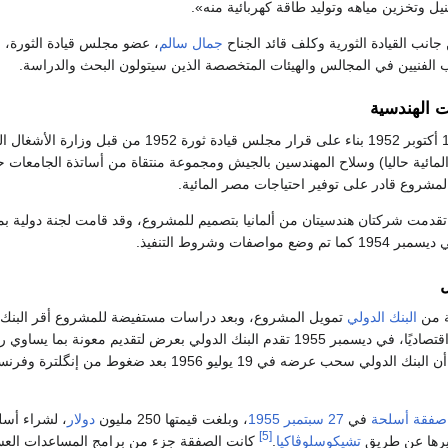
ل وتخزين مياهه وتوليد طاقة كهربائية منه».
انب القيادة الثورية وكلف قائد الجناح
جمال سالم
، عضو مجلس قيادة الثورة، 
 الفنيين في المجالس والهيئات المتخصصة الذين سيتولون البحث والدراسة.
ت الهندسية
بدأت الدراسات في 18 أكتوبر 1952 بناء على قرار مجلس قيادة ثورة 1952 من قبل و
المائية حاليا) وسلاح المهندسين بالجيش ومجموعة منتقاة من أساتذة الجامعات 
لمشروع قادر على توفير احتياجات مصر المائية.
في أوائل عام 1954 تقدمت شركتان هندسيتان من ألمانيا بتصميم للمشروع، وقد قامت لجنة دولية 
واصفات وشروط التنفيذ.
ل
ة من
البنك الدولي
تمويل المشروع، وبعد دراسات مستفيضة للمشروع أقر البنك 
جدوى المشروع فنيًا واقتصاديًا، في ديسمبر 1955 تقدم البنك الدولي بعرض لتقديم معونة بما يساوي 
تكاليف إنشاء السد إلا أن البنك الدولي سحب عرضه في 19 يوليو 1956 بعد ضغوط من إنگلترة وفر
صفقة أسلحة
في
27 سبتمبر
1955
، وبلغت قيمتها 250 مليون
دولار
، لشراء أسل
[5]
ريرها عن طريق
تشيكوسلوڤاكيا
.
كانت الصفقة جزء من برامج المساعدات الع